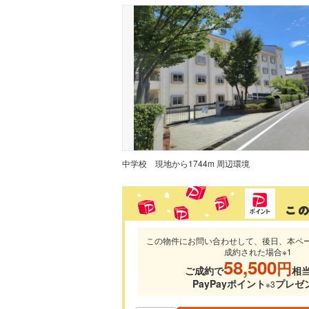
中学校
現地から1744m 周辺環境
この物件にお問い合わせして、後日、本ペ
成約された場合※1
58,500
円
ご成約で
相
PayPayポイント
プレゼ
※3