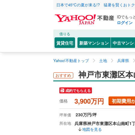
日本で45℃の夏が来る!? 猛暑を賢くおト
IDでもっ
ログイン
借りる
賃貸住宅
新築マンション
中古マンシ
Yahoo!不動産トップ
土地
兵庫県
神戸市東灘区本
おすすめ
成約でもらえる
3,900万円
初期費用
価格
230万円/坪
坪単価
所在地
兵庫県神戸市東灘区本山南町1
地図を見る