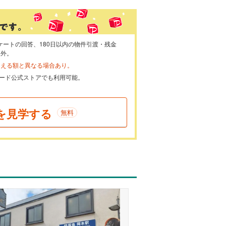
ケートの回答、180日以内の物件引渡・残金
象外。
らえる額と異なる場合あり。
ayカード公式ストアでも利用可能。
を見学する
無料