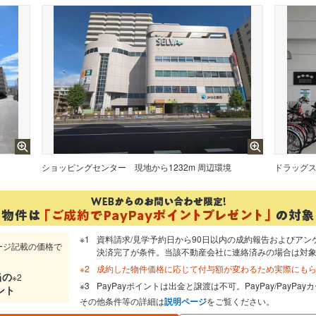
ショッピングセンター
現地から1232m 周辺環境
ドラッグ
資料請求/見学予約日から90日以内の成約報告およびアン
ージ記載の価格で
決済完了が条件。当該不動産会社に連絡済みの場合は対
成約した物件価格に応じて付与額が変わるため実際にも
当
の
※2
PayPayポイントは出金と譲渡は不可。PayPay/PayP
ント
その他条件等の詳細は
説明ページ
をご覧ください。