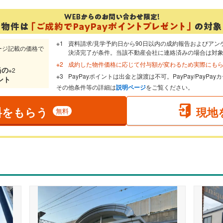
資料請求/見学予約日から90日以内の成約報告およびアン
ージ記載の価格で
決済完了が条件。当該不動産会社に連絡済みの場合は対
成約した物件価格に応じて付与額が変わるため実際にも
当
の
※2
PayPayポイントは出金と譲渡は不可。PayPay/PayP
ント
その他条件等の詳細は
説明ページ
をご覧ください。
料をもらう
現地
無料