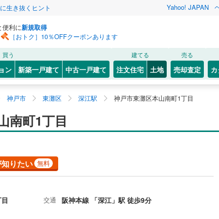
Yahoo! JAPAN
クに生き抜くヒント
と便利に
新規取得
［おトク］10％OFFクーポンあります
買う
建てる
売る
ョン
新築一戸建て
中古一戸建て
注文住宅
土地
売却査定
カ
神戸市
東灘区
深江駅
神戸市東灘区本山南町1丁目
山南町1丁目
が知りたい
無料
丁目
交通
阪神本線 「深江」駅 徒歩9分