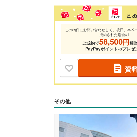
この物件にお問い合わせして、後日、本ペ
成約された場合※1
58,500
円
ご成約で
相
PayPayポイント
プレゼ
※3
資
その他