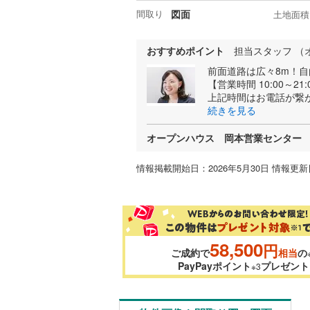
間取り
図面
土地面積
おすすめポイント
担当スタッフ （
前面道路は広々8m！
【営業時間 10:00～21
上記時間はお電話が繋
続きを見る
オープンハウス 岡本営業センター
情報掲載開始日：2026年5月30日 情報更新日
58,500
円
ご成約で
相当
の
PayPayポイント
プレゼント
※3