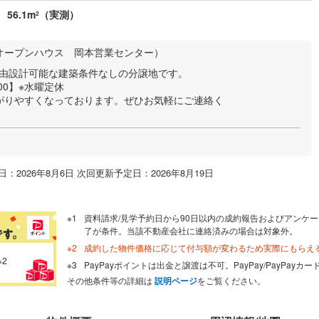
56.1m
（実測）
2
オープンハウス 岡本営業センター）
自由設計可能な建築条件なしの分譲地です。
:00】※水曜定休
がりやすくなっております。ぜひお気軽にご連絡く
：2026年8月6日 次回更新予定日：2026年8月19日
資料請求/見学予約日から90日以内の成約報告およびアンケー
了が条件。当該不動産会社に連絡済みの場合は対象外。
成約した物件価格に応じて付与額が変わるため実際にもらえ
※2
PayPayポイントは出金と譲渡は不可。PayPay/PayPay
その他条件等の詳細は
説明ページ
をご覧ください。