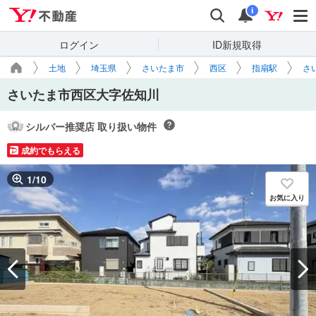
Yahoo!不動産
検索
通知
i
ログイン
ID新規取得
土地
埼玉県
さいたま市
西区
指扇駅
さ
さいたま市西区大字佐知川
シルバー推奨店 取り扱い物件
成約でもらえる
1
/
10
お気に入り