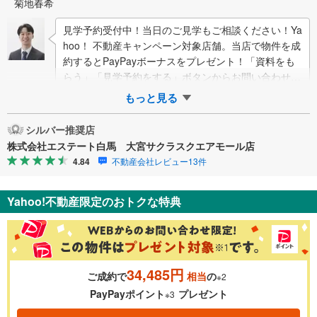
菊地春希
見学予約受付中！当日のご見学もご相談ください！Ya
hoo！ 不動産キャンペーン対象店舗。当店で物件を成
約するとPayPayボーナスをプレゼント！「資料をも
らう」「見学予約をする」ボタンからお問い合わせく
ださい。【営業時間 9:30…
もっと見る
シルバー推奨店
株式会社エステート白馬 大宮サクラスクエアモール店
4.84
不動産会社レビュー13件
Yahoo!不動産限定のおトクな特典
34,485円
ご成約で
相当
の
※2
PayPayポイント
プレゼント
※3