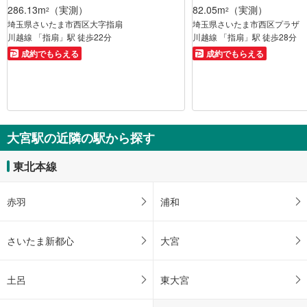
286.13m
（実測）
82.05m
（実測）
2
2
埼玉県さいたま市西区大字指扇
埼玉県さいたま市西区プラザ
川越線 「指扇」駅 徒歩22分
川越線 「指扇」駅 徒歩28分
成約でもらえる
成約でもらえる
大宮駅の近隣の駅から探す
東北本線
赤羽
浦和
さいたま新都心
大宮
土呂
東大宮