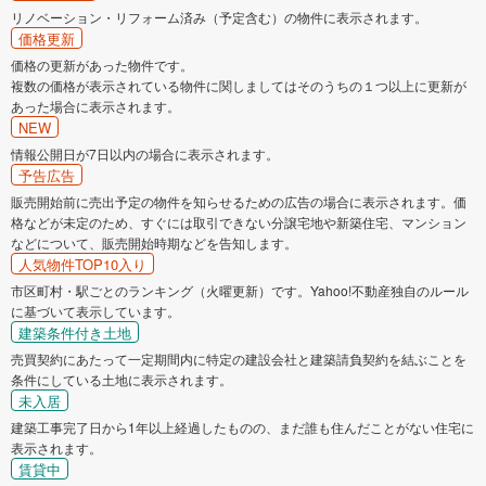
リノベーション・リフォーム済み（予定含む）の物件に表示されます。
価格更新
価格の更新があった物件です。
複数の価格が表示されている物件に関しましてはそのうちの１つ以上に更新が
あった場合に表示されます。
NEW
情報公開日が7日以内の場合に表示されます。
予告広告
販売開始前に売出予定の物件を知らせるための広告の場合に表示されます。価
格などが未定のため、すぐには取引できない分譲宅地や新築住宅、マンション
などについて、販売開始時期などを告知します。
人気物件TOP10入り
市区町村・駅ごとのランキング（火曜更新）です。Yahoo!不動産独自のルール
に基づいて表示しています。
建築条件付き土地
売買契約にあたって一定期間内に特定の建設会社と建築請負契約を結ぶことを
条件にしている土地に表示されます。
未入居
建築工事完了日から1年以上経過したものの、まだ誰も住んだことがない住宅に
表示されます。
賃貸中