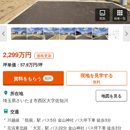
図面
画像一覧
2,299万円
価格更新
坪単価：57.9万円/坪
現地を見学する
資料をもらう
無料
無料
所在地
地図を見る
埼玉県さいたま市西区大字佐知川
交通
川越線 「指扇」駅 バス5分 金山神社 バス停下車 徒歩3分
京浜東北線 「大宮」駅 バス22分 金山神社 バス停下車 徒歩3分