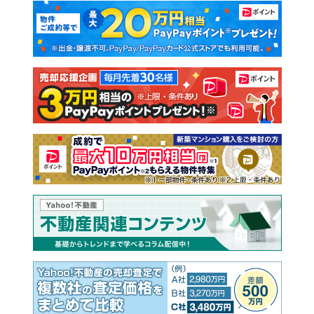
マンションカタログ
教えて！住まいの先生
新築マンション
中古マンション
新築一戸建て
中古一戸建て
注文住宅
土地
売却査定