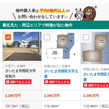
物件購入者
平均6物件以上
は
の
お問い合わせをしています
※1
最近見た・周辺エリアで特徴が似た物件
今見ている物件
特徴が似ている物件
特徴が似ている物
さいたま市西区大字
さいたま市西区大字土
さいたま市西区
佐知川
屋
屋
成約でもらえる
成約でもらえる
成約でもらえる
2,299万円
2,390万円
2,390万円
131.2m²（登記）
112.44m²
112.44m²（登