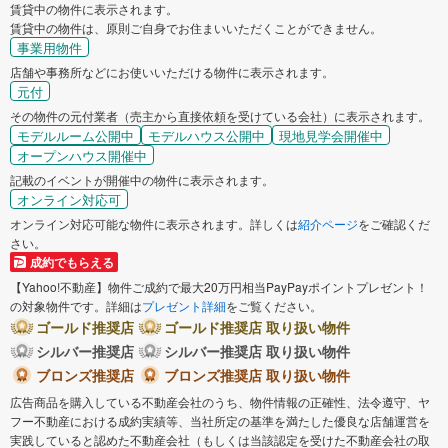
賃貸中の物件に表示されます。
賃貸中の物件は、原則ご自身でお住まいいただくことができません。
事業用物件
店舗や事務所などにお使いいただける物件に表示されます。
元付
その物件の元付業者（売主から直接依頼を受けている会社）に表示されます。
モデルルーム公開中
モデルハウス公開中
現地見学会開催中
オープンハウス開催中
記載のイベントが開催中の物件に表示されます。
オンライン対応可
オンライン対応可能な物件に表示されます。詳しくは
紹介ページ
をご確認くだ
さい。
成約でもらえる
【Yahoo!不動産】物件ご成約で最大20万円相当PayPayポイントプレゼント！
の対象物件です。詳細は
プレゼント詳細
をご覧ください。
ゴールド推奨店
ゴールド推奨店 取り扱い物件
シルバー推奨店
シルバー推奨店 取り扱い物件
ブロンズ推奨店
ブロンズ推奨店 取り扱い物件
広告商品を購入している不動産会社のうち、物件情報の正確性、法令遵守、ヤ
フー不動産における成約実績等、当社所定の基準を満たした優良な店舗運営を
実践していると認めた不動産会社（もしくは当該認定を受けた不動産会社の取