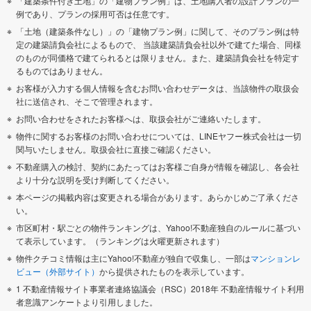
「建築条件付き土地」の「建物プラン例」は、土地購入者の設計プランの一
例であり、プランの採用可否は任意です。
「土地（建築条件なし）」の「建物プラン例」に関して、そのプラン例は特
定の建築請負会社によるもので、 当該建築請負会社以外で建てた場合、同様
のものが同価格で建てられるとは限りません。また、建築請負会社を特定す
るものではありません。
お客様が入力する個人情報を含むお問い合わせデータは、当該物件の取扱会
社に送信され、そこで管理されます。
お問い合わせをされたお客様へは、取扱会社がご連絡いたします。
物件に関するお客様のお問い合わせについては、LINEヤフー株式会社は一切
関与いたしません。取扱会社に直接ご確認ください。
不動産購入の検討、契約にあたってはお客様ご自身が情報を確認し、各会社
より十分な説明を受け判断してください。
本ページの掲載内容は変更される場合があります。あらかじめご了承くださ
い。
市区町村・駅ごとの物件ランキングは、Yahoo!不動産独自のルールに基づい
て表示しています。（ランキングは火曜更新されます）
物件クチコミ情報は主にYahoo!不動産が独自で収集し、一部は
マンションレ
ビュー（外部サイト）
から提供されたものを表示しています。
1 不動産情報サイト事業者連絡協議会（RSC）2018年 不動産情報サイト利用
者意識アンケートより引用しました。