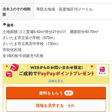
法令上のその他制
準防火地域 高度地区15メートル
限
備考
土地面積:ゴミ置場6.42m
持分21分の1 通路部分40.70m
2
2
さいたま市立栄小学校（670m）
さいたま市立馬宮中学校（730m）
市街化区域
全18区画/今回販売1区画
詳細を見る
資料をもらう
無料
現地を見学する
無料