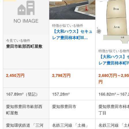
特徴が似ている物件
【大和ハウス】セキュ
レア豊田柿本町III
今見ている物件
（建築条件付宅地分
豊田市畝部西町屋敷
譲）
特徴が似ている物
【大和ハウス】
レア豊田柿本町I
（建築条件付宅
2,450万円
2,798万円
2,680万円～2,9
譲）
円
167.89m²（登記）
157.28m²
166.82m²～167.
愛知県豊田市畝部西
愛知県豊田市
愛知県豊田市柿
町屋敷
丁目
愛知環状鉄道 「三河
名鉄三河線 「土橋」
名鉄三河線 「土