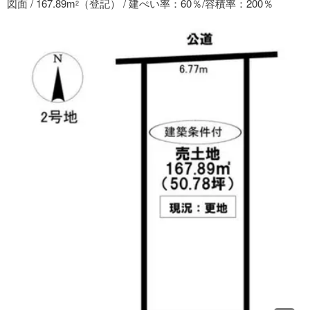
図面 / 167.89m
（登記） / 建ぺい率：60％/容積率：200％
2