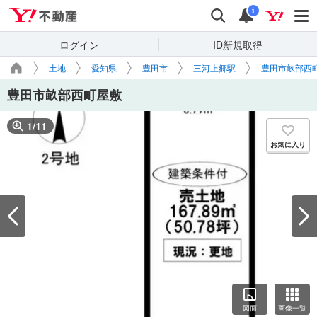
Yahoo!不動産
検索
通知
i
ログイン
ID新規取得
土地
愛知県
豊田市
三河上郷駅
豊田市畝部西
豊田市畝部西町屋敷
1
/
11
お気に入り
図面
画像一覧