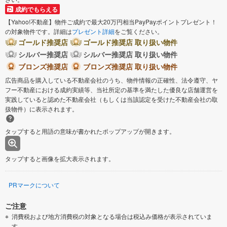
成約でもらえる
【Yahoo!不動産】物件ご成約で最大20万円相当PayPayポイントプレゼント！
の対象物件です。詳細は
プレゼント詳細
をご覧ください。
ゴールド推奨店
ゴールド推奨店 取り扱い物件
シルバー推奨店
シルバー推奨店 取り扱い物件
ブロンズ推奨店
ブロンズ推奨店 取り扱い物件
広告商品を購入している不動産会社のうち、物件情報の正確性、法令遵守、ヤ
フー不動産における成約実績等、当社所定の基準を満たした優良な店舗運営を
実践していると認めた不動産会社（もしくは当該認定を受けた不動産会社の取
扱物件）に表示されます。
タップすると用語の意味が書かれたポップアップが開きます。
タップすると画像を拡大表示されます。
PRマークについて
ご注意
消費税および地方消費税の対象となる場合は税込み価格が表示されていま
す。