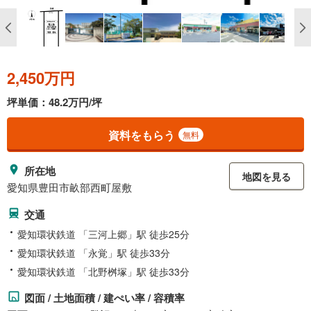
2,450万円
坪単価：48.2万円/坪
資料をもらう
無料
所在地
地図を見る
愛知県豊田市畝部西町屋敷
交通
愛知環状鉄道 「三河上郷」駅 徒歩25分
愛知環状鉄道 「永覚」駅 徒歩33分
愛知環状鉄道 「北野桝塚」駅 徒歩33分
図面 / 土地面積 / 建ぺい率 / 容積率