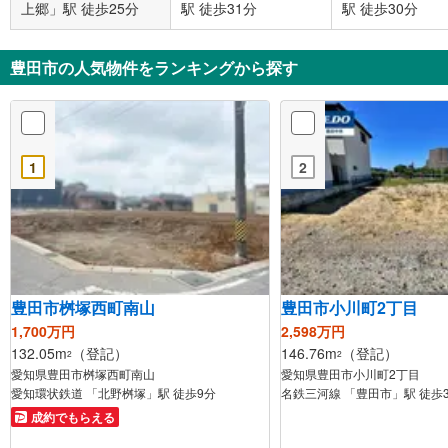
上郷」駅 徒歩25分
駅 徒歩31分
駅 徒歩30分
豊田市の人気物件をランキングから探す
1
2
豊田市桝塚西町南山
豊田市小川町2丁目
1,700万円
2,598万円
132.05m
（登記）
146.76m
（登記）
2
2
愛知県豊田市桝塚西町南山
愛知県豊田市小川町2丁目
愛知環状鉄道 「北野桝塚」駅 徒歩9分
名鉄三河線 「豊田市」駅 徒歩
成約でもらえる