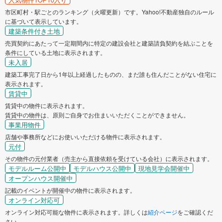
市区町村・駅ごとのランキング（火曜更新）です。Yahoo!不動産独自のルール
に基づいて表示しています。
建築条件付き土地
売買契約にあたって一定期間内に特定の建設会社と建築請負契約を結ぶことを
条件にしている土地に表示されます。
未入居
建築工事完了日から1年以上経過したものの、まだ誰も住んだことがない住宅に
表示されます。
賃貸中
賃貸中の物件に表示されます。
賃貸中の物件は、原則ご自身でお住まいいただくことができません。
事業用物件
店舗や事務所などにお使いいただける物件に表示されます。
元付
その物件の元付業者（売主から直接依頼を受けている会社）に表示されます。
モデルルーム公開中
モデルハウス公開中
現地見学会開催中
オープンハウス開催中
記載のイベントが開催中の物件に表示されます。
オンライン対応可
オンライン対応可能な物件に表示されます。詳しくは
紹介ページ
をご確認くだ
さい。