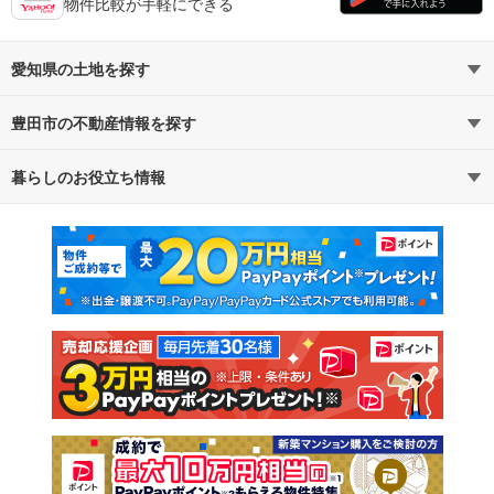
物件比較が手軽にできる
愛知県の土地を探す
豊田市の不動産情報を探す
路線・駅から探す
地域から探す
暮らしのお役立ち情報
不動産・住宅
賃貸住宅
通勤・通学時間から探す
地図から探す
マンションカタログ
教えて！住まいの先生
新築マンション
中古マンション
新築一戸建て
中古一戸建て
注文住宅
土地
売却査定