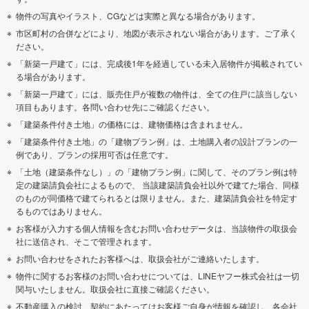
物件の写真やイラスト、CGなどは実際と異なる場合があります。
市区町村の合併などにより、地図が表示されない場合があります。ご了承く
ださい。
「新築一戸建て」には、完成後1年を経過している未入居物件が掲載されてい
る場合があります。
「新築一戸建て」には、販売住戸が複数の物件は、全ての住戸に該当しない
項目もあります。各問い合わせ先にご確認ください。
「建築条件付き土地」の価格には、建物価格は含まれません。
「建築条件付き土地」の「建物プラン例」は、土地購入者の設計プランの一
例であり、プランの採用可否は任意です。
「土地（建築条件なし）」の「建物プラン例」に関して、そのプラン例は特
定の建築請負会社によるもので、 当該建築請負会社以外で建てた場合、同様
のものが同価格で建てられるとは限りません。また、建築請負会社を特定す
るものではありません。
お客様が入力する個人情報を含むお問い合わせデータは、当該物件の取扱会
社に送信され、そこで管理されます。
お問い合わせをされたお客様へは、取扱会社がご連絡いたします。
物件に関するお客様のお問い合わせについては、LINEヤフー株式会社は一切
関与いたしません。取扱会社に直接ご確認ください。
不動産購入の検討、契約にあたってはお客様ご自身が情報を確認し、各会社