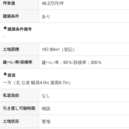
坪単価
48.2万円/坪
建築条件
あり
建築条件備考
-
土地面積
167.89m
（登記）
2
建ぺい率/容積率
建ぺい率：60％/容積率：200％
接道
一方（北 公道 幅員4.0m 接面6.7m）
私道負担
なし
引き渡し可能時期
相談
土地状況
更地