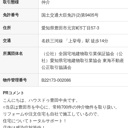
取引態様
仲介
免許番号
国土交通大臣免許(2)第9405号
住所
愛知県豊田市元宮町5丁目57-3
交通
名鉄三河線 「上挙母」駅 徒歩14分
所属団体名
（公社）全国宅地建物取引業保証協会（公
社）愛知県宅地建物取引業協会 東海不動産
公正取引協議会
物件管理番号
B22173-002086
PRコメント
こんにちは、ハウスドゥ豊田中央です。
○当店は豊田市を中心に、常時700件の仲介物件を取り扱い。
リフォームや注文住宅も自社で施工しているので、
住宅についてトータルサポート！
店内は感染症対策中！