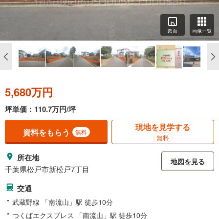
図面
画像一覧
5,680万円
坪単価：110.7万円/坪
現地を見学する
資料をもらう
無料
無料
所在地
地図を見る
千葉県松戸市新松戸7丁目
交通
武蔵野線 「南流山」駅 徒歩10分
つくばエクスプレス 「南流山」駅 徒歩10分