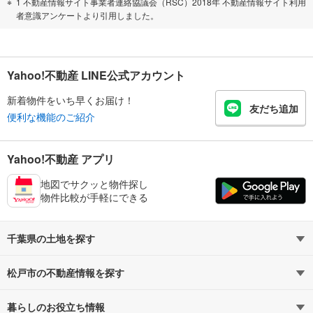
1 不動産情報サイト事業者連絡協議会（RSC）2018年 不動産情報サイト利用
者意識アンケートより引用しました。
Yahoo!不動産 LINE公式アカウント
新着物件をいち早くお届け！
友だち追加
便利な機能のご紹介
Yahoo!不動産 アプリ
地図でサクッと物件探し
物件比較が手軽にできる
千葉県の土地を探す
松戸市の不動産情報を探す
路線・駅から探す
地域から探す
暮らしのお役立ち情報
不動産・住宅
賃貸住宅
通勤・通学時間から探す
地図から探す