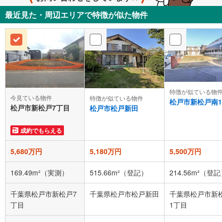
最近見た・周辺エリアで特徴が似た物件
特徴が似ている物
今見ている物件
特徴が似ている物件
松戸市新松戸南
松戸市新松戸7丁目
松戸市松戸新田
成約でもらえる
5,680万円
5,180万円
5,500万円
169.49m²（実測）
515.66m²（登記）
214.56m²（登
千葉県松戸市新松戸7
千葉県松戸市松戸新田
千葉県松戸市新
丁目
1丁目