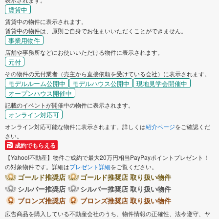
賃貸中
賃貸中の物件に表示されます。
賃貸中の物件は、原則ご自身でお住まいいただくことができません。
事業用物件
店舗や事務所などにお使いいただける物件に表示されます。
元付
その物件の元付業者（売主から直接依頼を受けている会社）に表示されます。
モデルルーム公開中
モデルハウス公開中
現地見学会開催中
オープンハウス開催中
記載のイベントが開催中の物件に表示されます。
オンライン対応可
オンライン対応可能な物件に表示されます。詳しくは
紹介ページ
をご確認くだ
さい。
成約でもらえる
【Yahoo!不動産】物件ご成約で最大20万円相当PayPayポイントプレゼント！
の対象物件です。詳細は
プレゼント詳細
をご覧ください。
ゴールド推奨店
ゴールド推奨店 取り扱い物件
シルバー推奨店
シルバー推奨店 取り扱い物件
ブロンズ推奨店
ブロンズ推奨店 取り扱い物件
広告商品を購入している不動産会社のうち、物件情報の正確性、法令遵守、ヤ