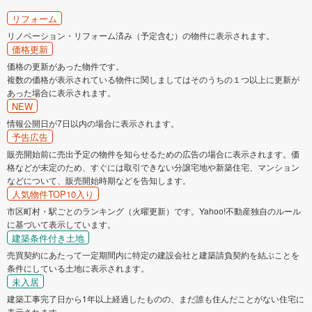
リフォーム
リノベーション・リフォーム済み（予定含む）の物件に表示されます。
価格更新
価格の更新があった物件です。
複数の価格が表示されている物件に関しましてはそのうちの１つ以上に更新が
あった場合に表示されます。
NEW
情報公開日が7日以内の場合に表示されます。
予告広告
販売開始前に売出予定の物件を知らせるための広告の場合に表示されます。価
格などが未定のため、すぐには取引できない分譲宅地や新築住宅、マンション
などについて、販売開始時期などを告知します。
人気物件TOP10入り
市区町村・駅ごとのランキング（火曜更新）です。Yahoo!不動産独自のルール
に基づいて表示しています。
建築条件付き土地
売買契約にあたって一定期間内に特定の建設会社と建築請負契約を結ぶことを
条件にしている土地に表示されます。
未入居
建築工事完了日から1年以上経過したものの、まだ誰も住んだことがない住宅に
表示されます。