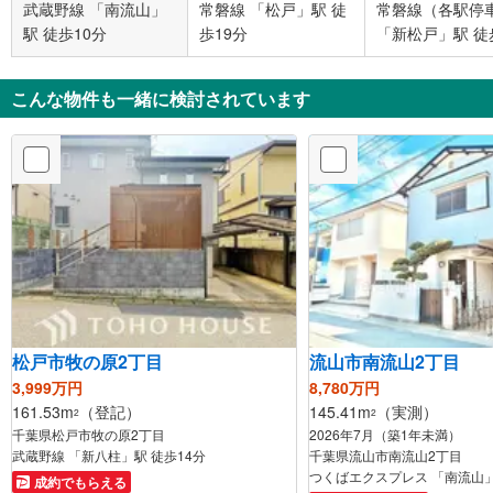
武蔵野線 「南流山」
常磐線 「松戸」駅 徒
常磐線（各駅停
駅 徒歩10分
歩19分
「新松戸」駅 徒
分
こんな物件も一緒に検討されています
松戸市牧の原2丁目
流山市南流山2丁目
3,999万円
8,780万円
161.53m
（登記）
145.41m
（実測）
2
2
千葉県松戸市牧の原2丁目
2026年7月（築1年未満）
武蔵野線 「新八柱」駅 徒歩14分
千葉県流山市南流山2丁目
つくばエクスプレス 「南流山」
成約でもらえる