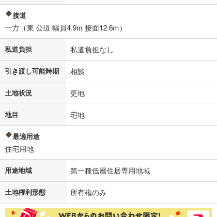
接道
一方（東 公道 幅員4.9m 接面12.6m）
私道負担
私道負担なし
引き渡し可能時期
相談
土地状況
更地
地目
宅地
最適用途
住宅用地
用途地域
第一種低層住居専用地域
土地権利形態
所有権のみ