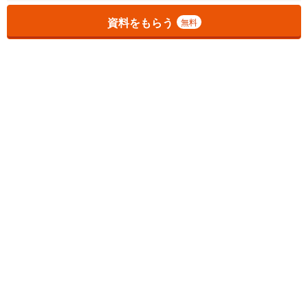
資料をもらう
無料
1
チェックした
件
をまとめて
資料をもらう
無料