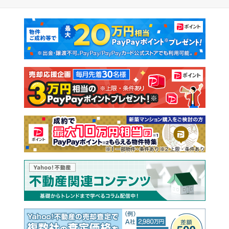
マンションカタログ
教えて！住まいの先生
新築マンション
中古マンション
新築一戸建て
中古一戸建て
注文住宅
土地
売却査定