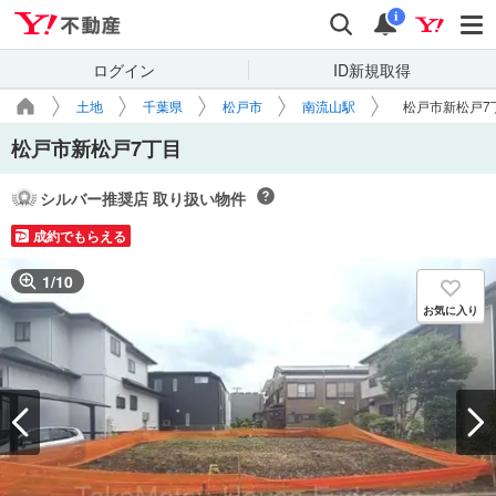
Yahoo!不動産
検索
通知
i
ログイン
ID新規取得
土地
千葉県
松戸市
南流山駅
松戸市新松戸7
松戸市新松戸7丁目
シルバー推奨店 取り扱い物件
成約でもらえる
1
/
10
お気に入り