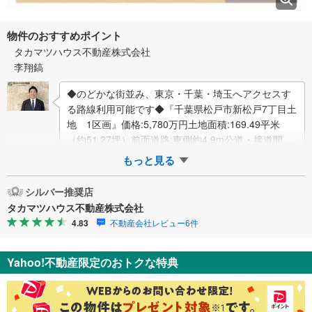
物件のおすすめポイント
タカマツハウス不動産株式会社
李翔鎬
◆のどかな街並み、東京・千葉・埼玉へアクセスす
る路線利用可能です◆『千葉県松戸市新松戸7丁目土
地 1区画』価格:5,780万円土地面積:169.49平米
（約51.27坪）前面道路:東側約4.9m公道・接道間口
約12.63m◯2路線…
もっと見る
シルバー推奨店
タカマツハウス不動産株式会社
4.83
不動産会社レビュー6件
Yahoo!不動産限定のおトクな特典