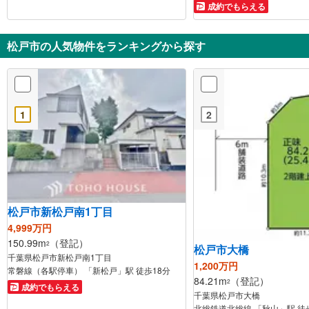
成約でもらえる
松戸市の人気物件をランキングから探す
1
2
松戸市新松戸南1丁目
4,999万円
150.99m
（登記）
2
松戸市大橋
千葉県松戸市新松戸南1丁目
1,200万円
常磐線（各駅停車） 「新松戸」駅 徒歩18分
84.21m
（登記）
2
成約でもらえる
千葉県松戸市大橋
北総鉄道北総線 「秋山」駅 徒