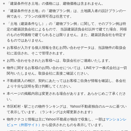
「建築条件付き土地」の価格には、建物価格は含まれません。
「建築条件付き土地」の「建物プラン例」は、土地購入者の設計プランの一
例であり、プランの採用可否は任意です。
「土地（建築条件なし）」の「建物プラン例」に関して、そのプラン例は特
定の建築請負会社によるもので、 当該建築請負会社以外で建てた場合、同様
のものが同価格で建てられるとは限りません。また、建築請負会社を特定す
るものではありません。
お客様が入力する個人情報を含むお問い合わせデータは、当該物件の取扱会
社に送信され、そこで管理されます。
お問い合わせをされたお客様へは、取扱会社がご連絡いたします。
物件に関するお客様のお問い合わせについては、LINEヤフー株式会社は一切
関与いたしません。取扱会社に直接ご確認ください。
不動産購入の検討、契約にあたってはお客様ご自身が情報を確認し、各会社
より十分な説明を受け判断してください。
本ページの掲載内容は変更される場合があります。あらかじめご了承くださ
い。
市区町村・駅ごとの物件ランキングは、Yahoo!不動産独自のルールに基づい
て表示しています。（ランキングは火曜更新されます）
物件クチコミ情報は主にYahoo!不動産が独自で収集し、一部は
マンションレ
ビュー（外部サイト）
から提供されたものを表示しています。