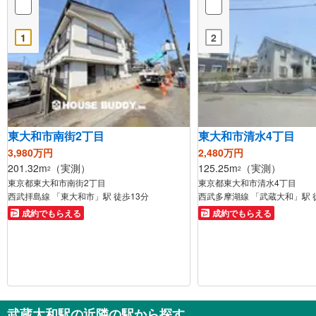
1
2
東大和市南街2丁目
東大和市清水4丁目
3,980万円
2,480万円
201.32m
（実測）
125.25m
（実測）
2
2
東京都東大和市南街2丁目
東京都東大和市清水4丁目
西武拝島線 「東大和市」駅 徒歩13分
西武多摩湖線 「武蔵大和」駅 
成約でもらえる
成約でもらえる
武蔵大和駅の近隣の駅から探す