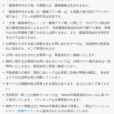
「建築条件付き土地」の価格には、建物価格は含まれません。
「建築条件付き土地」の「建物プラン例」は、土地購入者の設計プランの一
例であり、プランの採用可否は任意です。
「土地（建築条件なし）」の「建物プラン例」に関して、そのプラン例は特
定の建築請負会社によるもので、 当該建築請負会社以外で建てた場合、同様
のものが同価格で建てられるとは限りません。また、建築請負会社を特定す
るものではありません。
お客様が入力する個人情報を含むお問い合わせデータは、当該物件の取扱会
社に送信され、そこで管理されます。
お問い合わせをされたお客様へは、取扱会社がご連絡いたします。
物件に関するお客様のお問い合わせについては、LINEヤフー株式会社は一切
関与いたしません。取扱会社に直接ご確認ください。
不動産購入の検討、契約にあたってはお客様ご自身が情報を確認し、各会社
より十分な説明を受け判断してください。
本ページの掲載内容は変更される場合があります。あらかじめご了承くださ
い。
市区町村・駅ごとの物件ランキングは、Yahoo!不動産独自のルールに基づい
て表示しています。（ランキングは火曜更新されます）
物件クチコミ情報は主にYahoo!不動産が独自で収集し、一部は
マンションレ
ビュー（外部サイト）
から提供されたものを表示しています。