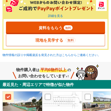
詳細を見る
資料をもらう
無料
現地を見学する
無料
物件情報の誤りや掲載違反を発見された方はこちらからご連絡ください。
物件購入者
平均6物件以上
は
の
お問い合わせをしています
※1
最近見た・周辺エリアで特徴が似た物件