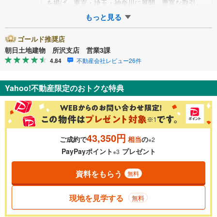
を掲げ、東京・埼玉・神奈川に展開。豊富な取引デ
ータと現場経験をもとに、お客様一…
もっと見る
ゴールド推奨店
朝日土地建物 所沢支店 営業3課
4.84
不動産会社レビュー26件
Yahoo!不動産限定のおトクな特典
43,350円
ご成約で
相当
の
※2
PayPayポイント
プレゼント
※3
資料をもらう
無料
現地を見学する
無料