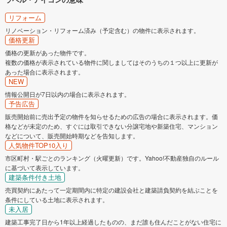
リフォーム
リノベーション・リフォーム済み（予定含む）の物件に表示されます。
価格更新
価格の更新があった物件です。
複数の価格が表示されている物件に関しましてはそのうちの１つ以上に更新が
あった場合に表示されます。
NEW
情報公開日が7日以内の場合に表示されます。
予告広告
販売開始前に売出予定の物件を知らせるための広告の場合に表示されます。価
格などが未定のため、すぐには取引できない分譲宅地や新築住宅、マンション
などについて、販売開始時期などを告知します。
人気物件TOP10入り
市区町村・駅ごとのランキング（火曜更新）です。Yahoo!不動産独自のルール
に基づいて表示しています。
建築条件付き土地
売買契約にあたって一定期間内に特定の建設会社と建築請負契約を結ぶことを
条件にしている土地に表示されます。
未入居
建築工事完了日から1年以上経過したものの、まだ誰も住んだことがない住宅に