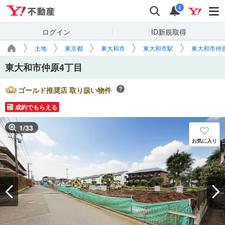
Yahoo!不動産
検索
通知
i
ログイン
ID新規取得
土地
東京都
東大和市
東大和市駅
東大和市仲
東大和市仲原4丁目
ゴールド推奨店 取り扱い物件
成約でもらえる
1
/
33
お気に入り