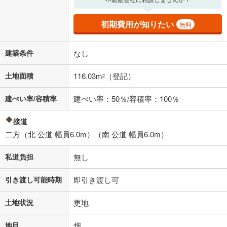
初期費用が知りたい
無料
建築条件
なし
土地面積
116.03m
（登記）
2
建ぺい率/容積率
建ぺい率：50％/容積率：100％
接道
二方（北 公道 幅員6.0m）（南 公道 幅員6.0m）
私道負担
無し
引き渡し可能時期
即引き渡し可
土地状況
更地
地目
畑