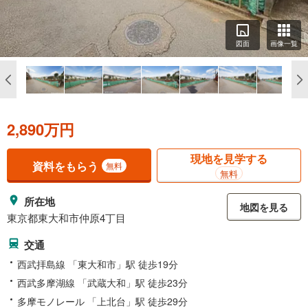
図面
画像一覧
2,890万円
現地を見学する
資料をもらう
無料
無料
所在地
地図を見る
東京都東大和市仲原4丁目
交通
西武拝島線 「東大和市」駅 徒歩19分
西武多摩湖線 「武蔵大和」駅 徒歩23分
多摩モノレール 「上北台」駅 徒歩29分