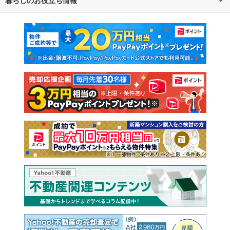
不動産・住宅
賃貸住宅
通勤・通学時間から探す
地図から探す
マンションカタログ
教えて！住まいの先生
新築マンション
中古マンション
新築一戸建て
中古一戸建て
注文住宅
土地
売却査定