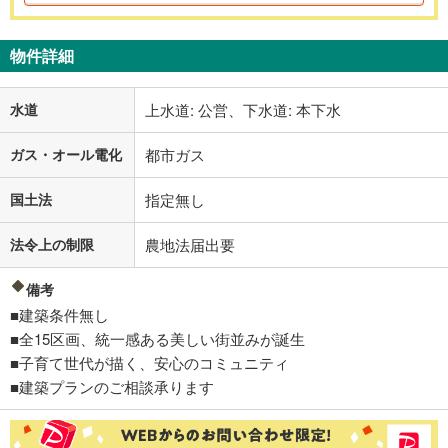
物件詳細
水道
上水道: 公営、下水道: 本下水
ガス・オール電化
都市ガス
国土法
指定無し
法令上の制限
農地法届出要
備考
■建築条件無し
■全15区画、統一感ある美しい街並みが誕生
■子育て世代が描く、安心のコミュニティ
■建築プランのご相談承ります