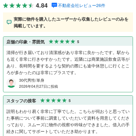
4.84
不動産会社レビュー26件
実際に物件を購入したユーザーから収集したレビューのみを
掲載しています。
店舗の印象・雰囲気
5
清掃が行き届いており清潔感があり非常に良かったです。駅から
も近く非常に行きやすかったです。近隣には商業施設飲食店等が
あり、長時間を要するような契約の際にも途中休憩しに行くとこ
ろが多かったのは非常にプラスです。
30代男性/単身
2026年04月27日に投稿
スタッフの接客
5
説明もわかり易く非常に丁寧でした。こちらが伺おうと思ってい
た事柄について事前に調査していただいて資料を用意してくださ
っており、スムーズに物件の視察や吟味ができました。借入の手
続きに関してサポートしていただき助かります。