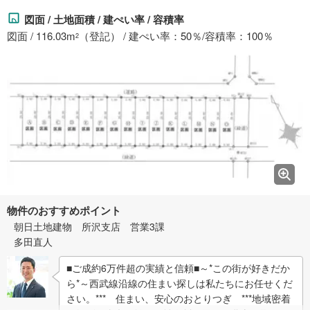
図面 / 土地面積 / 建ぺい率 / 容積率
図面 / 116.03m
（登記） / 建ぺい率：50％/容積率：100％
2
物件のおすすめポイント
朝日土地建物 所沢支店 営業3課
多田直人
■ご成約6万件超の実績と信頼■～*この街が好きだか
ら*～西武線沿線の住まい探しは私たちにお任せくだ
さい。*** 住まい、安心のおとりつぎ ***地域密着