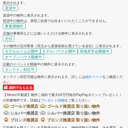
表示されます。
賃貸中
賃貸中の物件に表示されます。
賃貸中の物件は、原則ご自身でお住まいいただくことができません。
事業用物件
店舗や事務所などにお使いいただける物件に表示されます。
元付
その物件の元付業者（売主から直接依頼を受けている会社）に表示されます。
モデルルーム公開中
モデルハウス公開中
現地見学会開催中
オープンハウス開催中
記載のイベントが開催中の物件に表示されます。
オンライン対応可
オンライン対応可能な物件に表示されます。詳しくは
紹介ページ
をご確認くだ
さい。
成約でもらえる
【Yahoo!不動産】物件ご成約で最大20万円相当PayPayポイントプレゼント！
の対象物件です。詳細は
プレゼント詳細
をご覧ください。
ゴールド推奨店
ゴールド推奨店 取り扱い物件
シルバー推奨店
シルバー推奨店 取り扱い物件
ブロンズ推奨店
ブロンズ推奨店 取り扱い物件
広告商品を購入している不動産会社のうち、物件情報の正確性、法令遵守、ヤ