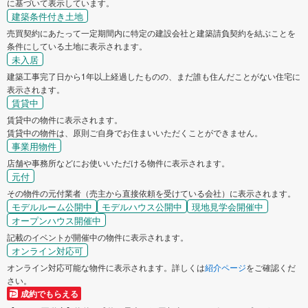
に基づいて表示しています。
建築条件付き土地
売買契約にあたって一定期間内に特定の建設会社と建築請負契約を結ぶことを
条件にしている土地に表示されます。
未入居
建築工事完了日から1年以上経過したものの、まだ誰も住んだことがない住宅に
表示されます。
賃貸中
賃貸中の物件に表示されます。
賃貸中の物件は、原則ご自身でお住まいいただくことができません。
事業用物件
店舗や事務所などにお使いいただける物件に表示されます。
元付
その物件の元付業者（売主から直接依頼を受けている会社）に表示されます。
モデルルーム公開中
モデルハウス公開中
現地見学会開催中
オープンハウス開催中
記載のイベントが開催中の物件に表示されます。
オンライン対応可
オンライン対応可能な物件に表示されます。詳しくは
紹介ページ
をご確認くだ
さい。
成約でもらえる