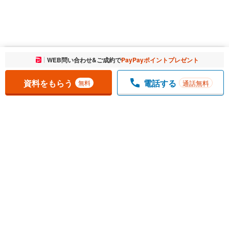
お気に入りに追加しました。
WEB問い合わせ&ご成約で
PayPayポイントプレゼント
一覧を開く
資料をもらう
電話する
通話無料
無料
1
チェックした
件
をまとめて
資料をもらう
無料