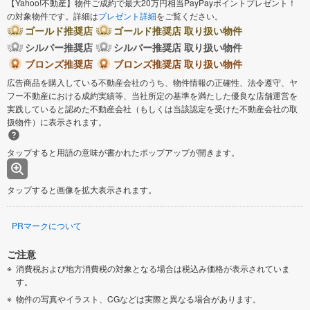
【Yahoo!不動産】物件ご成約で最大20万円相当PayPayポイントプレゼント！
の対象物件です。詳細は
プレゼント詳細
をご覧ください。
ゴールド推奨店
ゴールド推奨店 取り扱い物件
シルバー推奨店
シルバー推奨店 取り扱い物件
ブロンズ推奨店
ブロンズ推奨店 取り扱い物件
広告商品を購入している不動産会社のうち、物件情報の正確性、法令遵守、ヤ
フー不動産における成約実績等、当社所定の基準を満たした優良な店舗運営を
実践していると認めた不動産会社（もしくは当該認定を受けた不動産会社の取
扱物件）に表示されます。
タップすると用語の意味が書かれたポップアップが開きます。
タップすると画像を拡大表示されます。
PRマークについて
ご注意
消費税および地方消費税の対象となる場合は税込み価格が表示されていま
す。
物件の写真やイラスト、CGなどは実際と異なる場合があります。