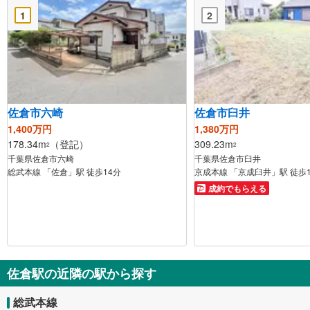
1
2
佐倉市六崎
佐倉市臼井
1,400万円
1,380万円
178.34m
（登記）
309.23m
2
2
千葉県佐倉市六崎
千葉県佐倉市臼井
総武本線 「佐倉」駅 徒歩14分
京成本線 「京成臼井」駅 徒歩
成約でもらえる
佐倉駅の近隣の駅から探す
総武本線