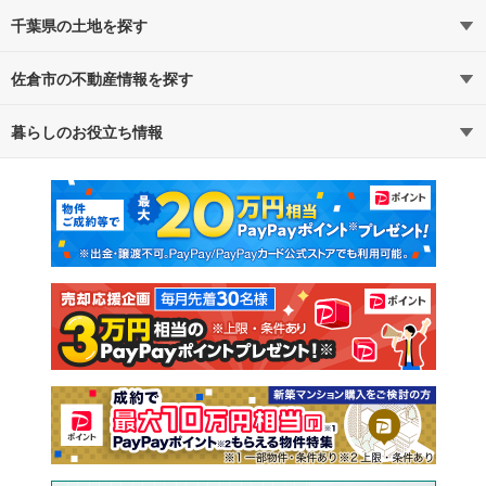
千葉県の土地を探す
佐倉市の不動産情報を探す
路線・駅から探す
地域から探す
暮らしのお役立ち情報
不動産・住宅
賃貸住宅
通勤・通学時間から探す
地図から探す
マンションカタログ
教えて！住まいの先生
新築マンション
中古マンション
新築一戸建て
中古一戸建て
注文住宅
土地
売却査定