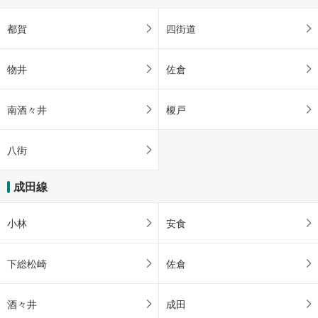
都賀
四街道
物井
佐倉
南酒々井
榎戸
八街
成田線
小林
安食
下総松崎
佐倉
酒々井
成田