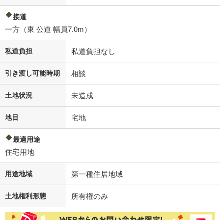
接道
一方（東 公道 幅員7.0m）
私道負担
私道負担なし
引き渡し可能時期
相談
土地状況
未造成
地目
宅地
最適用途
住宅用地
用途地域
第一種住居地域
土地権利形態
所有権のみ