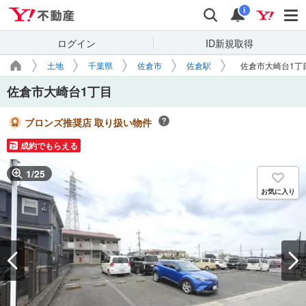
Yahoo!不動産
検索
通知
i
ログイン
ID新規取得
土地
千葉県
佐倉市
佐倉駅
佐倉市大崎台1丁
佐倉市大崎台1丁目
ブロンズ推奨店 取り扱い物件
成約でもらえる
1
/
25
お気に入り