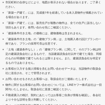
市区町村の合併などにより、地図が表示されない場合があります。ご了承く
ださい。
「新築一戸建て」には、完成後1年を経過している未入居物件が掲載されてい
る場合があります。
「新築一戸建て」には、販売住戸が複数の物件は、全ての住戸に該当しない
項目もあります。各問い合わせ先にご確認ください。
「建築条件付き土地」の価格には、建物価格は含まれません。
「建築条件付き土地」の「建物プラン例」は、土地購入者の設計プランの一
例であり、プランの採用可否は任意です。
「土地（建築条件なし）」の「建物プラン例」に関して、そのプラン例は特
定の建築請負会社によるもので、 当該建築請負会社以外で建てた場合、同様
のものが同価格で建てられるとは限りません。また、建築請負会社を特定す
るものではありません。
お客様が入力する個人情報を含むお問い合わせデータは、当該物件の取扱会
社に送信され、そこで管理されます。
お問い合わせをされたお客様へは、取扱会社がご連絡いたします。
物件に関するお客様のお問い合わせについては、LINEヤフー株式会社は一切
関与いたしません。取扱会社に直接ご確認ください。
不動産購入の検討、契約にあたってはお客様ご自身が情報を確認し、各会社
より十分な説明を受け判断してください。