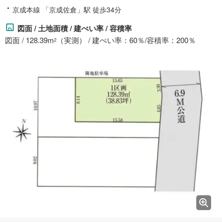
京成本線 「京成佐倉」駅 徒歩34分
図面 / 土地面積 / 建ぺい率 / 容積率
図面 / 128.39m
（実測） / 建ぺい率：60％/容積率：200％
2