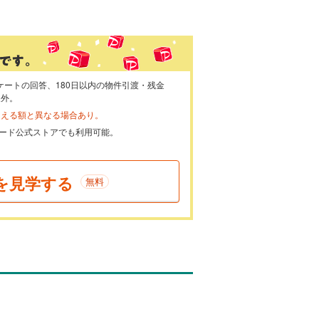
ケートの回答、180日以内の物件引渡・残金
象外。
らえる額と異なる場合あり。
ayカード公式ストアでも利用可能。
を見学する
無料