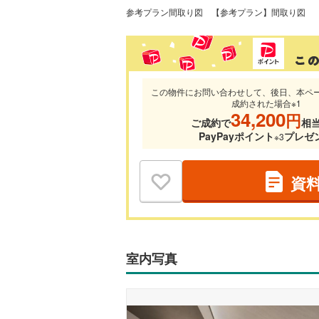
参考プラン間取り図
【参考プラン】間取り図
この物件にお問い合わせして、後日、本ペ
成約された場合※1
34,200
円
ご成約で
相
PayPayポイント
プレゼ
※3
資
室内写真