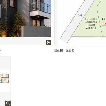
ス
区画図
区画図