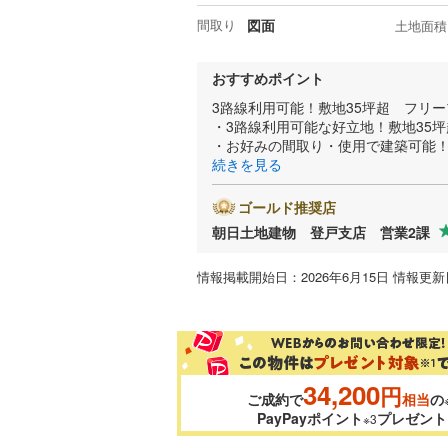
間取り
図面
土地面積
おすすめポイント
3路線利用可能！敷地35坪超 フリ
・3路線利用可能な好立地！敷地35坪
・お好みの間取り・使用で建築可能
続きを見る
ゴールド推奨店
朝日土地建物 登戸支店 営業2課
情報掲載開始日：2026年6月15日 情報更新日
34,200
円
ご成約で
相当
の
PayPayポイント
プレゼント
※3