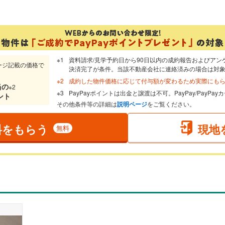
資料請求/見学予約日から90日以内の成約報告およびアン
ージ記載の価格で
決済完了が条件。当該不動産会社に連絡済みの場合は対
成約した物件価格に応じて付与額が変わるため実際にも
当
の
※2
PayPayポイントは出金と譲渡は不可。PayPay/PayP
ント
その他条件等の詳細は
説明ページ
をご覧ください。
料をもらう
現地
無料