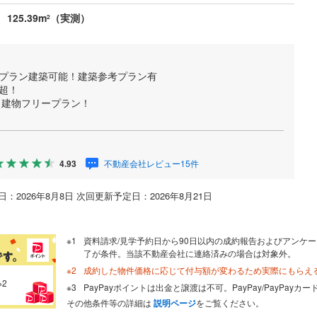
125.39m
（実測）
2
ープラン建築可能！建築参考プラン有
超！
！建物フリープラン！
不動産会社レビュー15件
4.93
：2026年8月8日 次回更新予定日：2026年8月21日
資料請求/見学予約日から90日以内の成約報告およびアンケー
了が条件。当該不動産会社に連絡済みの場合は対象外。
成約した物件価格に応じて付与額が変わるため実際にもらえ
※2
PayPayポイントは出金と譲渡は不可。PayPay/PayPay
その他条件等の詳細は
説明ページ
をご覧ください。