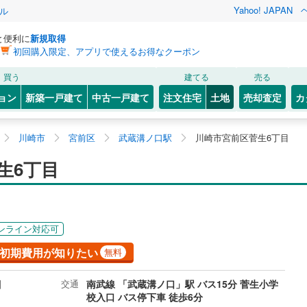
Yahoo! JAPAN
ル
と便利に
新規取得
初回購入限定、アプリで使えるお得なクーポン
買う
建てる
売る
ョン
新築一戸建て
中古一戸建て
注文住宅
土地
売却査定
カ
川崎市
宮前区
武蔵溝ノ口駅
川崎市宮前区菅生6丁目
生6丁目
ンライン対応可
初期費用が知りたい
無料
目
交通
南武線 「武蔵溝ノ口」駅 バス15分 菅生小学
校入口 バス停下車 徒歩6分