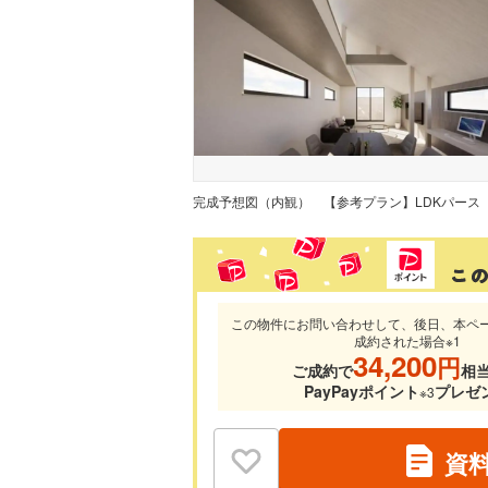
完成予想図（内観）
【参考プラン】LDKパース
この物件にお問い合わせして、後日、本ペ
成約された場合※1
34,200
円
ご成約で
相
PayPayポイント
プレゼ
※3
資