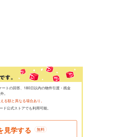
ケートの回答、180日以内の物件引渡・残金
象外。
らえる額と異なる場合あり。
ayカード公式ストアでも利用可能。
を見学する
無料