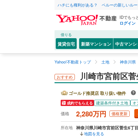
ハチにも権利がある？ ペルーの新しいルー
IDでもっ
ログイン
借りる
賃貸住宅
新築マンション
中古マンシ
Yahoo!不動産トップ
土地
神奈川県
川崎市宮前区菅
おすすめ
ゴールド推奨店 取り扱い物件
建築条件付き土地
オ
成約でもらえる
2,280万円
価格
価格更新
所在地
神奈川県川崎市宮前区菅生6丁
地図を見る