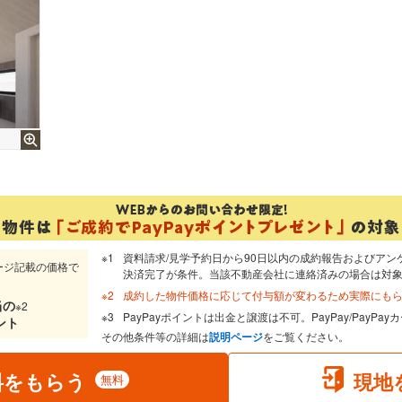
資料請求/見学予約日から90日以内の成約報告およびアン
ージ記載の価格で
決済完了が条件。当該不動産会社に連絡済みの場合は対
成約した物件価格に応じて付与額が変わるため実際にも
当
の
※2
PayPayポイントは出金と譲渡は不可。PayPay/PayP
ント
その他条件等の詳細は
説明ページ
をご覧ください。
料をもらう
現地
無料