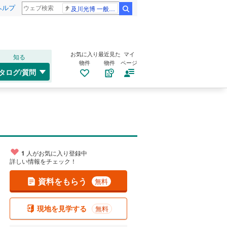
ヘルプ
及川光博 一般女性
検索
お気に入り
最近見た
マイ
知る
物件
物件
ページ
タログ/質問
1
人がお気に入り登録中
詳しい情報をチェック！
資料をもらう
無料
現地を見学する
無料