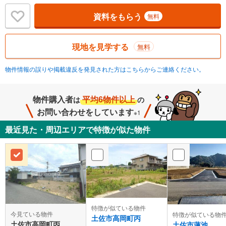
資料をもらう
無料
現地を見学する
無料
物件情報の誤りや掲載違反を発見された方はこちらからご連絡ください。
物件購入者
平均6物件以上
は
の
お問い合わせをしています
※1
最近見た・周辺エリアで特徴が似た物件
特徴が似ている物件
今見ている物件
特徴が似ている物
土佐市高岡町丙
土佐市高岡町丙
土佐市蓮池