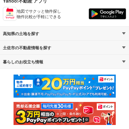
Yahoo!不動産 アプリ
地図でサクッと物件探し
物件比較が手軽にできる
高知県の土地を探す
土佐市の不動産情報を探す
路線・駅から探す
地域から探す
暮らしのお役立ち情報
不動産・住宅
賃貸住宅
通勤・通学時間から探す
地図から探す
マンションカタログ
教えて！住まいの先生
新築マンション
中古マンション
新築一戸建て
中古一戸建て
注文住宅
土地
売却査定