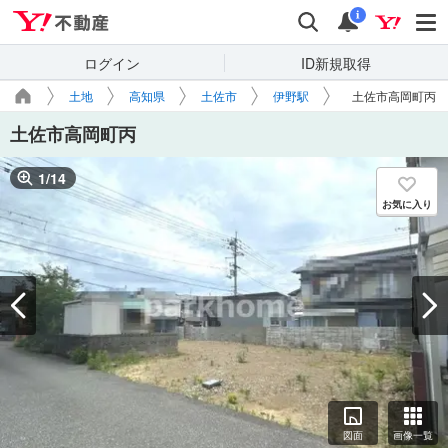
Yahoo!不動産
検索
通知
i
ログイン
ID新規取得
土地
高知県
土佐市
伊野駅
土佐市高岡町丙
土佐市高岡町丙
1
/
14
お気に入り
図面
画像一覧