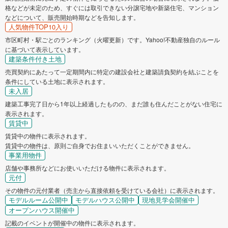
格などが未定のため、すぐには取引できない分譲宅地や新築住宅、マンション
などについて、販売開始時期などを告知します。
人気物件TOP10入り
市区町村・駅ごとのランキング（火曜更新）です。Yahoo!不動産独自のルール
に基づいて表示しています。
建築条件付き土地
売買契約にあたって一定期間内に特定の建設会社と建築請負契約を結ぶことを
条件にしている土地に表示されます。
未入居
建築工事完了日から1年以上経過したものの、まだ誰も住んだことがない住宅に
表示されます。
賃貸中
賃貸中の物件に表示されます。
賃貸中の物件は、原則ご自身でお住まいいただくことができません。
事業用物件
店舗や事務所などにお使いいただける物件に表示されます。
元付
その物件の元付業者（売主から直接依頼を受けている会社）に表示されます。
モデルルーム公開中
モデルハウス公開中
現地見学会開催中
オープンハウス開催中
記載のイベントが開催中の物件に表示されます。