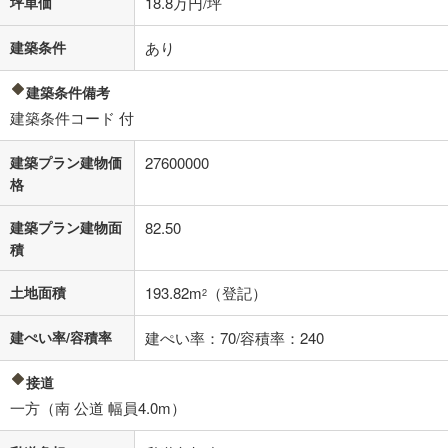
坪単価
18.8万円/坪
建築条件
あり
建築条件備考
建築条件コード 付
建築プラン建物価
27600000
格
建築プラン建物面
82.50
積
土地面積
193.82m
（登記）
2
建ぺい率/容積率
建ぺい率：70/容積率：240
接道
一方（南 公道 幅員4.0m）