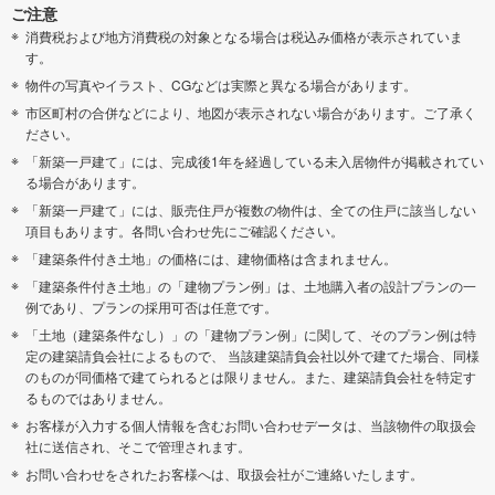
ご注意
消費税および地方消費税の対象となる場合は税込み価格が表示されていま
す。
物件の写真やイラスト、CGなどは実際と異なる場合があります。
市区町村の合併などにより、地図が表示されない場合があります。ご了承く
ださい。
「新築一戸建て」には、完成後1年を経過している未入居物件が掲載されてい
る場合があります。
「新築一戸建て」には、販売住戸が複数の物件は、全ての住戸に該当しない
項目もあります。各問い合わせ先にご確認ください。
「建築条件付き土地」の価格には、建物価格は含まれません。
「建築条件付き土地」の「建物プラン例」は、土地購入者の設計プランの一
例であり、プランの採用可否は任意です。
「土地（建築条件なし）」の「建物プラン例」に関して、そのプラン例は特
定の建築請負会社によるもので、 当該建築請負会社以外で建てた場合、同様
のものが同価格で建てられるとは限りません。また、建築請負会社を特定す
るものではありません。
お客様が入力する個人情報を含むお問い合わせデータは、当該物件の取扱会
社に送信され、そこで管理されます。
お問い合わせをされたお客様へは、取扱会社がご連絡いたします。