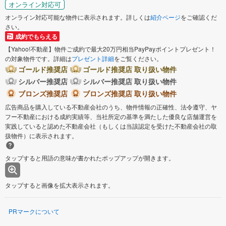
オンライン対応可
オンライン対応可能な物件に表示されます。詳しくは
紹介ページ
をご確認くだ
さい。
成約でもらえる
【Yahoo!不動産】物件ご成約で最大20万円相当PayPayポイントプレゼント！
の対象物件です。詳細は
プレゼント詳細
をご覧ください。
ゴールド推奨店
ゴールド推奨店 取り扱い物件
シルバー推奨店
シルバー推奨店 取り扱い物件
ブロンズ推奨店
ブロンズ推奨店 取り扱い物件
広告商品を購入している不動産会社のうち、物件情報の正確性、法令遵守、ヤ
フー不動産における成約実績等、当社所定の基準を満たした優良な店舗運営を
実践していると認めた不動産会社（もしくは当該認定を受けた不動産会社の取
扱物件）に表示されます。
タップすると用語の意味が書かれたポップアップが開きます。
タップすると画像を拡大表示されます。
PRマークについて