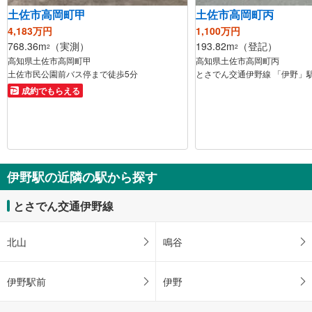
土佐市高岡町甲
土佐市高岡町丙
4,183万円
1,100万円
768.36m
（実測）
193.82m
（登記）
2
2
高知県土佐市高岡町甲
高知県土佐市高岡町丙
土佐市民公園前バス停まで徒歩5分
とさでん交通伊野線 「伊野」駅
成約でもらえる
伊野駅の近隣の駅から探す
とさでん交通伊野線
北山
鳴谷
伊野駅前
伊野