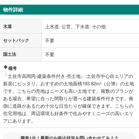
物件詳細
水道
上水道: 公営、下水道: その他
セットバック
不要
国土法
不要
備考
「土佐市高岡丙-建築条件付き-売土地」:土佐市中心街エリアの
新居にピッタリ。おすすめの土地面積193.82m
（公簿）の土地
2
です。こちらの売地はニーズも高い土地です。複数のプランが
ある場合、希望に合った間取りが選べる建築条件付きです。南
側に道路があるため十分な日当たりが確保できます。こちらの
住宅用地は、周辺環境も好条件で住みやすくニーズの高いエリ
アにあります。
簡単1分！最新のお申込状況を問い合わせてみよう