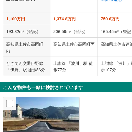
1,100万円
1,374.8万円
750.6万円
193.82m²（登記）
206.59m²（登記）
165.45m²（登
高知県土佐市高岡町
高知県土佐市高岡町丙
高知県土佐市蓮
丙
とさでん交通伊野線
土讃線 「波川」駅 徒
土讃線 「波川」
「伊野」駅 徒歩86分
歩77分
歩107分
こんな物件も一緒に検討されています