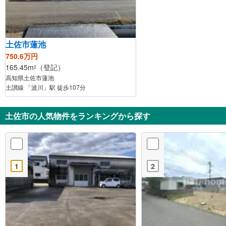
土佐市蓮池
750.6万円
165.45m
（登記）
2
高知県土佐市蓮池
土讃線 「波川」駅 徒歩107分
土佐市の人気物件をランキングから探す
1
2