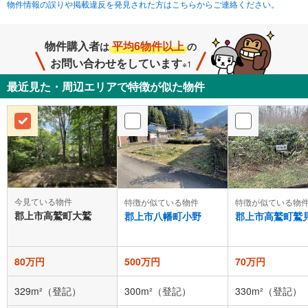
物件情報の誤りや掲載違反を発見された方はこちらからご連絡ください。
物件購入者
平均6物件以上
は
の
お問い合わせをしています
※1
最近見た・周辺エリアで特徴が似た物件
今見ている物件
特徴が似ている物件
特徴が似ている物
郡上市高鷲町大鷲
郡上市八幡町小野
郡上市高鷲町鷲
80万円
500万円
70万円
329m²（登記）
300m²（登記）
330m²（登記）