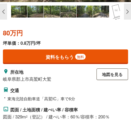
80万円
坪単価：0.8万円/坪
資料をもらう
無料
所在地
地図を見る
岐阜県郡上市高鷲町大鷲
交通
東海北陸自動車道「高鷲IC」車で6分
図面 / 土地面積 / 建ぺい率 / 容積率
図面 / 329m
（登記） / 建ぺい率：60％/容積率：200％
2