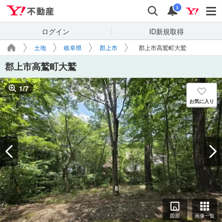
Yahoo!不動産
検索
通知
i
ログイン
ID新規取得
土地
岐阜県
郡上市
郡上市高鷲町大鷲
郡上市高鷲町大鷲
1
/
7
お気に入り
図面
画像一覧