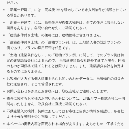
ださい。
「新築一戸建て」には、完成後1年を経過している未入居物件が掲載されてい
る場合があります。
「新築一戸建て」には、販売住戸が複数の物件は、全ての住戸に該当しない
項目もあります。各問い合わせ先にご確認ください。
「建築条件付き土地」の価格には、建物価格は含まれません。
「建築条件付き土地」の「建物プラン例」は、土地購入者の設計プランの一
例であり、プランの採用可否は任意です。
「土地（建築条件なし）」の「建物プラン例」に関して、そのプラン例は特
定の建築請負会社によるもので、 当該建築請負会社以外で建てた場合、同様
のものが同価格で建てられるとは限りません。また、建築請負会社を特定す
るものではありません。
お客様が入力する個人情報を含むお問い合わせデータは、当該物件の取扱会
社に送信され、そこで管理されます。
お問い合わせをされたお客様へは、取扱会社がご連絡いたします。
物件に関するお客様のお問い合わせについては、LINEヤフー株式会社は一切
関与いたしません。取扱会社に直接ご確認ください。
不動産購入の検討、契約にあたってはお客様ご自身が情報を確認し、各会社
より十分な説明を受け判断してください。
本ページの掲載内容は変更される場合があります。あらかじめご了承くださ
い。