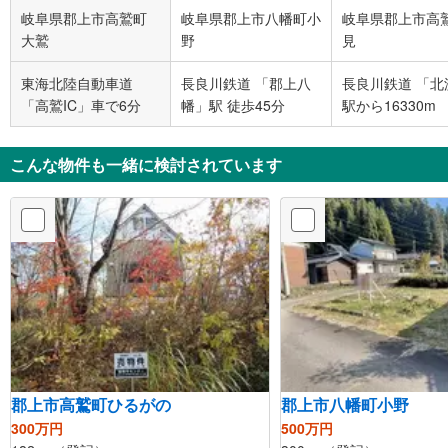
岐阜県郡上市高鷲町
岐阜県郡上市八幡町小
岐阜県郡上市高
大鷲
野
見
東海北陸自動車道
長良川鉄道 「郡上八
長良川鉄道 「北
「高鷲IC」車で6分
幡」駅 徒歩45分
駅から16330m
こんな物件も一緒に検討されています
郡上市高鷲町ひるがの
郡上市八幡町小野
300万円
500万円