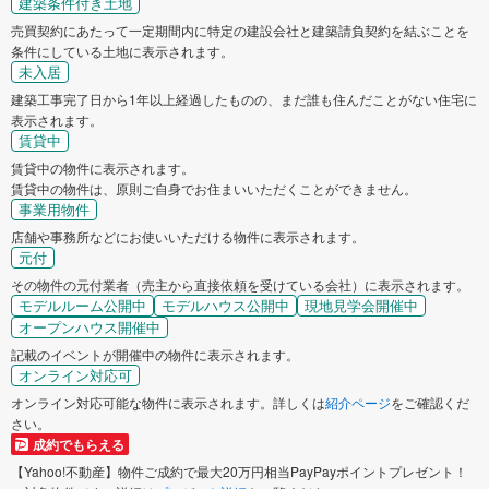
建築条件付き土地
売買契約にあたって一定期間内に特定の建設会社と建築請負契約を結ぶことを
条件にしている土地に表示されます。
未入居
建築工事完了日から1年以上経過したものの、まだ誰も住んだことがない住宅に
表示されます。
賃貸中
賃貸中の物件に表示されます。
賃貸中の物件は、原則ご自身でお住まいいただくことができません。
事業用物件
店舗や事務所などにお使いいただける物件に表示されます。
元付
その物件の元付業者（売主から直接依頼を受けている会社）に表示されます。
モデルルーム公開中
モデルハウス公開中
現地見学会開催中
オープンハウス開催中
記載のイベントが開催中の物件に表示されます。
オンライン対応可
オンライン対応可能な物件に表示されます。詳しくは
紹介ページ
をご確認くだ
さい。
成約でもらえる
【Yahoo!不動産】物件ご成約で最大20万円相当PayPayポイントプレゼント！