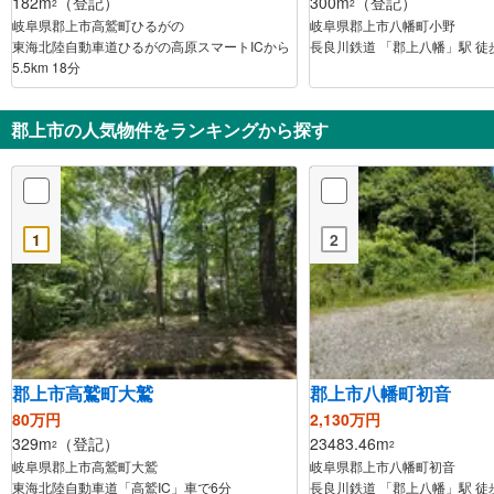
182m
（登記）
300m
（登記）
2
2
岐阜県郡上市高鷲町ひるがの
岐阜県郡上市八幡町小野
東海北陸自動車道ひるがの高原スマートICから
長良川鉄道 「郡上八幡」駅 徒
5.5km 18分
郡上市の人気物件をランキングから探す
1
2
郡上市高鷲町大鷲
郡上市八幡町初音
80万円
2,130万円
329m
（登記）
23483.46m
2
2
岐阜県郡上市高鷲町大鷲
岐阜県郡上市八幡町初音
東海北陸自動車道「高鷲IC」車で6分
長良川鉄道 「郡上八幡」駅 徒