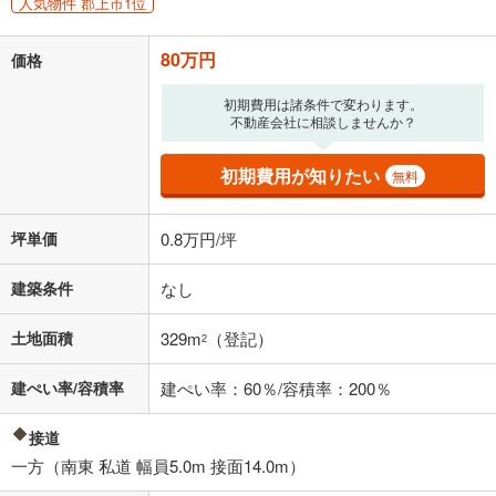
人気物件 郡上市1位
80万円
価格
初期費用は諸条件で変わります。
不動産会社に相談しませんか？
初期費用が知りたい
無料
坪単価
0.8万円/坪
建築条件
なし
土地面積
329m
（登記）
2
建ぺい率/容積率
建ぺい率：60％/容積率：200％
接道
一方（南東 私道 幅員5.0m 接面14.0m）