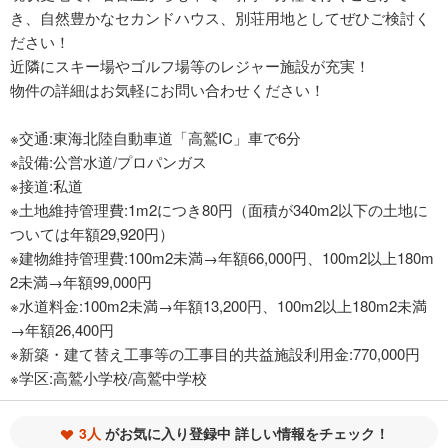
き、自然豊かなセカンドハウス、別荘用地としてぜひご検討く
ださい！
近隣にスキー場やゴルフ場等のレジャー施設が充実！
物件の詳細はお気軽にお問い合わせください！
※交通:東海北陸自動車道「高鷲IC」車で6分
※設備:公営水道/プロパンガス
※接道:私道
※土地維持管理費:1m2につき80円（面積が340m2以下の土地に
ついては年額29,920円）
※建物維持管理費:100m2未満→年額66,000円、100m2以上180m
2未満→年額99,000円
※水道料金:100m2未満→年額13,200円、100m2以上180m2未満
→年額26,400円
※新築・建て替え工事等の工事目的共益施設利用金:770,000円
※学区:高鷲小学校/高鷲中学校
3人
がお気に入り登録中 詳しい情報をチェック！