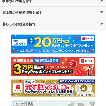
岐阜県の土地を探す
郡上市の不動産情報を探す
路線・駅から探す
地域から探す
暮らしのお役立ち情報
不動産・住宅
賃貸住宅
通勤・通学時間から探す
地図から探す
マンションカタログ
教えて！住まいの先生
新築マンション
中古マンション
新築一戸建て
中古一戸建て
注文住宅
土地
売却査定