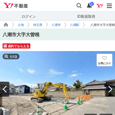
Yahoo!不動産
検索
通知
i
ログイン
ID新規取得
土地
埼玉県
八潮市
八潮駅
八潮市大字大曽根
八潮市大字大曽根
成約でもらえる
1
/
13
お気に入り