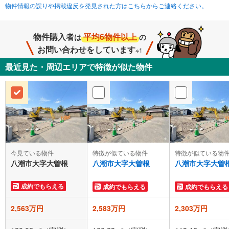
物件情報の誤りや掲載違反を発見された方はこちらからご連絡ください。
物件購入者
平均6物件以上
は
の
お問い合わせをしています
※1
最近見た・周辺エリアで特徴が似た物件
今見ている物件
特徴が似ている物件
特徴が似ている物
八潮市大字大曽根
八潮市大字大曽根
八潮市大字大曽
成約でもらえる
成約でもらえる
成約でもらえる
2,563万円
2,583万円
2,303万円