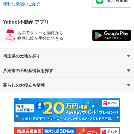
便利な機能のご紹介
Yahoo!不動産 アプリ
地図でサクッと物件探し
物件比較が手軽にできる
埼玉県の土地を探す
八潮市の不動産情報を探す
路線・駅から探す
地域から探す
暮らしのお役立ち情報
不動産・住宅
賃貸住宅
通勤・通学時間から探す
地図から探す
マンションカタログ
教えて！住まいの先生
新築マンション
中古マンション
新築一戸建て
中古一戸建て
注文住宅
土地