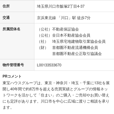
住所
埼玉県川口市飯塚2丁目4-37
交通
京浜東北線 「川口」駅 徒歩7分
所属団体名
（公社）不動産保証協会
（公社）全日本不動産協会会員
（社） 埼玉県宅地建物取引業協会会員
（財） 首都圏不動産流通機構会員
首都圏不動産公正取引協議会
物件管理番号
L00133533670
PRコメント
東宝ハウスグループは、東京・神奈川・埼玉・千葉に13社を展
開し40年間で約8万件を超える売買実績とグループの情報ネッ
トワークを活かして「住まい」のご購入・ご売却やお買い替え
にも定評があります。川口市を中心に広域に渡りご相談を承り
ます。