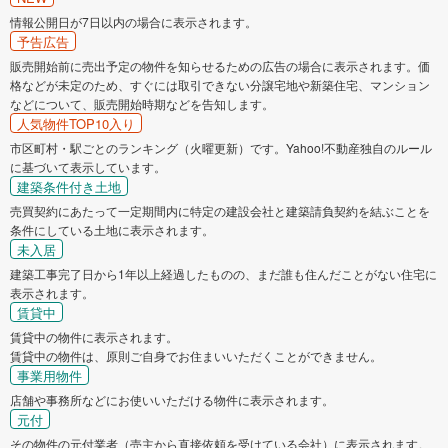
情報公開日が7日以内の場合に表示されます。
予告広告
販売開始前に売出予定の物件を知らせるための広告の場合に表示されます。価
格などが未定のため、すぐには取引できない分譲宅地や新築住宅、マンション
などについて、販売開始時期などを告知します。
人気物件TOP10入り
市区町村・駅ごとのランキング（火曜更新）です。Yahoo!不動産独自のルール
に基づいて表示しています。
建築条件付き土地
売買契約にあたって一定期間内に特定の建設会社と建築請負契約を結ぶことを
条件にしている土地に表示されます。
未入居
建築工事完了日から1年以上経過したものの、まだ誰も住んだことがない住宅に
表示されます。
賃貸中
賃貸中の物件に表示されます。
賃貸中の物件は、原則ご自身でお住まいいただくことができません。
事業用物件
店舗や事務所などにお使いいただける物件に表示されます。
元付
その物件の元付業者（売主から直接依頼を受けている会社）に表示されます。