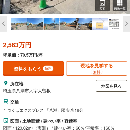
図面
画像一覧
2,563万円
坪単価：70.5万円/坪
現地を見学する
資料をもらう
無料
無料
所在地
地図を見る
埼玉県八潮市大字大曽根
交通
つくばエクスプレス 「八潮」駅 徒歩18分
図面 / 土地面積 / 建ぺい率 / 容積率
図面 / 120.02m
（実測） / 建ぺい率：60％/容積率：160％
2