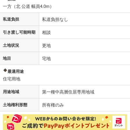
一方（北 公道 幅員4.0m）
私道負担
私道負担なし
引き渡し可能時期
相談
土地状況
更地
地目
宅地
最適用途
住宅用地
用途地域
第一種中高層住居専用地域
土地権利形態
所有権のみ