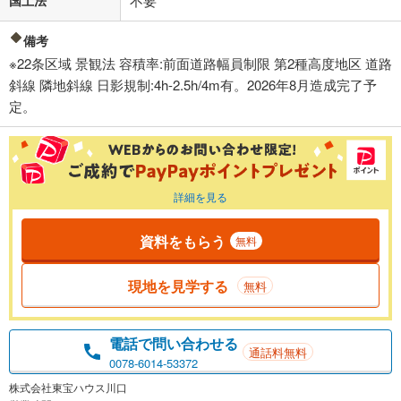
国土法
不要
備考
※22条区域 景観法 容積率:前面道路幅員制限 第2種高度地区 道路
斜線 隣地斜線 日影規制:4h-2.5h/4m有。2026年8月造成完了予
定。
詳細を見る
資料をもらう
無料
現地を見学する
無料
電話で問い合わせる
通話料無料
0078-6014-53372
株式会社東宝ハウス川口