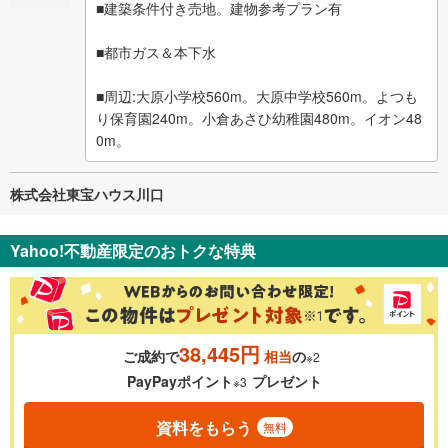
■建築条件付き売地。建物参考プラン有
■都市ガス＆本下水
■周辺:大原小学校560m。大原中学校560m。よつも
り保育園240m。小倉あさひ幼稚園480m。イオン48
0m。
株式会社東宝ハウス川口
Yahoo!不動産限定のおトクな特典
38,445円
ご成約で
相当
の
※2
PayPayポイント
プレゼント
※3
資料をもらう
無料