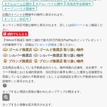
モデルルーム公開中
モデルハウス公開中
現地見学会開催中
オープンハウス開催中
記載のイベントが開催中の物件に表示されます。
オンライン対応可
オンライン対応可能な物件に表示されます。詳しくは
紹介ページ
をご確認くだ
さい。
成約でもらえる
【Yahoo!不動産】物件ご成約で最大20万円相当PayPayポイントプレゼント！
の対象物件です。詳細は
プレゼント詳細
をご覧ください。
ゴールド推奨店
ゴールド推奨店 取り扱い物件
シルバー推奨店
シルバー推奨店 取り扱い物件
ブロンズ推奨店
ブロンズ推奨店 取り扱い物件
広告商品を購入している不動産会社のうち、物件情報の正確性、法令遵守、ヤ
フー不動産における成約実績等、当社所定の基準を満たした優良な店舗運営を
実践していると認めた不動産会社（もしくは当該認定を受けた不動産会社の取
扱物件）に表示されます。
タップすると用語の意味が書かれたポップアップが開きます。
タップすると画像を拡大表示されます。