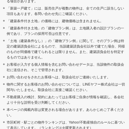
る場合があります。
「新築一戸建て」には、販売住戸が複数の物件は、全ての住戸に該当しない
項目もあります。各問い合わせ先にご確認ください。
「建築条件付き土地」の価格には、建物価格は含まれません。
「建築条件付き土地」の「建物プラン例」は、土地購入者の設計プランの一
例であり、プランの採用可否は任意です。
「土地（建築条件なし）」の「建物プラン例」に関して、そのプラン例は特
定の建築請負会社によるもので、 当該建築請負会社以外で建てた場合、同様
のものが同価格で建てられるとは限りません。また、建築請負会社を特定す
るものではありません。
お客様が入力する個人情報を含むお問い合わせデータは、当該物件の取扱会
社に送信され、そこで管理されます。
お問い合わせをされたお客様へは、取扱会社がご連絡いたします。
物件に関するお客様のお問い合わせについては、LINEヤフー株式会社は一切
関与いたしません。取扱会社に直接ご確認ください。
不動産購入の検討、契約にあたってはお客様ご自身が情報を確認し、各会社
より十分な説明を受け判断してください。
本ページの掲載内容は変更される場合があります。あらかじめご了承くださ
い。
市区町村・駅ごとの物件ランキングは、Yahoo!不動産独自のルールに基づい
て表示しています。（ランキングは火曜更新されます）