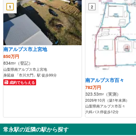
1
2
南アルプス市上宮地
850万円
834m
（登記）
2
山梨県南アルプス市上宮地
身延線 「市川大門」駅 徒歩99分
南アルプス市百々
成約でもらえる
782万円
323.53m
（実測）
2
2026年10月（築1年未満）
山梨県南アルプス市百々
六科バス停徒歩12分
常永駅の近隣の駅から探す