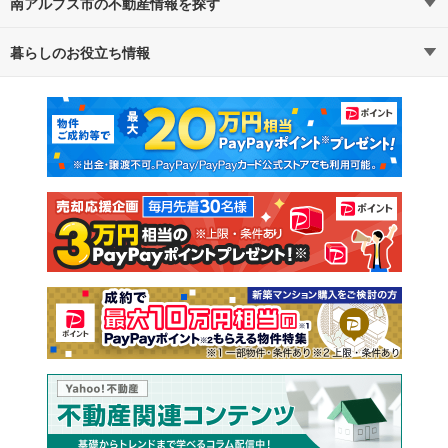
南アルプス市の不動産情報を探す
路線・駅から探す
地域から探す
暮らしのお役立ち情報
不動産・住宅
賃貸住宅
通勤・通学時間から探す
地図から探す
マンションカタログ
教えて！住まいの先生
新築マンション
中古マンション
新築一戸建て
中古一戸建て
注文住宅
土地
売却査定