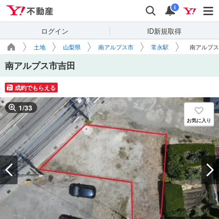
Yahoo!不動産
検索
通知
i
ログイン
ID新規取得
土地
山梨県
南アルプス市
常永駅
南アルプス
南アルプス市吉田
成約でもらえる
1
/
33
お気に入り