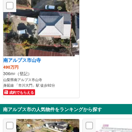
南アルプス市山寺
490万円
306m
（登記）
2
山梨県南アルプス市山寺
身延線 「市川大門」駅 徒歩92分
成約でもらえる
南アルプス市の人気物件をランキングから探す