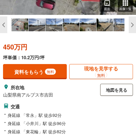
図面
画像一覧
450万円
坪単価：10.2万円/坪
現地を見学する
資料をもらう
無料
無料
所在地
地図を見る
山梨県南アルプス市吉田
交通
身延線 「常永」駅 徒歩92分
身延線 「小井川」駅 徒歩96分
身延線 「東花輪」駅 徒歩82分