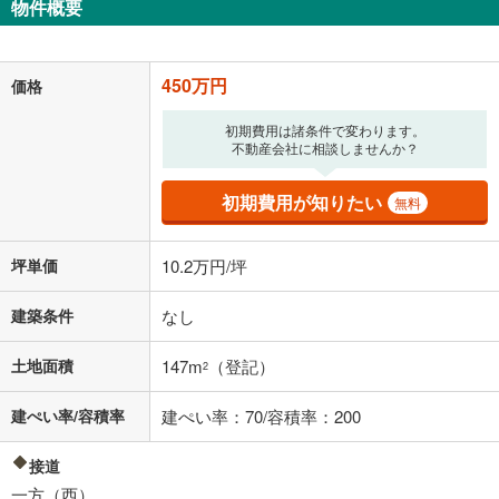
物件概要
450万円
価格
初期費用は諸条件で変わります。
不動産会社に相談しませんか？
初期費用が知りたい
無料
坪単価
10.2万円/坪
建築条件
なし
土地面積
147m
（登記）
2
建ぺい率/容積率
建ぺい率：70/容積率：200
接道
一方（西）