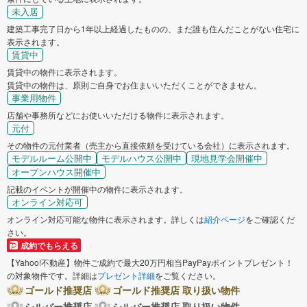
未入居
建築工事完了日から1年以上経過したものの、まだ誰も住んだことがない住宅に
表示されます。
賃貸中
賃貸中の物件に表示されます。
賃貸中の物件は、原則ご自身でお住まいいただくことができません。
事業用物件
店舗や事務所などにお使いいただける物件に表示されます。
元付
その物件の元付業者（売主から直接依頼を受けている会社）に表示されます。
モデルルーム公開中
モデルハウス公開中
現地見学会開催中
オープンハウス開催中
記載のイベントが開催中の物件に表示されます。
オンライン対応可
オンライン対応可能な物件に表示されます。詳しくは
紹介ページ
をご確認くだ
さい。
成約でもらえる
【Yahoo!不動産】物件ご成約で最大20万円相当PayPayポイントプレゼント！
の対象物件です。詳細は
プレゼント詳細
をご覧ください。
ゴールド推奨店
ゴールド推奨店 取り扱い物件
シルバー推奨店
シルバー推奨店 取り扱い物件