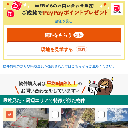
詳細を見る
資料をもらう
無料
現地を見学する
無料
物件情報の誤りや掲載違反を発見された方はこちらからご連絡ください。
物件購入者
平均6物件以上
は
の
お問い合わせをしています
※1
最近見た・周辺エリアで特徴が似た物件