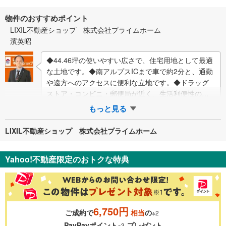
物件のおすすめポイント
LIXIL不動産ショップ 株式会社プライムホーム
濱英昭
◆44.46坪の使いやすい広さで、住宅用地として最適
な土地です。◆南アルプスICまで車で約2分と、通勤
や遠方へのアクセスに便利な立地です。◆ドラッグ
ストア・コンビニ・郵便局が近く、生活利便性の高
い住環境です。◆建築条件がないため、…
もっと見る
LIXIL不動産ショップ 株式会社プライムホーム
Yahoo!不動産限定のおトクな特典
6,750円
ご成約で
相当
の
※2
PayPayポイント
プレゼント
※3