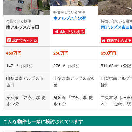
特徴が似ている物件
南アルプス市沢登
今見ている物件
特徴が似ている物
南アルプス市吉田
南アルプス市曲
成約でもらえる
成約でもらえる
成約でもらえる
450万円
250万円
650万円
147m²（登記）
276m²（登記）
511.65m²（登
山梨県南アルプス市
山梨県南アルプス市沢
山梨県南アルプ
吉田
登
輪田
身延線 「常永」駅 徒
身延線 「常永」駅 徒
中央本線（JR東
歩92分
歩96分
本） 「塩崎」駅
99分
こんな物件も一緒に検討されています