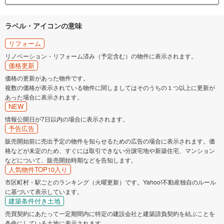
ラベル・アイコンの意味
リフォーム
リノベーション・リフォーム済み（予定含む）の物件に表示されます。
価格更新
価格の更新があった物件です。
複数の価格が表示されている物件に関しましてはそのうちの１つ以上に更新が
あった場合に表示されます。
NEW
情報公開日が7日以内の場合に表示されます。
予告広告
販売開始前に売出予定の物件を知らせるための広告の場合に表示されます。価
格などが未定のため、すぐには取引できない分譲宅地や新築住宅、マンション
などについて、販売開始時期などを告知します。
人気物件TOP10入り
市区町村・駅ごとのランキング（火曜更新）です。Yahoo!不動産独自のルール
に基づいて表示しています。
建築条件付き土地
売買契約にあたって一定期間内に特定の建設会社と建築請負契約を結ぶことを
条件にしている土地に表示されます。