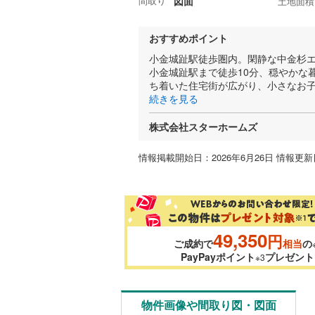
間取り
図面
土地面積
おすすめポイント
小金城趾駅徒歩圏内。閑静な中金杉
小金城趾駅まで徒歩10分、穏やかな
ち着いた住宅街が広がり、小さなお子
続きを見る
株式会社スターホームズ
情報掲載開始日：2026年6月26日 情報更新日
49,350
円
ご成約で
相当
の
PayPayポイント
プレゼント
※3
物件画像や間取り図・図面