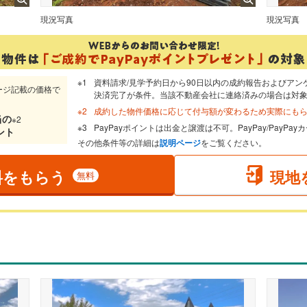
現況写真
現況写真
資料請求/見学予約日から90日以内の成約報告およびアン
ージ記載の価格で
決済完了が条件。当該不動産会社に連絡済みの場合は対
成約した物件価格に応じて付与額が変わるため実際にも
当
の
※2
PayPayポイントは出金と譲渡は不可。PayPay/PayP
ント
その他条件等の詳細は
説明ページ
をご覧ください。
料をもらう
現地
無料