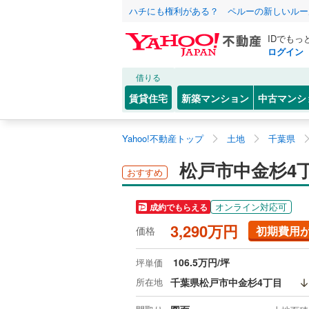
ハチにも権利がある？ ペルーの新しいルー
IDでもっ
ログイン
借りる
賃貸住宅
新築マンション
中古マンシ
Yahoo!不動産トップ
土地
千葉県
松戸市中金杉4
おすすめ
オンライン対応可
成約でもらえる
3,290万円
初期費用
価格
106.5万円/坪
坪単価
所在地
千葉県松戸市中金杉4丁目