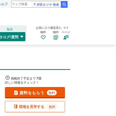
ヘルプ
岸田タツヤ 発表
検索
お気に入り
最近見た
マイ
知る
物件
物件
ページ
タログ/質問
掲載終了予定まで
7日
詳しい情報をチェック！
資料をもらう
無料
現地を見学する
無料