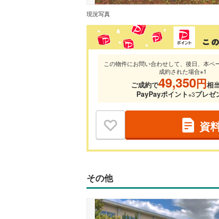
現況写真
この物件にお問い合わせして、後日、本ペ
成約された場合※1
49,350
円
ご成約で
相
PayPayポイント
プレゼ
※3
資
その他