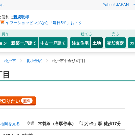
Yahoo! JAPAN
ル
と便利に
新規取得
ヤフーショッピングなら「毎日5％」おトク
買う
建てる
売る
ョン
新築一戸建て
中古一戸建て
注文住宅
土地
売却査定
カ
松戸市
北小金駅
松戸市中金杉4丁目
丁目
が知りたい
無料
交通
常磐線（各駅停車） 「北小金」駅 徒歩17分
地図を見る