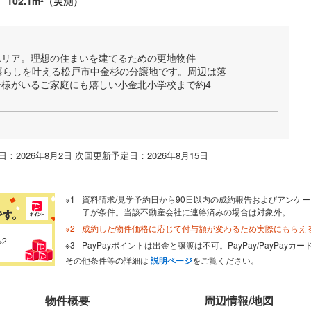
102.1m
（実測）
2
エリア。理想の住まいを建てるための更地物件
暮らしを叶える松戸市中金杉の分譲地です。周辺は落
様がいるご家庭にも嬉しい小金北小学校まで約4
：2026年8月2日 次回更新予定日：2026年8月15日
資料請求/見学予約日から90日以内の成約報告およびアンケー
了が条件。当該不動産会社に連絡済みの場合は対象外。
成約した物件価格に応じて付与額が変わるため実際にもらえ
※2
PayPayポイントは出金と譲渡は不可。PayPay/PayPay
その他条件等の詳細は
説明ページ
をご覧ください。
物件概要
周辺情報/地図