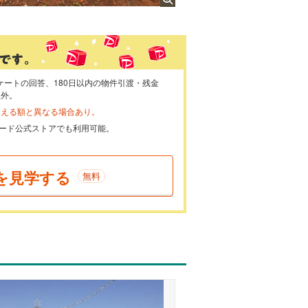
ケートの回答、180日以内の物件引渡・残金
象外。
らえる額と異なる場合あり。
ayカード公式ストアでも利用可能。
を見学する
無料