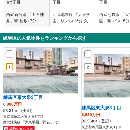
台5丁目
丁目
丁目
西武新宿線 「上石神
西武池袋線 「大泉学
西武池袋線 「大
井」駅 徒歩17分
園」駅 バス15分 久保
園」駅 バス15分
新田 バス停下車 徒歩
新田 バス停下車
3分
3分
練馬区の人気物件をランキングから探す
1
2
練馬区東大泉3丁目
6,880万円
練馬区東大泉3丁目
98.31m
（実測）
2
8,880万円
東京都練馬区東大泉3丁目
96.96m
（登記）
2
西武池袋線 「大泉学園」駅 徒歩6分
東京都練馬区東大泉3丁目
成約でもらえる