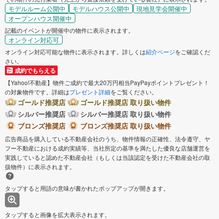
モデルルーム公開中
モデルハウス公開中
現地見学会開催中
オープンハウス開催中
記載のイベントが開催中の物件に表示されます。
オンライン対応可
オンライン対応可能な物件に表示されます。詳しくは
紹介ページ
をご確認くだ
さい。
成約でもらえる
【Yahoo!不動産】物件ご成約で最大20万円相当PayPayポイントプレゼント！
の対象物件です。詳細は
プレゼント詳細
をご覧ください。
ゴールド推奨店
ゴールド推奨店 取り扱い物件
シルバー推奨店
シルバー推奨店 取り扱い物件
ブロンズ推奨店
ブロンズ推奨店 取り扱い物件
広告商品を購入している不動産会社のうち、物件情報の正確性、法令遵守、ヤ
フー不動産における成約実績等、当社所定の基準を満たした優良な店舗運営を
実践していると認めた不動産会社（もしくは当該認定を受けた不動産会社の取
扱物件）に表示されます。
タップすると用語の意味が書かれたポップアップが開きます。
タップすると画像を拡大表示されます。