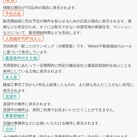
情報公開日が7日以内の場合に表示されます。
予告広告
販売開始前に売出予定の物件を知らせるための広告の場合に表示されます。価
格などが未定のため、すぐには取引できない分譲宅地や新築住宅、マンション
などについて、販売開始時期などを告知します。
人気物件TOP10入り
市区町村・駅ごとのランキング（火曜更新）です。Yahoo!不動産独自のルール
に基づいて表示しています。
建築条件付き土地
売買契約にあたって一定期間内に特定の建設会社と建築請負契約を結ぶことを
条件にしている土地に表示されます。
未入居
建築工事完了日から1年以上経過したものの、まだ誰も住んだことがない住宅に
表示されます。
賃貸中
賃貸中の物件に表示されます。
賃貸中の物件は、原則ご自身でお住まいいただくことができません。
事業用物件
店舗や事務所などにお使いいただける物件に表示されます。
元付
その物件の元付業者（売主から直接依頼を受けている会社）に表示されます。