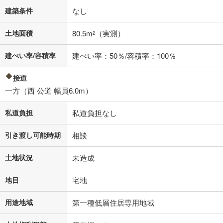
建築条件
なし
土地面積
80.5m
（実測）
2
建ぺい率/容積率
建ぺい率：50％/容積率：100％
接道
一方（西 公道 幅員6.0m）
私道負担
私道負担なし
引き渡し可能時期
相談
土地状況
未造成
地目
宅地
用途地域
第一種低層住居専用地域