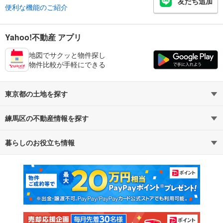
友だち追加
便利な機能のご紹介
Yahoo!不動産 アプリ
地図でサクッと物件探し
物件比較が手軽にできる
東京都の土地を探す
練馬区の不動産情報を探す
路線・駅から探す
地域から探す
暮らしのお役立ち情報
不動産・住宅
賃貸住宅
通勤・通学時間から探す
地図から探す
マンションカタログ
教えて！住まいの先生
新築マンション
中古マンション
新築一戸建て
中古一戸建て
注文住宅
土地