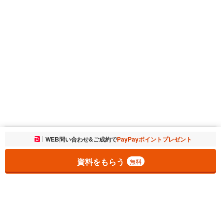
お気に入りに追加しました。
WEB問い合わせ&ご成約で
PayPayポイントプレゼント
一覧を開く
資料をもらう
無料
1
チェックした
件
をまとめて
資料をもらう
無料