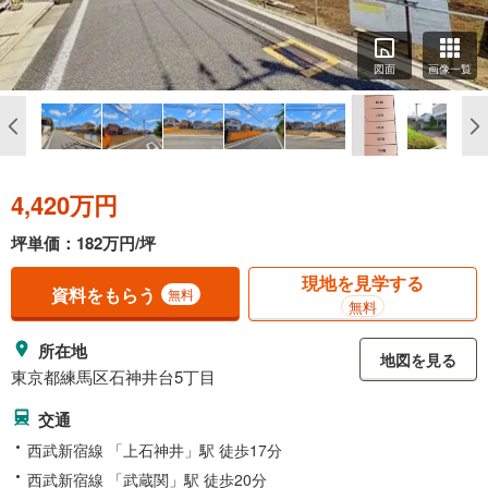
図面
画像一覧
4,420万円
坪単価：182万円/坪
現地を見学する
資料をもらう
無料
無料
所在地
地図を見る
東京都練馬区石神井台5丁目
交通
西武新宿線 「上石神井」駅 徒歩17分
西武新宿線 「武蔵関」駅 徒歩20分