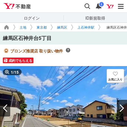
Yahoo!不動産
検索
通知
i
ログイン
ID新規取得
土地
東京都
練馬区
上石神井駅
練馬区石神井
練馬区石神井台5丁目
ブロンズ推奨店 取り扱い物件
成約でもらえる
1
/
15
お気に入り