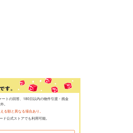
ケートの回答、180日以内の物件引渡・残金
象外。
らえる額と異なる場合あり。
ayカード公式ストアでも利用可能。