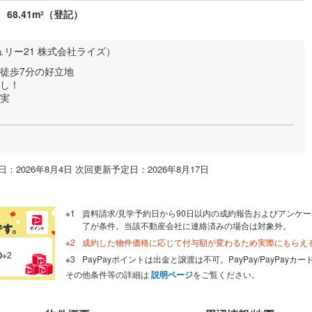
68.41m
（登記）
2
ュリー21 株式会社ライズ）
徒歩7分の好立地
無し！
充実
：2026年8月4日 次回更新予定日：2026年8月17日
資料請求/見学予約日から90日以内の成約報告およびアンケー
了が条件。当該不動産会社に連絡済みの場合は対象外。
成約した物件価格に応じて付与額が変わるため実際にもらえ
の
※2
PayPayポイントは出金と譲渡は不可。PayPay/PayPay
その他条件等の詳細は
説明ページ
をご覧ください。