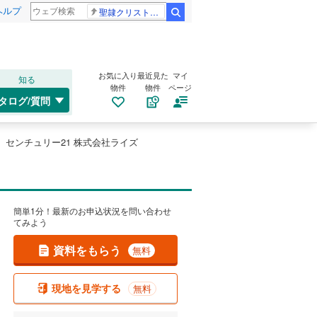
ヘルプ
聖隷クリストファー高校
検索
お気に入り
最近見た
マイ
知る
物件
物件
ページ
タログ/質問
センチュリー21 株式会社ライズ
簡単1分！最新のお申込状況を問い合わせ
てみよう
資料をもらう
無料
現地を見学する
無料