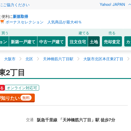
Yahoo! JAPAN
金にご協力ください
と便利に
新規取得
ボーナスセレクション 人気商品が最大40％
買う
建てる
売る
ョン
新築一戸建て
中古一戸建て
注文住宅
土地
売却査定
カ
大阪市
北区
天神橋筋六丁目駅
大阪市北区本庄東2丁目
東2丁目
オンライン対応可
る
が知りたい
無料
交通
阪急千里線 「天神橋筋六丁目」駅 徒歩7分