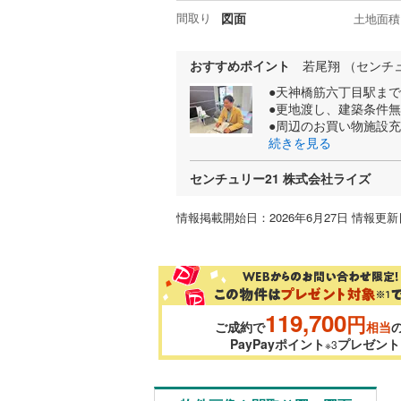
間取り
図面
土地面積
おすすめポイント
若尾翔 （センチ
●天神橋筋六丁目駅まで
●更地渡し、建築条件
●周辺のお買い物施設
続きを見る
センチュリー21 株式会社ライズ
情報掲載開始日：2026年6月27日 情報更新日
119,700
円
ご成約で
相当
PayPayポイント
プレゼント
※3