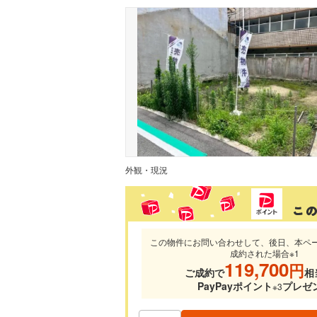
外観・現況
この物件にお問い合わせして、後日、本ペ
成約された場合※1
119,700
円
ご成約で
相
PayPayポイント
プレゼ
※3