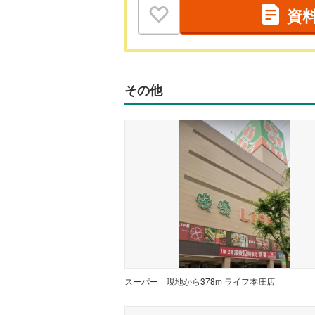
資
その他
スーパー
現地から378m ライフ本庄店