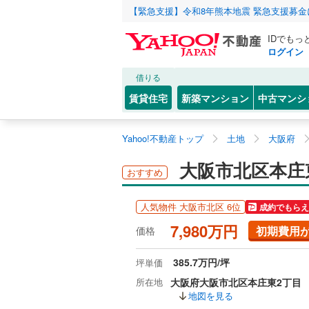
【緊急支援】令和8年熊本地震 緊急支援募
IDでもっ
ログイン
借りる
賃貸住宅
新築マンション
中古マンシ
Yahoo!不動産トップ
土地
大阪府
大阪市北区本庄
おすすめ
人気物件 大阪市北区 6位
成約でもらえ
7,980万円
初期費用
価格
385.7万円/坪
坪単価
所在地
大阪府大阪市北区本庄東2丁目
地図を見る