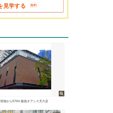
を見学する
無料
現地から570m 阪急オアシス天六店