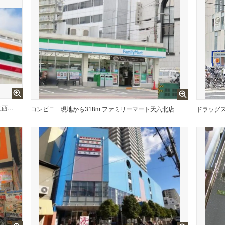
現地から247m セブンイレブン大阪本庄西2丁目店
コンビニ
現地から318m ファミリーマート天六北店
ドラッグ