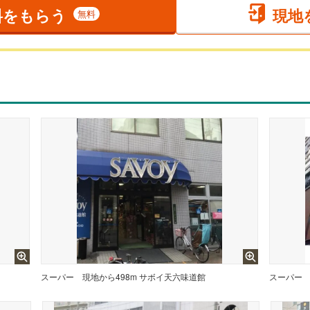
料をもらう
現地
無料
スーパー
現地から498m サボイ天六味道館
スーパー