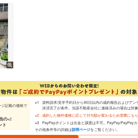
資料請求/見学予約日から90日以内の成約報告およびアン
ージ記載の価格で
決済完了が条件。当該不動産会社に連絡済みの場合は対
成約した物件価格に応じて付与額が変わるため実際にも
当
の
※2
PayPayポイントは出金と譲渡は不可。PayPay/PayP
ント
その他条件等の詳細は
説明ページ
をご覧ください。