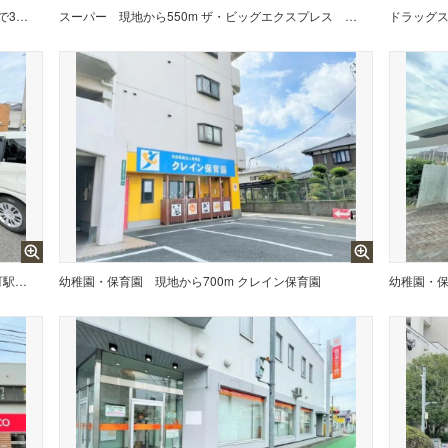
現地から850m 【JR篠栗線 原町駅】JR博多駅まで3駅10分乗車。毎日の通勤、通学にも便利です。
スーパー
現地から550m ザ・ビッグエクスプレス 粕屋店
ドラッグ
現地から850m 【セブンイレブン 原町駅前店】早朝、深夜など時間を気にせずお買い物。話題のスイーツや、期間限定のお惣菜など、要チェックです
幼稚園・保育園
現地から700m クレイン保育園
幼稚園・