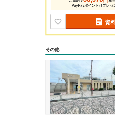
ご成約で
相
PayPayポイント
プレゼ
※3
資
その他