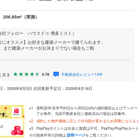
206.85m
（実測）
2
会社フォロー ハウスドゥ 博多ミスト）
方にオススメ】お好きな建築メーカーで建てられます。
で、まだ建築メーカーがお決まりでない場合もご相
ミスト
不動産会社レビュー14件
4.78
：2026年8月5日 次回更新予定日：2026年8月18日
資料請求/見学予約日から90日以内の成約報告およびアンケー
了が条件。当該不動産会社に連絡済みの場合は対象外。
成約した物件価格に応じて付与額が変わるため実際にもらえ
※2
PayPayポイントは出金と譲渡は不可。PayPay/PayPay
その他条件等の詳細は
説明ページ
をご覧ください。