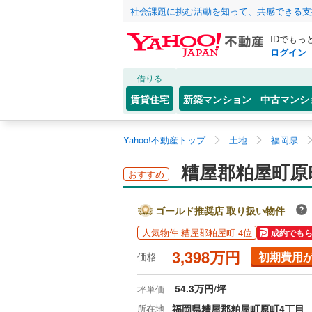
社会課題に挑む活動を知って、共感できる支
IDでもっ
ログイン
借りる
賃貸住宅
新築マンション
中古マンシ
Yahoo!不動産トップ
土地
福岡県
糟屋郡粕屋町原
おすすめ
ゴールド推奨店 取り扱い物件
人気物件 糟屋郡粕屋町 4位
成約でも
3,398万円
初期費用
価格
54.3万円/坪
坪単価
所在地
福岡県糟屋郡粕屋町原町4丁目