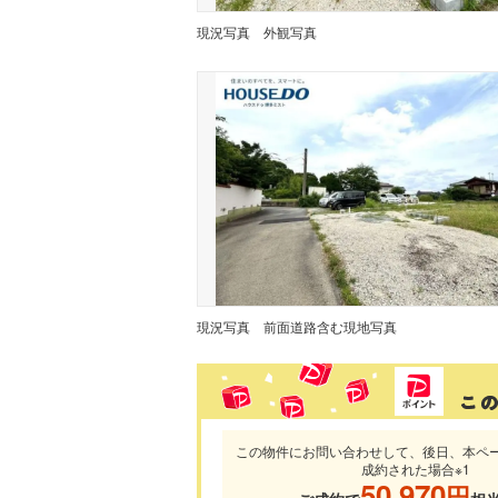
現況写真
外観写真
現況写真
前面道路含む現地写真
この物件にお問い合わせして、後日、本ペ
成約された場合※1
50,970
円