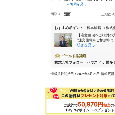
地図を見る
間取り
図面
土地面積
おすすめポイント
松本敏晴 （株式
【注文住宅をご検討の
*注文住宅をご検討中
続きを見る
ゴールド推奨店
株式会社フォロー ハウスドゥ 博多
情報掲載開始日：2026年6月28日 情報更新日
50,970
円
ご成約で
相当
の
PayPayポイント
プレゼント
※3