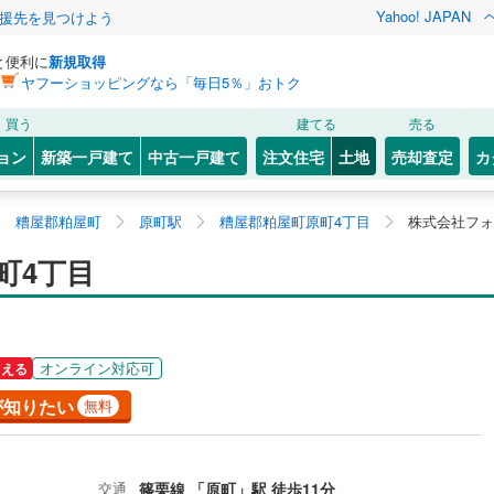
Yahoo! JAPAN
援先を見つけよう
と便利に
新規取得
ヤフーショッピングなら「毎日5％」おトク
買う
建てる
売る
ョン
新築一戸建て
中古一戸建て
注文住宅
土地
売却査定
カ
糟屋郡粕屋町
原町駅
糟屋郡粕屋町原町4丁目
株式会社フォ
町4丁目
オンライン対応可
らえる
が知りたい
無料
交通
篠栗線 「原町」駅 徒歩11分