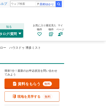
ヘルプ
田村ゆかり
検索
お気に入り
最近見た
マイ
知る
物件
物件
ページ
タログ/質問
ロー ハウスドゥ 博多ミスト
簡単1分！最新のお申込状況を問い合わせ
てみよう
資料をもらう
無料
現地を見学する
無料