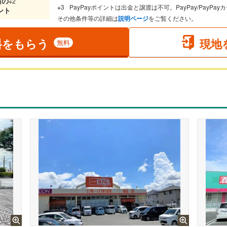
当
の
※2
PayPayポイントは出金と譲渡は不可。PayPay/PayP
ント
その他条件等の詳細は
説明ページ
をご覧ください。
料をもらう
現地
無料