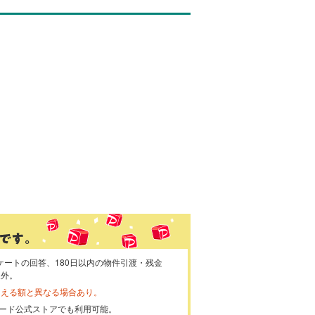
ケートの回答、180日以内の物件引渡・残金
象外。
らえる額と異なる場合あり。
ayカード公式ストアでも利用可能。