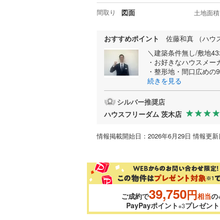
間取り
図面
土地面積
おすすめポイント
佐藤和真 （ハウ
＼建築条件無し/敷地4
・お好きなハウスメー
・整形地・間口広めの9
続きを見る
シルバー推奨店
ハウスフリーダム 茨木店
情報掲載開始日：2026年6月29日 情報更新日
39,750
円
ご成約で
相当
の
PayPayポイント
プレゼント
※3