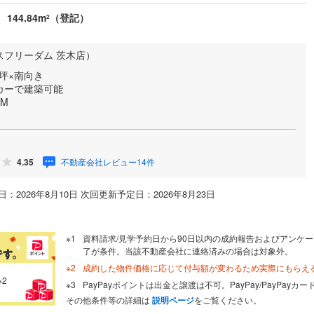
144.84m
（登記）
2
スフリーダム 茨木店）
3坪×南向き
カーで建築可能
M
不動産会社レビュー14件
4.35
：2026年8月10日 次回更新予定日：2026年8月23日
資料請求/見学予約日から90日以内の成約報告およびアンケー
了が条件。当該不動産会社に連絡済みの場合は対象外。
成約した物件価格に応じて付与額が変わるため実際にもらえ
※2
PayPayポイントは出金と譲渡は不可。PayPay/PayPay
その他条件等の詳細は
説明ページ
をご覧ください。