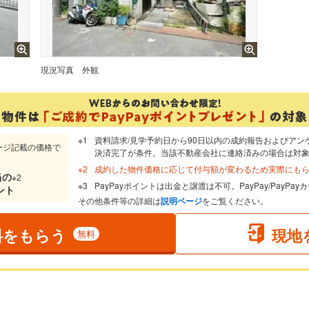
現況写真
外観
資料請求/見学予約日から90日以内の成約報告およびアン
ージ記載の価格で
決済完了が条件。当該不動産会社に連絡済みの場合は対
成約した物件価格に応じて付与額が変わるため実際にも
当
の
※2
PayPayポイントは出金と譲渡は不可。PayPay/PayP
ント
その他条件等の詳細は
説明ページ
をご覧ください。
料をもらう
現地
無料