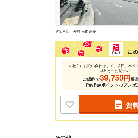
現況写真
外観 前面道路
この物件にお問い合わせして、後日、本ペ
成約された場合※1
39,750
円
ご成約で
相
PayPayポイント
プレゼ
※3
資
その他