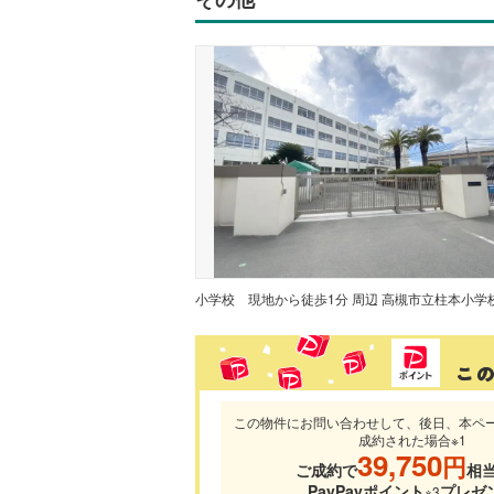
小学校
現地から徒歩1分 周辺 高槻市立柱本小学
この物件にお問い合わせして、後日、本ペ
成約された場合※1
39,750
円
ご成約で
相
PayPayポイント
プレゼ
※3