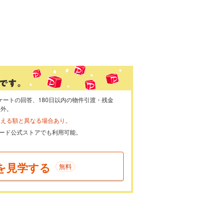
ケートの回答、180日以内の物件引渡・残金
象外。
らえる額と異なる場合あり。
ayカード公式ストアでも利用可能。
を見学する
無料