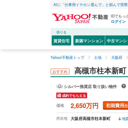
AIに「仕事用イヤホン選んで」と頼んで実
IDでもっ
ログイン
借りる
賃貸住宅
新築マンション
中古マンシ
Yahoo!不動産トップ
土地
大阪府
高槻市柱本新町
おすすめ
シルバー推奨店 取り扱い物件
成約でもらえる
2,650万円
初期費用
価格
所在地
大阪府高槻市柱本新町
地