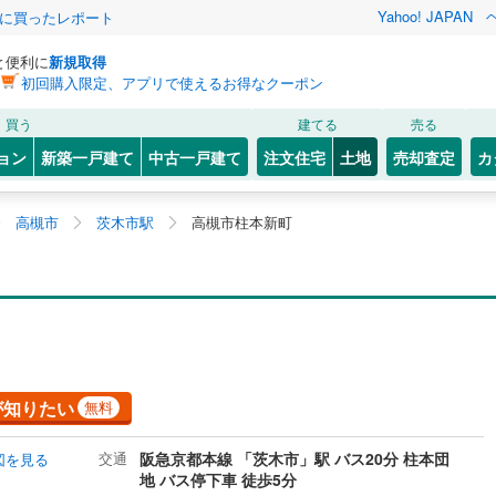
Yahoo! JAPAN
際に買ったレポート
と便利に
新規取得
初回購入限定、アプリで使えるお得なクーポン
買う
建てる
売る
ョン
新築一戸建て
中古一戸建て
注文住宅
土地
売却査定
カ
高槻市
茨木市駅
高槻市柱本新町
が知りたい
無料
交通
阪急京都本線 「茨木市」駅 バス20分 柱本団
図を見る
地 バス停下車 徒歩5分