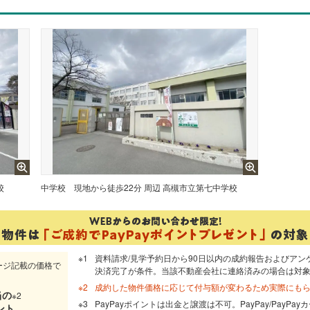
校
中学校
現地から徒歩22分 周辺 高槻市立第七中学校
資料請求/見学予約日から90日以内の成約報告およびアン
ージ記載の価格で
決済完了が条件。当該不動産会社に連絡済みの場合は対
成約した物件価格に応じて付与額が変わるため実際にも
当
の
※2
PayPayポイントは出金と譲渡は不可。PayPay/PayP
ント