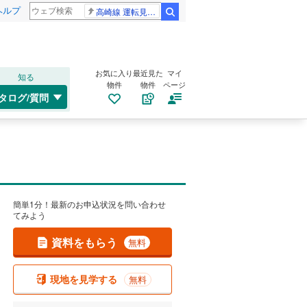
ヘルプ
高崎線 運転見合わせ
検索
お気に入り
最近見た
マイ
知る
物件
物件
ページ
タログ/質問
簡単1分！最新のお申込状況を問い合わせ
てみよう
資料をもらう
無料
現地を見学する
無料