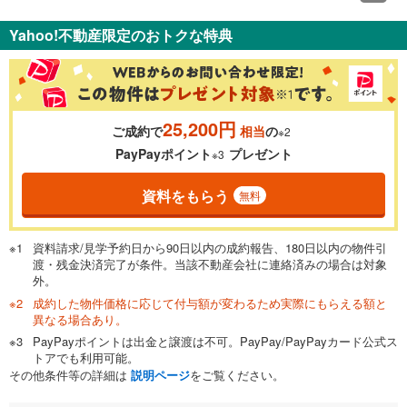
Yahoo!不動産限定のおトクな特典
25,200円
ご成約で
相当
の
※2
PayPayポイント
プレゼント
※3
資料をもらう
無料
資料請求/見学予約日から90日以内の成約報告、180日以内の物件引
渡・残金決済完了が条件。当該不動産会社に連絡済みの場合は対象
外。
成約した物件価格に応じて付与額が変わるため実際にもらえる額と
異なる場合あり。
PayPayポイントは出金と譲渡は不可。PayPay/PayPayカード公式ス
トアでも利用可能。
その他条件等の詳細は
説明ページ
をご覧ください。