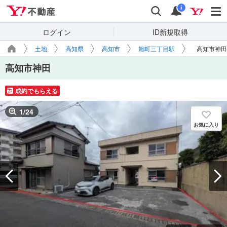
Yahoo!不動産
検索
通知
i
ログイン
ID新規取得
土地
高知県
高知市
旭町三丁目駅
高知市神田
高知市神田
成約でもらえる
1
/
24
お気に入り