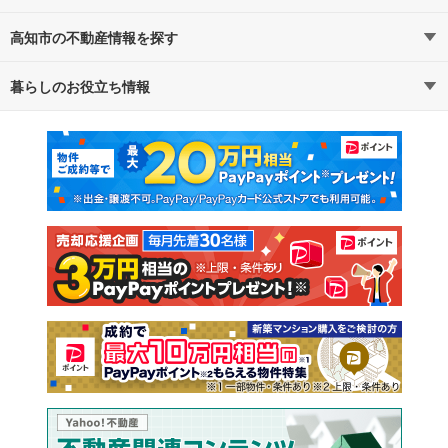
高知市の不動産情報を探す
路線・駅から探す
地域から探す
暮らしのお役立ち情報
不動産・住宅
賃貸住宅
通勤・通学時間から探す
地図から探す
マンションカタログ
教えて！住まいの先生
新築マンション
中古マンション
新築一戸建て
中古一戸建て
注文住宅
土地
売却査定