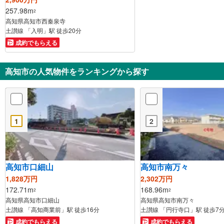
257.98m
2
高知県高知市西秦泉寺
土讃線 「入明」駅 徒歩20分
成約でもらえる
高知市の人気物件をランキングから探す
1
2
高知市口細山
高知市南万々
1,828万円
2,302万円
172.71m
168.96m
2
2
高知県高知市口細山
高知県高知市南万々
土讃線 「高知商業前」駅 徒歩16分
土讃線 「円行寺口」駅 徒歩7
成約でもらえる
成約でもらえる