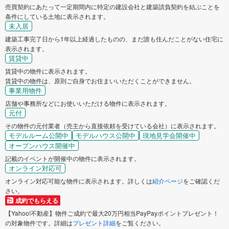
売買契約にあたって一定期間内に特定の建設会社と建築請負契約を結ぶことを
条件にしている土地に表示されます。
未入居
建築工事完了日から1年以上経過したものの、まだ誰も住んだことがない住宅に
表示されます。
賃貸中
賃貸中の物件に表示されます。
賃貸中の物件は、原則ご自身でお住まいいただくことができません。
事業用物件
店舗や事務所などにお使いいただける物件に表示されます。
元付
その物件の元付業者（売主から直接依頼を受けている会社）に表示されます。
モデルルーム公開中
モデルハウス公開中
現地見学会開催中
オープンハウス開催中
記載のイベントが開催中の物件に表示されます。
オンライン対応可
オンライン対応可能な物件に表示されます。詳しくは
紹介ページ
をご確認くだ
さい。
成約でもらえる
【Yahoo!不動産】物件ご成約で最大20万円相当PayPayポイントプレゼント！
の対象物件です。詳細は
プレゼント詳細
をご覧ください。