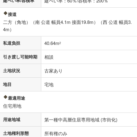
建ぺい率/容積率
建ぺい率：60％/容積率：200％
接道
二方（角地）（南 公道 幅員4.1m 接面19.8m）（西 公道 幅員3.
4m）
私道負担
40.64m
2
引き渡し可能時期
相談
土地状況
古家あり
地目
宅地
最適用途
住宅用地
用途地域
第一種中高層住居専用地域 (市街化)
土地権利形態
所有権のみ