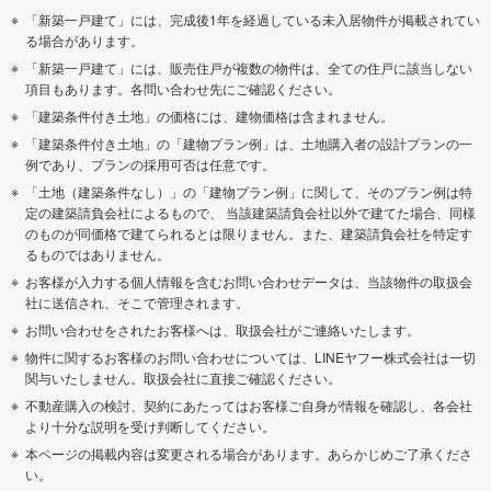
「新築一戸建て」には、完成後1年を経過している未入居物件が掲載されてい
る場合があります。
「新築一戸建て」には、販売住戸が複数の物件は、全ての住戸に該当しない
項目もあります。各問い合わせ先にご確認ください。
「建築条件付き土地」の価格には、建物価格は含まれません。
「建築条件付き土地」の「建物プラン例」は、土地購入者の設計プランの一
例であり、プランの採用可否は任意です。
「土地（建築条件なし）」の「建物プラン例」に関して、そのプラン例は特
定の建築請負会社によるもので、 当該建築請負会社以外で建てた場合、同様
のものが同価格で建てられるとは限りません。また、建築請負会社を特定す
るものではありません。
お客様が入力する個人情報を含むお問い合わせデータは、当該物件の取扱会
社に送信され、そこで管理されます。
お問い合わせをされたお客様へは、取扱会社がご連絡いたします。
物件に関するお客様のお問い合わせについては、LINEヤフー株式会社は一切
関与いたしません。取扱会社に直接ご確認ください。
不動産購入の検討、契約にあたってはお客様ご自身が情報を確認し、各会社
より十分な説明を受け判断してください。
本ページの掲載内容は変更される場合があります。あらかじめご了承くださ
い。