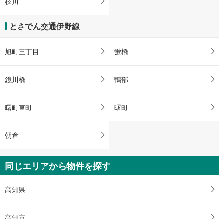
枝川
とさでん交通伊野線
旭町三丁目
蛍橋
鏡川橋
鴨部
曙町東町
曙町
朝倉
同じエリアから物件を探す
高知県
高知市