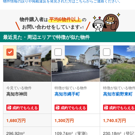
物件情報の誤りや掲載違反を発見された方はこちらからご連絡ください。
物件購入者
平均6物件以上
は
の
お問い合わせをしています
※1
最近見た・周辺エリアで特徴が似た物件
今見ている物件
特徴が似ている物
特徴が似ている物件
高知市神田
高知市薊野東町
高知市縄手町
成約でもらえる
成約でもらえる
成約でもらえる
1,680万円
1,300万円
1,740.5万円
296.92m²
109.74m²（実測）
230.18m²（登