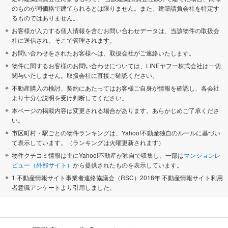
のものが同価格で建てられるとは限りません。また、建築請負会社を特定す
るものではありません。
お客様が入力する個人情報を含むお問い合わせデータは、当該物件の取扱会
社に送信され、そこで管理されます。
お問い合わせをされたお客様へは、取扱会社がご連絡いたします。
物件に関するお客様のお問い合わせについては、LINEヤフー株式会社は一切
関与いたしません。取扱会社に直接ご確認ください。
不動産購入の検討、契約にあたってはお客様ご自身が情報を確認し、各会社
より十分な説明を受け判断してください。
本ページの掲載内容は変更される場合があります。あらかじめご了承くださ
い。
市区町村・駅ごとの物件ランキングは、Yahoo!不動産独自のルールに基づい
て表示しています。（ランキングは火曜更新されます）
物件クチコミ情報は主にYahoo!不動産が独自で収集し、一部は
マンションレ
ビュー（外部サイト）
から提供されたものを表示しています。
1 不動産情報サイト事業者連絡協議会（RSC）2018年 不動産情報サイト利用
者意識アンケートより引用しました。