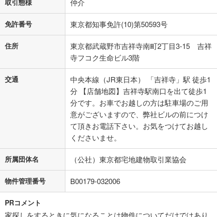
取引態様
仲介
免許番号
東京都知事免許(10)第50593号
住所
東京都武蔵野市吉祥寺南町2丁目3-15 吉祥
寺フコク生命ビル3階
交通
中央本線（JR東日本） 「吉祥寺」駅 徒歩1
分 【店舗地図】吉祥寺駅南口を出て徒歩1
分です。お車でお越しの方は駐車場のご用
意がございますので、弊社ビルの前につけ
て頂きお電話下さい。お気をつけてお越し
くださいませ。
所属団体名
（公社）東京都宅地建物取引業協会
物件管理番号
B00179-032006
PRコメント
家探しをするときに気になることは物件についてだけではあり