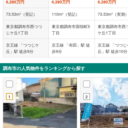
6,280万円
6,280万円
6,280万円
73.53m²（登記）
110m²（登記）
73.53m²（実測
東京都調布市西つつ
東京都調布市国領町5
東京都調布市西
じケ丘1丁目
丁目
ケ丘1丁目
京王線 「つつじケ
京王線 「布田」駅 徒
京王線 「つつじ
丘」駅 徒歩9分
歩9分
丘」駅 徒歩10分
調布市の人気物件をランキングから探す
1
2