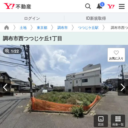
Yahoo!不動産
検索
通知
i
ログイン
ID新規取得
土地
東京都
調布市
つつじケ丘駅
調布市西つ
調布市西つつじケ丘1丁目
1
/
22
お気に入り
図面
画像一覧