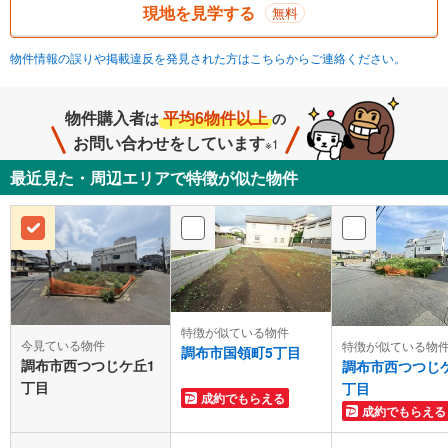
現地を見学する
無料
物件情報の誤りや掲載違反を発見された方はこちらからご連絡ください。
物件購入者
平均6物件以上
は
の
お問い合わせをしています
※1
最近見た・周辺エリアで特徴が似た物件
特徴が似ている物件
今見ている物件
特徴が似ている物
調布市国領町5丁目
調布市西つつじケ丘1
調布市西つつじ
丁目
丁目
成約でもらえる
成約でもらえる