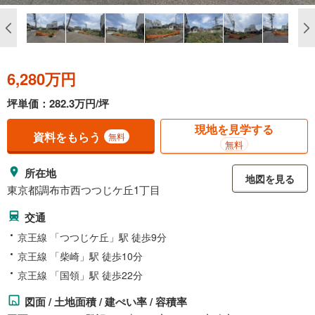
6,280万円
坪単価：282.3万円/坪
現地を見学する
資料をもらう
無料
無料
所在地
地図を見る
東京都調布市西つつじケ丘1丁目
交通
京王線 「つつじケ丘」駅 徒歩9分
京王線 「柴崎」駅 徒歩10分
京王線 「国領」駅 徒歩22分
図面 / 土地面積 / 建ぺい率 / 容積率