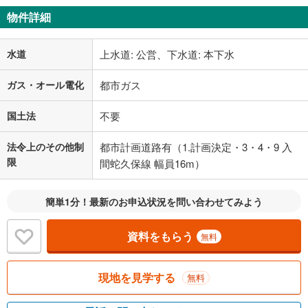
物件詳細
水道
上水道: 公営、下水道: 本下水
ガス・オール電化
都市ガス
国土法
不要
法令上のその他制
都市計画道路有（1.計画決定・3・4・9 入
限
間蛇久保線 幅員16m）
簡単1分！最新のお申込状況を問い合わせてみよう
資料をもらう
無料
現地を見学する
無料