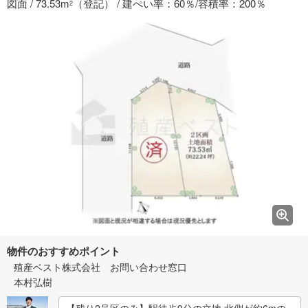
図面 / 73.53m
（登記） / 建ぺい率：60％/容積率：200％
2
物件のおすすめポイント
殖産ベスト株式会社 お問い合わせ窓口
本村弘樹
【残り2号区のみ】駅徒歩9分の立地 北側が約6mの