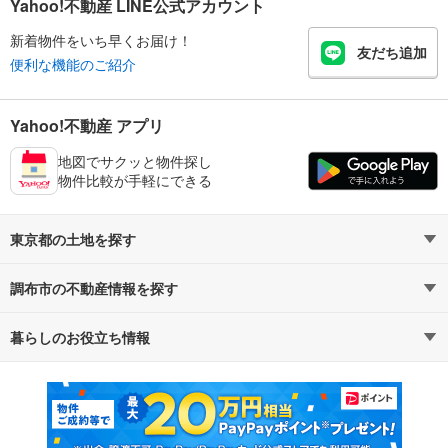
Yahoo!不動産 LINE公式アカウント
新着物件をいち早くお届け！
友だち追加
便利な機能のご紹介
Yahoo!不動産 アプリ
地図でサクッと物件探し
物件比較が手軽にできる
東京都の土地を探す
調布市の不動産情報を探す
路線・駅から探す
地域から探す
暮らしのお役立ち情報
不動産・住宅
賃貸住宅
通勤・通学時間から探す
地図から探す
マンションカタログ
教えて！住まいの先生
新築マンション
中古マンション
新築一戸建て
中古一戸建て