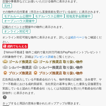
店舗や事務所などにお使いいただける物件に表示されます。
元付
その物件の元付業者（売主から直接依頼を受けている会社）に表示されます。
モデルルーム公開中
モデルハウス公開中
現地見学会開催中
オープンハウス開催中
記載のイベントが開催中の物件に表示されます。
オンライン対応可
オンライン対応可能な物件に表示されます。詳しくは
紹介ページ
をご確認くだ
さい。
成約でもらえる
【Yahoo!不動産】物件ご成約で最大20万円相当PayPayポイントプレゼント！
の対象物件です。詳細は
プレゼント詳細
をご覧ください。
ゴールド推奨店
ゴールド推奨店 取り扱い物件
シルバー推奨店
シルバー推奨店 取り扱い物件
ブロンズ推奨店
ブロンズ推奨店 取り扱い物件
広告商品を購入している不動産会社のうち、物件情報の正確性、法令遵守、ヤ
フー不動産における成約実績等、当社所定の基準を満たした優良な店舗運営を
実践していると認めた不動産会社（もしくは当該認定を受けた不動産会社の取
扱物件）に表示されます。
タップすると用語の意味が書かれたポップアップが開きます。