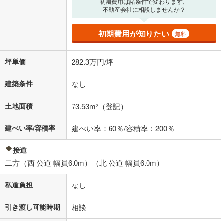
初期費用は諸条件で変わります。
不動産会社に相談しませんか？
初期費用が知りたい
無料
坪単価
282.3万円/坪
建築条件
なし
土地面積
73.53m
（登記）
2
建ぺい率/容積率
建ぺい率：60％/容積率：200％
接道
二方（西 公道 幅員6.0m）（北 公道 幅員6.0m）
私道負担
なし
引き渡し可能時期
相談