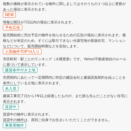
複数の価格が表示されている物件に関しましてはそのうちの１つ以上に更新が
あった場合に表示されます。
NEW
情報公開日が7日以内の場合に表示されます。
予告広告
販売開始前に売出予定の物件を知らせるための広告の場合に表示されます。価
格などが未定のため、すぐには取引できない分譲宅地や新築住宅、マンション
などについて、販売開始時期などを告知します。
人気物件TOP10入り
市区町村・駅ごとのランキング（火曜更新）です。Yahoo!不動産独自のルール
に基づいて表示しています。
建築条件付き土地
売買契約にあたって一定期間内に特定の建設会社と建築請負契約を結ぶことを
条件にしている土地に表示されます。
未入居
建築工事完了日から1年以上経過したものの、まだ誰も住んだことがない住宅に
表示されます。
賃貸中
賃貸中の物件に表示されます。
賃貸中の物件は、原則ご自身でお住まいいただくことができません。
事業用物件