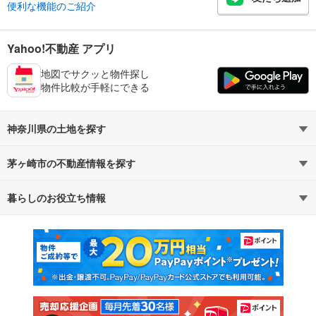
便利な機能のご紹介
Yahoo!不動産 アプリ
地図でサクッと物件探し
物件比較が手軽にできる
神奈川県の土地を探す
茅ヶ崎市の不動産情報を探す
路線・駅から探す
地域から探す
暮らしのお役立ち情報
不動産・住宅
賃貸住宅
通勤・通学時間から探す
地図から探す
マンションカタログ
教えて！住まいの先生
新築マンション
中古マンション
新築一戸建て
中古一戸建て
注文住宅
土地