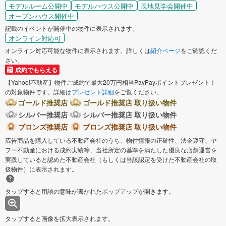
モデルルーム公開中
モデルハウス公開中
現地見学会開催中
オープンハウス開催中
記載のイベントが開催中の物件に表示されます。
オンライン対応可
オンライン対応可能な物件に表示されます。詳しくは
紹介ページ
をご確認くだ
さい。
成約でもらえる
【Yahoo!不動産】物件ご成約で最大20万円相当PayPayポイントプレゼント！
の対象物件です。詳細は
プレゼント詳細
をご覧ください。
ゴールド推奨店
ゴールド推奨店 取り扱い物件
シルバー推奨店
シルバー推奨店 取り扱い物件
ブロンズ推奨店
ブロンズ推奨店 取り扱い物件
広告商品を購入している不動産会社のうち、物件情報の正確性、法令遵守、ヤ
フー不動産における成約実績等、当社所定の基準を満たした優良な店舗運営を
実践していると認めた不動産会社（もしくは当該認定を受けた不動産会社の取
扱物件）に表示されます。
タップすると用語の意味が書かれたポップアップが開きます。
タップすると画像を拡大表示されます。