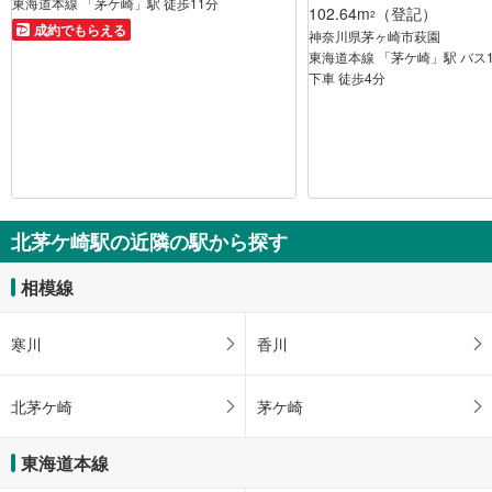
東海道本線 「茅ケ崎」駅 徒歩11分
102.64m
（登記）
2
成約でもらえる
神奈川県茅ヶ崎市萩園
東海道本線 「茅ケ崎」駅 バス1
下車 徒歩4分
北茅ケ崎駅の近隣の駅から探す
相模線
寒川
香川
北茅ケ崎
茅ケ崎
東海道本線