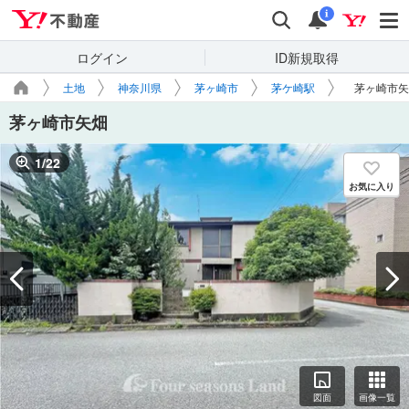
Yahoo!不動産
検索
通知
i
ログイン
ID新規取得
土地
神奈川県
茅ヶ崎市
茅ケ崎駅
茅ヶ崎市矢
茅ヶ崎市矢畑
1
/
22
お気に入り
図面
画像一覧