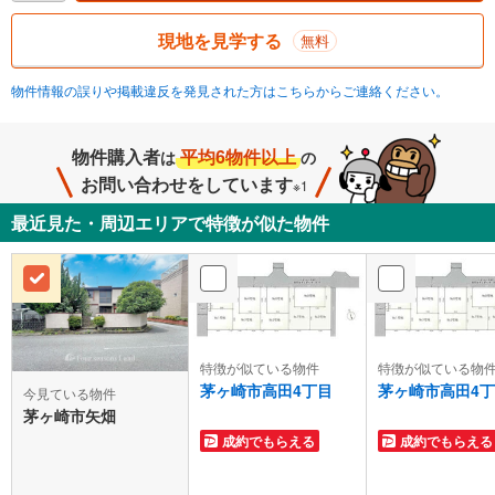
現地を見学する
無料
物件情報の誤りや掲載違反を発見された方はこちらからご連絡ください。
物件購入者
平均6物件以上
は
の
お問い合わせをしています
※1
最近見た・周辺エリアで特徴が似た物件
特徴が似ている物件
特徴が似ている物
茅ヶ崎市高田4丁目
茅ヶ崎市高田4
今見ている物件
茅ヶ崎市矢畑
成約でもらえる
成約でもらえる