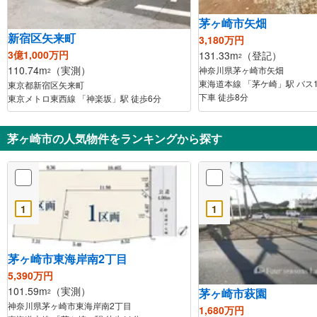
茅ヶ崎市矢畑
新宿区矢来町
3,180万円
3億1,000万円
131.33m
（登記）
2
110.74m
（実測）
神奈川県茅ヶ崎市矢畑
2
東海道本線 「茅ケ崎」駅 バス1
東京都新宿区矢来町
下車 徒歩8分
東京メトロ東西線 「神楽坂」駅 徒歩6分
茅ヶ崎市の人気物件をランキングから探す
1
1
茅ヶ崎市東海岸南2丁目
5,390万円
101.59m
（実測）
茅ヶ崎市萩園
2
神奈川県茅ヶ崎市東海岸南2丁目
1,680万円