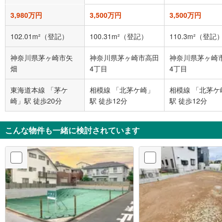
3,980万円
3,500万円
3,500万円
102.01m²（登記）
100.31m²（登記）
110.3m²（登記
神奈川県茅ヶ崎市矢
神奈川県茅ヶ崎市高田
神奈川県茅ヶ崎
畑
4丁目
4丁目
東海道本線 「茅ケ
相模線 「北茅ケ崎」
相模線 「北茅ケ
崎」駅 徒歩20分
駅 徒歩12分
駅 徒歩12分
こんな物件も一緒に検討されています