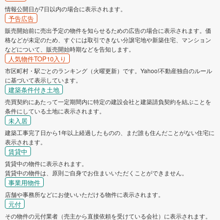
情報公開日が7日以内の場合に表示されます。
予告広告
販売開始前に売出予定の物件を知らせるための広告の場合に表示されます。価
格などが未定のため、すぐには取引できない分譲宅地や新築住宅、マンション
などについて、販売開始時期などを告知します。
人気物件TOP10入り
市区町村・駅ごとのランキング（火曜更新）です。Yahoo!不動産独自のルール
に基づいて表示しています。
建築条件付き土地
売買契約にあたって一定期間内に特定の建設会社と建築請負契約を結ぶことを
条件にしている土地に表示されます。
未入居
建築工事完了日から1年以上経過したものの、まだ誰も住んだことがない住宅に
表示されます。
賃貸中
賃貸中の物件に表示されます。
賃貸中の物件は、原則ご自身でお住まいいただくことができません。
事業用物件
店舗や事務所などにお使いいただける物件に表示されます。
元付
その物件の元付業者（売主から直接依頼を受けている会社）に表示されます。