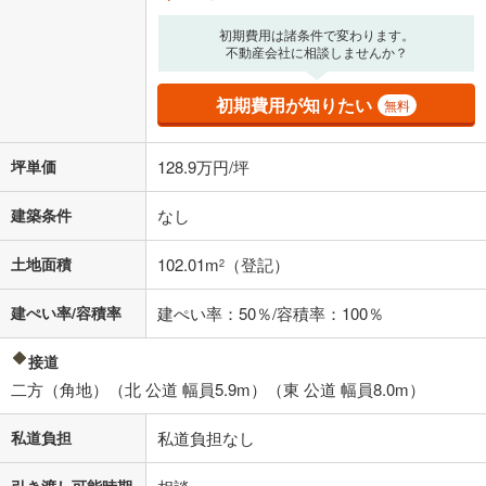
初期費用は諸条件で変わります。
不動産会社に相談しませんか？
初期費用が知りたい
無料
坪単価
128.9万円/坪
建築条件
なし
土地面積
102.01m
（登記）
2
建ぺい率/容積率
建ぺい率：50％/容積率：100％
接道
二方（角地）（北 公道 幅員5.9m）（東 公道 幅員8.0m）
私道負担
私道負担なし
引き渡し可能時期