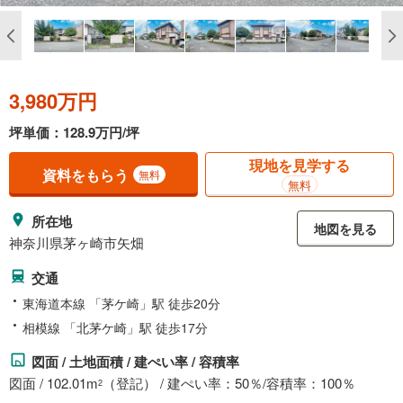
3,980万円
坪単価：128.9万円/坪
現地を見学する
資料をもらう
無料
無料
所在地
地図を見る
神奈川県茅ヶ崎市矢畑
交通
東海道本線 「茅ケ崎」駅 徒歩20分
相模線 「北茅ケ崎」駅 徒歩17分
図面 / 土地面積 / 建ぺい率 / 容積率
図面 / 102.01m
（登記） / 建ぺい率：50％/容積率：100％
2