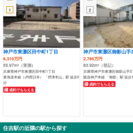
1
2
神戸市東灘区田中町1丁目
神戸市東灘区御影山手
6,310万円
2,780万円
55.97m
（実測）
83.92m
（登記）
2
2
兵庫県神戸市東灘区田中町1丁目
兵庫県神戸市東灘区御影山手3
東海道本線（JR西日本） 「摂津本山」駅 徒歩5
阪急神戸本線 「御影」駅 徒歩
分
成約でもらえる
成約でもらえる
住吉駅の近隣の駅から探す