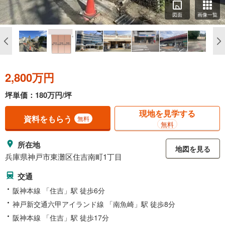
図面
画像一覧
2,800万円
坪単価：180万円/坪
現地を見学する
資料をもらう
無料
無料
所在地
地図を見る
兵庫県神戸市東灘区住吉南町1丁目
交通
阪神本線 「住吉」駅 徒歩6分
神戸新交通六甲アイランド線 「南魚崎」駅 徒歩8分
阪神本線 「住吉」駅 徒歩17分