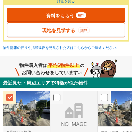
詳細を見る
資料をもらう
無料
現地を見学する
無料
物件情報の誤りや掲載違反を発見された方はこちらからご連絡ください。
物件購入者
平均6物件以上
は
の
お問い合わせをしています
※1
最近見た・周辺エリアで特徴が似た物件
今見ている物件