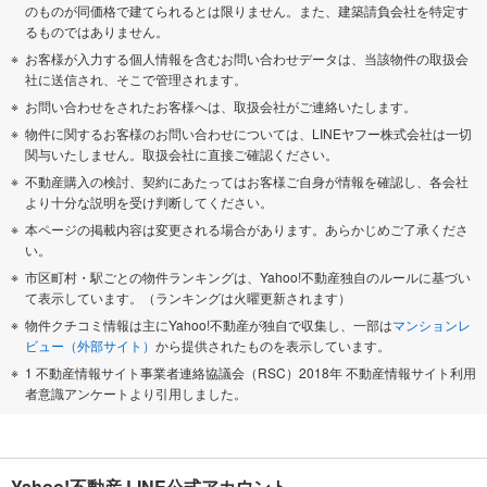
のものが同価格で建てられるとは限りません。また、建築請負会社を特定す
るものではありません。
お客様が入力する個人情報を含むお問い合わせデータは、当該物件の取扱会
社に送信され、そこで管理されます。
お問い合わせをされたお客様へは、取扱会社がご連絡いたします。
物件に関するお客様のお問い合わせについては、LINEヤフー株式会社は一切
関与いたしません。取扱会社に直接ご確認ください。
不動産購入の検討、契約にあたってはお客様ご自身が情報を確認し、各会社
より十分な説明を受け判断してください。
本ページの掲載内容は変更される場合があります。あらかじめご了承くださ
い。
市区町村・駅ごとの物件ランキングは、Yahoo!不動産独自のルールに基づい
て表示しています。（ランキングは火曜更新されます）
物件クチコミ情報は主にYahoo!不動産が独自で収集し、一部は
マンションレ
ビュー（外部サイト）
から提供されたものを表示しています。
1 不動産情報サイト事業者連絡協議会（RSC）2018年 不動産情報サイト利用
者意識アンケートより引用しました。
Yahoo!不動産 LINE公式アカウント