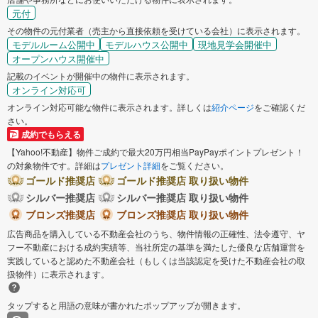
元付
その物件の元付業者（売主から直接依頼を受けている会社）に表示されます。
モデルルーム公開中
モデルハウス公開中
現地見学会開催中
オープンハウス開催中
記載のイベントが開催中の物件に表示されます。
オンライン対応可
オンライン対応可能な物件に表示されます。詳しくは
紹介ページ
をご確認くだ
さい。
成約でもらえる
【Yahoo!不動産】物件ご成約で最大20万円相当PayPayポイントプレゼント！
の対象物件です。詳細は
プレゼント詳細
をご覧ください。
ゴールド推奨店
ゴールド推奨店 取り扱い物件
シルバー推奨店
シルバー推奨店 取り扱い物件
ブロンズ推奨店
ブロンズ推奨店 取り扱い物件
広告商品を購入している不動産会社のうち、物件情報の正確性、法令遵守、ヤ
フー不動産における成約実績等、当社所定の基準を満たした優良な店舗運営を
実践していると認めた不動産会社（もしくは当該認定を受けた不動産会社の取
扱物件）に表示されます。
タップすると用語の意味が書かれたポップアップが開きます。