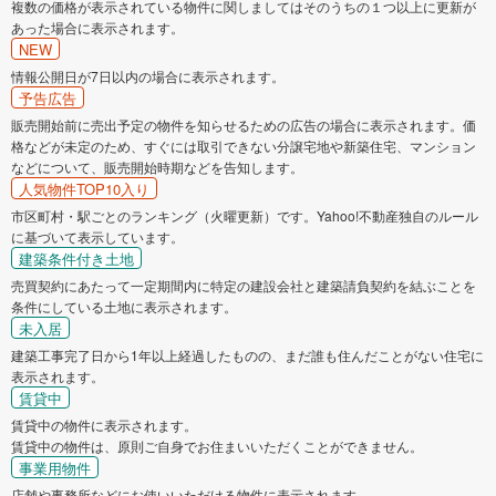
複数の価格が表示されている物件に関しましてはそのうちの１つ以上に更新が
あった場合に表示されます。
NEW
情報公開日が7日以内の場合に表示されます。
予告広告
販売開始前に売出予定の物件を知らせるための広告の場合に表示されます。価
格などが未定のため、すぐには取引できない分譲宅地や新築住宅、マンション
などについて、販売開始時期などを告知します。
人気物件TOP10入り
市区町村・駅ごとのランキング（火曜更新）です。Yahoo!不動産独自のルール
に基づいて表示しています。
建築条件付き土地
売買契約にあたって一定期間内に特定の建設会社と建築請負契約を結ぶことを
条件にしている土地に表示されます。
未入居
建築工事完了日から1年以上経過したものの、まだ誰も住んだことがない住宅に
表示されます。
賃貸中
賃貸中の物件に表示されます。
賃貸中の物件は、原則ご自身でお住まいいただくことができません。
事業用物件
店舗や事務所などにお使いいただける物件に表示されます。