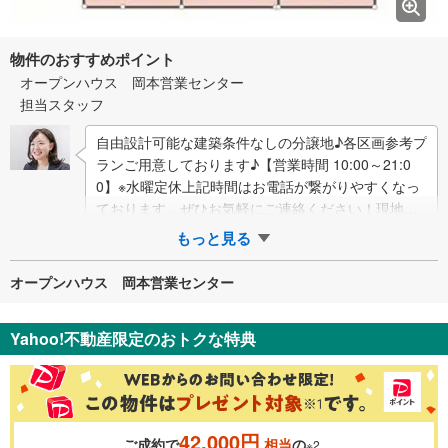
物件のおすすめポイント
オープンハウス 岡本営業センター
担当スタッフ
自由設計可能な建築条件なしの分譲地♪各区画参考プ
ランご用意しております♪【営業時間 10:00～21:0
0】※水曜定休上記時間はお電話が繋がりやすくなっ
ております。ぜひお気軽にご連絡ください！現地を
見学される場合は「室内・現地を見…
もっと見る
オープンハウス 岡本営業センター
Yahoo!不動産限定のおトクな特典
42,000円
ご成約で
相当
の
※2