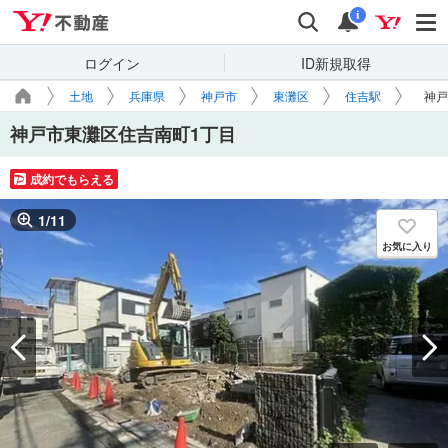
Yahoo!不動産
検索
通知
i
ログイン
ID新規取得
土地
兵庫県
神戸市
東灘区
住吉駅
神戸
神戸市東灘区住吉南町1丁目
成約でもらえる
1
/
11
お気に入り