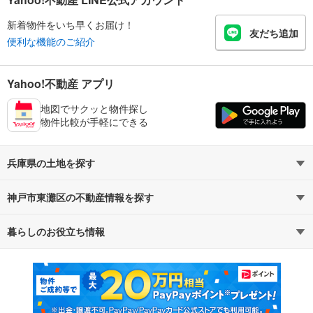
新着物件をいち早くお届け！
友だち追加
便利な機能のご紹介
Yahoo!不動産 アプリ
地図でサクッと物件探し
物件比較が手軽にできる
兵庫県の土地を探す
神戸市東灘区の不動産情報を探す
路線・駅から探す
地域から探す
暮らしのお役立ち情報
不動産・住宅
賃貸住宅
通勤・通学時間から探す
地図から探す
マンションカタログ
教えて！住まいの先生
新築マンション
中古マンション
新築一戸建て
中古一戸建て