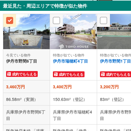
最近見た・周辺エリアで特徴が似た物件
今見ている物件
特徴が似ている物
特徴が似ている物件
伊丹市野間6丁目
伊丹市野間1丁目
伊丹市瑞穂町4丁目
成約でもらえる
成約でもらえる
成約でもらえる
3,460万円
3,400万円
3,200万円
86.58m²（実測）
150.63m²（登記）
83m²（登記）
兵庫県伊丹市野間6丁
兵庫県伊丹市瑞穂町4
兵庫県伊丹市野
目
丁目
目
阪急神戸本線 「武庫
阪急伊丹線 「伊丹」
阪急伊丹線 「稲