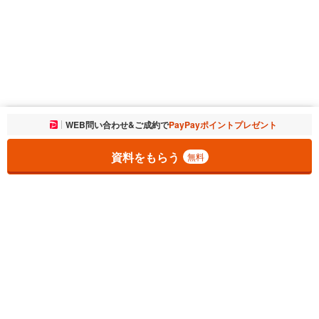
お気に入りに追加しました。
WEB問い合わせ&ご成約で
PayPayポイントプレゼント
一覧を開く
資料をもらう
無料
1
チェックした
件
をまとめて
資料をもらう
無料