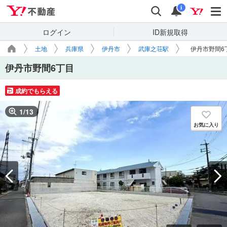
Yahoo!不動産
検索
通知
i
ログイン
ID新規取得
土地
兵庫県
伊丹市
武庫之荘駅
伊丹市野間6
伊丹市野間6丁目
成約でもらえる
1
/
13
お気に入り