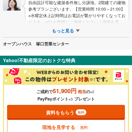
自由設計可能な建築条件無し分譲地。2階建ての建物
参考プランございます。【営業時間 10:00～21:00】
※水曜定休上記時間はお電話が繋がりやすくなってお
ります。ぜひお気軽にご連絡ください！現地を見学
される場合は「室内・現地を見学…
もっと見る
オープンハウス 塚口営業センター
Yahoo!不動産限定のおトクな特典
51,900円
ご成約で
相当
の
※2
PayPayポイント
プレゼント
※3
資料をもらう
無料
現地を見学する
無料