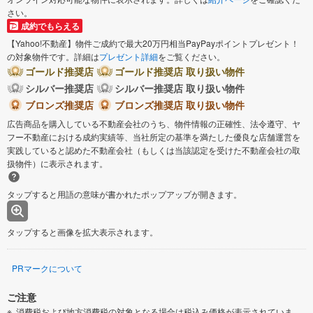
さい。
成約でもらえる
【Yahoo!不動産】物件ご成約で最大20万円相当PayPayポイントプレゼント！
の対象物件です。詳細は
プレゼント詳細
をご覧ください。
ゴールド推奨店
ゴールド推奨店 取り扱い物件
シルバー推奨店
シルバー推奨店 取り扱い物件
ブロンズ推奨店
ブロンズ推奨店 取り扱い物件
広告商品を購入している不動産会社のうち、物件情報の正確性、法令遵守、ヤ
フー不動産における成約実績等、当社所定の基準を満たした優良な店舗運営を
実践していると認めた不動産会社（もしくは当該認定を受けた不動産会社の取
扱物件）に表示されます。
タップすると用語の意味が書かれたポップアップが開きます。
タップすると画像を拡大表示されます。
PRマークについて
ご注意
消費税および地方消費税の対象となる場合は税込み価格が表示されていま