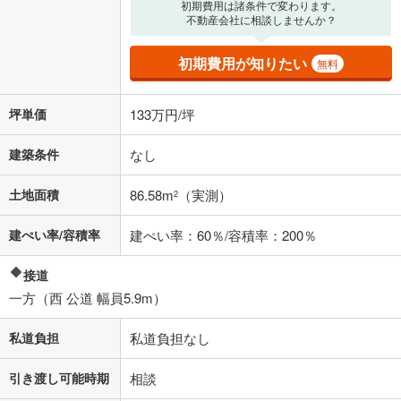
初期費用は諸条件で変わります。
不動産会社に相談しませんか？
初期費用が知りたい
無料
坪単価
133万円/坪
建築条件
なし
土地面積
86.58m
（実測）
2
建ぺい率/容積率
建ぺい率：60％/容積率：200％
接道
一方（西 公道 幅員5.9m）
私道負担
私道負担なし
引き渡し可能時期
相談