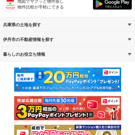
地図でサクッと物件探し
物件比較が手軽にできる
兵庫県の土地を探す
伊丹市の不動産情報を探す
路線・駅から探す
地域から探す
暮らしのお役立ち情報
不動産・住宅
賃貸住宅
通勤・通学時間から探す
地図から探す
マンションカタログ
教えて！住まいの先生
新築マンション
中古マンション
新築一戸建て
中古一戸建て
注文住宅
土地
売却査定