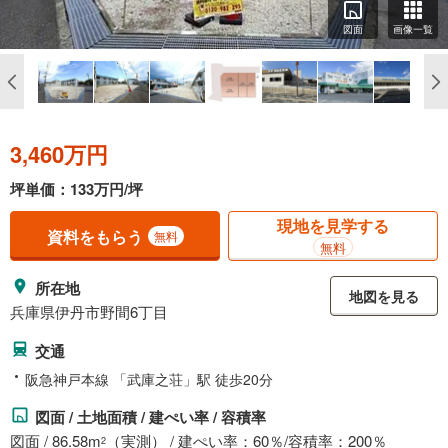
図面
画像一覧
3,460万円
坪単価：133万円/坪
現地を見学する
資料をもらう
無料
無料
所在地
地図を見る
兵庫県伊丹市野間6丁目
交通
阪急神戸本線 「武庫之荘」駅 徒歩20分
図面 / 土地面積 / 建ぺい率 / 容積率
図面 / 86.58m
（実測） / 建ぺい率：60％/容積率：200％
2