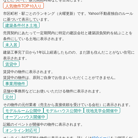
人気物件TOP10入り
市区町村・駅ごとのランキング（火曜更新）です。Yahoo!不動産独自のルール
に基づいて表示しています。
建築条件付き土地
売買契約にあたって一定期間内に特定の建設会社と建築請負契約を結ぶことを
条件にしている土地に表示されます。
未入居
建築工事完了日から1年以上経過したものの、まだ誰も住んだことがない住宅に
表示されます。
賃貸中
賃貸中の物件に表示されます。
賃貸中の物件は、原則ご自身でお住まいいただくことができません。
事業用物件
店舗や事務所などにお使いいただける物件に表示されます。
元付
その物件の元付業者（売主から直接依頼を受けている会社）に表示されます。
モデルルーム公開中
モデルハウス公開中
現地見学会開催中
オープンハウス開催中
記載のイベントが開催中の物件に表示されます。
オンライン対応可
オンライン対応可能な物件に表示されます。詳しくは
紹介ページ
をご確認くだ