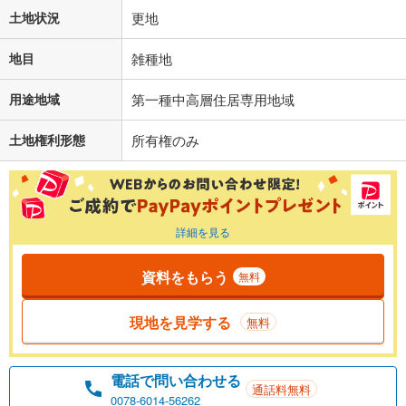
土地状況
更地
地目
雑種地
用途地域
第一種中高層住居専用地域
土地権利形態
所有権のみ
詳細を見る
資料をもらう
無料
現地を見学する
無料
電話で問い合わせる
通話料無料
0078-6014-56262