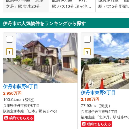
之荘」駅 徒歩20分
駅 バス10分 瑞ヶ池公
駅 バス5分 野間
園前 バス停下車 徒歩
ス停下車 徒歩2
5分
伊丹市の人気物件をランキングから探す
1
1
伊丹市荻野8丁目
伊丹市東野2丁目
2,950万円
2,180万円
100.04m
（登記）
2
77.93m
（実測）
兵庫県伊丹市荻野8丁目
2
阪急宝塚本線 「山本」駅 徒歩26分
兵庫県伊丹市東野2丁目
福知山線 「北伊丹」駅 徒歩25
成約でもらえる
成約でもらえる