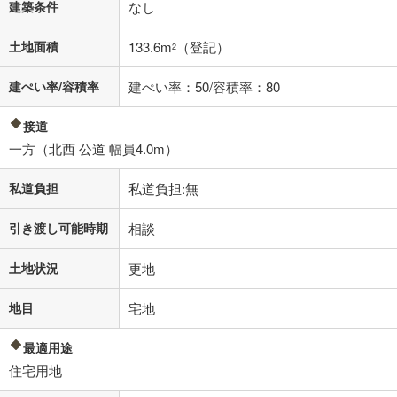
建築条件
なし
土地面積
133.6m
（登記）
2
建ぺい率/容積率
建ぺい率：50/容積率：80
接道
一方（北西 公道 幅員4.0m）
私道負担
私道負担:無
引き渡し可能時期
相談
土地状況
更地
地目
宅地
最適用途
住宅用地