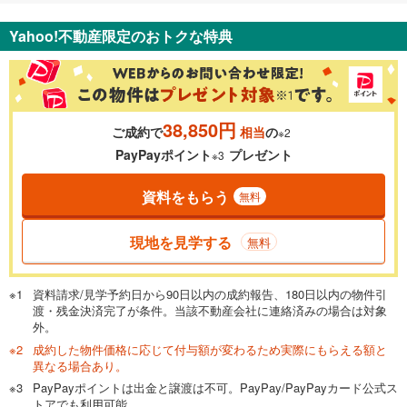
Yahoo!不動産限定のおトクな特典
38,850円
ご成約で
相当
の
※2
PayPayポイント
プレゼント
※3
資料をもらう
無料
現地を見学する
無料
資料請求/見学予約日から90日以内の成約報告、180日以内の物件引
渡・残金決済完了が条件。当該不動産会社に連絡済みの場合は対象
外。
成約した物件価格に応じて付与額が変わるため実際にもらえる額と
異なる場合あり。
PayPayポイントは出金と譲渡は不可。PayPay/PayPayカード公式ス
トアでも利用可能。