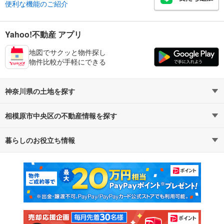
便利な機能のご紹介
Yahoo!不動産 アプリ
地図でサクッと物件探し
物件比較が手軽にできる
神奈川県の土地を探す
相模原市中央区の不動産情報を探す
路線・駅から探す
地域から探す
暮らしのお役立ち情報
不動産・住宅
賃貸住宅
通勤・通学時間から探す
地図から探す
マンションカタログ
教えて！住まいの先生
新築マンション
中古マンション
新築一戸建て
中古一戸建て
注文住宅
土地