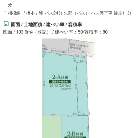
分
相模線 「橋本」駅 バス24分 矢部（バス） バス停下車 徒歩11分
図面 / 土地面積 / 建ぺい率 / 容積率
図面 / 133.6m
（登記） / 建ぺい率：50/容積率：80
2