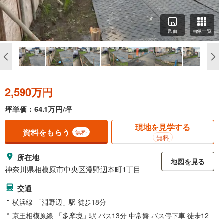
図面
画像一覧
2,590万円
坪単価：64.1万円/坪
現地を見学する
資料をもらう
無料
無料
所在地
地図を見る
神奈川県相模原市中央区淵野辺本町1丁目
交通
横浜線 「淵野辺」駅 徒歩18分
京王相模原線 「多摩境」駅 バス13分 中常盤 バス停下車 徒歩12