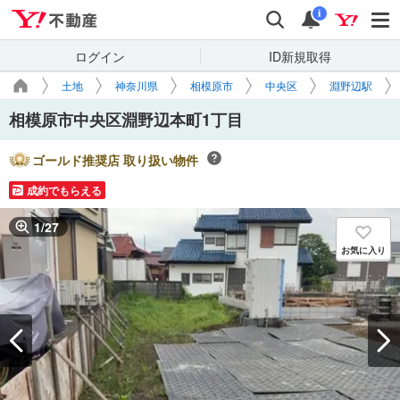
Yahoo!不動産
検索
通知
i
ログイン
ID新規取得
土地
神奈川県
相模原市
中央区
淵野辺駅
相模原市中央区淵野辺本町1丁目
ゴールド推奨店 取り扱い物件
成約でもらえる
1
/
27
お気に入り