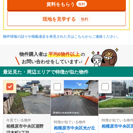
資料をもらう
無料
現地を見学する
無料
物件情報の誤りや掲載違反を発見された方はこちらからご連絡ください。
物件購入者
平均6物件以上
は
の
お問い合わせをしています
※1
最近見た・周辺エリアで特徴が似た物件
今見ている物件
特徴が似ている物
特徴が似ている物件
相模原市中央区淵野
相模原市中央区
相模原市中央区光が丘
辺本町1丁目