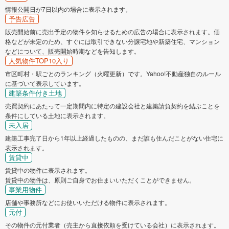
情報公開日が7日以内の場合に表示されます。
予告広告
販売開始前に売出予定の物件を知らせるための広告の場合に表示されます。価
格などが未定のため、すぐには取引できない分譲宅地や新築住宅、マンション
などについて、販売開始時期などを告知します。
人気物件TOP10入り
市区町村・駅ごとのランキング（火曜更新）です。Yahoo!不動産独自のルール
に基づいて表示しています。
建築条件付き土地
売買契約にあたって一定期間内に特定の建設会社と建築請負契約を結ぶことを
条件にしている土地に表示されます。
未入居
建築工事完了日から1年以上経過したものの、まだ誰も住んだことがない住宅に
表示されます。
賃貸中
賃貸中の物件に表示されます。
賃貸中の物件は、原則ご自身でお住まいいただくことができません。
事業用物件
店舗や事務所などにお使いいただける物件に表示されます。
元付
その物件の元付業者（売主から直接依頼を受けている会社）に表示されます。