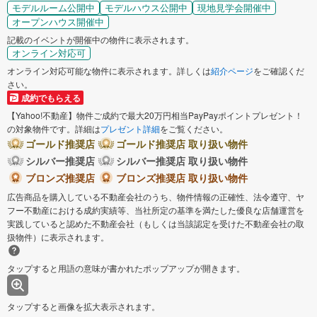
モデルルーム公開中
モデルハウス公開中
現地見学会開催中
オープンハウス開催中
記載のイベントが開催中の物件に表示されます。
オンライン対応可
オンライン対応可能な物件に表示されます。詳しくは
紹介ページ
をご確認くだ
さい。
成約でもらえる
【Yahoo!不動産】物件ご成約で最大20万円相当PayPayポイントプレゼント！
の対象物件です。詳細は
プレゼント詳細
をご覧ください。
ゴールド推奨店
ゴールド推奨店 取り扱い物件
シルバー推奨店
シルバー推奨店 取り扱い物件
ブロンズ推奨店
ブロンズ推奨店 取り扱い物件
広告商品を購入している不動産会社のうち、物件情報の正確性、法令遵守、ヤ
フー不動産における成約実績等、当社所定の基準を満たした優良な店舗運営を
実践していると認めた不動産会社（もしくは当該認定を受けた不動産会社の取
扱物件）に表示されます。
タップすると用語の意味が書かれたポップアップが開きます。
タップすると画像を拡大表示されます。