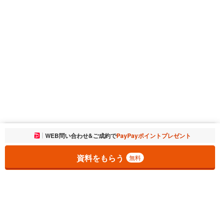
お気に入りに追加しました。
WEB問い合わせ&ご成約で
PayPayポイントプレゼント
一覧を開く
資料をもらう
無料
1
チェックした
件
をまとめて
資料をもらう
無料