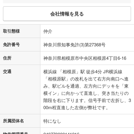
会社情報を見る
取引態様
仲介
免許番号
神奈川県知事免許(3)第27368号
住所
神奈川県相模原市中央区相模原4丁目6-16
交通
横浜線 「相模原」駅 徒歩4分 JR横浜線
「相模原駅」の改札を出て右方向南口へ進
み、駅ビルを通過、左方向にデッキを「東
横イン」に向かって直進し、突き当たりの
階段を右に下ります。信号手前で左折し、3
00m程直進した左側が弊社です。
所属団体名
特になし
物件管理番号