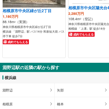
相模原市中央区陽光台
相模原市中央区緑が丘2丁目
2,280万円
1,180万円
108.4m
（登記）
2
88.18m
（実測）
2
神奈川県相模原市中央区陽光台
神奈川県相模原市中央区緑が丘2丁目
相模線 「上溝」駅 徒歩14分
横浜線 「淵野辺」駅 バス14分 和泉短大前 バス
成約でもらえる
停下車 徒歩7分
成約でもらえる
淵野辺駅の近隣の駅から探す
横浜線
淵野辺
矢部
相模原
橋本