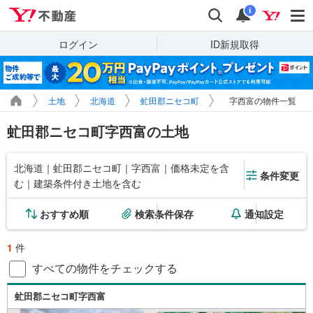
Yahoo!不動産
検索
通知
i
ログイン
ID新規取得
土地
北海道
虻田郡ニセコ町
字西富の物件一覧
虻田郡ニセコ町字西富の土地
北海道｜虻田郡ニセコ町｜字西富｜価格未定を含
条件変更
む｜建築条件付き土地を含む
おすすめ順
検索条件保存
通知設定
1
件
すべての物件をチェックする
虻田郡ニセコ町字西富