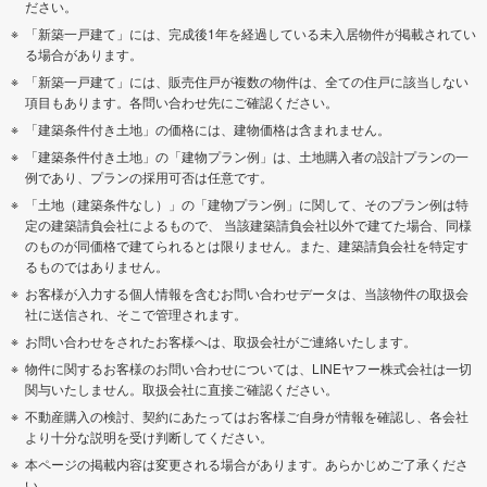
ださい。
「新築一戸建て」には、完成後1年を経過している未入居物件が掲載されてい
る場合があります。
「新築一戸建て」には、販売住戸が複数の物件は、全ての住戸に該当しない
項目もあります。各問い合わせ先にご確認ください。
「建築条件付き土地」の価格には、建物価格は含まれません。
「建築条件付き土地」の「建物プラン例」は、土地購入者の設計プランの一
例であり、プランの採用可否は任意です。
「土地（建築条件なし）」の「建物プラン例」に関して、そのプラン例は特
定の建築請負会社によるもので、 当該建築請負会社以外で建てた場合、同様
のものが同価格で建てられるとは限りません。また、建築請負会社を特定す
るものではありません。
お客様が入力する個人情報を含むお問い合わせデータは、当該物件の取扱会
社に送信され、そこで管理されます。
お問い合わせをされたお客様へは、取扱会社がご連絡いたします。
物件に関するお客様のお問い合わせについては、LINEヤフー株式会社は一切
関与いたしません。取扱会社に直接ご確認ください。
不動産購入の検討、契約にあたってはお客様ご自身が情報を確認し、各会社
より十分な説明を受け判断してください。
本ページの掲載内容は変更される場合があります。あらかじめご了承くださ
い。