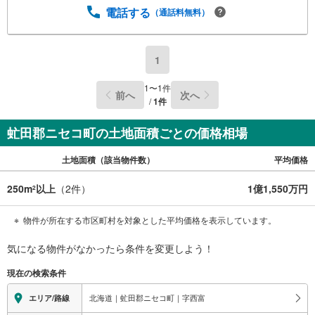
電話する
（通話料無料）
1
1
〜
1
件
前へ
次へ
/
1
件
虻田郡ニセコ町の土地面積ごとの価格相場
土地面積（該当物件数）
平均価格
250m
以上
（
2
件）
1億1,550万円
2
物件が所在する市区町村を対象とした平均価格を表示しています。
気になる物件がなかったら
条件を変更しよう！
現在の検索条件
北海道｜虻田郡ニセコ町｜字西富
エリア/路線