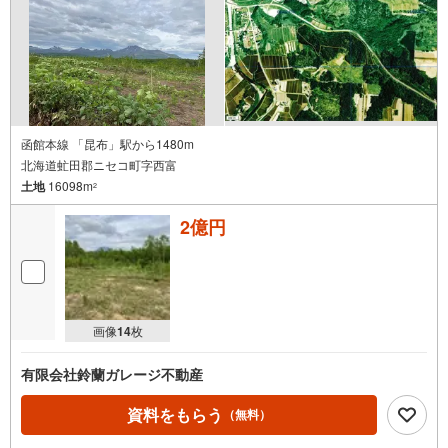
函館本線 「昆布」駅から1480m
北海道虻田郡ニセコ町字西富
土地
16098m
2
2億円
画像
14
枚
有限会社鈴蘭ガレージ不動産
資料をもらう
（無料）