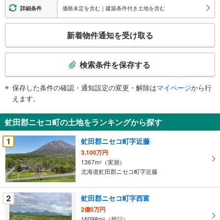
価格未定を含む｜建築条件付き土地を含む
詳細条件
こ
新着物件通知を受け取る
の
検
索
検索条件を保存する
条
件
保存した条件の確認・通知設定の変更・解除は
マイページ
から行
で
えます。
通
知
虻田郡ニセコ町の土地をランキングから探す
を
受
1
虻田郡ニセコ町字近藤
け
3,100万円
取
1367m
（実測）
2
る
北海道虻田郡ニセコ町字近藤
・
条
2
虻田郡ニセコ町字西富
件
2億0万円
を
16098m
（登記）
2