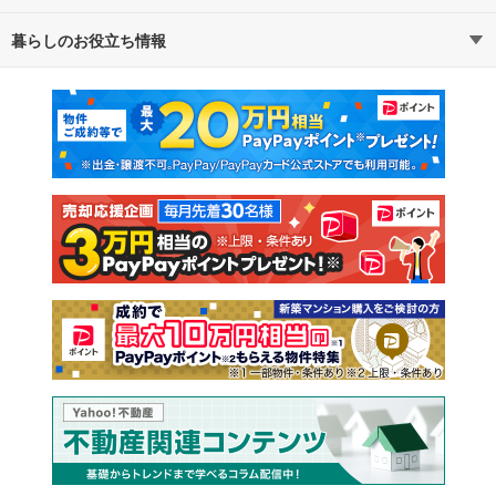
暮らしのお役立ち情報
不動産・住宅
賃貸住宅
通勤・通学時間から探す
地図から探す
マンションカタログ
教えて！住まいの先生
新築マンション
中古マンション
新築一戸建て
中古一戸建て
注文住宅
土地
売却査定