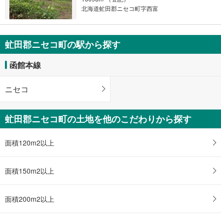
マ
北海道虻田郡ニセコ町字西富
イ
ペ
ー
虻田郡ニセコ町の駅から探す
ジ
に
函館本線
保
存
ニセコ
す
る
虻田郡ニセコ町の土地を他のこだわりから探す
面積120m2以上
面積150m2以上
面積200m2以上