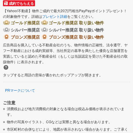
成約でもらえる
【Yahoo!不動産】物件ご成約で最大20万円相当PayPayポイントプレゼント！
の対象物件です。詳細は
プレゼント詳細
をご覧ください。
ゴールド推奨店
ゴールド推奨店 取り扱い物件
シルバー推奨店
シルバー推奨店 取り扱い物件
ブロンズ推奨店
ブロンズ推奨店 取り扱い物件
広告商品を購入している不動産会社のうち、物件情報の正確性、法令遵守、ヤ
フー不動産における成約実績等、当社所定の基準を満たした優良な店舗運営を
実践していると認めた不動産会社（もしくは当該認定を受けた不動産会社の取
扱物件）に表示されます。
タップすると用語の意味が書かれたポップアップが開きます。
PRマークについて
ご注意
消費税および地方消費税の対象となる場合は税込み価格が表示されていま
す。
物件の写真やイラスト、CGなどは実際と異なる場合があります。
市区町村の合併などにより、地図が表示されない場合があります。ご了承く