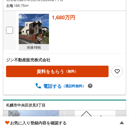
土地
166.75m
2
1,680万円
画像
10
枚
ジン不動産販売株式会社
資料をもらう
（無料）
電話する
（通話料無料）
札幌市中央区伏見3丁目
お気に入り登録内容を確認する