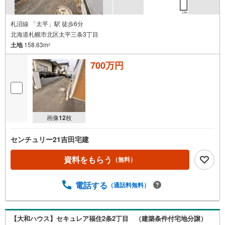
札沼線 「太平」駅 徒歩6分
北海道札幌市北区太平三条3丁目
土地
158.63m
2
700万円
画像
12
枚
センチュリー21吉田宅建
資料をもらう
（無料）
電話する
（通話料無料）
【大和ハウス】セキュレア福住2条2丁目 （建築条件付宅地分譲）