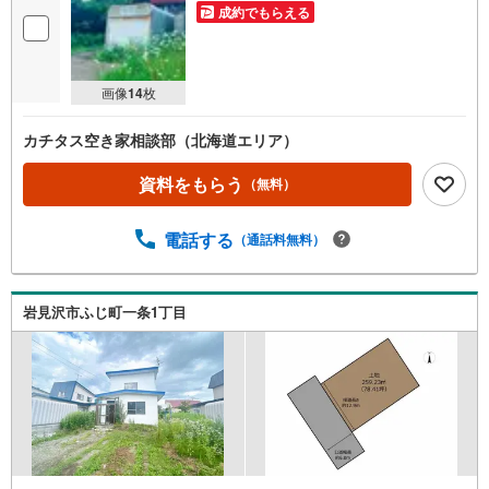
成約でもらえる
画像
14
枚
カチタス空き家相談部（北海道エリア）
資料をもらう
（無料）
電話する
（通話料無料）
岩見沢市ふじ町一条1丁目