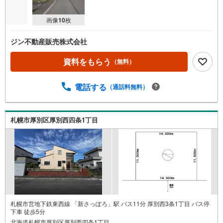
画像
10
枚
ジン不動産販売株式会社
資料をもらう
（無料）
電話する
（通話料無料）
札幌市厚別区厚別西四条1丁目
札幌市営地下鉄東西線 「新さっぽろ」駅 バス11分 厚別西3条1丁目 バス停
下車 徒歩5分
北海道札幌市厚別区厚別西四条1丁目