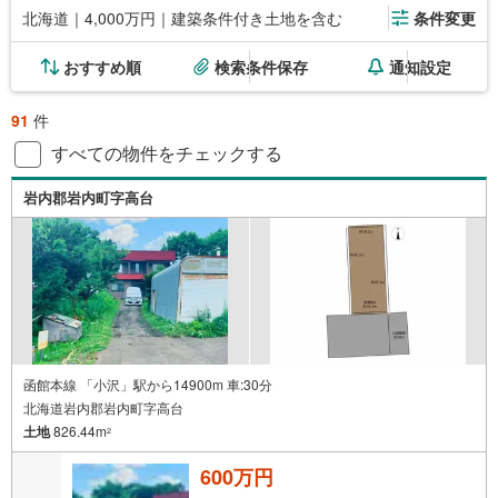
北海道｜4,000万円｜建築条件付き土地を含む
条件変更
おすすめ順
検索条件保存
通知設定
91
件
すべての物件をチェックする
岩内郡岩内町字高台
函館本線 「小沢」駅から14900m 車:30分
北海道岩内郡岩内町字高台
土地
826.44m
2
600万円