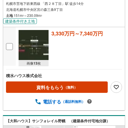
札幌市営地下鉄東西線 「西２８丁目」駅 徒歩14分
北海道札幌市中央区宮の森三条9丁目
土地
151m
～230.09m
2
2
建築条件付き土地
3,330万円～7,340万円
画像
13
枚
積水ハウス株式会社
資料をもらう
（無料）
電話する
（通話料無料）
【大和ハウス】サンフォレイル野幌 （建築条件付宅地分譲）