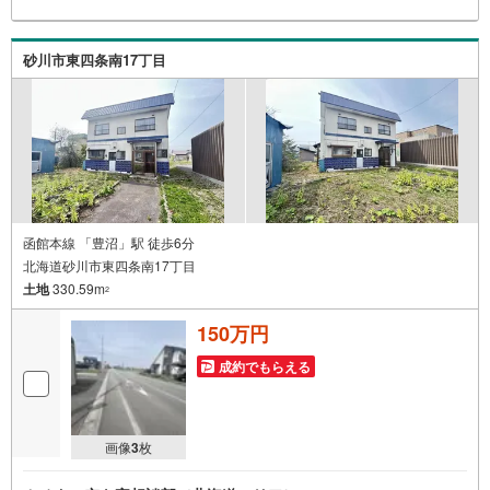
砂川市東四条南17丁目
函館本線 「豊沼」駅 徒歩6分
北海道砂川市東四条南17丁目
土地
330.59m
2
150万円
成約でもらえる
画像
3
枚