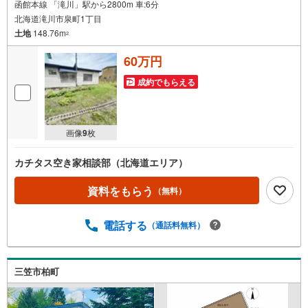
函館本線 「滝川」駅から2800m 車:6分
北海道滝川市泉町1丁目
土地
148.76m
2
60万円
成約でもらえる
画像
9
枚
カチタス空き家相談部（北海道エリア）
資料をもらう
（無料）
電話する
（通話料無料）
三笠市柏町