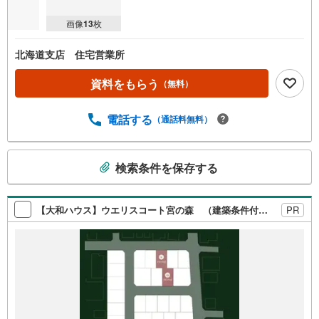
画像
13
枚
北海道支店 住宅営業所
資料をもらう
（無料）
電話する
（通話料無料）
こ
検索条件を保存する
の
検
索
【大和ハウス】ウエリスコート宮の森 （建築条件付宅地分譲）
PR
条
件
で
通
知
を
受