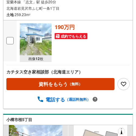
室蘭本線 「志文」駅 徒歩20分
北海道岩見沢市ふじ町一条1丁目
土地
259.23m
2
190万円
成約でもらえる
画像
12
枚
カチタス空き家相談部（北海道エリア）
資料をもらう
（無料）
電話する
（通話料無料）
小樽市桜5丁目