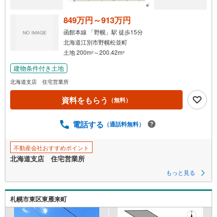
849万円～913万円
函館本線 「野幌」駅 徒歩15分
北海道江別市野幌松並町
土地 200m
～200.42m
2
2
建物条件付き土地
北海道支店 住宅営業所
資料をもらう
（無料）
電話する
（通話料無料）
不動産会社おすすめポイント
北海道支店 住宅営業所
もっと見る
札幌市東区東雁来町