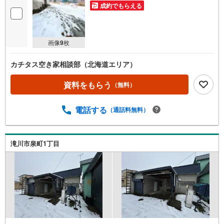
成約でもらえる
画像
9
枚
カチタス空き家相談部（北海道エリア）
資料をもらう
（無料）
電話する
（通話料無料）
滝川市泉町1丁目