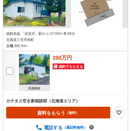
函館本線 「岩見沢」駅から12100m 車:25分
北海道三笠市柏町
土地
365.5m
2
250万円
成約でもらえる
画像
8
枚
カチタス空き家相談部（北海道エリア）
資料をもらう
（無料）
電話する
（通話料無料）