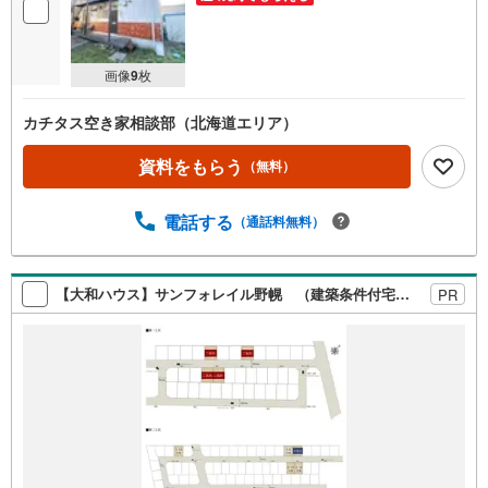
画像
9
枚
カチタス空き家相談部（北海道エリア）
資料をもらう
（無料）
電話する
（通話料無料）
【大和ハウス】サンフォレイル野幌 （建築条件付宅地分譲）
PR