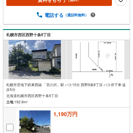
電話する
（通話料無料）
札幌市西区西野十条9丁目
札幌市営地下鉄東西線 「宮の沢」駅 バス15分 西野9条8丁目 バス停下車 徒
歩5分
北海道札幌市西区西野十条9丁目
土地
192.9m
2
1,190万円