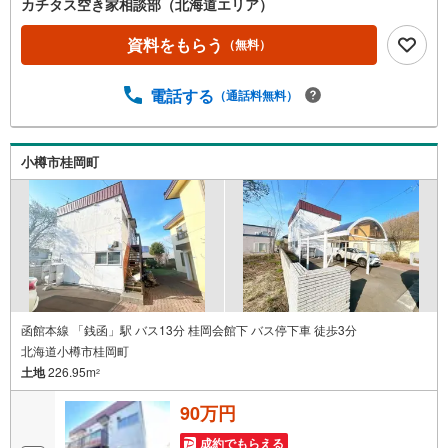
カチタス空き家相談部（北海道エリア）
資料をもらう
（無料）
電話する
（通話料無料）
小樽市桂岡町
函館本線 「銭函」駅 バス13分 桂岡会館下 バス停下車 徒歩3分
北海道小樽市桂岡町
土地
226.95m
2
90万円
成約でもらえる