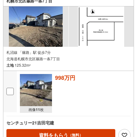
札幌市北区篠路一条7丁目
札沼線 「篠路」駅 徒歩7分
北海道札幌市北区篠路一条7丁目
土地
125.32m
2
998万円
画像
11
枚
センチュリー21吉田宅建
資料をもらう
（無料）