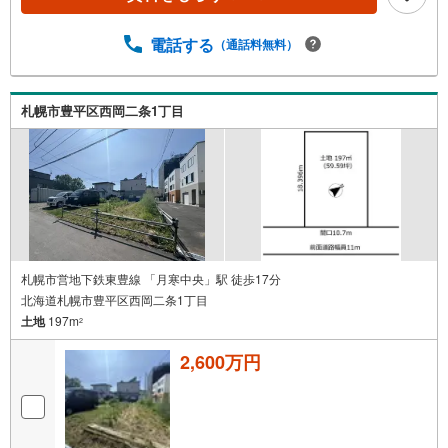
電話する
（通話料無料）
札幌市豊平区西岡二条1丁目
札幌市営地下鉄東豊線 「月寒中央」駅 徒歩17分
北海道札幌市豊平区西岡二条1丁目
土地
197m
2
2,600万円