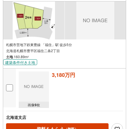
札幌市営地下鉄東豊線 「福住」駅 徒歩5分
北海道札幌市豊平区福住二条2丁目
土地
160.89m
2
建築条件付き土地
3,180万円
画像
9
枚
北海道支店
資料をもらう
（無料）