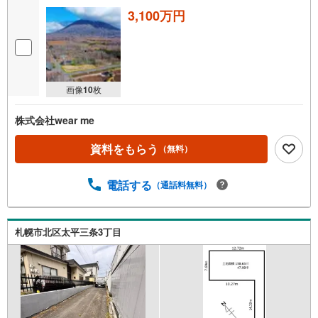
3,100万円
画像
10
枚
株式会社wear me
資料をもらう
（無料）
電話する
（通話料無料）
札幌市北区太平三条3丁目