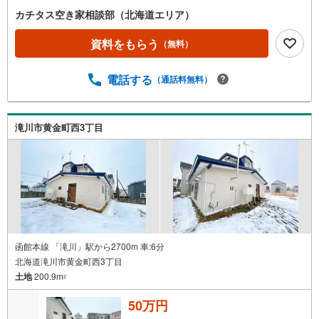
カチタス空き家相談部（北海道エリア）
資料をもらう
（無料）
電話する
（通話料無料）
滝川市黄金町西3丁目
函館本線 「滝川」駅から2700m 車:6分
北海道滝川市黄金町西3丁目
土地
200.9m
2
50万円