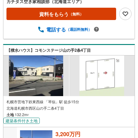
カチタス空き家相談部（北海道エリア）
資料をもらう
（無料）
電話する
（通話料無料）
【積水ハウス】コモンステージ山の手2条4丁目
札幌市営地下鉄東西線 「琴似」駅 徒歩15分
北海道札幌市西区山の手二条4丁目
土地
132.2m
2
建築条件付き土地
3,200万円