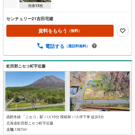
画像
13
枚
センチュリー21吉田宅建
資料をもらう
（無料）
電話する
（通話料無料）
虻田郡ニセコ町字近藤
函館本線 「ニセコ」駅 バス10分 模範林 バス停下車 徒歩3分
北海道虻田郡ニセコ町字近藤
土地
1367m
2