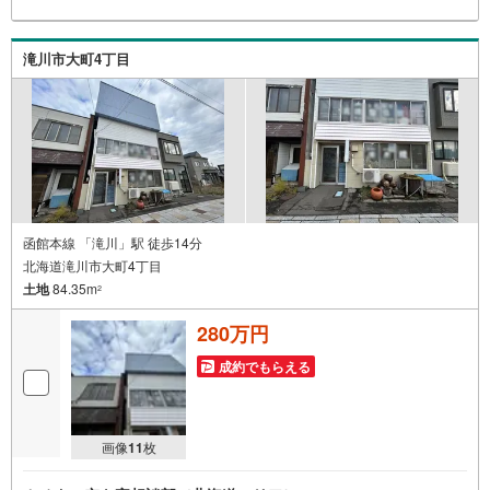
滝川市大町4丁目
函館本線 「滝川」駅 徒歩14分
北海道滝川市大町4丁目
土地
84.35m
2
280万円
成約でもらえる
画像
11
枚