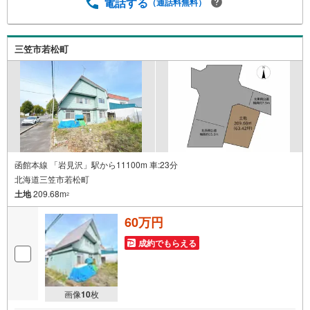
電話する
（通話料無料）
三笠市若松町
函館本線 「岩見沢」駅から11100m 車:23分
北海道三笠市若松町
土地
209.68m
2
60万円
成約でもらえる
画像
10
枚