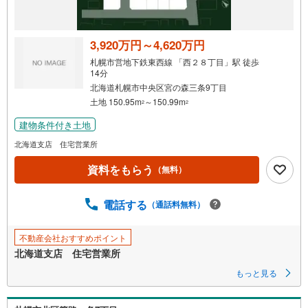
け
取
る
3,920万円～4,620万円
・
札幌市営地下鉄東西線 「西２８丁目」駅 徒歩
条
14分
件
北海道札幌市中央区宮の森三条9丁目
を
土地 150.95m
～150.99m
2
2
マ
建物条件付き土地
イ
北海道支店 住宅営業所
ペ
ー
資料をもらう
（無料）
ジ
に
電話する
（通話料無料）
保
存
す
不動産会社おすすめポイント
る
北海道支店 住宅営業所
もっと見る