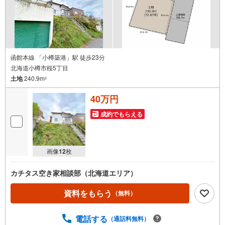
函館本線 「小樽築港」駅 徒歩23分
北海道小樽市桜5丁目
土地
240.9m
2
40万円
成約でもらえる
画像
12
枚
カチタス空き家相談部（北海道エリア）
資料をもらう
（無料）
電話する
（通話料無料）