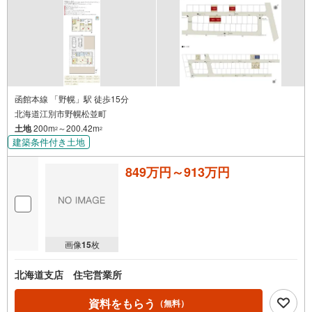
函館本線 「野幌」駅 徒歩15分
北海道江別市野幌松並町
土地
200m
～200.42m
2
2
建築条件付き土地
849万円～913万円
画像
15
枚
北海道支店 住宅営業所
資料をもらう
（無料）