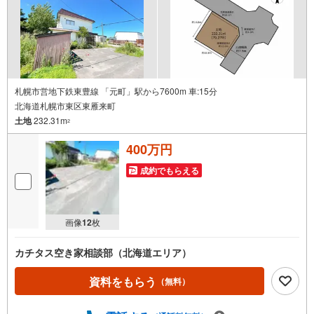
札幌市営地下鉄東豊線 「元町」駅から7600m 車:15分
北海道札幌市東区東雁来町
土地
232.31m
2
400万円
成約でもらえる
画像
12
枚
カチタス空き家相談部（北海道エリア）
資料をもらう
（無料）