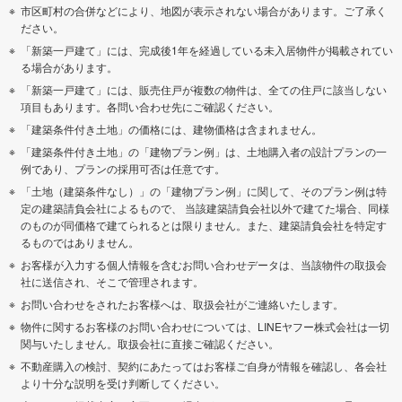
市区町村の合併などにより、地図が表示されない場合があります。ご了承く
ださい。
「新築一戸建て」には、完成後1年を経過している未入居物件が掲載されてい
る場合があります。
「新築一戸建て」には、販売住戸が複数の物件は、全ての住戸に該当しない
項目もあります。各問い合わせ先にご確認ください。
「建築条件付き土地」の価格には、建物価格は含まれません。
「建築条件付き土地」の「建物プラン例」は、土地購入者の設計プランの一
例であり、プランの採用可否は任意です。
「土地（建築条件なし）」の「建物プラン例」に関して、そのプラン例は特
定の建築請負会社によるもので、 当該建築請負会社以外で建てた場合、同様
のものが同価格で建てられるとは限りません。また、建築請負会社を特定す
るものではありません。
お客様が入力する個人情報を含むお問い合わせデータは、当該物件の取扱会
社に送信され、そこで管理されます。
お問い合わせをされたお客様へは、取扱会社がご連絡いたします。
物件に関するお客様のお問い合わせについては、LINEヤフー株式会社は一切
関与いたしません。取扱会社に直接ご確認ください。
不動産購入の検討、契約にあたってはお客様ご自身が情報を確認し、各会社
より十分な説明を受け判断してください。