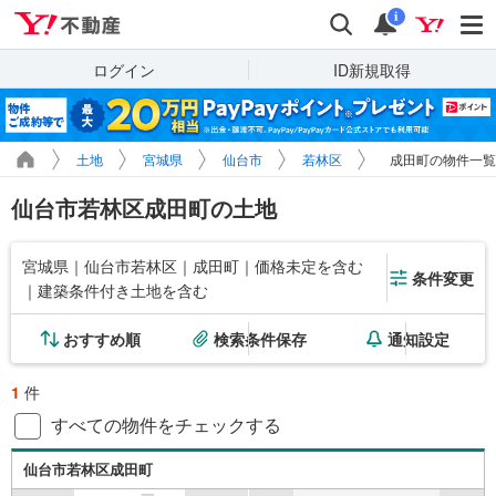
Yahoo!不動産
検索
通知
i
ログイン
ID新規取得
土地
宮城県
仙台市
若林区
成田町の物件一覧
仙台市若林区成田町の土地
宮城県｜仙台市若林区｜成田町｜価格未定を含む
条件変更
｜建築条件付き土地を含む
おすすめ順
検索条件保存
通知設定
1
件
すべての物件をチェックする
仙台市若林区成田町