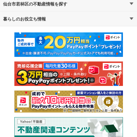
仙台市若林区の不動産情報を探す
路線・駅から探す
地域から探す
暮らしのお役立ち情報
不動産・住宅
賃貸住宅
通勤・通学時間から探す
地図から探す
マンションカタログ
教えて！住まいの先生
新築マンション
中古マンション
新築一戸建て
中古一戸建て
注文住宅
土地
売却査定