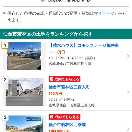
条
件
保存した条件の確認・通知設定の変更・解除は
マイページ
から行
で
えます。
通
知
仙台市若林区の土地をランキングから探す
を
受
1
【積水ハウス】コモンステージ荒井南
け
3,500万円
取
181.71m
～184.72m
（実測）
2
2
る
宮城県仙台市若林区荒井南
・
条
2
成約でもらえる
件
仙台市若林区三百人町
を
700万円
マ
92.23m
（登記）
2
イ
宮城県仙台市若林区三百人町
ペ
ー
3
成約でもらえる
ジ
仙台市若林区元茶畑
に
1億4,800万円