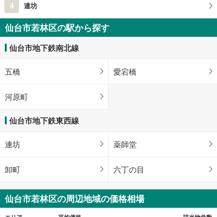
4
連坊
仙台市若林区の駅から探す
仙台市地下鉄南北線
五橋
愛宕橋
河原町
仙台市地下鉄東西線
連坊
薬師堂
卸町
六丁の目
仙台市若林区の周辺地域の価格相場
エリア
平均価格
該当物件数