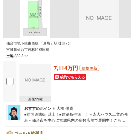
仙台市地下鉄東西線 「連坊」駅 徒歩7分
宮城県仙台市若林区成田町
土地
282.8m
2
7,114万円
価格更新
成約でもらえる
画像
11
枚
おすすめポイント
大橋 優貴
■前面道路6m以上！■建築条件無し！～永大ハウス工業の強
み～仙台市を中心に宮城県内の多数店舗で展開中！こちら
では当社の強みを大きく2つに分けてご紹介！1.＜豊富な不
動産知識＞戸建・マンション・土地…と種別を問わず不動
ゴールド推奨店