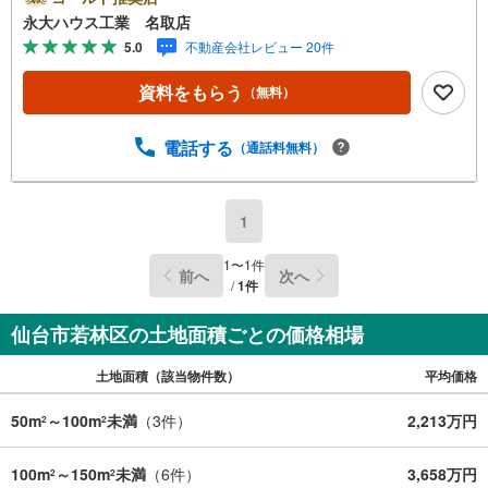
産を取り扱っております。さらに教育施設や商業施設、子
永大ハウス工業 名取店
育て環境や行政などの地域情報を総合し、お客様により良
5.0
不動産会社レビュー 20件
い物件選びをしていただけるよう、しっかりとサポートさ
せていただきます。2.＜経験豊富なスタッフ＞当社では
資料をもらう
（無料）
【購入】【売却】【引っ越し】【リフォーム】など住宅に
関する様々なご相談はもちろん、ご購入時に気になる住宅
ローンや各種税金についても、誠心誠意ご説明させていた
電話する
（通話料無料）
だきます。各店舗ではキッズスペースも完備！お子様連れ
のご家族皆様で、ぜひお越しください。営業時間:10:00～1
8:00（定休日:火・水曜日 ※店舗により変動あり）現地の
1
ご案内も可能ですので、どうぞお気軽にお問い合わせくだ
さい！
1
〜
1
件
前へ
次へ
/
1
件
仙台市若林区の土地面積ごとの価格相場
土地面積（該当物件数）
平均価格
50m
～100m
未満
（
3
件）
2,213万円
2
2
100m
～150m
未満
（
6
件）
3,658万円
2
2