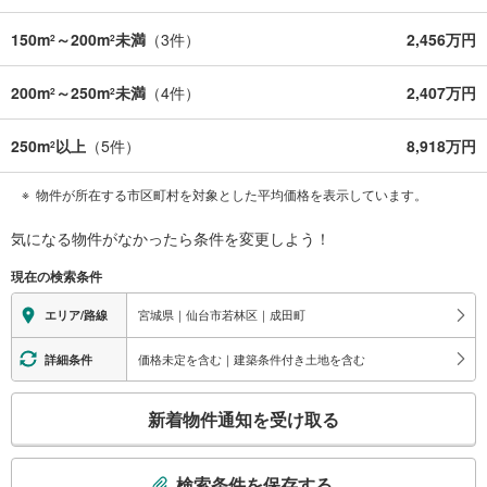
150m
～200m
未満
（
3
件）
2,456万円
2
2
200m
～250m
未満
（
4
件）
2,407万円
2
2
250m
以上
（
5
件）
8,918万円
2
物件が所在する市区町村を対象とした平均価格を表示しています。
気になる物件がなかったら
条件を変更しよう！
現在の検索条件
宮城県｜仙台市若林区｜成田町
エリア/路線
価格未定を含む｜建築条件付き土地を含む
詳細条件
こ
新着物件通知を受け取る
の
検
索
検索条件を保存する