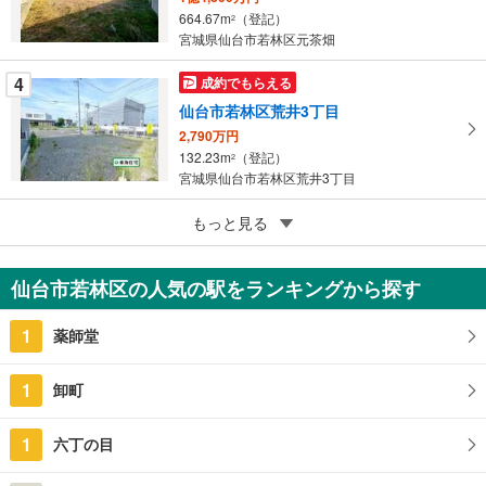
保
664.67m
（登記）
2
存
宮城県仙台市若林区元茶畑
す
る
4
成約でもらえる
仙台市若林区荒井3丁目
2,790万円
132.23m
（登記）
2
宮城県仙台市若林区荒井3丁目
5
【積水ハウス】コモンステージ新寺
もっと見る
4,650万円
113.52m
（実測）
2
仙台市若林区の人気の駅をランキングから探す
宮城県仙台市若林区新寺3丁目
1
薬師堂
1
卸町
1
六丁の目