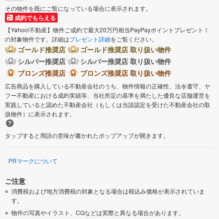
その物件を既にご覧になっている場合に表示されます。
成約でもらえる
【Yahoo!不動産】物件ご成約で最大20万円相当PayPayポイントプレゼント！
の対象物件です。詳細は
プレゼント詳細
をご覧ください。
ゴールド推奨店
ゴールド推奨店 取り扱い物件
シルバー推奨店
シルバー推奨店 取り扱い物件
ブロンズ推奨店
ブロンズ推奨店 取り扱い物件
広告商品を購入している不動産会社のうち、物件情報の正確性、法令遵守、ヤ
フー不動産における成約実績等、当社所定の基準を満たした優良な店舗運営を
実践していると認めた不動産会社（もしくは当該認定を受けた不動産会社の取
扱物件）に表示されます。
タップすると用語の意味が書かれたポップアップが開きます。
PRマークについて
ご注意
消費税および地方消費税の対象となる場合は税込み価格が表示されていま
す。
物件の写真やイラスト、CGなどは実際と異なる場合があります。