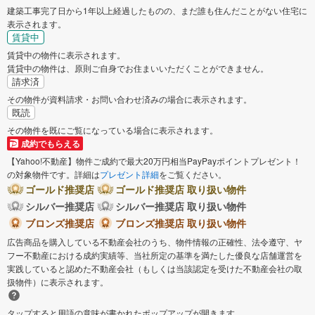
建築工事完了日から1年以上経過したものの、まだ誰も住んだことがない住宅に
表示されます。
賃貸中
賃貸中の物件に表示されます。
賃貸中の物件は、原則ご自身でお住まいいただくことができません。
請求済
その物件が資料請求・お問い合わせ済みの場合に表示されます。
既読
その物件を既にご覧になっている場合に表示されます。
成約でもらえる
【Yahoo!不動産】物件ご成約で最大20万円相当PayPayポイントプレゼント！
の対象物件です。詳細は
プレゼント詳細
をご覧ください。
ゴールド推奨店
ゴールド推奨店 取り扱い物件
シルバー推奨店
シルバー推奨店 取り扱い物件
ブロンズ推奨店
ブロンズ推奨店 取り扱い物件
広告商品を購入している不動産会社のうち、物件情報の正確性、法令遵守、ヤ
フー不動産における成約実績等、当社所定の基準を満たした優良な店舗運営を
実践していると認めた不動産会社（もしくは当該認定を受けた不動産会社の取
扱物件）に表示されます。
タップすると用語の意味が書かれたポップアップが開きます。