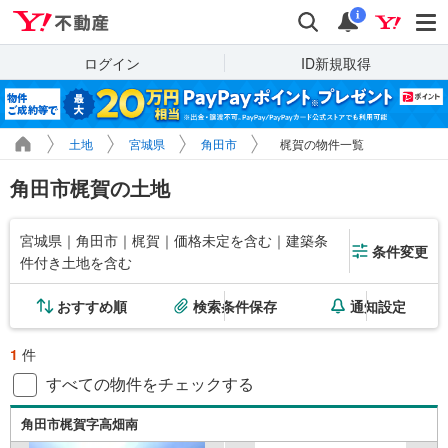
Yahoo!不動産
検索
通知
i
ログイン
ID新規取得
土地
宮城県
角田市
梶賀の物件一覧
角田市梶賀の土地
宮城県｜角田市｜梶賀｜価格未定を含む｜建築条
条件変更
件付き土地を含む
おすすめ順
検索条件保存
通知設定
1
件
すべての物件をチェックする
角田市梶賀字高畑南