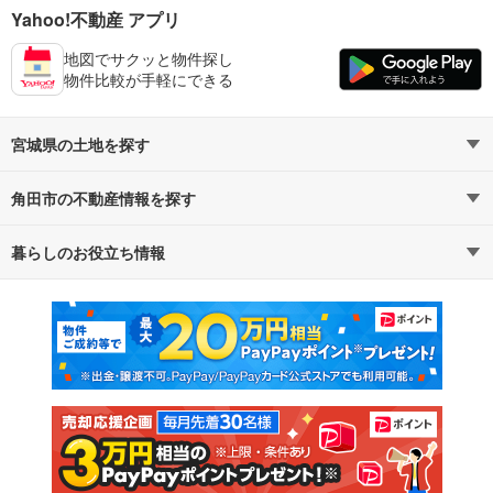
Yahoo!不動産 アプリ
地図でサクッと物件探し
物件比較が手軽にできる
宮城県の土地を探す
角田市の不動産情報を探す
路線・駅から探す
地域から探す
暮らしのお役立ち情報
不動産・住宅
賃貸住宅
通勤・通学時間から探す
地図から探す
マンションカタログ
教えて！住まいの先生
新築マンション
中古マンション
新築一戸建て
中古一戸建て
注文住宅
土地
売却査定