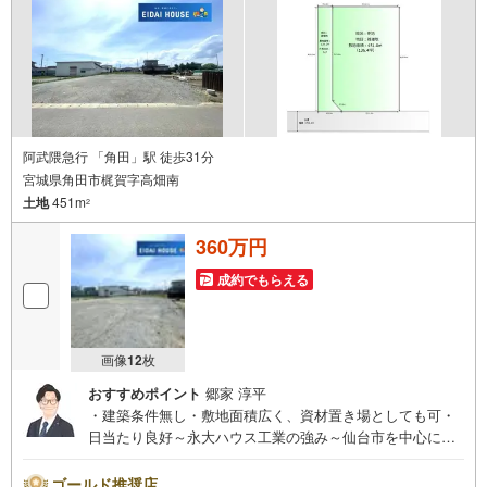
阿武隈急行 「角田」駅 徒歩31分
宮城県角田市梶賀字高畑南
土地
451m
2
360万円
成約でもらえる
画像
12
枚
おすすめポイント
郷家 淳平
・建築条件無し・敷地面積広く、資材置き場としても可・
日当たり良好～永大ハウス工業の強み～仙台市を中心に宮
城県内の多数店舗で展開中！こちらでは当社の強みを大き
く2つに分けてご紹介！1.＜豊富な不動産知識＞戸建・マン
ゴールド推奨店