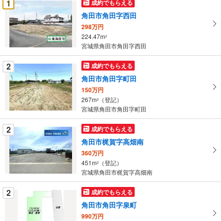
1
成約でもらえる
け
角田市角田字西田
取
298万円
る
224.47m
2
・
宮城県角田市角田字西田
条
件
2
成約でもらえる
を
角田市角田字町田
マ
150万円
イ
267m
（登記）
2
ペ
宮城県角田市角田字町田
ー
ジ
2
成約でもらえる
に
角田市梶賀字高畑南
保
360万円
存
451m
（登記）
2
す
宮城県角田市梶賀字高畑南
る
2
成約でもらえる
角田市角田字泉町
990万円