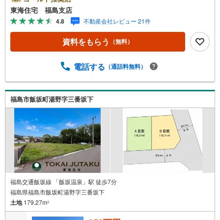
スタッフが中心で、地元を熟知した暮らし目線のご提案が
東海住宅 福島支店
強み。Google口コミでも 4.7の高評価をいただいていま
4.8
不動産会社レビュー 21件
す！実際のお客様の声も、ぜひ参考になさってください。
＼住宅ローンのご相談は無料です！/「通るかな…？」と不
資料をもらう
（無料）
安な段階でも大丈夫です。自己資金が少ない方のご相談実
績もあります。無理な営業はいたしません。ライフプラン
シミュレーションも無料で、将来のことを一緒にゆっくり
電話する
（通話料無料）
考えます！ 小さなお子様連れも大歓迎です！店内にはキッ
ズスペースをご用意しております。おむつ替えやミルクの
お湯なども対応可能です。泣いてしまっても大丈夫ですの
福島市飯坂町湯野字三番坂下
で、安心してご来店くださいね。ご相談だけでも大歓迎で
す！迷っている今だからこそ、ぜひ一度お話ししてみませ
んか？
福島交通飯坂線 「飯坂温泉」駅 徒歩7分
福島県福島市飯坂町湯野字三番坂下
土地
179.27m
2