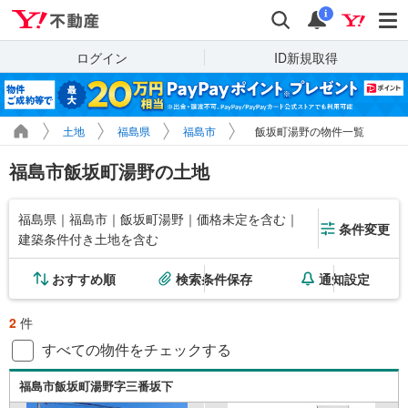
Yahoo!不動産
検索
通知
i
ログイン
ID新規取得
土地
福島県
福島市
飯坂町湯野の物件一覧
福島市飯坂町湯野の土地
福島県｜福島市｜飯坂町湯野｜価格未定を含む｜
条件変更
建築条件付き土地を含む
おすすめ順
検索条件保存
通知設定
2
件
すべての物件をチェックする
福島市飯坂町湯野字三番坂下