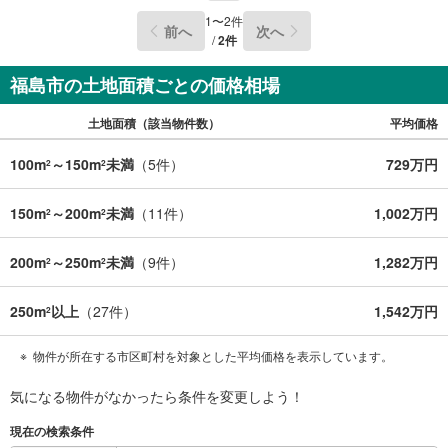
す！迷っている今だからこそ、ぜひ一度お話ししてみませ
1
〜
2
件
前へ
次へ
んか？
/
2
件
福島市の土地面積ごとの価格相場
土地面積（該当物件数）
平均価格
100m
～150m
未満
（
5
件）
729万円
2
2
150m
～200m
未満
（
11
件）
1,002万円
2
2
200m
～250m
未満
（
9
件）
1,282万円
2
2
250m
以上
（
27
件）
1,542万円
2
物件が所在する市区町村を対象とした平均価格を表示しています。
気になる物件がなかったら
条件を変更しよう！
現在の検索条件