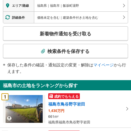
福島県｜福島市｜飯坂町湯野
エリア/路線
価格未定を含む｜建築条件付き土地を含む
詳細条件
こ
新着物件通知を受け取る
の
検
索
検索条件を保存する
条
件
保存した条件の確認・通知設定の変更・解除は
マイページ
から行
で
えます。
通
知
福島市の土地をランキングから探す
を
受
1
成約でもらえる
け
福島市鳥谷野字岩田
取
1,430万円
る
661m
2
・
福島県福島市鳥谷野字岩田
条