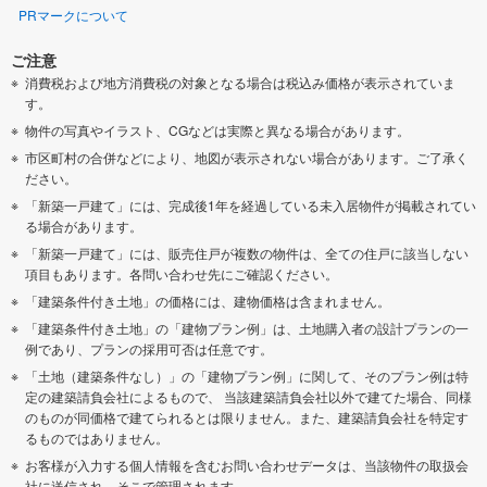
PRマークについて
ご注意
消費税および地方消費税の対象となる場合は税込み価格が表示されていま
す。
物件の写真やイラスト、CGなどは実際と異なる場合があります。
市区町村の合併などにより、地図が表示されない場合があります。ご了承く
ださい。
「新築一戸建て」には、完成後1年を経過している未入居物件が掲載されてい
る場合があります。
「新築一戸建て」には、販売住戸が複数の物件は、全ての住戸に該当しない
項目もあります。各問い合わせ先にご確認ください。
「建築条件付き土地」の価格には、建物価格は含まれません。
「建築条件付き土地」の「建物プラン例」は、土地購入者の設計プランの一
例であり、プランの採用可否は任意です。
「土地（建築条件なし）」の「建物プラン例」に関して、そのプラン例は特
定の建築請負会社によるもので、 当該建築請負会社以外で建てた場合、同様
のものが同価格で建てられるとは限りません。また、建築請負会社を特定す
るものではありません。
お客様が入力する個人情報を含むお問い合わせデータは、当該物件の取扱会
社に送信され、そこで管理されます。