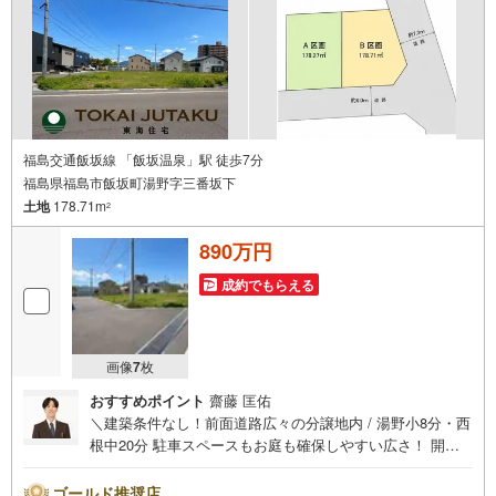
福島交通飯坂線 「飯坂温泉」駅 徒歩7分
福島県福島市飯坂町湯野字三番坂下
土地
178.71m
2
890万円
成約でもらえる
画像
7
枚
おすすめポイント
齋藤 匡佑
＼建築条件なし！前面道路広々の分譲地内 / 湯野小8分・西
根中20分 駐車スペースもお庭も確保しやすい広さ！ 開放
感のある立地で、のびのびとした住環境 陽当たり、風通し
良好！ 福島で30年の地域密着不動産会社です！福島県出身
ゴールド推奨店