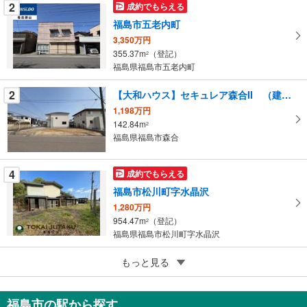
件
2
成約でもらえる
を
福島市五老内町
マ
3,350万円
イ
355.37m
（登記）
2
ペ
福島県福島市五老内町
ー
ジ
2
【大和ハウス】セキュレア森合II （建築条件付宅地分譲）
に
1,198万円
保
142.84m
2
福島県福島市森合
存
す
る
4
成約でもらえる
福島市松川町字水晶沢
1,280万円
954.47m
（登記）
2
福島県福島市松川町字水晶沢
4
もっと見る
成約でもらえる
福島市南矢野目字谷地
3,250万円
福島市の駅から探す