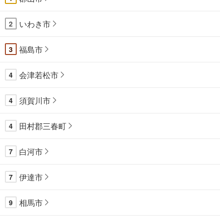
いわき市
2
福島市
3
会津若松市
4
須賀川市
4
田村郡三春町
4
白河市
7
伊達市
7
相馬市
9