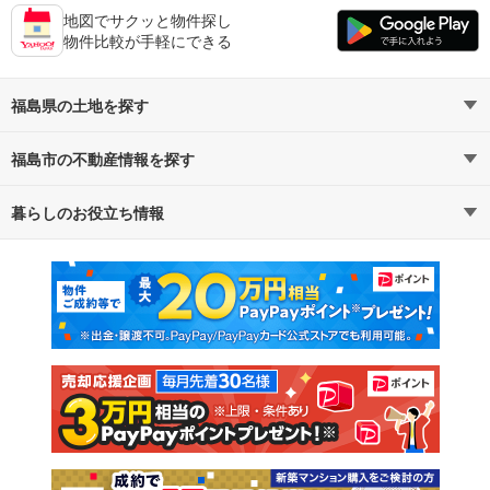
地図でサクッと物件探し
物件比較が手軽にできる
福島県の土地を探す
福島市の不動産情報を探す
路線・駅から探す
地域から探す
暮らしのお役立ち情報
不動産・住宅
賃貸住宅
通勤・通学時間から探す
地図から探す
マンションカタログ
教えて！住まいの先生
新築マンション
中古マンション
新築一戸建て
中古一戸建て
注文住宅
土地
売却査定