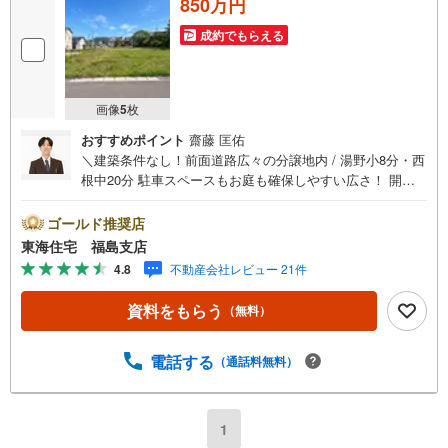
850万円
成約でもらえる
画像
5
枚
おすすめポイント
齋藤 匡佑
＼建築条件なし！前面道路広々の分譲地内 / 湯野小8分・西
根中20分 駐車スペースもお庭も確保しやすい広さ！ 開放
感のある立地で、のびのびとした住環境 陽当たり、風通し
良好！ 福島で30年の地域密着不動産会社です！福島県出身
ゴールド推奨店
スタッフが中心で、地元を熟知した暮らし目線のご提案が
東海住宅 福島支店
強み。Google口コミでも 4.7の高評価をいただいていま
4.8
不動産会社レビュー 21件
す！実際のお客様の声も、ぜひ参考になさってください。
＼住宅ローンのご相談は無料です！/「通るかな…？」と不
資料をもらう
（無料）
安な段階でも大丈夫です。自己資金が少ない方のご相談実
績もあります。無理な営業はいたしません。ライフプラン
シミュレーションも無料で、将来のことを一緒にゆっくり
電話する
（通話料無料）
考えます！ 小さなお子様連れも大歓迎です！店内にはキッ
ズスペースをご用意しております。おむつ替えやミルクの
お湯なども対応可能です。泣いてしまっても大丈夫ですの
1
で、安心してご来店くださいね。ご相談だけでも大歓迎で