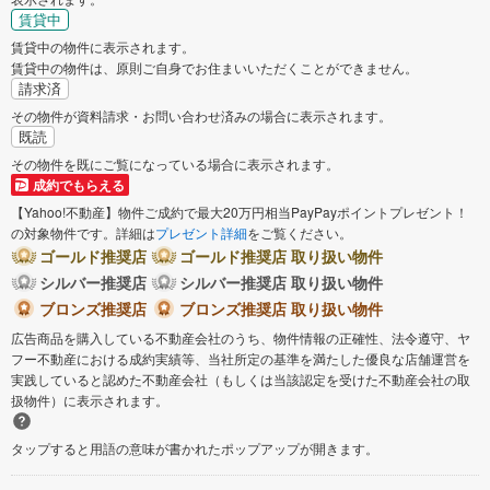
賃貸中
賃貸中の物件に表示されます。
賃貸中の物件は、原則ご自身でお住まいいただくことができません。
請求済
その物件が資料請求・お問い合わせ済みの場合に表示されます。
既読
その物件を既にご覧になっている場合に表示されます。
成約でもらえる
【Yahoo!不動産】物件ご成約で最大20万円相当PayPayポイントプレゼント！
の対象物件です。詳細は
プレゼント詳細
をご覧ください。
ゴールド推奨店
ゴールド推奨店 取り扱い物件
シルバー推奨店
シルバー推奨店 取り扱い物件
ブロンズ推奨店
ブロンズ推奨店 取り扱い物件
広告商品を購入している不動産会社のうち、物件情報の正確性、法令遵守、ヤ
フー不動産における成約実績等、当社所定の基準を満たした優良な店舗運営を
実践していると認めた不動産会社（もしくは当該認定を受けた不動産会社の取
扱物件）に表示されます。
タップすると用語の意味が書かれたポップアップが開きます。