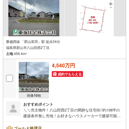
磐越西線 「郡山富田」駅 徒歩24分
福島県郡山市八山田西2丁目
土地
456.4m
2
4,540万円
成約でもらえる
画像
10
枚
おすすめポイント
＼＼売主物件！八山田西2丁目の閑静な住宅街//約138坪の
建築条件無し売地！お好きなハウスメーカーで建築可能！
整形地！ヨークタウン八山田・徒歩9分！便利でありながら
落ち着きある住環境で夢のマイホーム！
ゴールド推奨店