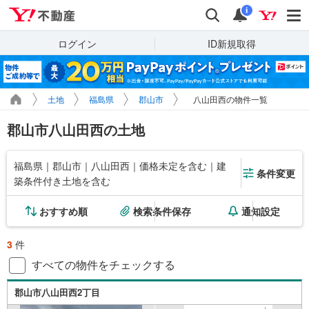
Yahoo!不動産
検索
通知
i
ログイン
ID新規取得
土地
福島県
郡山市
八山田西の物件一覧
郡山市八山田西の土地
福島県｜郡山市｜八山田西｜価格未定を含む｜建
条件変更
築条件付き土地を含む
おすすめ順
検索条件保存
通知設定
3
件
すべての物件をチェックする
郡山市八山田西2丁目