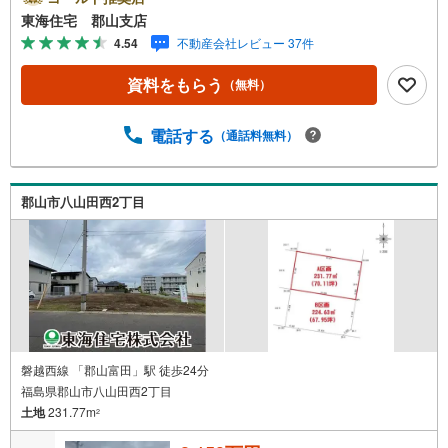
東海住宅 郡山支店
4.54
不動産会社レビュー 37件
資料をもらう
（無料）
電話する
（通話料無料）
郡山市八山田西2丁目
磐越西線 「郡山富田」駅 徒歩24分
福島県郡山市八山田西2丁目
土地
231.77m
2