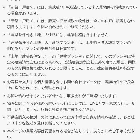
「新築一戸建て」には、完成後1年を経過している未入居物件が掲載されてい
る場合があります。
「新築一戸建て」には、販売住戸が複数の物件は、全ての住戸に該当しない
項目もあります。各問い合わせ先にご確認ください。
「建築条件付き土地」の価格には、建物価格は含まれません。
「建築条件付き土地」の「建物プラン例」は、土地購入者の設計プランの一
例であり、プランの採用可否は任意です。
「土地（建築条件なし）」の「建物プラン例」に関して、そのプラン例は特
定の建築請負会社によるもので、 当該建築請負会社以外で建てた場合、同様
のものが同価格で建てられるとは限りません。また、建築請負会社を特定す
るものではありません。
お客様が入力する個人情報を含むお問い合わせデータは、当該物件の取扱会
社に送信され、そこで管理されます。
お問い合わせをされたお客様へは、取扱会社がご連絡いたします。
物件に関するお客様のお問い合わせについては、LINEヤフー株式会社は一切
関与いたしません。取扱会社に直接ご確認ください。
不動産購入の検討、契約にあたってはお客様ご自身が情報を確認し、各会社
より十分な説明を受け判断してください。
本ページの掲載内容は変更される場合があります。あらかじめご了承くださ
い。