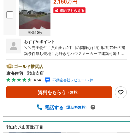
2,150万円
成約でもらえる
画像
10
枚
おすすめポイント
＼＼売主物件！八山田西2丁目の閑静な住宅街//約70坪の建
築条件無し売地！お好きなハウスメーカーで建築可能！整
形地！ヨークタウン八山田・徒歩9分！便利でありながら落
ち着きある住環境で夢のマイホーム！
ゴールド推奨店
東海住宅 郡山支店
4.54
不動産会社レビュー 37件
資料をもらう
（無料）
電話する
（通話料無料）
郡山市八山田西2丁目