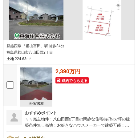
磐越西線 「郡山富田」駅 徒歩24分
福島県郡山市八山田西2丁目
土地
224.63m
2
2,390万円
成約でもらえる
画像
10
枚
おすすめポイント
＼＼売主物件！八山田西2丁目の閑静な住宅街//約67坪の建
築条件無し売地！お好きなハウスメーカーで建築可能！整
形地！ヨークタウン八山田・徒歩9分！便利でありながら落
ち着きある住環境で夢のマイホーム！