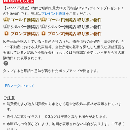
成約でもらえる
【Yahoo!不動産】物件ご成約で最大20万円相当PayPayポイントプレゼント！
の対象物件です。詳細は
プレゼント詳細
をご覧ください。
ゴールド推奨店
ゴールド推奨店 取り扱い物件
シルバー推奨店
シルバー推奨店 取り扱い物件
ブロンズ推奨店
ブロンズ推奨店 取り扱い物件
広告商品を購入している不動産会社のうち、物件情報の正確性、法令遵守、ヤ
フー不動産における成約実績等、当社所定の基準を満たした優良な店舗運営を
実践していると認めた不動産会社（もしくは当該認定を受けた不動産会社の取
扱物件）に表示されます。
タップすると用語の意味が書かれたポップアップが開きます。
PRマークについて
ご注意
消費税および地方消費税の対象となる場合は税込み価格が表示されていま
す。
物件の写真やイラスト、CGなどは実際と異なる場合があります。
市区町村の合併などにより、地図が表示されない場合があります。ご了承く
ださい。