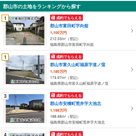
知
郡山市の土地をランキングから探す
を
受
1
成約でもらえる
け
郡山市富田町字向舘
取
1,100万円
る
212.33m
（登記）
2
・
福島県郡山市富田町字向舘
条
件
1
成約でもらえる
を
郡山市富久山町福原字道ノ窪
マ
1,180万円
イ
174.97m
（登記）
2
ペ
福島県郡山市富久山町福原字道ノ窪
ー
ジ
3
成約でもらえる
に
郡山市安積町荒井字大池北
保
1,198万円
存
188.48m
（登記）
2
す
福島県郡山市安積町荒井字大池北
る
4
成約でもらえる