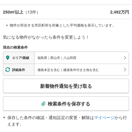
250m
以上
（
13
件）
2,492万円
2
物件が所在する市区町村を対象とした平均価格を表示しています。
気になる物件がなかったら
条件を変更しよう！
現在の検索条件
福島県｜郡山市｜八山田西
エリア/路線
価格未定を含む｜建築条件付き土地を含む
詳細条件
こ
新着物件通知を受け取る
の
検
索
検索条件を保存する
条
件
保存した条件の確認・通知設定の変更・解除は
マイページ
から行
で
えます。
通