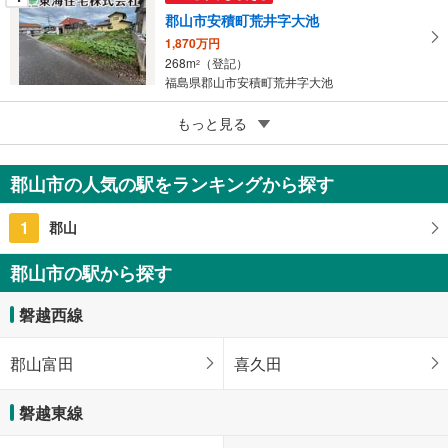
郡山市安積町荒井字大池
1,870万円
268m
（登記）
2
福島県郡山市安積町荒井字大池
4
もっと見る
成約でもらえる
郡山市字上亀田
5,200万円
郡山市の人気の駅をランキングから探す
1331m
（登記）
2
福島県郡山市字上亀田
1
郡山
郡山市の駅から探す
磐越西線
郡山富田
喜久田
磐越東線