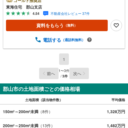
ゴールド推奨店
東海住宅 郡山支店
4.54
不動産会社レビュー 37件
資料をもらう
（無料）
電話する
（通話料無料）
1
1
〜
3
件
前へ
次へ
/
3
件
郡山市の土地面積ごとの価格相場
土地面積（該当物件数）
平均価格
150m
～200m
未満
（
8
件）
1,328万円
2
2
200m
～250m
未満
（
13
件）
1,482万円
2
2