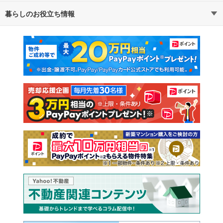
暮らしのお役立ち情報
不動産・住宅
賃貸住宅
通勤・通学時間から探す
地図から探す
マンションカタログ
教えて！住まいの先生
新築マンション
中古マンション
新築一戸建て
中古一戸建て
注文住宅
土地
売却査定