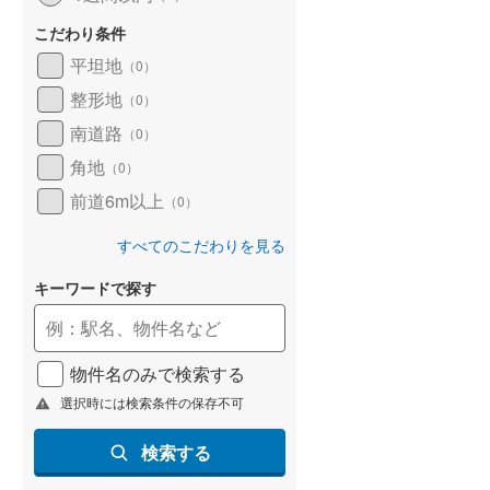
こだわり条件
平坦地
（
0
）
整形地
（
0
）
南道路
（
0
）
角地
（
0
）
前道6m以上
（
0
）
すべてのこだわりを見る
キーワードで探す
物件名のみで検索する
選択時には検索条件の保存不可
検索する