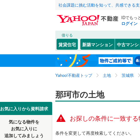
社会課題に挑む活動を知って、共感できる支
IDでもっ
ログイン
借りる
北海道
JR
北海道
東北本線
(
こだわり条件
配置、向き、
賃貸住宅
新築マンション
中古マンシ
水戸線
(
0
)
前道6m
水戸市
鴻巣
(
2
(
)
8
東北
青森
平坦地
（
古河市
菅谷
(
2
(
)
3
常磐線（
関東
東京
Yahoo!不動産トップ
土地
茨城県
龍ケ崎市
福田
(
1
)
販売、価格、
私鉄・その他
真岡鐵道
(
常陸太田
信越・北陸
新潟
那珂市の土地
更地渡し
鹿島臨海
笠間市
(
1
東海
愛知
お気に入りから資料請求
立地
つくば市
お探しの条件に一致する
気になる物件を
最寄りの
近畿
大阪
潮来市
(
3
お気に入りに
条件を変更して再度検索してください。
追加してみましょう
那珂市
(
9
オンライン対