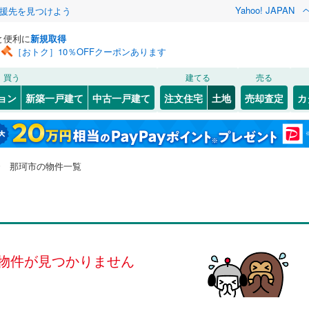
Yahoo! JAPAN
援先を見つけよう
と便利に
新規取得
［おトク］10％OFFクーポンあります
検索条件を保存しました
買う
建てる
売る
0
)
常磐線
(
0
)
建ち方、日当たり
ョン
新築一戸建て
中古一戸建て
注文住宅
土地
売却査定
カ
この検索条件の新着物件通知は、
マイページ
から設定できます。
湘南新宿ライン（宇都宮～逗子）
以上
（
0
）
角地
（
0
）
7
)
日立市
後台
(
1
(
)
7
)
岩手
宮城
秋田
山形
(
0
)
0
）
整形地
（
0
）
0
)
石岡市
津田
(
1
(
)
9
)
各駅停車）
(
0
)
茨城県、那珂市、価格未定を含む、建築条件付き土地を
神奈川
埼玉
千葉
茨城
那珂市の物件一覧
(
3
)
下妻市
(
13
)
含む
契約、入居関連など
0
)
関東鉄道竜ケ崎線
(
0
)
市
(
0
)
高萩市
(
1
)
長野
富山
石川
福井
（
0
）
第一種低層住居専用地域
（
0
）
鉄道大洗鹿島線
(
0
)
ひたちなか海浜鉄道湊線
(
0
)
7
)
取手市
(
10
)
閉じる
閉じる
お気に入りリストを見る
お気に入りリストを見る
閉じる
閉じる
岐阜
静岡
三重
検索条件を保存する
(
31
)
ひたちなか市
(
17
)
物件が見つかりません
マイページ
駅が始発駅
（
0
）
海まで2km以内
（
0
）
兵庫
京都
滋賀
奈良
)
守谷市
(
9
)
)
筑西市
(
26
)
応