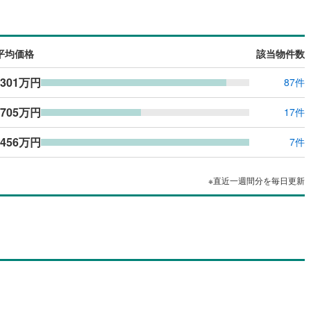
島根
岡山
広島
山口
5
)
かすみがうら市
(
3
)
ン内見(相談)可
（
0
）
IT重説可
（
0
）
香川
愛媛
高知
)
行方市
(
5
)
保存した条件を見る
平均価格
該当物件数
ン対応とは？
らい市
(
0
)
小美玉市
(
209
)
佐賀
長崎
熊本
大分
,301万円
87件
大洗町
(
1
)
東茨城郡城里町
(
3
)
705万円
17件
子町
(
0
)
稲敷郡美浦村
(
1
)
,456万円
7件
この条件で検索する
この条件で検索する
この条件で検索する
この条件で検索する
この条件で検索する
この条件で検索する
市区町村以下を選択
市区町村を選択す
駅を選択する
内町
(
1
)
結城郡八千代町
(
4
)
町
(
0
)
北相馬郡利根町
(
1
)
※直近一週間分を毎日更新