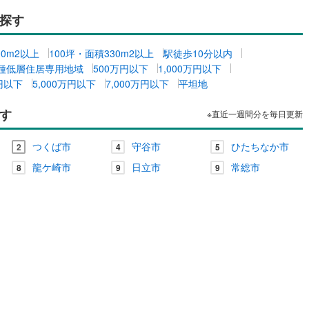
探す
00m2以上
100坪・面積330m2以上
駅徒歩10分以内
種低層住居専用地域
500万円以下
1,000万円以下
万円以下
5,000万円以下
7,000万円以下
平坦地
す
※直近一週間分を毎日更新
つくば市
守谷市
ひたちなか市
2
4
5
龍ケ崎市
日立市
常総市
8
9
9