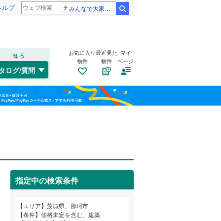
ヘルプ
みんなで大家さん 2881億円
検索
お気に入り
最近見た
マイ
知る
物件
物件
ページ
水郡線
(
0
)
タログ/質問
鹿島線
(
0
)
南道路
（
0
）
土浦市
古徳
(
1
(
)
5
)
福島
古家あり
（
0
）
結城市
中台
(
1
(
)
4
)
栃木
群馬
山梨
常総市
(
6
)
関東鉄道常総線
(
0
)
北茨城市
(
1
)
つくばエクスプレス
(
0
)
牛久市
(
13
)
指定中の検索条件
鹿嶋市
(
35
)
小学校まで1km以内
（
0
）
和歌山
常陸大宮市
(
0
)
エリア
茨城県、那珂市
条件
価格未定を含む、建築
坂東市
(
22
)