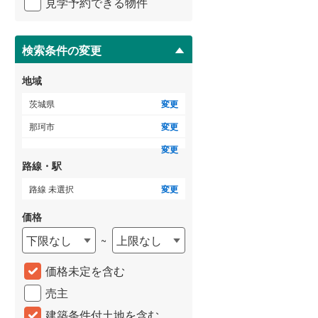
見学予約できる物件
ペ
ー
ジ
に
検索条件の変更
保
存
地域
す
る
茨城県
変更
那珂市
変更
変更
路線・駅
路線 未選択
変更
価格
下限なし
上限なし
~
価格未定を含む
売主
建築条件付土地を含む