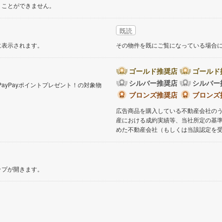
くことができません。
既読
に表示されます。
その物件を既にご覧になっている場合
ゴールド推奨店
ゴールド
シルバー推奨店
シルバー
PayPayポイントプレゼント！の対象物
。
ブロンズ推奨店
ブロンズ
広告商品を購入している不動産会社の
産における成約実績等、当社所定の基
めた不動産会社（もしくは当該認定を
ップが開きます。