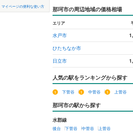
中国
鳥取
マイページの便利な使い方
那珂市の周辺地域の価格相場
稲敷市
(
1
オンライ
四国
徳島
神栖市
(
3
エリア
オンライ
つくばみ
九州・沖縄
福岡
水戸市
1
東茨城郡
ひたちなか市
久慈郡大
日立市
1
0
0
0
0
0
0
該当物件
該当物件
該当物件
該当物件
該当物件
該当物件
件
件
件
件
件
件
稲敷郡河
人気の駅をランキングから探す
猿島郡境
下菅谷
中菅谷
上菅谷
那珂市の駅から探す
水郡線
後台
下菅谷
中菅谷
上菅谷