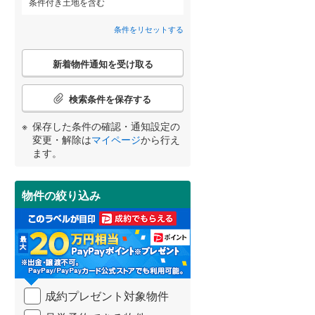
条件付き土地を含む
桜川市
(
22
)
条件をリセットする
鉾田市
(
20
)
こ
詳しく見る
新着物件通知を受け取る
の
東茨城郡茨城町
(
9
)
宮崎
鹿児島
沖縄
検
索
検索条件を保存する
那珂郡東海村
(
1
)
条
件
保存した条件の確認・通知設定の
稲敷郡阿見町
(
4
)
で
変更・解除は
マイページ
から行え
通
する
る
条件をリセットする
条件をリセットする
条件をリセットする
条件をリセットする
条件をリセットする
条件をリセットする
ます。
猿島郡五霞町
(
0
)
知
を
受
物件の絞り込み
け
取
る
・
条
件
を
成約プレゼント対象物件
マ
イ