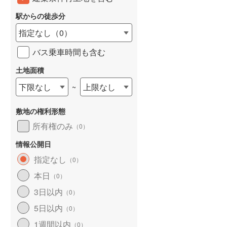
駅からの徒歩分
指定なし
（
0
）
バス乗車時間も含む
土地面積
下限なし
上限なし
~
敷地の権利形態
所有権のみ
（
0
）
情報公開日
指定なし
（
0
）
本日
（
0
）
3日以内
（
0
）
5日以内
（
0
）
1週間以内
（
0
）