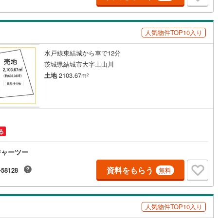
人気物件TOP10入り
水戸線東結城から車で12分
茨城県結城市大字上山川
土地
2103.67m
2
る
ジャーツー
資料をもらう
-58128
無料
人気物件TOP10入り