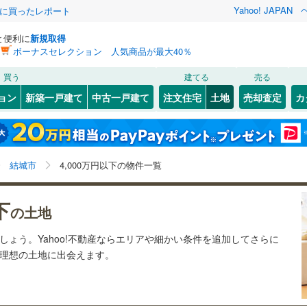
Yahoo! JAPAN
際に買ったレポート
と便利に
新規取得
ボーナスセレクション 人気商品が最大40％
検索条件を保存しました
買う
建てる
売る
0
)
常磐線
(
0
)
建ち方、日当たり
ョン
新築一戸建て
中古一戸建て
注文住宅
土地
売却査定
カ
この検索条件の新着物件通知は、
マイページ
から設定できます。
湘南新宿ライン（宇都宮～逗子）
以上
（
0
）
角地
（
0
）
川
4
)
(
2
)
日立市
大字結城
(
7
(
)
2
)
岩手
宮城
秋田
山形
(
0
)
0
）
整形地
（
1
）
0
)
石岡市
(
9
)
各駅停車）
(
0
)
茨城県、結城市、4,000万円、建築条件付き土地を含む
神奈川
埼玉
千葉
茨城
結城市
4,000万円以下の物件一覧
(
3
)
下妻市
(
13
)
契約、入居関連など
0
)
関東鉄道竜ケ崎線
(
0
)
市
(
0
)
高萩市
(
1
)
長野
富山
石川
福井
下
（
1
）
第一種低層住居専用地域
（
0
）
の土地
鉄道大洗鹿島線
(
0
)
ひたちなか海浜鉄道湊線
(
0
)
6
)
取手市
(
10
)
閉じる
閉じる
お気に入りリストを見る
お気に入りリストを見る
閉じる
閉じる
岐阜
静岡
三重
ましょう。Yahoo!不動産ならエリアや細かい条件を追加してさらに
検索条件を保存する
(
30
)
ひたちなか市
(
18
)
の理想の土地に出会えます。
マイページ
駅が始発駅
（
0
）
海まで2km以内
（
0
）
兵庫
京都
滋賀
奈良
)
守谷市
(
6
)
)
筑西市
(
26
)
応