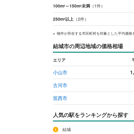
100m
～150m
未満
（
1
件）
2
2
250m
以上
（
2
件）
2
物件が所在する市区町村を対象とした平均価格
結城市の周辺地域の価格相場
エリア
小山市
1
古河市
筑西市
人気の駅をランキングから探す
結城