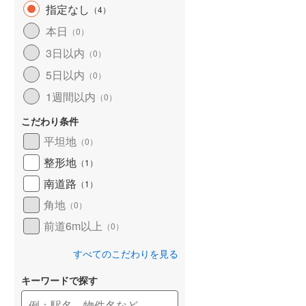
指定なし
（
4
）
本日
（
0
）
3日以内
（
0
）
5日以内
（
0
）
1週間以内
（
0
）
こだわり条件
平坦地
（
0
）
整形地
（
1
）
南道路
（
1
）
角地
（
0
）
前道6m以上
（
0
）
すべてのこだわりを見る
キーワードで探す