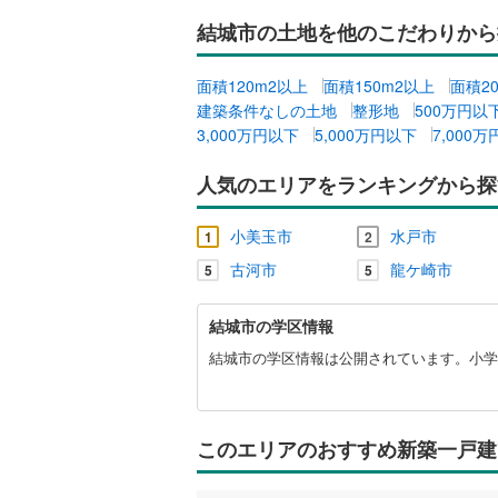
結城市の土地を他のこだわりから
面積120m2以上
面積150m2以上
面積2
建築条件なしの土地
整形地
500万円以
3,000万円以下
5,000万円以下
7,000
人気のエリアをランキングから探
小美玉市
水戸市
1
2
古河市
龍ケ崎市
5
5
結
結城市の学区情報
城
市
結城市の学区情報は公開されています。小学
に
関
す
る
このエリアのおすすめ新築一戸建
情
報