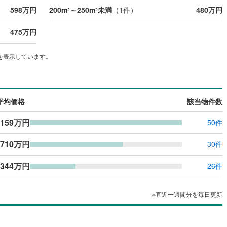
598万円
200m
～250m
未満
（
1
件）
480万円
2
2
475万円
を表示しています。
平均価格
該当物件数
,159万円
50件
710万円
30件
344万円
26件
※直近一週間分を毎日更新