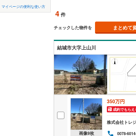
中国
鳥取
マイページの便利な使い方
稲敷市
(
1
オンライ
4
件
四国
徳島
神栖市
(
2
まとめて
オンライ
チェックした物件を
つくばみ
九州・沖縄
福岡
東茨城郡
結城市大字上山川
久慈郡大
0
0
0
0
0
0
該当物件
該当物件
該当物件
該当物件
該当物件
該当物件
件
件
件
件
件
件
稲敷郡河
猿島郡境
350万円
成約でもらえ
株式会社トレ
画像
9
枚
0078-6014