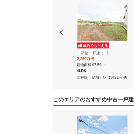
成約でもらえる
成約でもらえる
新築一戸建て
新築一戸建て
2,290万円
2,290万円
建物面積 97.59m
建物面積 97.59m
2
2
4LDK
4LDK
22分 他
水戸線 「結城」駅 徒歩22分 他
水戸線 「結城」駅 徒歩22分 他
このエリアのおすすめ中古一戸建