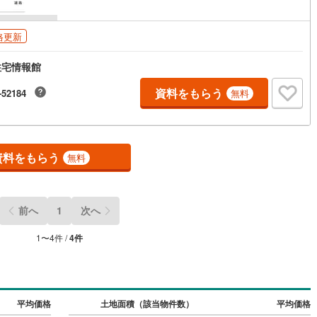
格更新
住宅情報館
資料をもらう
-52184
無料
資料をもらう
無料
前へ
1
次へ
1
〜
4
件 /
4
件
平均価格
土地面積（該当物件数）
平均価格