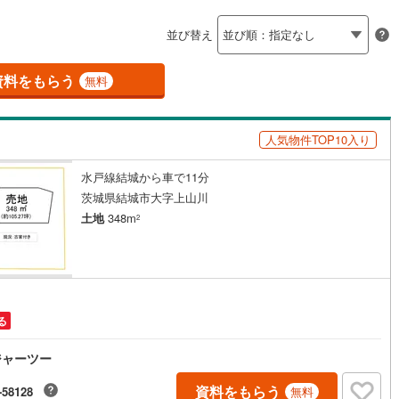
島根
岡山
広島
山口
5
)
かすみがうら市
(
3
)
ン内見(相談)可
（
0
）
IT重説可
（
0
）
並び替え
香川
愛媛
高知
)
行方市
(
5
)
保存した条件を見る
資料をもらう
ン対応とは？
無料
らい市
(
0
)
小美玉市
(
207
)
佐賀
長崎
熊本
大分
大洗町
(
1
)
東茨城郡城里町
(
3
)
人気物件TOP10入り
子町
(
0
)
稲敷郡美浦村
(
1
)
水戸線結城から車で11分
この条件で検索する
この条件で検索する
この条件で検索する
この条件で検索する
この条件で検索する
この条件で検索する
市区町村以下を選択
市区町村を選択す
駅を選択する
内町
(
1
)
結城郡八千代町
(
4
)
茨城県結城市大字上山川
土地
348m
2
町
(
0
)
北相馬郡利根町
(
1
)
る
ジャーツー
資料をもらう
-58128
無料