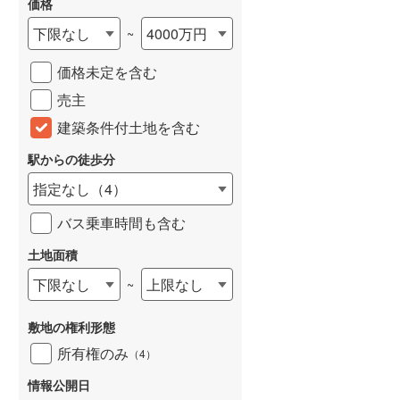
価格
下限なし
4000万円
~
価格未定を含む
売主
建築条件付土地を含む
駅からの徒歩分
指定なし
（
4
）
バス乗車時間も含む
土地面積
下限なし
上限なし
~
敷地の権利形態
所有権のみ
（
4
）
情報公開日