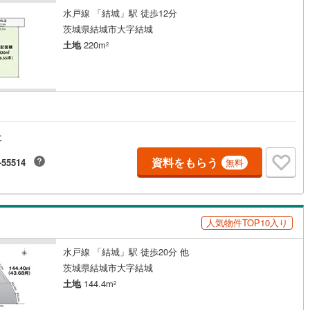
水戸線 「結城」駅 徒歩12分
茨城県結城市大字結城
土地
220m
2
社
資料をもらう
-55514
無料
人気物件TOP10入り
水戸線 「結城」駅 徒歩20分 他
茨城県結城市大字結城
土地
144.4m
2