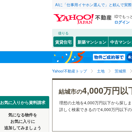
AIに「仕事用イヤホン選んで」と頼んで実
IDでもっ
ログイン
借りる
北海道
JR
北海道
東北本線
(
こだわり条件
配置、向き、
賃貸住宅
新築マンション
中古マンシ
水戸線
(
2
)
前道6m
水戸市
大字上山
(
8
東北
青森
平坦地
（
古河市
(
3
常磐線（
関東
東京
Yahoo!不動産トップ
土地
茨城県
龍ケ崎市
販売、価格、
私鉄・その他
真岡鐵道
(
常陸太田
信越・北陸
新潟
4,000万円以
更地渡し
結城市の
鹿島臨海
笠間市
(
1
東海
愛知
お気に入りから資料請求
理想の土地を4,000万円以下から探し
立地
つくば市
詳しく検索できるので4,000万円以下
気になる物件を
最寄りの
近畿
大阪
潮来市
(
3
お気に入りに
追加してみましょう
那珂市
(
9
オンライン対