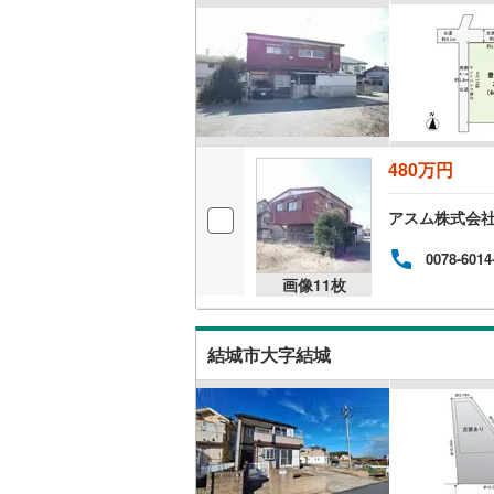
480万円
アスム株式会
0078-6014
画像
11
枚
結城市大字結城