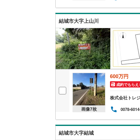
結城市大字上山川
600万円
成約でもらえ
株式会社トレ
画像
7
枚
0078-6014
結城市大字結城