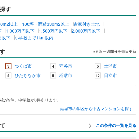
探す
00m2以上
100坪・面積330m2以上
古家付き土地
下
1,000万円以下
1,500万円以下
2,000万円以下
万円以下
小学校まで1km以内
す
※直近一週間分を毎日更新
つくば市
守谷市
土浦市
3
4
5
ひたちなか市
稲敷市
日立市
5
5
10
校が9件、中学校が3件あります。
結城市の学区から中古マンションを探す
て
この条件の一覧を見る