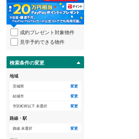
る
・
条
件
を
成約プレゼント対象物件
マ
イ
見学予約できる物件
ペ
ー
ジ
に
検索条件の変更
保
存
地域
す
る
茨城県
変更
結城市
変更
市区町村以下 未選択
変更
路線・駅
路線 未選択
変更