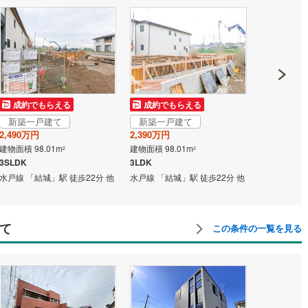
成約でもらえる
成約でもらえる
成約でも
新築一戸建て
新築一戸建て
新築一戸
2,490万円
2,390万円
2,490万円
建物面積 98.01m
建物面積 98.01m
建物面積 98.
2
2
3SLDK
3LDK
3SLDK
水戸線 「結城」駅 徒歩22分 他
水戸線 「結城」駅 徒歩22分 他
水戸線 「結城
て
この条件の一覧を見る