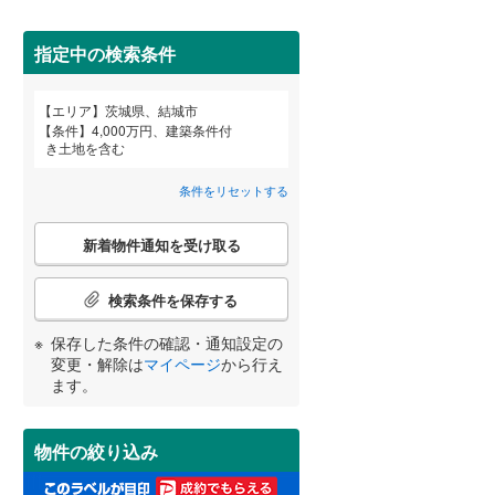
桜川市
(
22
)
指定中の検索条件
鉾田市
(
17
)
詳しく見る
エリア
茨城県、結城市
東茨城郡茨城町
(
9
)
宮崎
鹿児島
沖縄
条件
4,000万円、建築条件付
き土地を含む
那珂郡東海村
(
1
)
条件をリセットする
稲敷郡阿見町
(
4
)
こ
する
る
条件をリセットする
条件をリセットする
条件をリセットする
条件をリセットする
条件をリセットする
条件をリセットする
猿島郡五霞町
(
0
)
新着物件通知を受け取る
の
検
索
検索条件を保存する
条
件
保存した条件の確認・通知設定の
で
変更・解除は
マイページ
から行え
通
ます。
知
を
受
物件の絞り込み
け
取