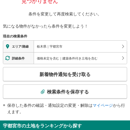
見つかりません
条件を変更して再度検索してください。
気になる物件がなかったら
条件を変更しよう！
現在の検索条件
栃木県｜宇都宮市
エリア/路線
価格未定を含む｜建築条件付き土地を含む
詳細条件
こ
新着物件通知を受け取る
の
検
索
検索条件を保存する
条
件
保存した条件の確認・通知設定の変更・解除は
マイページ
から行
で
えます。
通
知
宇都宮市の土地をランキングから探す
を