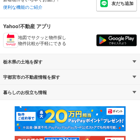
友だち追加
便利な機能のご紹介
Yahoo!不動産 アプリ
地図でサクッと物件探し
物件比較が手軽にできる
栃木県の土地を探す
宇都宮市の不動産情報を探す
路線・駅から探す
地域から探す
暮らしのお役立ち情報
不動産・住宅
賃貸住宅
通勤・通学時間から探す
地図から探す
マンションカタログ
教えて！住まいの先生
新築マンション
中古マンション
新築一戸建て
中古一戸建て