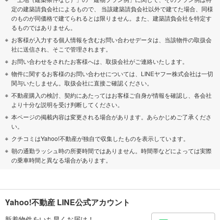
定の建築請負会社によるもので、 当該建築請負会社以外で建てた場合、同様
のものが同価格で建てられるとは限りません。また、建築請負会社を特定す
るものではありません。
お客様が入力する個人情報を含むお問い合わせデータは、当該物件の取扱会
社に送信され、そこで管理されます。
お問い合わせをされたお客様へは、取扱会社がご連絡いたします。
物件に関するお客様のお問い合わせについては、LINEヤフー株式会社は一切
関与いたしません。取扱会社に直接ご確認ください。
不動産購入の検討、契約にあたってはお客様ご自身が情報を確認し、各会社
より十分な説明を受け判断してください。
本ページの掲載内容は変更される場合があります。あらかじめご了承くださ
い。
クチコミはYahoo!不動産が独自で収集したものを表示しています。
朝の通勤ラッシュ時の所要時間ではありません。時間帯などによっては実際
の乗車時間と異なる場合があります。
Yahoo!不動産 LINE公式アカウント
新着物件をいち早くお届け！