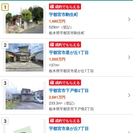
受
1
成約でもらえる
け
宇都宮市駒生町
取
1,480万円
る
529m
（登記）
2
・
栃木県宇都宮市駒生町
条
件
2
成約でもらえる
を
宇都宮市星が丘1丁目
マ
1,500万円
イ
137m
2
ペ
栃木県宇都宮市星が丘1丁目
ー
ジ
3
成約でもらえる
に
宇都宮市下戸祭2丁目
保
2,681万円
存
233.3m
（登記）
2
す
栃木県宇都宮市下戸祭2丁目
る
3
成約でもらえる
宇都宮市泉が丘7丁目