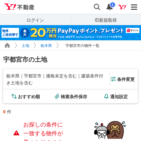
Yahoo!不動産
検索
通知
i
ログイン
ID新規取得
土地
栃木県
宇都宮市の物件一覧
宇都宮市の土地
栃木県｜宇都宮市｜価格未定を含む｜建築条件付
条件変更
き土地を含む
おすすめ順
検索条件保存
通知設定
0
件
お探しの条件に
一致する物件が