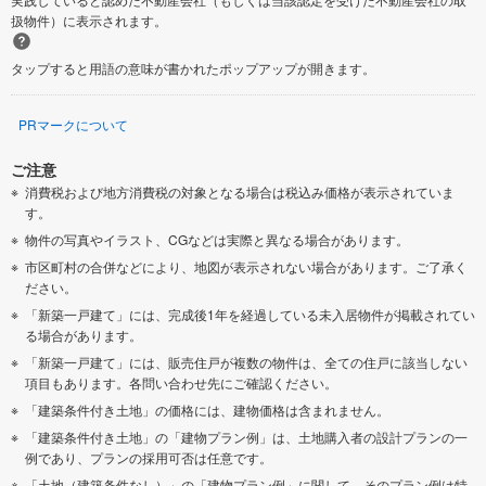
扱物件）に表示されます。
タップすると用語の意味が書かれたポップアップが開きます。
PRマークについて
ご注意
消費税および地方消費税の対象となる場合は税込み価格が表示されていま
す。
物件の写真やイラスト、CGなどは実際と異なる場合があります。
市区町村の合併などにより、地図が表示されない場合があります。ご了承く
ださい。
「新築一戸建て」には、完成後1年を経過している未入居物件が掲載されてい
る場合があります。
「新築一戸建て」には、販売住戸が複数の物件は、全ての住戸に該当しない
項目もあります。各問い合わせ先にご確認ください。
「建築条件付き土地」の価格には、建物価格は含まれません。
「建築条件付き土地」の「建物プラン例」は、土地購入者の設計プランの一
例であり、プランの採用可否は任意です。
「土地（建築条件なし）」の「建物プラン例」に関して、そのプラン例は特