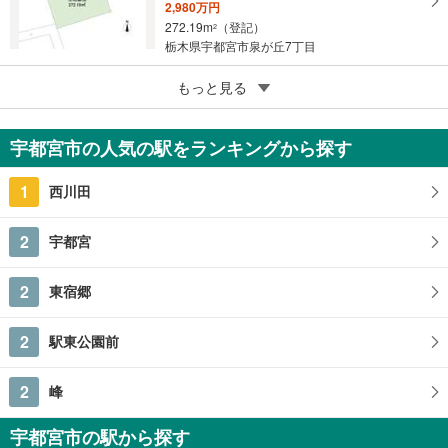
2,980万円
272.19m
（登記）
2
栃木県宇都宮市泉が丘7丁目
3
もっと見る
成約でもらえる
宇都宮市大曽2丁目
1,440万円
宇都宮市の人気の駅をランキングから探す
396.63m
（登記）
2
栃木県宇都宮市大曽2丁目
1
西川田
2
宇都宮
2
東宿郷
2
駅東公園前
2
峰
宇都宮市の駅から探す