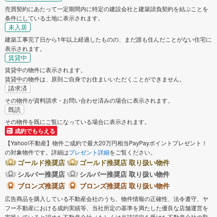
売買契約にあたって一定期間内に特定の建設会社と建築請負契約を結ぶことを
条件にしている土地に表示されます。
未入居
建築工事完了日から1年以上経過したものの、まだ誰も住んだことがない住宅に
表示されます。
賃貸中
賃貸中の物件に表示されます。
賃貸中の物件は、原則ご自身でお住まいいただくことができません。
請求済
その物件が資料請求・お問い合わせ済みの場合に表示されます。
既読
その物件を既にご覧になっている場合に表示されます。
成約でもらえる
【Yahoo!不動産】物件ご成約で最大20万円相当PayPayポイントプレゼント！
の対象物件です。詳細は
プレゼント詳細
をご覧ください。
ゴールド推奨店
ゴールド推奨店 取り扱い物件
シルバー推奨店
シルバー推奨店 取り扱い物件
ブロンズ推奨店
ブロンズ推奨店 取り扱い物件
広告商品を購入している不動産会社のうち、物件情報の正確性、法令遵守、ヤ
フー不動産における成約実績等、当社所定の基準を満たした優良な店舗運営を
実践していると認めた不動産会社（もしくは当該認定を受けた不動産会社の取