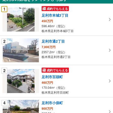
を
受
1
成約でもらえる
け
足利市本城3丁目
取
450万円
る
596.46m
（登記）
2
・
栃木県足利市本城3丁目
条
件
2
足利市通2丁目
を
7,000万円
マ
2357.2m
（登記）
2
イ
栃木県足利市通2丁目
ペ
ー
2
成約でもらえる
ジ
足利市百頭町
に
460万円
保
170.04m
（登記）
2
存
栃木県足利市百頭町
す
る
4
足利市小俣町
900万円