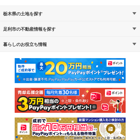
栃木県の土地を探す
足利市の不動産情報を探す
路線・駅から探す
地域から探す
暮らしのお役立ち情報
不動産・住宅
賃貸住宅
通勤・通学時間から探す
地図から探す
マンションカタログ
教えて！住まいの先生
新築マンション
中古マンション
新築一戸建て
中古一戸建て
注文住宅
土地
売却査定