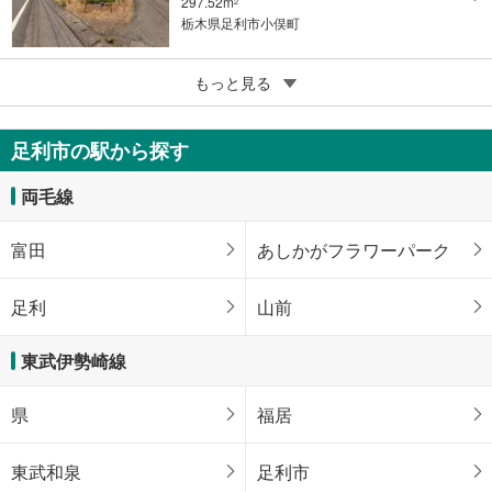
297.52m
2
栃木県足利市小俣町
4
足利市助戸仲町
もっと見る
600万円
494m
（登記）
2
足利市の駅から探す
栃木県足利市助戸仲町
両毛線
富田
あしかがフラワーパーク
足利
山前
東武伊勢崎線
県
福居
東武和泉
足利市