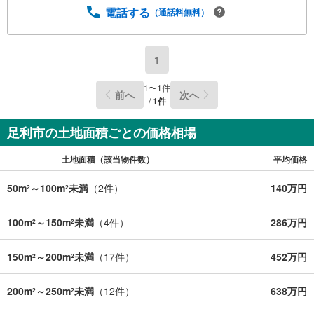
電話する
（通話料無料）
1
1
〜
1
件
前へ
次へ
/
1
件
足利市の土地面積ごとの価格相場
土地面積（該当物件数）
平均価格
50m
～100m
未満
（
2
件）
140万円
2
2
100m
～150m
未満
（
4
件）
286万円
2
2
150m
～200m
未満
（
17
件）
452万円
2
2
200m
～250m
未満
（
12
件）
638万円
2
2