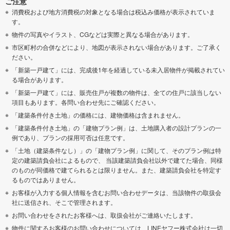
ご注意
消費税および地方消費税の対象となる場合は税込み価格が表示されていま
す。
物件の写真やイラスト、CGなどは実際と異なる場合があります。
市区町村の合併などにより、地図が表示されない場合があります。ご了承く
ださい。
「新築一戸建て」には、完成後1年を経過している未入居物件が掲載されてい
る場合があります。
「新築一戸建て」には、販売住戸が複数の物件は、全ての住戸に該当しない
項目もあります。各問い合わせ先にご確認ください。
「建築条件付き土地」の価格には、建物価格は含まれません。
「建築条件付き土地」の「建物プラン例」は、土地購入者の設計プランの一
例であり、プランの採用可否は任意です。
「土地（建築条件なし）」の「建物プラン例」に関して、そのプラン例は特
定の建築請負会社によるもので、 当該建築請負会社以外で建てた場合、同様
のものが同価格で建てられるとは限りません。また、建築請負会社を特定す
るものではありません。
お客様が入力する個人情報を含むお問い合わせデータは、当該物件の取扱会
社に送信され、そこで管理されます。
お問い合わせをされたお客様へは、取扱会社がご連絡いたします。
物件に関するお客様のお問い合わせについては、LINEヤフー株式会社は一切