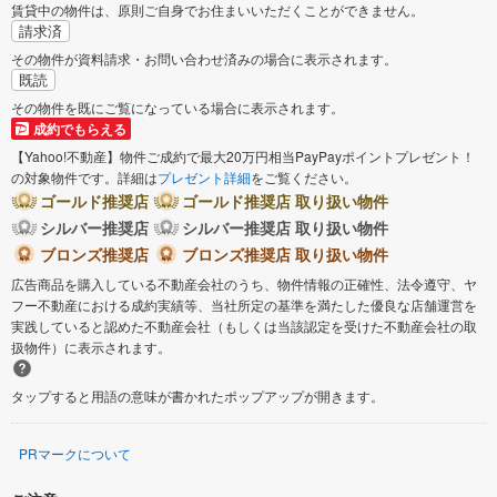
賃貸中の物件は、原則ご自身でお住まいいただくことができません。
請求済
その物件が資料請求・お問い合わせ済みの場合に表示されます。
既読
その物件を既にご覧になっている場合に表示されます。
成約でもらえる
【Yahoo!不動産】物件ご成約で最大20万円相当PayPayポイントプレゼント！
の対象物件です。詳細は
プレゼント詳細
をご覧ください。
ゴールド推奨店
ゴールド推奨店 取り扱い物件
シルバー推奨店
シルバー推奨店 取り扱い物件
ブロンズ推奨店
ブロンズ推奨店 取り扱い物件
広告商品を購入している不動産会社のうち、物件情報の正確性、法令遵守、ヤ
フー不動産における成約実績等、当社所定の基準を満たした優良な店舗運営を
実践していると認めた不動産会社（もしくは当該認定を受けた不動産会社の取
扱物件）に表示されます。
タップすると用語の意味が書かれたポップアップが開きます。
PRマークについて