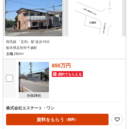
両毛線 「足利」駅 徒歩16分
栃木県足利市千歳町
土地
280m
2
850万円
成約でもらえる
画像
29
枚
株式会社エステート・ワン
資料をもらう
（無料）