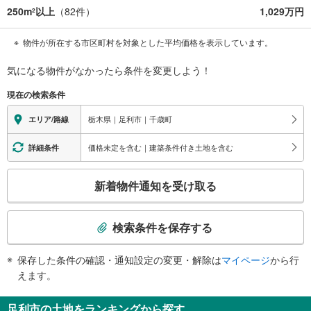
250m
以上
（
82
件）
1,029万円
2
物件が所在する市区町村を対象とした平均価格を表示しています。
気になる物件がなかったら
条件を変更しよう！
現在の検索条件
栃木県｜足利市｜千歳町
エリア/路線
価格未定を含む｜建築条件付き土地を含む
詳細条件
こ
新着物件通知を受け取る
の
検
索
検索条件を保存する
条
件
保存した条件の確認・通知設定の変更・解除は
マイページ
から行
で
えます。
通
知
足利市の土地をランキングから探す