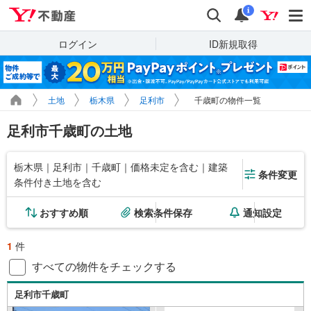
Yahoo!不動産
検索
通知
i
ログイン
ID新規取得
土地
栃木県
足利市
千歳町の物件一覧
足利市千歳町の土地
栃木県｜足利市｜千歳町｜価格未定を含む｜建築
条件変更
条件付き土地を含む
おすすめ順
検索条件保存
通知設定
1
件
すべての物件をチェックする
足利市千歳町