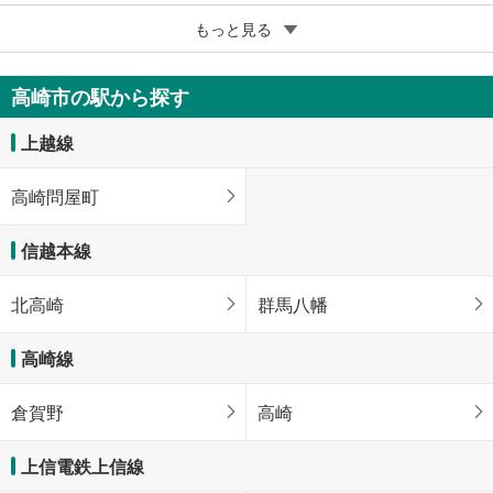
5
もっと見る
成約でもらえる
高崎市竜見町
2,180万円
高崎市の駅から探す
145m
（登記）
2
群馬県高崎市竜見町
上越線
高崎問屋町
信越本線
北高崎
群馬八幡
高崎線
倉賀野
高崎
上信電鉄上信線