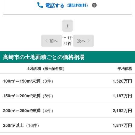
電話する
（通話料無料）
1
1
〜
1
件
前へ
次へ
/
1
件
高崎市の土地面積ごとの価格相場
土地面積（該当物件数）
平均価格
100m
～150m
未満
（
3
件）
1,520万円
2
2
150m
～200m
未満
（
8
件）
1,187万円
2
2
200m
～250m
未満
（
4
件）
2,192万円
2
2
250m
以上
（
16
件）
1,847万円
2