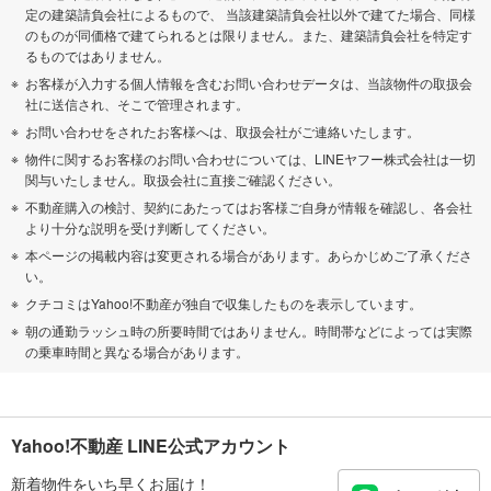
定の建築請負会社によるもので、 当該建築請負会社以外で建てた場合、同様
のものが同価格で建てられるとは限りません。また、建築請負会社を特定す
るものではありません。
お客様が入力する個人情報を含むお問い合わせデータは、当該物件の取扱会
社に送信され、そこで管理されます。
お問い合わせをされたお客様へは、取扱会社がご連絡いたします。
物件に関するお客様のお問い合わせについては、LINEヤフー株式会社は一切
関与いたしません。取扱会社に直接ご確認ください。
不動産購入の検討、契約にあたってはお客様ご自身が情報を確認し、各会社
より十分な説明を受け判断してください。
本ページの掲載内容は変更される場合があります。あらかじめご了承くださ
い。
クチコミはYahoo!不動産が独自で収集したものを表示しています。
朝の通勤ラッシュ時の所要時間ではありません。時間帯などによっては実際
の乗車時間と異なる場合があります。
Yahoo!不動産 LINE公式アカウント
新着物件をいち早くお届け！