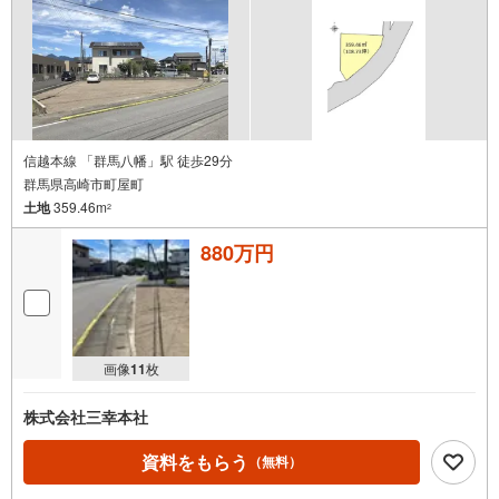
信越本線 「群馬八幡」駅 徒歩29分
群馬県高崎市町屋町
土地
359.46m
2
880万円
画像
11
枚
株式会社三幸本社
資料をもらう
（無料）