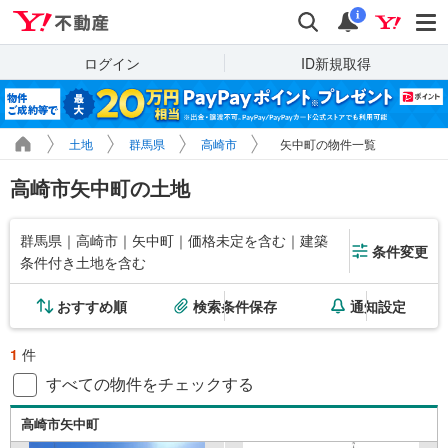
Yahoo!不動産
検索
通知
i
ログイン
ID新規取得
土地
群馬県
高崎市
矢中町の物件一覧
高崎市矢中町の土地
群馬県｜高崎市｜矢中町｜価格未定を含む｜建築
条件変更
条件付き土地を含む
おすすめ順
検索条件保存
通知設定
1
件
すべての物件をチェックする
高崎市矢中町