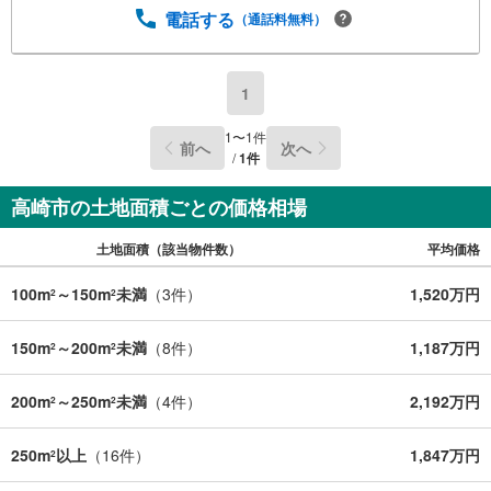
電話する
（通話料無料）
1
1
〜
1
件
前へ
次へ
/
1
件
高崎市の土地面積ごとの価格相場
土地面積（該当物件数）
平均価格
100m
～150m
未満
（
3
件）
1,520万円
2
2
150m
～200m
未満
（
8
件）
1,187万円
2
2
200m
～250m
未満
（
4
件）
2,192万円
2
2
250m
以上
（
16
件）
1,847万円
2