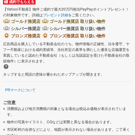
成約でもらえる
【Yahoo!不動産】物件ご成約で最大20万円相当PayPayポイントプレゼント！
の対象物件です。詳細は
プレゼント詳細
をご覧ください。
ゴールド推奨店
ゴールド推奨店 取り扱い物件
シルバー推奨店
シルバー推奨店 取り扱い物件
ブロンズ推奨店
ブロンズ推奨店 取り扱い物件
広告商品を購入している不動産会社のうち、物件情報の正確性、法令遵守、ヤ
フー不動産における成約実績等、当社所定の基準を満たした優良な店舗運営を
実践していると認めた不動産会社（もしくは当該認定を受けた不動産会社の取
扱物件）に表示されます。
タップすると用語の意味が書かれたポップアップが開きます。
PRマークについて
ご注意
消費税および地方消費税の対象となる場合は税込み価格が表示されていま
す。
物件の写真やイラスト、CGなどは実際と異なる場合があります。
市区町村の合併などにより、地図が表示されない場合があります。ご了承く
ださい。