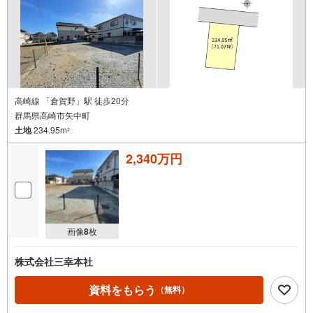
高崎線 「倉賀野」駅 徒歩20分
群馬県高崎市矢中町
土地
234.95m
2
2,340万円
画像
8
枚
株式会社三幸本社
資料をもらう
（無料）