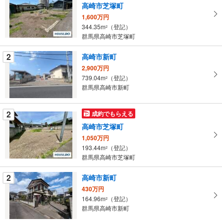
高崎市芝塚町
取
1,600万円
る
344.35m
（登記）
2
・
群馬県高崎市芝塚町
条
件
2
高崎市新町
を
2,900万円
マ
739.04m
（登記）
2
イ
群馬県高崎市新町
ペ
ー
2
成約でもらえる
ジ
高崎市芝塚町
に
1,050万円
保
193.44m
（登記）
2
存
群馬県高崎市芝塚町
す
る
2
高崎市新町
430万円
164.96m
（登記）
2
群馬県高崎市新町