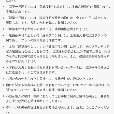
「新築一戸建て」には、完成後1年を経過している未入居物件が掲載されてい
る場合があります。
「新築一戸建て」には、販売住戸が複数の物件は、全ての住戸に該当しない
項目もあります。各問い合わせ先にご確認ください。
「建築条件付き土地」の価格には、建物価格は含まれません。
「建築条件付き土地」の「建物プラン例」は、土地購入者の設計プランの一
例であり、プランの採用可否は任意です。
「土地（建築条件なし）」の「建物プラン例」に関して、そのプラン例は特
定の建築請負会社によるもので、 当該建築請負会社以外で建てた場合、同様
のものが同価格で建てられるとは限りません。また、建築請負会社を特定す
るものではありません。
お客様が入力する個人情報を含むお問い合わせデータは、当該物件の取扱会
社に送信され、そこで管理されます。
お問い合わせをされたお客様へは、取扱会社がご連絡いたします。
物件に関するお客様のお問い合わせについては、LINEヤフー株式会社は一切
関与いたしません。取扱会社に直接ご確認ください。
不動産購入の検討、契約にあたってはお客様ご自身が情報を確認し、各会社
より十分な説明を受け判断してください。
本ページの掲載内容は変更される場合があります。あらかじめご了承くださ
い。