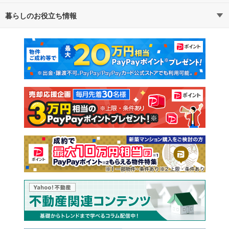
暮らしのお役立ち情報
不動産・住宅
賃貸住宅
通勤・通学時間から探す
地図から探す
マンションカタログ
教えて！住まいの先生
新築マンション
中古マンション
新築一戸建て
中古一戸建て
注文住宅
土地
売却査定