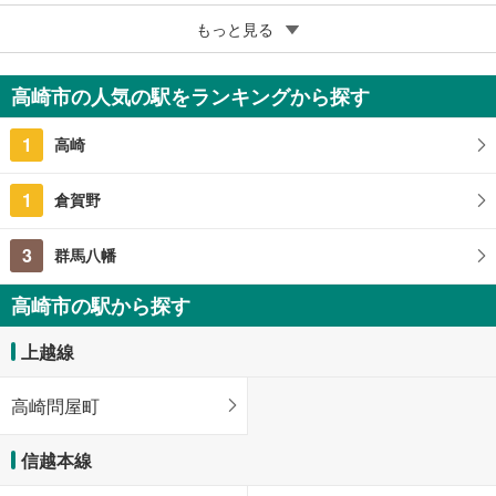
5
もっと見る
成約でもらえる
高崎市竜見町
2,180万円
高崎市の人気の駅をランキングから探す
145m
（登記）
2
群馬県高崎市竜見町
1
高崎
1
倉賀野
3
群馬八幡
高崎市の駅から探す
上越線
高崎問屋町
信越本線