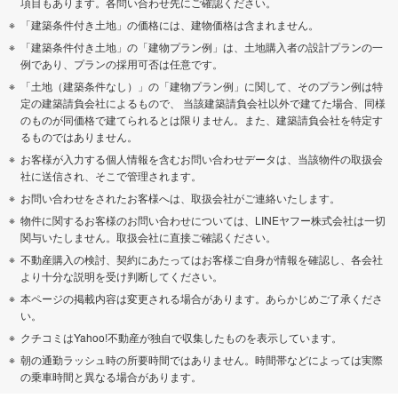
項目もあります。各問い合わせ先にご確認ください。
「建築条件付き土地」の価格には、建物価格は含まれません。
「建築条件付き土地」の「建物プラン例」は、土地購入者の設計プランの一
例であり、プランの採用可否は任意です。
「土地（建築条件なし）」の「建物プラン例」に関して、そのプラン例は特
定の建築請負会社によるもので、 当該建築請負会社以外で建てた場合、同様
のものが同価格で建てられるとは限りません。また、建築請負会社を特定す
るものではありません。
お客様が入力する個人情報を含むお問い合わせデータは、当該物件の取扱会
社に送信され、そこで管理されます。
お問い合わせをされたお客様へは、取扱会社がご連絡いたします。
物件に関するお客様のお問い合わせについては、LINEヤフー株式会社は一切
関与いたしません。取扱会社に直接ご確認ください。
不動産購入の検討、契約にあたってはお客様ご自身が情報を確認し、各会社
より十分な説明を受け判断してください。
本ページの掲載内容は変更される場合があります。あらかじめご了承くださ
い。
クチコミはYahoo!不動産が独自で収集したものを表示しています。
朝の通勤ラッシュ時の所要時間ではありません。時間帯などによっては実際
の乗車時間と異なる場合があります。