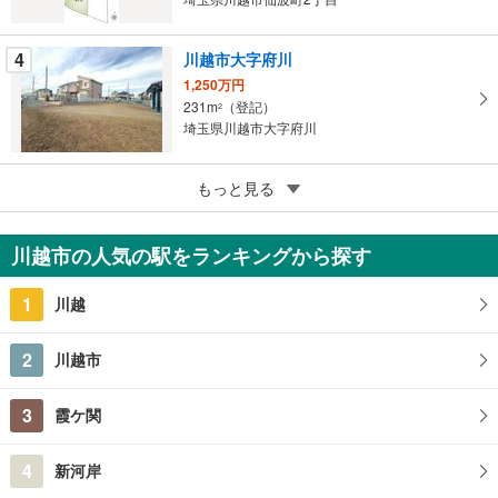
存
す
る
4
川越市大字府川
1,250万円
231m
（登記）
2
埼玉県川越市大字府川
5
川越市大字下赤坂
もっと見る
850万円
115.74m
（登記）
2
川越市の人気の駅をランキングから探す
埼玉県川越市大字下赤坂
1
川越
2
川越市
3
霞ケ関
4
新河岸