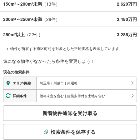
150m
～200m
未満
（
13
件）
2,620万円
2
2
200m
～250m
未満
（
28
件）
2,480万円
2
2
250m
以上
（
22
件）
3,285万円
2
物件が所在する市区町村を対象とした平均価格を表示しています。
気になる物件がなかったら
条件を変更しよう！
現在の検索条件
埼玉県｜川越市｜南通町
エリア/路線
価格未定を含む｜建築条件付き土地を含む
詳細条件
こ
新着物件通知を受け取る
の
検
索
検索条件を保存する
条