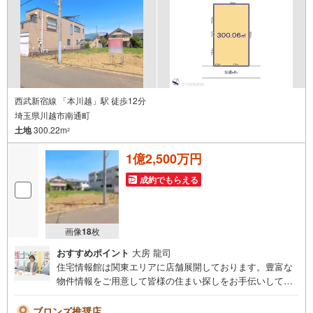
西武新宿線 「本川越」駅 徒歩12分
埼玉県川越市南通町
土地
300.22m
2
1億2,500万円
成約でもらえる
画像
18
枚
おすすめポイント
大房 龍司
住宅情報館は関東エリアに店舗展開しております。豊富な
物件情報をご用意して皆様の住まい探しをお手伝いしてお
ります。まずは最寄りの住宅情報館にお気軽にご相談くだ
さい。【営業時間 10:00～19:00 火曜・水曜（祝日の場
ブロンズ推奨店