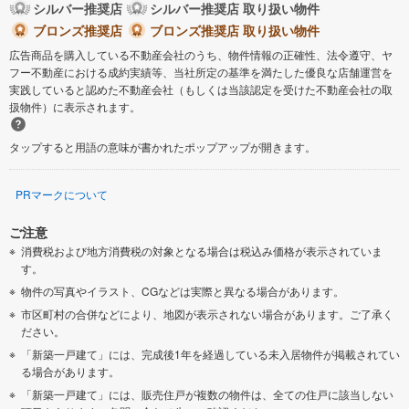
シルバー推奨店
シルバー推奨店 取り扱い物件
ブロンズ推奨店
ブロンズ推奨店 取り扱い物件
広告商品を購入している不動産会社のうち、物件情報の正確性、法令遵守、ヤ
フー不動産における成約実績等、当社所定の基準を満たした優良な店舗運営を
実践していると認めた不動産会社（もしくは当該認定を受けた不動産会社の取
扱物件）に表示されます。
タップすると用語の意味が書かれたポップアップが開きます。
PRマークについて
ご注意
消費税および地方消費税の対象となる場合は税込み価格が表示されていま
す。
物件の写真やイラスト、CGなどは実際と異なる場合があります。
市区町村の合併などにより、地図が表示されない場合があります。ご了承く
ださい。
「新築一戸建て」には、完成後1年を経過している未入居物件が掲載されてい
る場合があります。
「新築一戸建て」には、販売住戸が複数の物件は、全ての住戸に該当しない