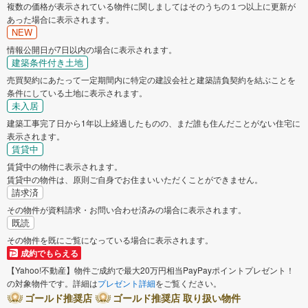
複数の価格が表示されている物件に関しましてはそのうちの１つ以上に更新が
あった場合に表示されます。
NEW
情報公開日が7日以内の場合に表示されます。
建築条件付き土地
売買契約にあたって一定期間内に特定の建設会社と建築請負契約を結ぶことを
条件にしている土地に表示されます。
未入居
建築工事完了日から1年以上経過したものの、まだ誰も住んだことがない住宅に
表示されます。
賃貸中
賃貸中の物件に表示されます。
賃貸中の物件は、原則ご自身でお住まいいただくことができません。
請求済
その物件が資料請求・お問い合わせ済みの場合に表示されます。
既読
その物件を既にご覧になっている場合に表示されます。
成約でもらえる
【Yahoo!不動産】物件ご成約で最大20万円相当PayPayポイントプレゼント！
の対象物件です。詳細は
プレゼント詳細
をご覧ください。
ゴールド推奨店
ゴールド推奨店 取り扱い物件