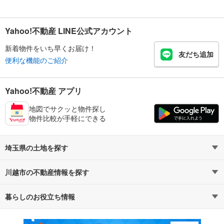
Yahoo!不動産 LINE公式アカウント
新着物件をいち早くお届け！
友だち追加
便利な機能のご紹介
Yahoo!不動産 アプリ
地図でサクッと物件探し
物件比較が手軽にできる
埼玉県の土地を探す
川越市の不動産情報を探す
路線・駅から探す
地域から探す
暮らしのお役立ち情報
不動産・住宅
賃貸住宅
通勤・通学時間から探す
地図から探す
マンションカタログ
教えて！住まいの先生
新築マンション
中古マンション