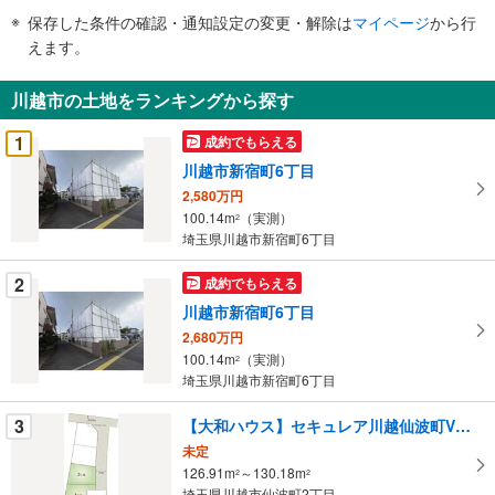
件
保存した条件の確認・通知設定の変更・解除は
マイページ
から行
で
えます。
通
知
川越市の土地をランキングから探す
を
受
1
成約でもらえる
け
川越市新宿町6丁目
取
2,580万円
る
100.14m
（実測）
2
・
埼玉県川越市新宿町6丁目
条
件
2
成約でもらえる
を
川越市新宿町6丁目
マ
2,680万円
イ
100.14m
（実測）
2
ペ
埼玉県川越市新宿町6丁目
ー
ジ
3
【大和ハウス】セキュレア川越仙波町VI （建築条件付宅地分譲）
に
未定
保
126.91m
～130.18m
2
2
埼玉県川越市仙波町2丁目