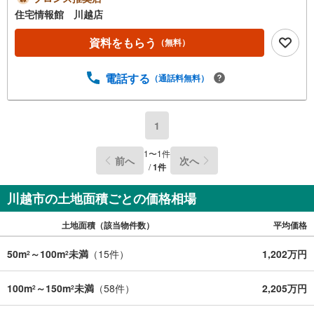
合は営業いたします）】「資料請求」「内覧」のお問い合
住宅情報館 川越店
わせは上記時間内ですとスムーズにご対応が可能です。ス
タッフ一同お客様のお問合せをお待ちしております。【住
資料をもらう
（無料）
宅ローン相談会】開催中無理のない住宅ローンの試算やご
購入の際にかかる諸費用の概算も行っております。しっか
電話する
（通話料無料）
りとした資金計画のアドバイスをさせて頂きますので、お
気軽にご相談ください。お客様第一主義をモット-にお引越
しをしてからも安心して住んでいただけるよう、末永く誠
実に努めさせて頂きます。住宅情報館にお越し頂けたら、
1
物件のご紹介だけではなく、お住まいの疑問、不安、お家
の事ならなんでもご相談いただけます。お客様の要望をお
1
〜
1
件
前へ
次へ
伺いしながら誠心誠意、全力でサポートさせて頂きます。
/
1
件
お客様一人一人に合わせたライフプランのご提案をさせて
いただきます。お気軽にご相談ください。
川越市の土地面積ごとの価格相場
土地面積（該当物件数）
平均価格
50m
～100m
未満
（
15
件）
1,202万円
2
2
100m
～150m
未満
（
58
件）
2,205万円
2
2