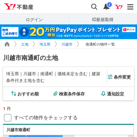
Yahoo!不動産
検索
通知
i
ログイン
ID新規取得
土地
埼玉県
川越市
南通町の物件一覧
川越市南通町の土地
埼玉県｜川越市｜南通町｜価格未定を含む｜建築
条件変更
条件付き土地を含む
おすすめ順
検索条件保存
通知設定
1
件
すべての物件をチェックする
川越市南通町