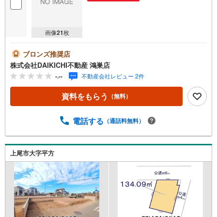
画像
21
枚
ブロンズ推奨店
株式会社DAIKICHI不動産 鴻巣店
-.--
不動産会社レビュー 2件
資料をもらう
（無料）
電話する
（通話料無料）
上尾市大字平方