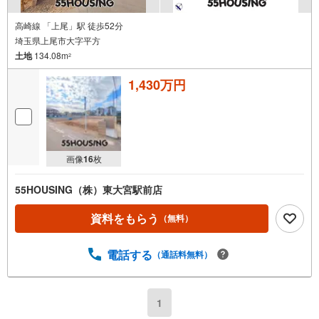
高崎線 「上尾」駅 徒歩52分
埼玉県上尾市大字平方
土地
134.08m
2
1,430万円
画像
16
枚
55HOUSING（株）東大宮駅前店
資料をもらう
（無料）
電話する
（通話料無料）
1