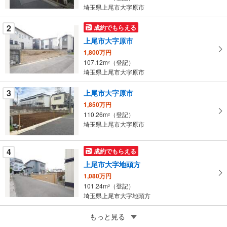
・
埼玉県上尾市大字原市
条
件
2
成約でもらえる
を
上尾市大字原市
マ
1,800万円
イ
107.12m
（登記）
2
ペ
埼玉県上尾市大字原市
ー
ジ
3
上尾市大字原市
に
1,850万円
保
110.26m
（登記）
2
埼玉県上尾市大字原市
存
す
る
4
成約でもらえる
上尾市大字地頭方
1,080万円
101.24m
（登記）
2
埼玉県上尾市大字地頭方
5
上尾市大字平方領々家
もっと見る