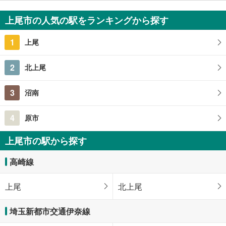
7,500万円
5754m
（登記）
2
上尾市の人気の駅をランキングから探す
埼玉県上尾市大字平方領々家
1
上尾
2
北上尾
3
沼南
4
原市
上尾市の駅から探す
高崎線
上尾
北上尾
埼玉新都市交通伊奈線