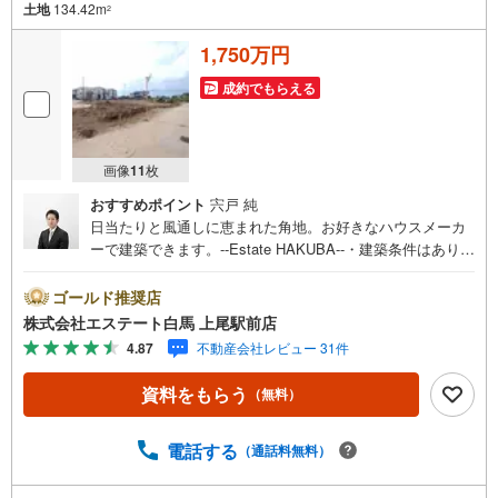
土地
134.42m
2
1,750万円
成約でもらえる
画像
11
枚
おすすめポイント
宍戸 純
日当たりと風通しに恵まれた角地。お好きなハウスメーカ
ーで建築できます。--Estate HAKUBA--・建築条件はありま
せん。お好みのメーカーで建築可能です。・日当たりや風
通しに優れた角地。開放感のある住環境です。・ローソン
ゴールド推奨店
まで約380m。深夜のちょっとした買物も楽々。・平方小学
株式会社エステート白馬 上尾駅前店
校まで約470m。低学年のお子様も通いやすい。Public Rela
4.87
不動産会社レビュー 31件
tions ----◇白馬グループ施工［白馬の家］のご紹介・断熱
等性能等級5・省エネルギー性能等級6を標準採用。・全棟
資料をもらう
（無料）
気密測定、C値0.4前後の超高気密の住宅です。・営業を通
さない、設計士との直通スタイル。・ぜひご相談くださ
い。◎ローソンまで約380mで便利。開放的な角地で日当た
電話する
（通話料無料）
り良好な、建築条件なしの土地です。