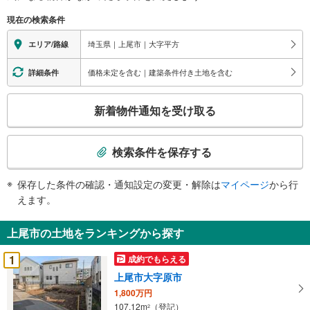
現在の検索条件
埼玉県｜上尾市｜大字平方
エリア/路線
価格未定を含む｜建築条件付き土地を含む
詳細条件
こ
新着物件通知を受け取る
の
検
索
検索条件を保存する
条
件
保存した条件の確認・通知設定の変更・解除は
マイページ
から行
で
えます。
通
知
上尾市の土地をランキングから探す
を
受
1
成約でもらえる
け
上尾市大字原市
取
1,800万円
る
107.12m
（登記）
2