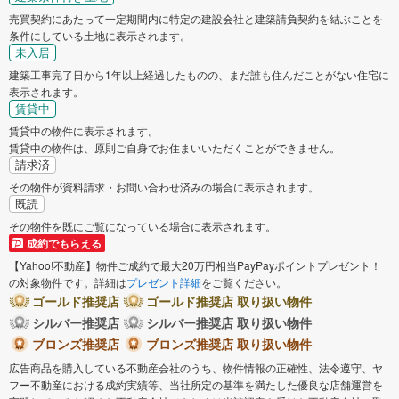
売買契約にあたって一定期間内に特定の建設会社と建築請負契約を結ぶことを
条件にしている土地に表示されます。
未入居
建築工事完了日から1年以上経過したものの、まだ誰も住んだことがない住宅に
表示されます。
賃貸中
賃貸中の物件に表示されます。
賃貸中の物件は、原則ご自身でお住まいいただくことができません。
請求済
その物件が資料請求・お問い合わせ済みの場合に表示されます。
既読
その物件を既にご覧になっている場合に表示されます。
成約でもらえる
【Yahoo!不動産】物件ご成約で最大20万円相当PayPayポイントプレゼント！
の対象物件です。詳細は
プレゼント詳細
をご覧ください。
ゴールド推奨店
ゴールド推奨店 取り扱い物件
シルバー推奨店
シルバー推奨店 取り扱い物件
ブロンズ推奨店
ブロンズ推奨店 取り扱い物件
広告商品を購入している不動産会社のうち、物件情報の正確性、法令遵守、ヤ
フー不動産における成約実績等、当社所定の基準を満たした優良な店舗運営を