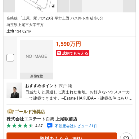
高崎線 「上尾」駅 バス20分 平方上野 バス停下車 徒歩6分
埼玉県上尾市大字平方
土地
134.02m
2
1,590万円
成約でもらえる
画像
9
枚
おすすめポイント
宍戸 純
日当たりと風通しに恵まれた角地。お好きなハウスメーカ
ーで建築できます。--Estate HAKUBA--・建築条件はありま
せん。お好みのメーカーで建築可能です。・日当たりや風
通しに優れた角地。開放感のある住環境です。・ローソン
ゴールド推奨店
まで約380m。深夜のちょっとした買物も楽々。・平方小学
株式会社エステート白馬 上尾駅前店
校まで約470m。低学年のお子様も通いやすい。Public Rela
4.87
不動産会社レビュー 31件
tions ----◇白馬グループ施工［白馬の家］のご紹介・断熱
等性能等級5・省エネルギー性能等級6を標準採用。・全棟
資料をもらう
（無料）