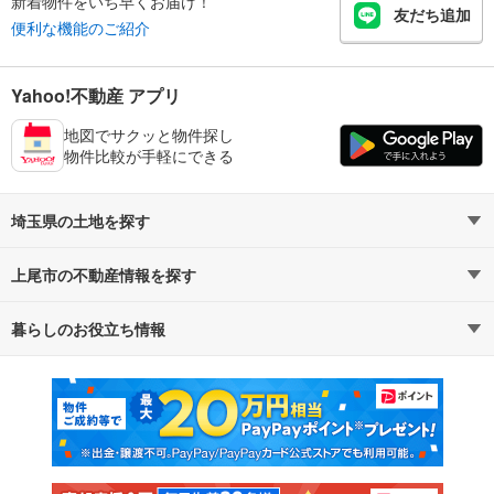
新着物件をいち早くお届け！
友だち追加
便利な機能のご紹介
Yahoo!不動産 アプリ
地図でサクッと物件探し
物件比較が手軽にできる
埼玉県の土地を探す
上尾市の不動産情報を探す
路線・駅から探す
地域から探す
暮らしのお役立ち情報
不動産・住宅
賃貸住宅
通勤・通学時間から探す
地図から探す
マンションカタログ
教えて！住まいの先生
新築マンション
中古マンション
新築一戸建て
中古一戸建て