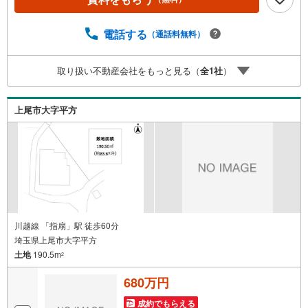
気密測定、C値0.4前後の超高気密の住宅です。・営業を通
さない、設計士との直通スタイル。・ぜひご相談くださ
い。◎ローソンまで約380mで便利。開放的な角地で日当た
電話する
（通話料無料）
り良好な、建築条件なしの土地です。
取り扱い不動産会社をもっと見る（
全
1
社
）
上尾市大字平方
川越線 「指扇」駅 徒歩60分
埼玉県上尾市大字平方
土地
190.5m
2
680万円
成約でもらえる