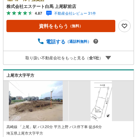
まで約380m。深夜のちょっとした買物も楽々。・平方小学
株式会社エステート白馬 上尾駅前店
校まで約470m。低学年のお子様も通いやすい。Public Rela
4.87
不動産会社レビュー 31件
tions ----◇白馬グループ施工［白馬の家］のご紹介・断熱
等性能等級5・省エネルギー性能等級6を標準採用。・全棟
資料をもらう
（無料）
気密測定、C値0.4前後の超高気密の住宅です。・営業を通
さない、設計士との直通スタイル。・ぜひご相談くださ
い。◎ローソンまで約380mで便利。開放的な角地で日当た
電話する
（通話料無料）
り良好な、建築条件なしの土地です。
取り扱い不動産会社をもっと見る（
全
1
社
）
上尾市大字平方
高崎線 「上尾」駅 バス20分 平方上野 バス停下車 徒歩6分
埼玉県上尾市大字平方