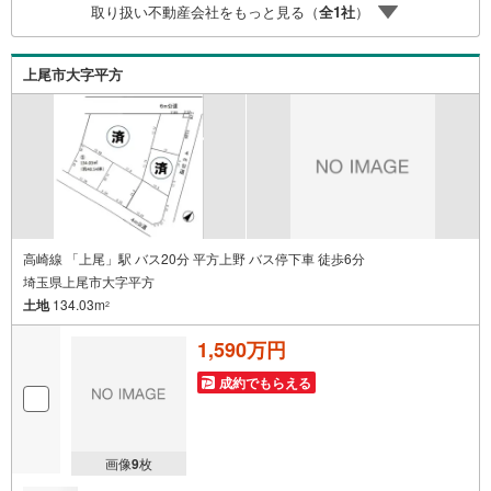
取り扱い不動産会社をもっと見る（
全
1
社
）
上尾市大字平方
高崎線 「上尾」駅 バス20分 平方上野 バス停下車 徒歩6分
埼玉県上尾市大字平方
土地
134.03m
2
1,590万円
成約でもらえる
画像
9
枚