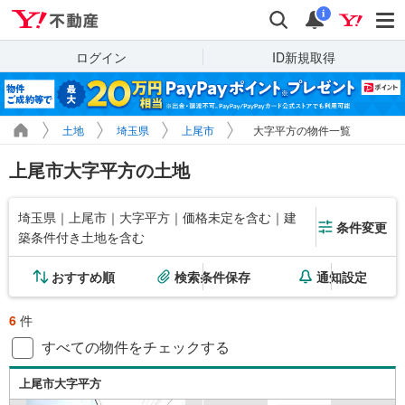
Yahoo!不動産
検索
通知
i
ログイン
ID新規取得
土地
埼玉県
上尾市
大字平方の物件一覧
上尾市大字平方の土地
埼玉県｜上尾市｜大字平方｜価格未定を含む｜建
条件変更
築条件付き土地を含む
おすすめ順
検索条件保存
通知設定
6
件
すべての物件をチェックする
上尾市大字平方