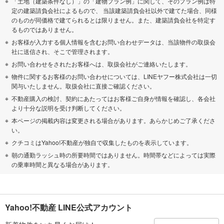
「土地（建築条件なし）」の「建物プラン例」に関して、そのプラン例は特
定の建築請負会社によるもので、 当該建築請負会社以外で建てた場合、同様
のものが同価格で建てられるとは限りません。また、建築請負会社を特定す
るものではありません。
お客様が入力する個人情報を含むお問い合わせデータは、当該物件の取扱会
社に送信され、そこで管理されます。
お問い合わせをされたお客様へは、取扱会社がご連絡いたします。
物件に関するお客様のお問い合わせについては、LINEヤフー株式会社は一切
関与いたしません。取扱会社に直接ご確認ください。
不動産購入の検討、契約にあたってはお客様ご自身が情報を確認し、各会社
より十分な説明を受け判断してください。
本ページの掲載内容は変更される場合があります。あらかじめご了承くださ
い。
クチコミはYahoo!不動産が独自で収集したものを表示しています。
朝の通勤ラッシュ時の所要時間ではありません。時間帯などによっては実際
の乗車時間と異なる場合があります。
Yahoo!不動産 LINE公式アカウント