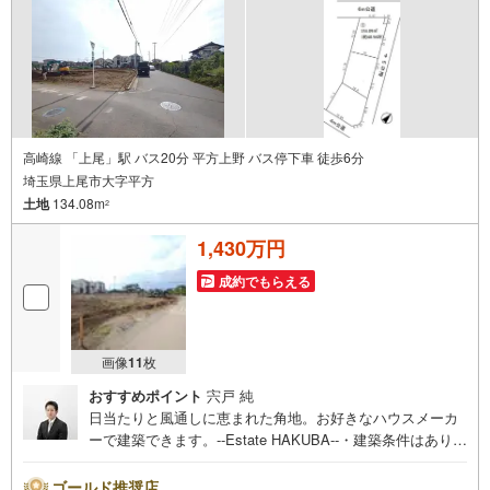
高崎線 「上尾」駅 バス20分 平方上野 バス停下車 徒歩6分
埼玉県上尾市大字平方
土地
134.08m
2
1,430万円
成約でもらえる
画像
11
枚
おすすめポイント
宍戸 純
日当たりと風通しに恵まれた角地。お好きなハウスメーカ
ーで建築できます。--Estate HAKUBA--・建築条件はありま
せん。お好みのメーカーで建築可能です。・日当たりや風
通しに優れた角地。開放感のある住環境です。・ローソン
ゴールド推奨店