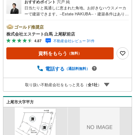
おすすめポイント
宍戸 純
日当たりと風通しに恵まれた角地。お好きなハウスメーカ
ーで建築できます。--Estate HAKUBA--・建築条件はありま
せん。お好みのメーカーで建築可能です。・日当たりや風
通しに優れた角地。開放感のある住環境です。・ローソン
ゴールド推奨店
まで約380m。深夜のちょっとした買物も楽々。・平方小学
株式会社エステート白馬 上尾駅前店
校まで約470m。低学年のお子様も通いやすい。Public Rela
4.87
不動産会社レビュー 31件
tions ----◇白馬グループ施工［白馬の家］のご紹介・断熱
等性能等級5・省エネルギー性能等級6を標準採用。・全棟
資料をもらう
（無料）
気密測定、C値0.4前後の超高気密の住宅です。・営業を通
さない、設計士との直通スタイル。・ぜひご相談くださ
い。◎ローソンまで約380mで便利。開放的な角地で日当た
電話する
（通話料無料）
り良好な、建築条件なしの土地です。
取り扱い不動産会社をもっと見る（
全
1
社
）
上尾市大字平方