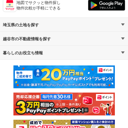
地図でサクッと物件探し
物件比較が手軽にできる
埼玉県の土地を探す
越谷市の不動産情報を探す
路線・駅から探す
地域から探す
暮らしのお役立ち情報
不動産・住宅
賃貸住宅
通勤・通学時間から探す
地図から探す
マンションカタログ
教えて！住まいの先生
新築マンション
中古マンション
新築一戸建て
中古一戸建て
注文住宅
土地
売却査定