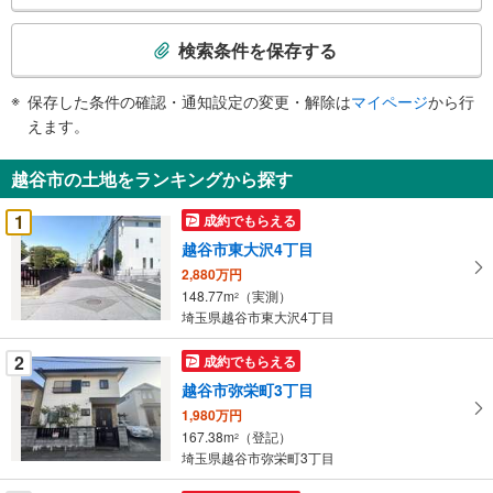
検
索
検索条件を保存する
条
件
保存した条件の確認・通知設定の変更・解除は
マイページ
から行
で
えます。
通
知
越谷市の土地をランキングから探す
を
受
1
成約でもらえる
け
越谷市東大沢4丁目
取
2,880万円
る
148.77m
（実測）
2
・
埼玉県越谷市東大沢4丁目
条
件
2
成約でもらえる
を
越谷市弥栄町3丁目
マ
1,980万円
イ
167.38m
（登記）
2
ペ
埼玉県越谷市弥栄町3丁目
ー