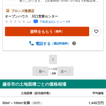
地でございます。【営業時間 10:00～21:00】※水曜定休上
記時間はお電話が繋がりやすくなっております。ぜひお気
軽にご連絡ください！現地を見学される場合は「室内・現
ブロンズ推奨店
地を見学する（無料）」ボタンよりご希望の日時をご記入
オープンハウス 川口営業センター
いただけますとスムーズにご案内が可能です。◎現地のご
-.--
不動産会社レビュー 4件
案内について・平日や夜遅い時間帯もご案内が可能 ※定休
日を除く・経験豊富なスタッフが物件詳細を丁寧にご説明
資料をもらう
（無料）
いたします。・車でご自宅や最寄り駅等、ご指定の場所ま
で送迎します。・チャイルドシートのご用意ございます。
◎個別FP相談会 無料物件のご紹介だけでなく住宅ロー
電話する
（通話料無料）
ン・資金のご相談、まずは家探しについて話を聞きたいと
いう方も大歓迎です！年間8000棟以上の限定物件を発表し
ているオープンハウスだから出会える物件が多数ございま
1
す。ぜひお気軽にご連絡・ご相談ください！※限定物件:当
社のみ、もしくは当社を含めた数社でのみご紹介可能なオ
1
〜
3
件
前へ
次へ
ープンハウス・ディベロップメントの物件
/
3
件
越谷市の土地面積ごとの価格相場
土地面積（該当物件数）
平均価格
50m
～100m
未満
（
36
件）
1,445万円
2
2