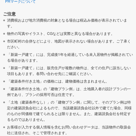
PRマークについて
ご注意
消費税および地方消費税の対象となる場合は税込み価格が表示されていま
す。
物件の写真やイラスト、CGなどは実際と異なる場合があります。
市区町村の合併などにより、地図が表示されない場合があります。ご了承く
ださい。
「新築一戸建て」には、完成後1年を経過している未入居物件が掲載されてい
る場合があります。
「新築一戸建て」には、販売住戸が複数の物件は、全ての住戸に該当しない
項目もあります。各問い合わせ先にご確認ください。
「建築条件付き土地」の価格には、建物価格は含まれません。
「建築条件付き土地」の「建物プラン例」は、土地購入者の設計プランの一
例であり、プランの採用可否は任意です。
「土地（建築条件なし）」の「建物プラン例」に関して、そのプラン例は特
定の建築請負会社によるもので、 当該建築請負会社以外で建てた場合、同様
のものが同価格で建てられるとは限りません。また、建築請負会社を特定す
るものではありません。
お客様が入力する個人情報を含むお問い合わせデータは、当該物件の取扱会
社に送信され、そこで管理されます。