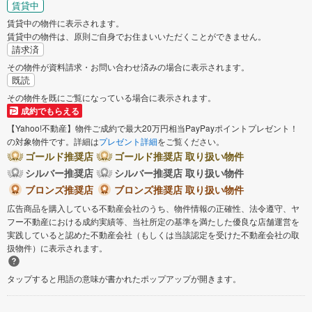
賃貸中
賃貸中の物件に表示されます。
賃貸中の物件は、原則ご自身でお住まいいただくことができません。
請求済
その物件が資料請求・お問い合わせ済みの場合に表示されます。
既読
その物件を既にご覧になっている場合に表示されます。
成約でもらえる
【Yahoo!不動産】物件ご成約で最大20万円相当PayPayポイントプレゼント！
の対象物件です。詳細は
プレゼント詳細
をご覧ください。
ゴールド推奨店
ゴールド推奨店 取り扱い物件
シルバー推奨店
シルバー推奨店 取り扱い物件
ブロンズ推奨店
ブロンズ推奨店 取り扱い物件
広告商品を購入している不動産会社のうち、物件情報の正確性、法令遵守、ヤ
フー不動産における成約実績等、当社所定の基準を満たした優良な店舗運営を
実践していると認めた不動産会社（もしくは当該認定を受けた不動産会社の取
扱物件）に表示されます。
タップすると用語の意味が書かれたポップアップが開きます。