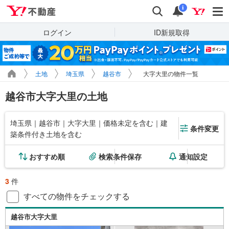
Yahoo!不動産
検索
通知
i
ログイン
ID新規取得
土地
埼玉県
越谷市
大字大里の物件一覧
越谷市大字大里の土地
埼玉県｜越谷市｜大字大里｜価格未定を含む｜建
条件変更
築条件付き土地を含む
おすすめ順
検索条件保存
通知設定
3
件
すべての物件をチェックする
越谷市大字大里