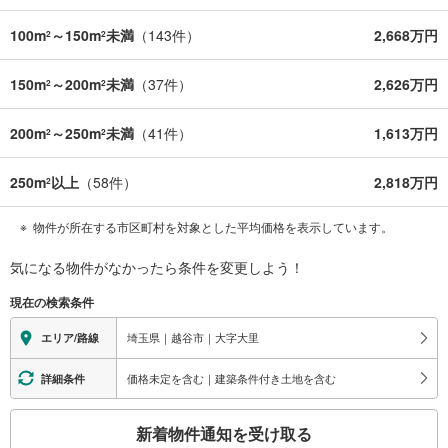
100m
～150m
未満
（
143
件）
2,668万円
2
2
150m
～200m
未満
（
37
件）
2,626万円
2
2
200m
～250m
未満
（
41
件）
1,613万円
2
2
250m
以上
（
58
件）
2,818万円
2
物件が所在する市区町村を対象とした平均価格を表示しています。
気になる物件がなかったら
条件を変更しよう！
現在の検索条件
埼玉県｜越谷市｜大字大里
エリア/路線
価格未定を含む｜建築条件付き土地を含む
詳細条件
こ
新着物件通知を受け取る
の