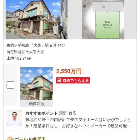
東武伊勢崎線 「大袋」駅 徒歩14分
埼玉県越谷市大字大里
土地
102.91m
2
2,550万円
成約でもらえる
画像
21
枚
おすすめポイント
濱野 政広
敷地約31坪・自由設計で夢のマイホームはいかがでしょう
か！建築条件なし・お好きなハウスメーカーで建築可能！
希望の間取りが叶いやすい整形地！桜井南小学校まで徒歩
約4分（300m）、お子様の通学に安心です！◇お子様がい
ゴールド推奨店