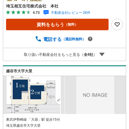
るお客様でも安心◇キッズスペース完備。チャイルドシー
埼玉相互住宅株式会社 本社
トも完備しているので、必要の際はお声掛け下さい。◇住
4.73
不動産会社レビュー 26件
宅ローンについて◇現在借入れがある、勤続年数が短い、
自己資金が少ない、住宅ローンが組めるか心配・・・そう
資料をもらう
（無料）
思われている方。当社には住宅ローン専門アドバイザーお
ります！お気軽にご相談下さい。◇買取保証付き売却シス
テム◇お住み替えでご自宅が売れない、不動産早期現金化
電話する
（通話料無料）
をしたい、他社に販売活動を依頼しているが売れな
い・・・そう思われている方。一定期間で成約に至らなか
取り扱い不動産会社をもっと見る（
全
4
社
）
った場合、予め設定させていただいた金額で当社が買取致
します。越谷の戸建、土地、マンション買取は埼玉相互住
宅蒲生本店まで！
越谷市大字大里
東武伊勢崎線 「大袋」駅 徒歩15分
埼玉県越谷市大字大里