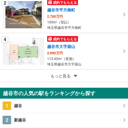
ジ
2
成約でもらえる
に
越谷市平方南町
保
2,780万円
存
100m
（登記）
2
す
埼玉県越谷市平方南町
る
4
成約でもらえる
越谷市大字袋山
2,990万円
113.43m
（実測）
2
埼玉県越谷市大字袋山
5
もっと見る
成約でもらえる
越谷市大字三野宮
1,183万円
越谷市の人気の駅をランキングから探す
300.74m
（登記）
2
埼玉県越谷市大字三野宮
1
越谷
2
新越谷