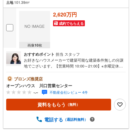
土地
101.39m
2
2,620万円
成約でもらえる
画像
10
枚
おすすめポイント
担当 スタッフ
お好きなハウスメーカーで建築可能な建築条件無しの分譲
地でございます。【営業時間 10:00～21:00】※水曜定休上
記時間はお電話が繋がりやすくなっております。ぜひお気
軽にご連絡ください！現地を見学される場合は「室内・現
ブロンズ推奨店
地を見学する（無料）」ボタンよりご希望の日時をご記入
オープンハウス 川口営業センター
いただけますとスムーズにご案内が可能です。◎現地のご
-.--
不動産会社レビュー 4件
案内について・平日や夜遅い時間帯もご案内が可能 ※定休
日を除く・経験豊富なスタッフが物件詳細を丁寧にご説明
資料をもらう
（無料）
いたします。・車でご自宅や最寄り駅等、ご指定の場所ま
で送迎します。・チャイルドシートのご用意ございます。
◎個別FP相談会 無料物件のご紹介だけでなく住宅ロー
電話する
（通話料無料）
ン・資金のご相談、まずは家探しについて話を聞きたいと
いう方も大歓迎です！年間8000棟以上の限定物件を発表し