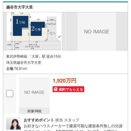
ているオープンハウスだから出会える物件が多数ございま
越谷市大字大里
す。ぜひお気軽にご連絡・ご相談ください！※限定物件:当
社のみ、もしくは当社を含めた数社でのみご紹介可能なオ
ープンハウス・ディベロップメントの物件
東武伊勢崎線 「大袋」駅 徒歩15分
埼玉県越谷市大字大里
土地
76.91m
2
1,920万円
成約でもらえる
画像
10
枚
おすすめポイント
担当 スタッフ
お好きなハウスメーカーで建築可能な建築条件無しの分譲