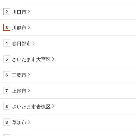
川口市
2
川越市
3
春日部市
4
さいたま市大宮区
5
三郷市
6
上尾市
7
さいたま市岩槻区
8
草加市
8