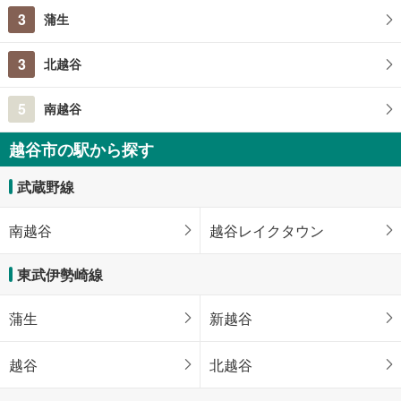
3
蒲生
3
北越谷
5
南越谷
越谷市の駅から探す
武蔵野線
南越谷
越谷レイクタウン
東武伊勢崎線
蒲生
新越谷
越谷
北越谷