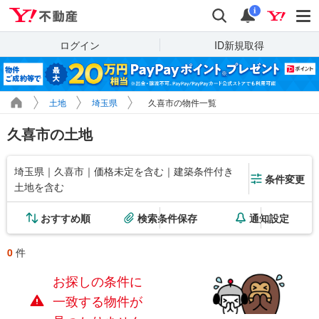
Yahoo!不動産
検索
通知
i
ログイン
ID新規取得
土地
埼玉県
久喜市の物件一覧
久喜市の土地
埼玉県｜久喜市｜価格未定を含む｜建築条件付き
条件変更
土地を含む
おすすめ順
検索条件保存
通知設定
0
件
お探しの条件に
一致する物件が