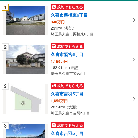
受
1
成約でもらえる
け
久喜市栗橋東6丁目
取
840万円
る
231m
（登記）
2
・
埼玉県久喜市栗橋東6丁目
条
件
2
成約でもらえる
を
久喜市鷲宮5丁目
マ
1,150万円
イ
182.01m
（登記）
2
ペ
埼玉県久喜市鷲宮5丁目
ー
ジ
3
成約でもらえる
に
久喜市吉羽5丁目
保
1,890万円
存
207.4m
（実測）
2
す
埼玉県久喜市吉羽5丁目
る
3
成約でもらえる
久喜市吉羽5丁目