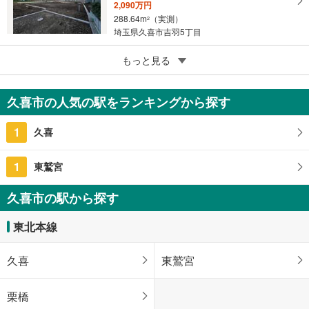
2,090万円
288.64m
（実測）
2
埼玉県久喜市吉羽5丁目
3
もっと見る
成約でもらえる
久喜市菖蒲町菖蒲
580万円
久喜市の人気の駅をランキングから探す
181m
（登記）
2
埼玉県久喜市菖蒲町菖蒲
1
久喜
1
東鷲宮
久喜市の駅から探す
東北本線
久喜
東鷲宮
栗橋