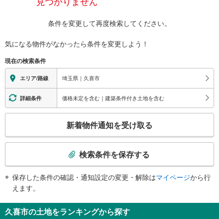
見つかりません
条件を変更して再度検索してください。
気になる物件がなかったら
条件を変更しよう！
現在の検索条件
埼玉県｜久喜市
エリア/路線
価格未定を含む｜建築条件付き土地を含む
詳細条件
こ
新着物件通知を受け取る
の
検
索
検索条件を保存する
条
件
保存した条件の確認・通知設定の変更・解除は
マイページ
から行
で
えます。
通
知
久喜市の土地をランキングから探す
を