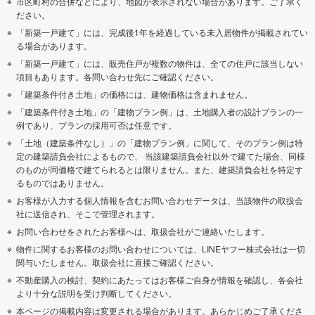
市区町村の合併などにより、地図が表示されない場合があります。ご了承く
ださい。
「新築一戸建て」には、完成後1年を経過している未入居物件が掲載されてい
る場合があります。
「新築一戸建て」には、販売住戸が複数の物件は、全ての住戸に該当しない
項目もあります。各問い合わせ先にご確認ください。
「建築条件付き土地」の価格には、建物価格は含まれません。
「建築条件付き土地」の「建物プラン例」は、土地購入者の設計プランの一
例であり、プランの採用可否は任意です。
「土地（建築条件なし）」の「建物プラン例」に関して、そのプラン例は特
定の建築請負会社によるもので、 当該建築請負会社以外で建てた場合、同様
のものが同価格で建てられるとは限りません。また、建築請負会社を特定す
るものではありません。
お客様が入力する個人情報を含むお問い合わせデータは、当該物件の取扱会
社に送信され、そこで管理されます。
お問い合わせをされたお客様へは、取扱会社がご連絡いたします。
物件に関するお客様のお問い合わせについては、LINEヤフー株式会社は一切
関与いたしません。取扱会社に直接ご確認ください。
不動産購入の検討、契約にあたってはお客様ご自身が情報を確認し、各会社
より十分な説明を受け判断してください。
本ページの掲載内容は変更される場合があります。あらかじめご了承くださ