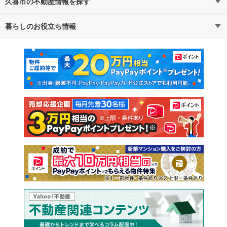
久喜市の不動産情報を探す
路線・駅から探す
地域から探す
暮らしのお役立ち情報
不動産・住宅
賃貸住宅
通勤・通学時間から探す
地図から探す
マンションカタログ
教えて！住まいの先生
新築マンション
中古マンション
新築一戸建て
中古一戸建て
注文住宅
土地
売却査定