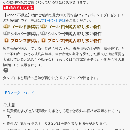
その物件を既にご覧になっている場合に表示されます。
成約でもらえる
【Yahoo!不動産】物件ご成約で最大20万円相当PayPayポイントプレゼント！
の対象物件です。詳細は
プレゼント詳細
をご覧ください。
ゴールド推奨店
ゴールド推奨店 取り扱い物件
シルバー推奨店
シルバー推奨店 取り扱い物件
ブロンズ推奨店
ブロンズ推奨店 取り扱い物件
広告商品を購入している不動産会社のうち、物件情報の正確性、法令遵守、ヤ
フー不動産における成約実績等、当社所定の基準を満たした優良な店舗運営を
実践していると認めた不動産会社（もしくは当該認定を受けた不動産会社の取
扱物件）に表示されます。
タップすると用語の意味が書かれたポップアップが開きます。
PRマークについて
ご注意
消費税および地方消費税の対象となる場合は税込み価格が表示されていま
す。
物件の写真やイラスト、CGなどは実際と異なる場合があります。