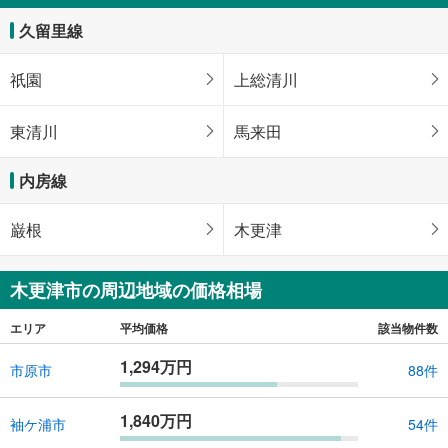
久留里線
祇園
上総清川
東清川
馬来田
内房線
巌根
木更津
木更津市の周辺地域の価格相場
エリア
平均価格
該当物件数
1,294万円
市原市
88件
1,840万円
袖ケ浦市
54件