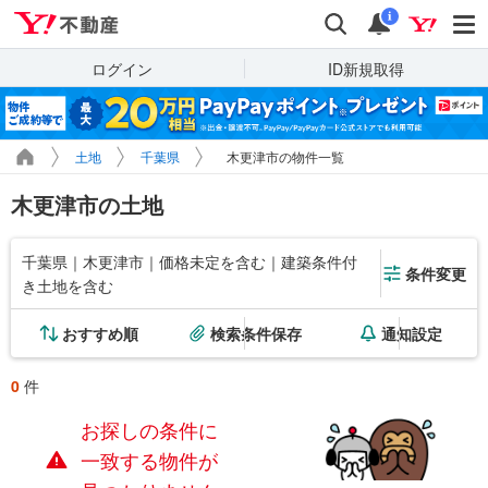
Yahoo!不動産
検索
通知
i
ログイン
ID新規取得
土地
千葉県
木更津市の物件一覧
木更津市の土地
千葉県｜木更津市｜価格未定を含む｜建築条件付
条件変更
き土地を含む
おすすめ順
検索条件保存
通知設定
0
件
お探しの条件に
一致する物件が