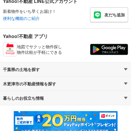
Yahoo!不動産 LINE公式アカウント
新着物件をいち早くお届け！
友だち追加
便利な機能のご紹介
Yahoo!不動産 アプリ
地図でサクッと物件探し
物件比較が手軽にできる
千葉県の土地を探す
木更津市の不動産情報を探す
路線・駅から探す
地域から探す
暮らしのお役立ち情報
不動産・住宅
賃貸住宅
通勤・通学時間から探す
地図から探す
マンションカタログ
教えて！住まいの先生
新築マンション
中古マンション
新築一戸建て
中古一戸建て