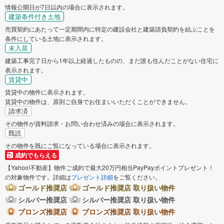
情報公開日が7日以内の場合に表示されます。
建築条件付き土地
売買契約にあたって一定期間内に特定の建設会社と建築請負契約を結ぶことを
条件にしている土地に表示されます。
未入居
建築工事完了日から1年以上経過したものの、まだ誰も住んだことがない住宅に
表示されます。
賃貸中
賃貸中の物件に表示されます。
賃貸中の物件は、原則ご自身でお住まいいただくことができません。
請求済
その物件が資料請求・お問い合わせ済みの場合に表示されます。
既読
その物件を既にご覧になっている場合に表示されます。
成約でもらえる
【Yahoo!不動産】物件ご成約で最大20万円相当PayPayポイントプレゼント！
の対象物件です。詳細は
プレゼント詳細
をご覧ください。
ゴールド推奨店
ゴールド推奨店 取り扱い物件
シルバー推奨店
シルバー推奨店 取り扱い物件
ブロンズ推奨店
ブロンズ推奨店 取り扱い物件