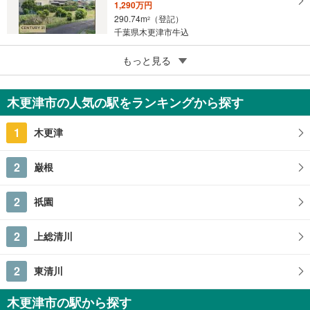
1,290万円
290.74m
（登記）
2
千葉県木更津市牛込
5
もっと見る
成約でもらえる
木更津市中里2丁目
780万円
木更津市の人気の駅をランキングから探す
231.39m
（登記）
2
千葉県木更津市中里2丁目
1
木更津
2
巌根
2
祇園
2
上総清川
2
東清川
木更津市の駅から探す