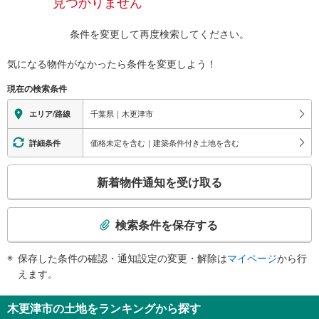
見つかりません
条件を変更して再度検索してください。
気になる物件がなかったら
条件を変更しよう！
現在の検索条件
千葉県｜木更津市
エリア/路線
価格未定を含む｜建築条件付き土地を含む
詳細条件
こ
新着物件通知を受け取る
の
検
索
検索条件を保存する
条
件
保存した条件の確認・通知設定の変更・解除は
マイページ
から行
で
えます。
通
知
木更津市の土地をランキングから探す
を