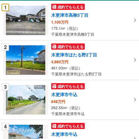
受
1
成約でもらえる
け
木更津市高柳3丁目
取
1,100万円
る
175.1m
（登記）
2
・
千葉県木更津市高柳3丁目
条
件
2
成約でもらえる
を
木更津市ほたる野2丁目
マ
4,980万円
イ
461.03m
（登記）
2
ペ
千葉県木更津市ほたる野2丁目
ー
ジ
3
成約でもらえる
に
木更津市牛込
保
648万円
存
262.55m
（登記）
2
す
千葉県木更津市牛込
る
4
成約でもらえる
木更津市牛込