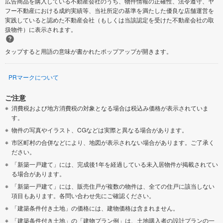
広告商品を購入している不動産会社のうち、物件情報の正確性、法令遵守、ヤ
フー不動産における成約実績等、当社所定の基準を満たした優良な店舗運営を
実践していると認めた不動産会社（もしくは当該認定を受けた不動産会社の取
扱物件）に表示されます。
タップすると用語の意味が書かれたポップアップが開きます。
PRマークについて
ご注意
消費税および地方消費税の対象となる場合は税込み価格が表示されていま
す。
物件の写真やイラスト、CGなどは実際と異なる場合があります。
市区町村の合併などにより、地図が表示されない場合があります。ご了承く
ださい。
「新築一戸建て」には、完成後1年を経過している未入居物件が掲載されてい
る場合があります。
「新築一戸建て」には、販売住戸が複数の物件は、全ての住戸に該当しない
項目もあります。各問い合わせ先にご確認ください。
「建築条件付き土地」の価格には、建物価格は含まれません。
「建築条件付き土地」の「建物プラン例」は、土地購入者の設計プランの一