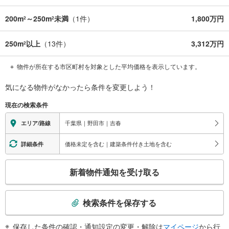
200m
～250m
未満
（
1
件）
1,800万円
2
2
250m
以上
（
13
件）
3,312万円
2
物件が所在する市区町村を対象とした平均価格を表示しています。
気になる物件がなかったら
条件を変更しよう！
現在の検索条件
千葉県｜野田市｜吉春
エリア/路線
価格未定を含む｜建築条件付き土地を含む
詳細条件
こ
新着物件通知を受け取る
の
検
索
検索条件を保存する
条
件
保存した条件の確認・通知設定の変更・解除は
マイページ
から行