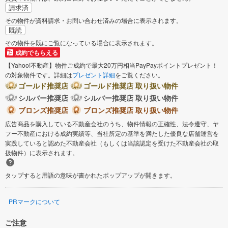
請求済
その物件が資料請求・お問い合わせ済みの場合に表示されます。
既読
その物件を既にご覧になっている場合に表示されます。
成約でもらえる
【Yahoo!不動産】物件ご成約で最大20万円相当PayPayポイントプレゼント！
の対象物件です。詳細は
プレゼント詳細
をご覧ください。
ゴールド推奨店
ゴールド推奨店 取り扱い物件
シルバー推奨店
シルバー推奨店 取り扱い物件
ブロンズ推奨店
ブロンズ推奨店 取り扱い物件
広告商品を購入している不動産会社のうち、物件情報の正確性、法令遵守、ヤ
フー不動産における成約実績等、当社所定の基準を満たした優良な店舗運営を
実践していると認めた不動産会社（もしくは当該認定を受けた不動産会社の取
扱物件）に表示されます。
タップすると用語の意味が書かれたポップアップが開きます。
PRマークについて
ご注意