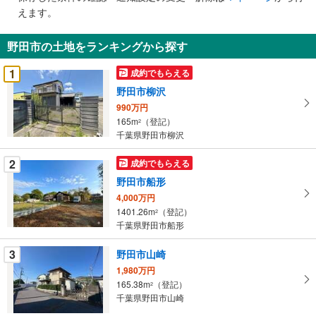
で
えます。
通
知
野田市の土地をランキングから探す
を
受
1
成約でもらえる
け
野田市柳沢
取
990万円
る
165m
（登記）
2
・
千葉県野田市柳沢
条
件
2
成約でもらえる
を
野田市船形
マ
4,000万円
イ
1401.26m
（登記）
2
ペ
千葉県野田市船形
ー
ジ
3
野田市山崎
に
1,980万円
保
165.38m
（登記）
2
千葉県野田市山崎
存
す