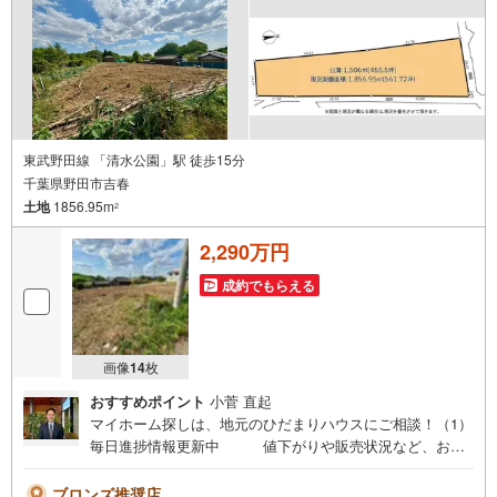
東武野田線 「清水公園」駅 徒歩15分
千葉県野田市吉春
土地
1856.95m
2
2,290万円
成約でもらえる
画像
14
枚
おすすめポイント
小菅 直起
マイホーム探しは、地元のひだまりハウスにご相談！（1）
毎日進捗情報更新中 値下がりや販売状況など、お客
様の欲しい進捗情報を毎日更新！（2）お仕事帰りや夜でも
OK 空いている時間に「ちょっと話だけでもOK！」
ブロンズ推奨店