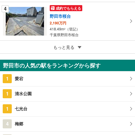
る
4
成約でもらえる
野田市桜台
2,190万円
418.49m
（登記）
2
千葉県野田市桜台
4
野田市清水
もっと見る
1,800万円
211.57m
（登記）
2
野田市の人気の駅をランキングから探す
千葉県野田市清水
1
愛宕
1
清水公園
1
七光台
4
梅郷