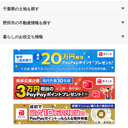
千葉県の土地を探す
野田市の不動産情報を探す
路線・駅から探す
地域から探す
暮らしのお役立ち情報
不動産・住宅
賃貸住宅
通勤・通学時間から探す
地図から探す
マンションカタログ
教えて！住まいの先生
新築マンション
中古マンション
新築一戸建て
中古一戸建て
注文住宅
土地
売却査定