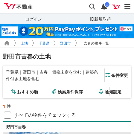
Yahoo!不動産
検索
通知
i
ログイン
ID新規取得
土地
千葉県
野田市
吉春の物件一覧
野田市吉春の土地
千葉県｜野田市｜吉春｜価格未定を含む｜建築条
条件変更
件付き土地を含む
おすすめ順
検索条件保存
通知設定
1
件
すべての物件をチェックする
野田市吉春