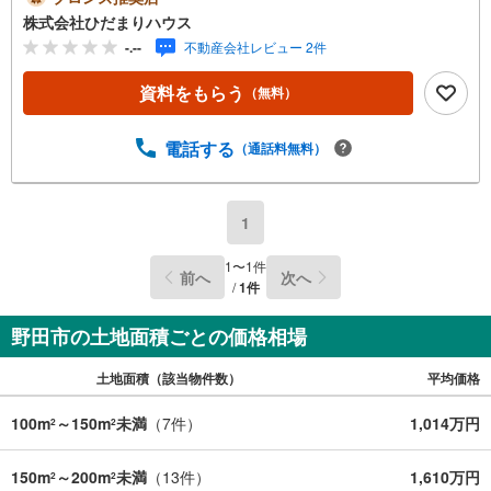
気軽にお立ち寄り♪（3）女性おひとりでも安心 強引
株式会社ひだまりハウス
な接客なし。暖かいスタッフがお客様の立場で親身にご対
-.--
不動産会社レビュー 2件
応♪（4）充実したキッズスペース お子様を飽きさせ
ないよう、女性スタッフとおもちゃやゲームなどで遊べま
資料をもらう
（無料）
す（*＾＾*）『主役であるあなた』の、ひだまりのような
温かいお家を一緒に探しませんか（＾＾）？
電話する
（通話料無料）
1
1
〜
1
件
前へ
次へ
/
1
件
野田市の土地面積ごとの価格相場
土地面積（該当物件数）
平均価格
100m
～150m
未満
（
7
件）
1,014万円
2
2
150m
～200m
未満
（
13
件）
1,610万円
2
2