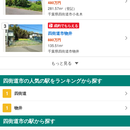
保
480万円
存
281.57m
（登記）
2
す
千葉県四街道市小名木
る
3
成約でもらえる
四街道市物井
880万円
135.51m
2
千葉県四街道市物井
5
もっと見る
成約でもらえる
四街道市栗山
2,100万円
四街道市の人気の駅をランキングから探す
118.27m
（登記）
2
千葉県四街道市栗山
1
四街道
1
物井
四街道市の駅から探す