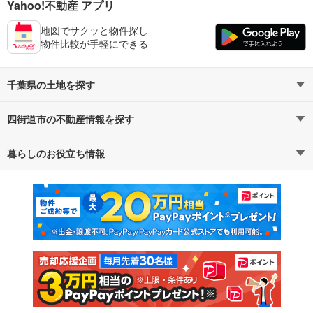
Yahoo!不動産 アプリ
地図でサクッと物件探し
物件比較が手軽にできる
千葉県の土地を探す
四街道市の不動産情報を探す
路線・駅から探す
地域から探す
暮らしのお役立ち情報
不動産・住宅
賃貸住宅
通勤・通学時間から探す
地図から探す
マンションカタログ
教えて！住まいの先生
新築マンション
中古マンション
新築一戸建て
中古一戸建て
注文住宅
土地
売却査定