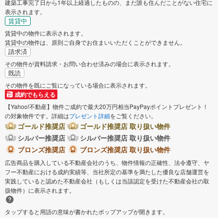
建築工事完了日から1年以上経過したものの、まだ誰も住んだことがない住宅に
表示されます。
賃貸中
賃貸中の物件に表示されます。
賃貸中の物件は、原則ご自身でお住まいいただくことができません。
請求済
その物件が資料請求・お問い合わせ済みの場合に表示されます。
既読
その物件を既にご覧になっている場合に表示されます。
成約でもらえる
【Yahoo!不動産】物件ご成約で最大20万円相当PayPayポイントプレゼント！
の対象物件です。詳細は
プレゼント詳細
をご覧ください。
ゴールド推奨店
ゴールド推奨店 取り扱い物件
シルバー推奨店
シルバー推奨店 取り扱い物件
ブロンズ推奨店
ブロンズ推奨店 取り扱い物件
広告商品を購入している不動産会社のうち、物件情報の正確性、法令遵守、ヤ
フー不動産における成約実績等、当社所定の基準を満たした優良な店舗運営を
実践していると認めた不動産会社（もしくは当該認定を受けた不動産会社の取
扱物件）に表示されます。
タップすると用語の意味が書かれたポップアップが開きます。