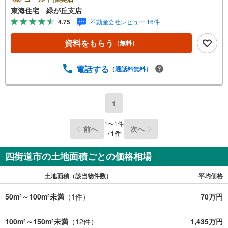
ご対応できます！お気軽にご連絡ください！《東海住宅四
東海住宅 緑が丘支店
街道支店の特徴》●地域密着！どうぞ安心してお任せくださ
4.75
不動産会社レビュー 16件
い！お客様の夢やご希望をおきかせください。豊富な地元
情報と経験豊かな専門スタッフが、責任をもって全力でお
資料をもらう
（無料）
客様の「住まい」探しのお手伝いをいたします。
電話する
（通話料無料）
1
1
〜
1
件
前へ
次へ
/
1
件
四街道市の土地面積ごとの価格相場
土地面積（該当物件数）
平均価格
50m
～100m
未満
（
1
件）
70万円
2
2
100m
～150m
未満
（
12
件）
1,435万円
2
2