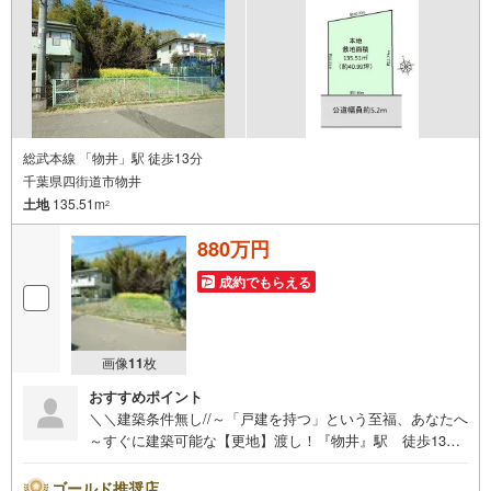
総武本線 「物井」駅 徒歩13分
千葉県四街道市物井
土地
135.51m
2
880万円
成約でもらえる
画像
11
枚
おすすめポイント
＼＼建築条件無し//～「戸建を持つ」という至福、あなたへ
～すぐに建築可能な【更地】渡し！『物井』駅 徒歩13分
■子育て世帯に人気の四街道エリア■【営業時間】9:30-18:3
0この時間帯はお電話でのお問い合わせのほうがスムーズに
ゴールド推奨店