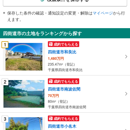
条
件
保存した条件の確認・通知設定の変更・解除は
マイページ
から行
で
えます。
通
知
四街道市の土地をランキングから探す
を
受
1
成約でもらえる
け
四街道市和良比
取
1,480万円
る
235.47m
（登記）
2
・
千葉県四街道市和良比
条
件
2
成約でもらえる
を
四街道市南波佐間
マ
70万円
イ
80m
（登記）
2
ペ
千葉県四街道市南波佐間
ー
ジ
3
成約でもらえる
に
四街道市小名木