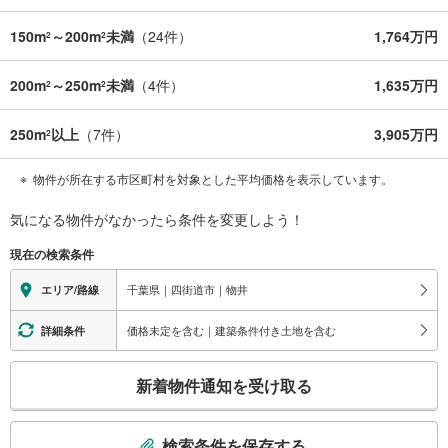
150m
～200m
未満
（
24
件）
1,764万円
2
2
200m
～250m
未満
（
4
件）
1,635万円
2
2
250m
以上
（
7
件）
3,905万円
2
物件が所在する市区町村を対象とした平均価格を表示しています。
気になる物件がなかったら
条件を変更しよう！
現在の検索条件
千葉県｜四街道市｜物井
エリア/路線
価格未定を含む｜建築条件付き土地を含む
詳細条件
こ
新着物件通知を受け取る
の
検
索
検索条件を保存する