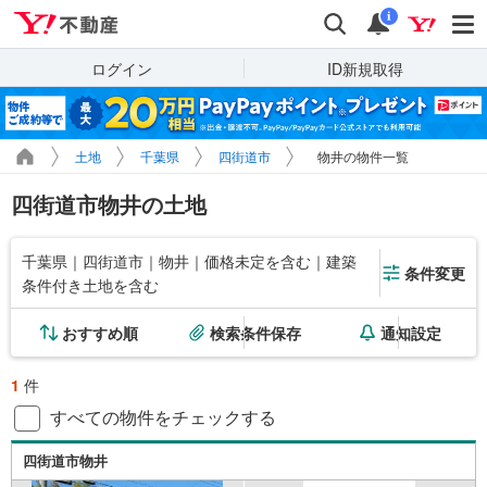
Yahoo!不動産
検索
通知
i
ログイン
ID新規取得
土地
千葉県
四街道市
物井の物件一覧
四街道市物井の土地
千葉県｜四街道市｜物井｜価格未定を含む｜建築
条件変更
条件付き土地を含む
おすすめ順
検索条件保存
通知設定
1
件
すべての物件をチェックする
四街道市物井