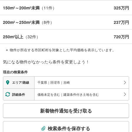
150m
～200m
未満
（
11
件）
325万円
2
2
200m
～250m
未満
（
8
件）
237万円
2
2
250m
以上
（
32
件）
720万円
2
物件が所在する市区町村を対象とした平均価格を表示しています。
気になる物件がなかったら
条件を変更しよう！
現在の検索条件
千葉県｜匝瑳市｜吉崎
エリア/路線
価格未定を含む｜建築条件付き土地を含む
詳細条件
こ
新着物件通知を受け取る
の
検
索
検索条件を保存する