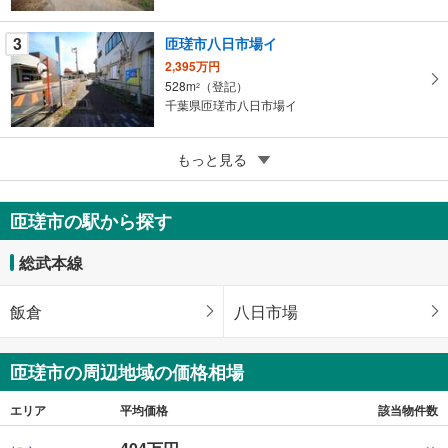
存
す
3
匝瑳市八日市場イ
る
2,395万円
528m
（登記）
2
千葉県匝瑳市八日市場イ
3
匝瑳市野手
もっと見る
30万円
99.13m
（登記）
2
匝瑳市の駅から探す
千葉県匝瑳市野手
総武本線
飯倉
八日市場
匝瑳市の周辺地域の価格相場
エリア
平均価格
該当物件数