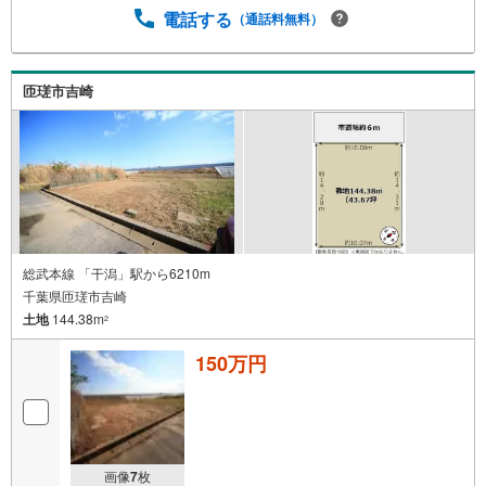
電話する
（通話料無料）
匝瑳市吉崎
総武本線 「干潟」駅から6210m
千葉県匝瑳市吉崎
土地
144.38m
2
150万円
画像
7
枚