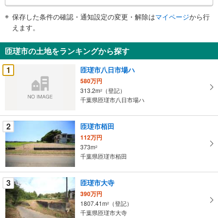
条
件
保存した条件の確認・通知設定の変更・解除は
マイページ
から行
で
えます。
通
知
匝瑳市の土地をランキングから探す
を
受
1
匝瑳市八日市場ハ
け
580万円
取
313.2m
（登記）
2
る
千葉県匝瑳市八日市場ハ
・
条
2
匝瑳市栢田
件
112万円
を
373m
2
マ
千葉県匝瑳市栢田
イ
ペ
3
匝瑳市大寺
ー
ジ
390万円
1807.41m
（登記）
に
2
千葉県匝瑳市大寺
保