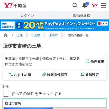
Yahoo!不動産
検索
通知
i
ログイン
ID新規取得
土地
千葉県
匝瑳市
吉崎の物件一覧
匝瑳市吉崎の土地
千葉県｜匝瑳市｜吉崎｜価格未定を含む｜建築条
条件変更
件付き土地を含む
おすすめ順
検索条件保存
通知設定
2
件
すべての物件をチェックする
匝瑳市吉崎