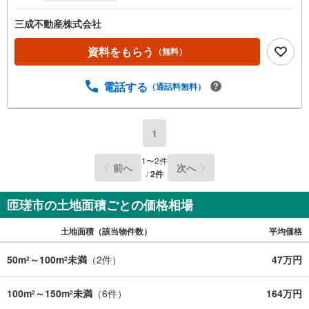
三成不動産株式会社
資料をもらう
（無料）
電話する
（通話料無料）
1
1
〜
2
件
前へ
次へ
/
2
件
匝瑳市の土地面積ごとの価格相場
土地面積（該当物件数）
平均価格
50m
～100m
未満
（
2
件）
47万円
2
2
100m
～150m
未満
（
6
件）
164万円
2
2