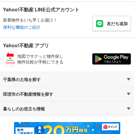
Yahoo!不動産 LINE公式アカウント
新着物件をいち早くお届け！
友だち追加
便利な機能のご紹介
Yahoo!不動産 アプリ
地図でサクッと物件探し
物件比較が手軽にできる
千葉県の土地を探す
匝瑳市の不動産情報を探す
路線・駅から探す
地域から探す
暮らしのお役立ち情報
不動産・住宅
賃貸住宅
通勤・通学時間から探す
地図から探す
マンションカタログ
教えて！住まいの先生
新築マンション
中古マンション