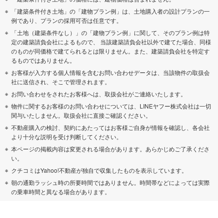
「建築条件付き土地」の「建物プラン例」は、土地購入者の設計プランの一
例であり、プランの採用可否は任意です。
「土地（建築条件なし）」の「建物プラン例」に関して、そのプラン例は特
定の建築請負会社によるもので、 当該建築請負会社以外で建てた場合、同様
のものが同価格で建てられるとは限りません。また、建築請負会社を特定す
るものではありません。
お客様が入力する個人情報を含むお問い合わせデータは、当該物件の取扱会
社に送信され、そこで管理されます。
お問い合わせをされたお客様へは、取扱会社がご連絡いたします。
物件に関するお客様のお問い合わせについては、LINEヤフー株式会社は一切
関与いたしません。取扱会社に直接ご確認ください。
不動産購入の検討、契約にあたってはお客様ご自身が情報を確認し、各会社
より十分な説明を受け判断してください。
本ページの掲載内容は変更される場合があります。あらかじめご了承くださ
い。
クチコミはYahoo!不動産が独自で収集したものを表示しています。
朝の通勤ラッシュ時の所要時間ではありません。時間帯などによっては実際
の乗車時間と異なる場合があります。