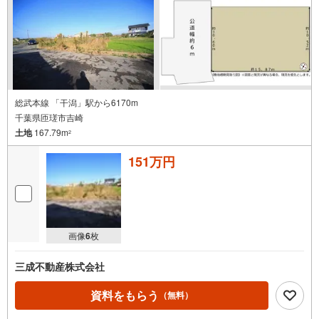
総武本線 「干潟」駅から6170m
千葉県匝瑳市吉崎
土地
167.79m
2
151万円
画像
6
枚
三成不動産株式会社
資料をもらう
（無料）