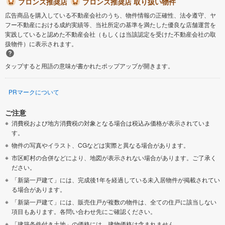
ブロンズ推奨店
ブロンズ推奨店 取り扱い物件
広告商品を購入している不動産会社のうち、物件情報の正確性、法令遵守、ヤ
フー不動産における成約実績等、当社所定の基準を満たした優良な店舗運営を
実践していると認めた不動産会社（もしくは当該認定を受けた不動産会社の取
扱物件）に表示されます。
タップすると用語の意味が書かれたポップアップが開きます。
PRマークについて
ご注意
消費税および地方消費税の対象となる場合は税込み価格が表示されていま
す。
物件の写真やイラスト、CGなどは実際と異なる場合があります。
市区町村の合併などにより、地図が表示されない場合があります。ご了承く
ださい。
「新築一戸建て」には、完成後1年を経過している未入居物件が掲載されてい
る場合があります。
「新築一戸建て」には、販売住戸が複数の物件は、全ての住戸に該当しない
項目もあります。各問い合わせ先にご確認ください。
「建築条件付き土地」の価格には、建物価格は含まれません。