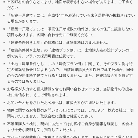
市区町村の合併などにより、地図が表示されない場合があります。ご了承く
ださい。
「新築一戸建て」には、完成後1年を経過している未入居物件が掲載されてい
る場合があります。
「新築一戸建て」には、販売住戸が複数の物件は、全ての住戸に該当しない
項目もあります。各問い合わせ先にご確認ください。
「建築条件付き土地」の価格には、建物価格は含まれません。
「建築条件付き土地」の「建物プラン例」は、土地購入者の設計プランの一
例であり、プランの採用可否は任意です。
「土地（建築条件なし）」の「建物プラン例」に関して、そのプラン例は特
定の建築請負会社によるもので、 当該建築請負会社以外で建てた場合、同様
のものが同価格で建てられるとは限りません。また、建築請負会社を特定す
るものではありません。
お客様が入力する個人情報を含むお問い合わせデータは、当該物件の取扱会
社に送信され、そこで管理されます。
お問い合わせをされたお客様へは、取扱会社がご連絡いたします。
物件に関するお客様のお問い合わせについては、LINEヤフー株式会社は一切
関与いたしません。取扱会社に直接ご確認ください。
不動産購入の検討、契約にあたってはお客様ご自身が情報を確認し、各会社
より十分な説明を受け判断してください。
本ページの掲載内容は変更される場合があります。あらかじめご了承くださ