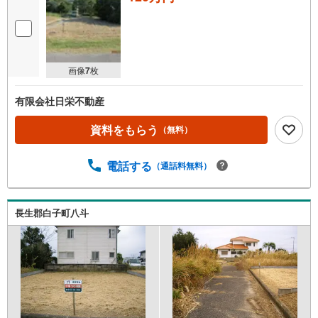
画像
7
枚
有限会社日栄不動産
資料をもらう
（無料）
電話する
（通話料無料）
長生郡白子町八斗