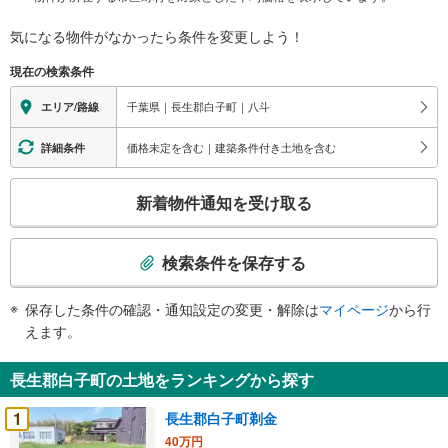
気になる物件がなかったら
条件を変更しよう！
現在の検索条件
千葉県｜長生郡白子町｜八斗
エリア/路線
価格未定を含む｜建築条件付き土地を含む
詳細条件
こ
新着物件通知を受け取る
の
検
索
検索条件を保存する
条
件
保存した条件の確認・通知設定の変更・解除は
マイページ
から行
で
えます。
通
知
長生郡白子町の土地をランキングから探す
を
受
1
長生郡白子町剃金
け
40万円