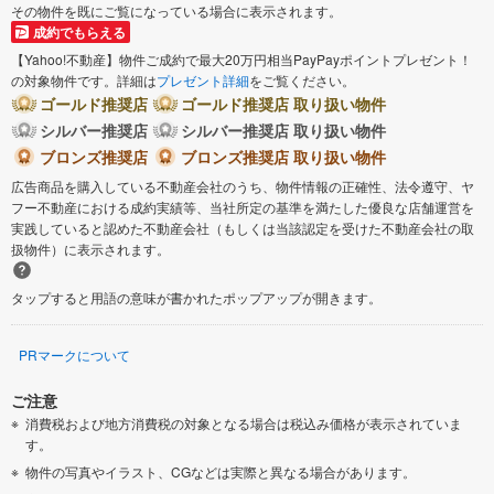
その物件を既にご覧になっている場合に表示されます。
成約でもらえる
【Yahoo!不動産】物件ご成約で最大20万円相当PayPayポイントプレゼント！
の対象物件です。詳細は
プレゼント詳細
をご覧ください。
ゴールド推奨店
ゴールド推奨店 取り扱い物件
シルバー推奨店
シルバー推奨店 取り扱い物件
ブロンズ推奨店
ブロンズ推奨店 取り扱い物件
広告商品を購入している不動産会社のうち、物件情報の正確性、法令遵守、ヤ
フー不動産における成約実績等、当社所定の基準を満たした優良な店舗運営を
実践していると認めた不動産会社（もしくは当該認定を受けた不動産会社の取
扱物件）に表示されます。
タップすると用語の意味が書かれたポップアップが開きます。
PRマークについて
ご注意
消費税および地方消費税の対象となる場合は税込み価格が表示されていま
す。
物件の写真やイラスト、CGなどは実際と異なる場合があります。