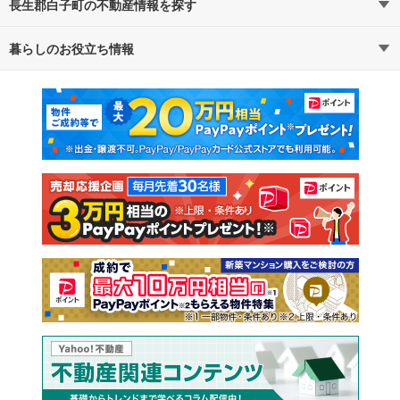
長生郡白子町の不動産情報を探す
路線・駅から探す
地域から探す
暮らしのお役立ち情報
不動産・住宅
賃貸住宅
通勤・通学時間から探す
地図から探す
マンションカタログ
教えて！住まいの先生
新築マンション
中古マンション
新築一戸建て
中古一戸建て
注文住宅
土地
売却査定