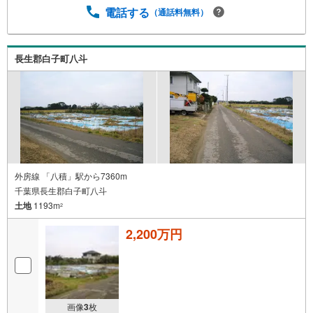
電話する
（通話料無料）
長生郡白子町八斗
外房線 「八積」駅から7360m
千葉県長生郡白子町八斗
土地
1193m
2
2,200万円
画像
3
枚