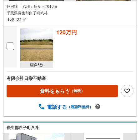
外房線 「八積」駅から7610m
千葉県長生郡白子町八斗
土地
124m
2
120万円
画像
5
枚
有限会社日栄不動産
資料をもらう
（無料）
電話する
（通話料無料）
長生郡白子町八斗