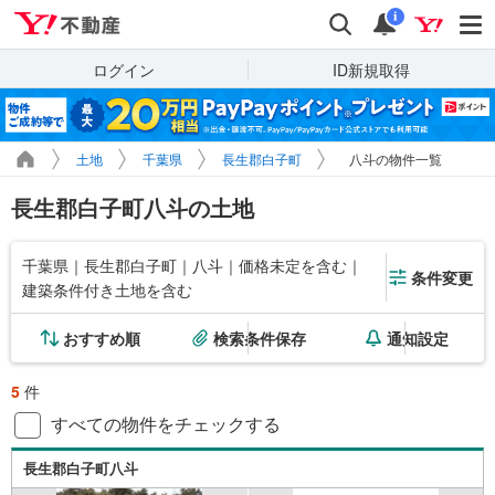
Yahoo!不動産
検索
通知
i
ログイン
ID新規取得
土地
千葉県
長生郡白子町
八斗の物件一覧
長生郡白子町八斗の土地
千葉県｜長生郡白子町｜八斗｜価格未定を含む｜
条件変更
建築条件付き土地を含む
おすすめ順
検索条件保存
通知設定
5
件
すべての物件をチェックする
長生郡白子町八斗