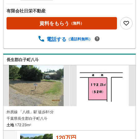
有限会社日栄不動産
資料をもらう
（無料）
電話する
（通話料無料）
長生郡白子町八斗
外房線 「八積」駅 徒歩81分
千葉県長生郡白子町八斗
土地
172.23m
2
120万円