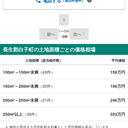
電話する
（通話料無料）
1
1
〜
5
件
前へ
次へ
/
5
件
長生郡白子町の土地面積ごとの価格相場
土地面積（該当物件数）
平均価格
100m
～150m
未満
（
49
件）
159万円
2
2
150m
～200m
未満
（
30
件）
196万円
2
2
200m
～250m
未満
（
21
件）
246万円
2
2
250m
以上
（
38
件）
353万円
2
物件が所在する市区町村を対象とした平均価格を表示しています。