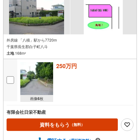
外房線 「八積」駅から7720m
千葉県長生郡白子町八斗
土地
168m
2
250万円
画像
6
枚
有限会社日栄不動産
資料をもらう
（無料）