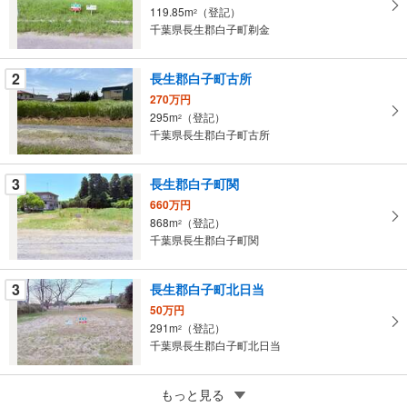
取
119.85m
（登記）
2
る
千葉県長生郡白子町剃金
・
条
2
長生郡白子町古所
件
270万円
を
295m
（登記）
2
マ
千葉県長生郡白子町古所
イ
ペ
3
長生郡白子町関
ー
ジ
660万円
868m
（登記）
に
2
千葉県長生郡白子町関
保
存
す
3
長生郡白子町北日当
る
50万円
291m
（登記）
2
千葉県長生郡白子町北日当
3
長生郡白子町福島
もっと見る