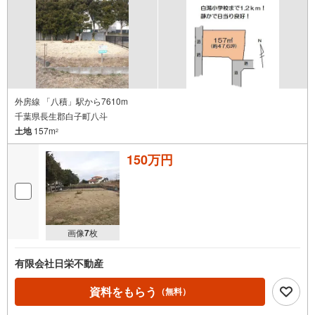
外房線 「八積」駅から7610m
千葉県長生郡白子町八斗
土地
157m
2
150万円
画像
7
枚
有限会社日栄不動産
資料をもらう
（無料）