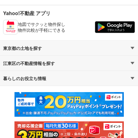
Yahoo!不動産 アプリ
地図でサクッと物件探し
物件比較が手軽にできる
東京都の土地を探す
江東区の不動産情報を探す
路線・駅から探す
地域から探す
暮らしのお役立ち情報
不動産・住宅
賃貸住宅
通勤・通学時間から探す
地図から探す
マンションカタログ
教えて！住まいの先生
新築マンション
中古マンション
新築一戸建て
中古一戸建て
注文住宅
土地