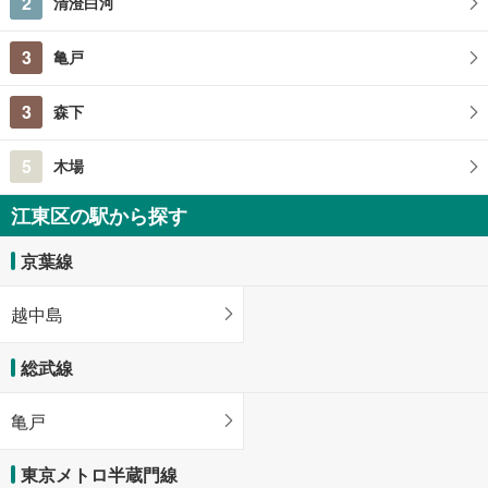
2
清澄白河
3
亀戸
3
森下
5
木場
江東区の駅から探す
京葉線
越中島
総武線
亀戸
東京メトロ半蔵門線