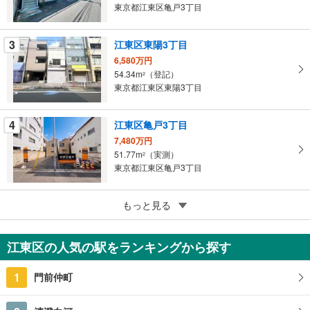
東京都江東区亀戸3丁目
イ
ペ
3
江東区東陽3丁目
ー
ジ
6,580万円
54.34m
（登記）
に
2
東京都江東区東陽3丁目
保
存
す
4
江東区亀戸3丁目
る
7,480万円
51.77m
（実測）
2
東京都江東区亀戸3丁目
4
もっと見る
成約でもらえる
江東区南砂3丁目
1億9,800万円
江東区の人気の駅をランキングから探す
158.67m
（実測）
2
東京都江東区南砂3丁目
1
門前仲町