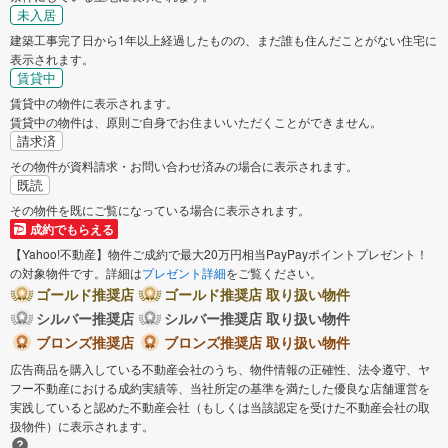
未入居
建築工事完了日から1年以上経過したものの、まだ誰も住んだことがない住宅に
表示されます。
賃貸中
賃貸中の物件に表示されます。
賃貸中の物件は、原則ご自身でお住まいいただくことができません。
請求済
その物件が資料請求・お問い合わせ済みの場合に表示されます。
既読
その物件を既にご覧になっている場合に表示されます。
成約でもらえる
【Yahoo!不動産】物件ご成約で最大20万円相当PayPayポイントプレゼント！
の対象物件です。詳細は
プレゼント詳細
をご覧ください。
ゴールド推奨店
ゴールド推奨店 取り扱い物件
シルバー推奨店
シルバー推奨店 取り扱い物件
ブロンズ推奨店
ブロンズ推奨店 取り扱い物件
広告商品を購入している不動産会社のうち、物件情報の正確性、法令遵守、ヤ
フー不動産における成約実績等、当社所定の基準を満たした優良な店舗運営を
実践していると認めた不動産会社（もしくは当該認定を受けた不動産会社の取
扱物件）に表示されます。