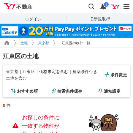
Yahoo!不動産
検索
通知
i
ログイン
ID新規取得
土地
東京都
江東区の物件一覧
江東区の土地
東京都｜江東区｜価格未定を含む｜建築条件付き
条件変更
土地を含む
おすすめ順
検索条件保存
通知設定
0
件
お探しの条件に
一致する物件が