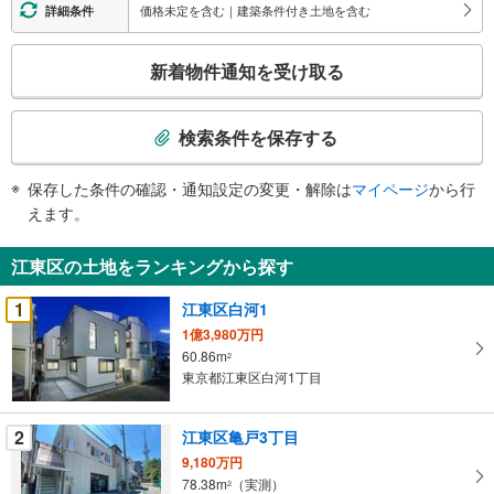
価格未定を含む｜建築条件付き土地を含む
詳細条件
こ
新着物件通知を受け取る
の
検
索
検索条件を保存する
条
件
保存した条件の確認・通知設定の変更・解除は
マイページ
から行
で
えます。
通
知
江東区の土地をランキングから探す
を
受
1
江東区白河1
け
1億3,980万円
取
60.86m
2
る
東京都江東区白河1丁目
・
条
2
江東区亀戸3丁目
件
9,180万円
を
78.38m
（実測）
2
マ