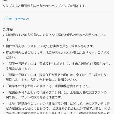
タップすると用語の意味が書かれたポップアップが開きます。
PRマークについて
ご注意
消費税および地方消費税の対象となる場合は税込み価格が表示されていま
す。
物件の写真やイラスト、CGなどは実際と異なる場合があります。
市区町村の合併などにより、地図が表示されない場合があります。ご了承く
ださい。
「新築一戸建て」には、完成後1年を経過している未入居物件が掲載されてい
る場合があります。
「新築一戸建て」には、販売住戸が複数の物件は、全ての住戸に該当しない
項目もあります。各問い合わせ先にご確認ください。
「建築条件付き土地」の価格には、建物価格は含まれません。
「建築条件付き土地」の「建物プラン例」は、土地購入者の設計プランの一
例であり、プランの採用可否は任意です。
「土地（建築条件なし）」の「建物プラン例」に関して、そのプラン例は特
定の建築請負会社によるもので、 当該建築請負会社以外で建てた場合、同様
のものが同価格で建てられるとは限りません。また、建築請負会社を特定す