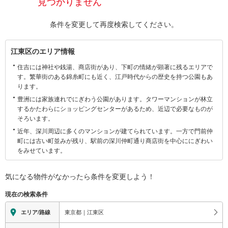
見つかりません
条件を変更して再度検索してください。
江
江東区のエリア情報
東
住吉には神社や銭湯、商店街があり、下町の情緒が顕著に残るエリアで
区
す。繁華街のある錦糸町にも近く、江戸時代からの歴史を持つ公園もあ
に
ります。
関
豊洲には家族連れでにぎわう公園があります。タワーマンションが林立
す
するかたわらにショッピングセンターがあるため、近辺で必要なものが
る
そろいます。
情
近年、深川周辺に多くのマンションが建てられています。一方で門前仲
報
町には古い町並みが残り、駅前の深川仲町通り商店街を中心ににぎわい
をみせています。
気になる物件がなかったら
条件を変更しよう！
現在の検索条件
東京都｜江東区
エリア/路線