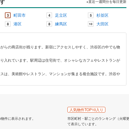
す
※直近一週間分を毎日更新
町田市
足立区
杉並区
3
4
5
港区
練馬区
大田区
8
8
10
ながらの商店街が残ります。新宿にアクセスしやすく、渋谷区の中でも物
乗り入れています。駅周辺は住宅街で、オシャレなカフェやレストランが
イスは、美術館やレストラン、マンションが集まる複合施設です。渋谷や
人気物件TOP10入り
の物件に表示されます。
市区町村・駅ごとのランキング（火曜更新
て表示しています。