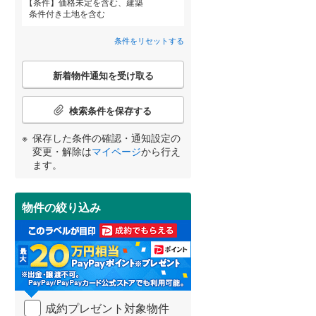
条件
価格未定を含む、建築
条件付き土地を含む
武蔵野市
(
33
)
東京メトロ丸ノ内方南支線
(
0
)
条件をリセットする
府中市
(
104
)
東京メトロ千代田線
(
0
詳しく見る
)
こ
新着物件通知を受け取る
宮崎
鹿児島
沖縄
の
町田市
(
204
)
東京メトロ南北線
(
0
)
検
索
検索条件を保存する
日野市
(
112
)
都営三田線
(
0
)
条
件
保存した条件の確認・通知設定の
国立市
(
21
)
で
する
る
変更・解除は
マイページ
から行え
条件をリセットする
条件をリセットする
条件をリセットする
条件をリセットする
条件をリセットする
条件をリセットする
通
ます。
東大和市
(
52
)
知
京成押上線
(
0
)
を
武蔵村山市
(
92
)
受
東武伊勢崎線
(
0
)
物件の絞り込み
け
羽村市
(
64
)
取
西武池袋線
(
0
)
る
西多摩郡瑞穂町
(
29
)
・
西武国分寺線
(
0
)
条
西多摩郡奥多摩町
(
1
)
件
西武拝島線
(
0
)
を
新島村
(
0
)
成約プレゼント対象物件
マ
京王高尾線
(
0
)