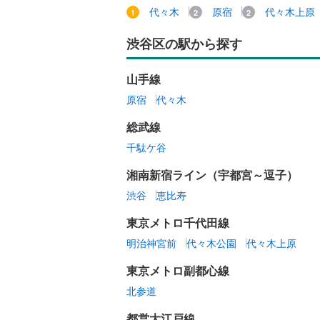
代々木
原宿
代々木上原
渋谷区の駅から探す
山手線
原宿
代々木
総武線
千駄ケ谷
湘南新宿ライン（宇都宮～逗子）
渋谷
恵比寿
東京メトロ千代田線
明治神宮前
代々木公園
代々木上原
東京メトロ副都心線
北参道
都営大江戸線