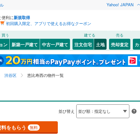
Yahoo! JAPAN
ル
と便利に
新規取得
初回購入限定、アプリで使えるお得なクーポン
検索条件を保存しました
買う
建てる
売る
0
)
常磐線
(
0
)
建ち方、日当たり
ョン
新築一戸建て
中古一戸建て
注文住宅
土地
売却査定
カ
この検索条件の新着物件通知は、
マイページ
から設定できます。
ライン（宇都宮～逗子）
湘南新宿ライン（前橋～小田原）
以上
（
0
）
角地
（
0
）
(
10
)
中央区
鶯谷町
(
(
6
6
)
)
岩手
宮城
秋田
山形
(
1
)
0
）
整形地
（
0
）
6
(
1
)
)
文京区
大山町
(
(
71
2
)
)
東海道本線
(
0
)
東京都、渋谷区、恵比寿西、価格未定を含む、建築条件
神奈川
埼玉
千葉
茨城
渋谷区
恵比寿西の物件一覧
4
)
北区
神宮前
(
67
(
6
)
)
付き土地を含む
契約、入居関連など
武蔵野線
(
0
)
0
)
墨田区
東
(
1
)
(
27
)
長野
富山
石川
福井
0
)
中央本線（JR東日本）
(
0
)
（
0
）
第一種低層住居専用地域
（
0
）
町
3
)
(
2
)
足立区
代々木
(
(
137
17
)
)
0
)
八高線
(
0
)
閉じる
閉じる
お気に入りリストを見る
お気に入りリストを見る
閉じる
閉じる
岐阜
静岡
三重
検索条件を保存する
並び替え
(
162
)
中野区
(
142
)
各駅停車）
(
0
)
埼京線
(
1
)
マイページ
駅が始発駅
（
0
）
海まで2km以内
（
0
）
兵庫
京都
滋賀
奈良
74
)
品川区
(
99
)
資料をもらう
無料
線
(
0
)
上越新幹線
(
0
)
34
)
世田谷区
(
279
)
応
線
(
0
)
北陸新幹線
(
0
)