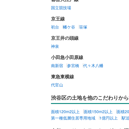
国立競技場
京王線
初台
幡ケ谷
笹塚
京王井の頭線
神泉
小田急小田原線
南新宿
参宮橋
代々木八幡
東急東横線
代官山
渋谷区の土地を他のこだわりから
面積120m2以上
面積150m2以上
面積2
第一種低層住居専用地域
1億円以上
駅