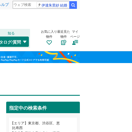
ヘルプ
伊達朱里紗 結婚
検索
お気に入り
最近見た
マイ
知る
物件
物件
ページ
高崎線
(
0
)
タログ/質問
総武本線
(
0
)
南道路
（
1
）
港区
恵比寿
(
40
(
2
)
)
福島
古家あり
（
1
）
渋谷区
笹塚
(
8
(
)
64
)
山手線
(
1
)
栃木
群馬
山梨
板橋区
千駄ヶ谷
(
65
(
5
)
)
横浜線
(
0
)
江東区
本町
(
4
(
)
22
)
青梅線
(
0
)
葛飾区
(
74
)
京浜東北線
(
0
)
指定中の検索条件
杉並区
(
173
)
総武線
(
0
)
小学校まで1km以内
（
1
）
和歌山
目黒区
(
99
)
山形新幹線
(
0
)
エリア
東京都、渋谷区、恵
比寿西
東海道新幹線
(
0
)