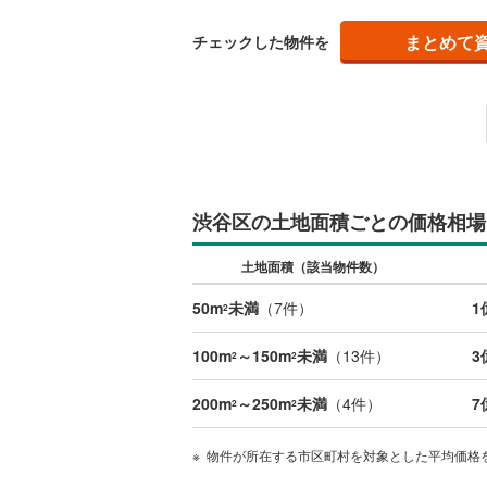
神津島村
京王相模
まとめて
チェックした物件を
八丈島八
小田急多
東急大井
東急世田
京急空港
渋谷区の土地面積ごとの価格相場
ゆりかも
土地面積（該当物件数）
多摩モノ
50m
未満
（
7
件）
1
2
100m
～150m
未満
（
13
件）
3
2
2
200m
～250m
未満
（
4
件）
7
2
2
物件が所在する市区町村を対象とした平均価格