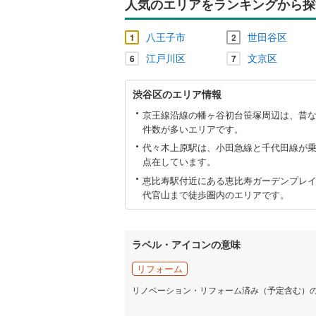
人気のエリアをランキングから探
八王子市
世田谷区
1
2
江戸川区
文京区
6
7
渋
渋谷区のエリア情報
谷
区
京王線沿線の幡ヶ谷初台笹塚周辺は、昔
に
件数が多いエリアです。
関
代々木上原駅は、小田急線と千代田線が
す
点在しています。
る
情
恵比寿駅付近にある恵比寿ガーデンプレ
報
代官山まで徒歩圏内のエリアです。
ラベル・アイコンの意味
リフォーム
リノベーション・リフォーム済み（予定含む）