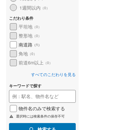
1週間以内
（
0
）
こだわり条件
平坦地
（
0
）
整形地
（
0
）
南道路
（
1
）
角地
（
0
）
前道6m以上
（
0
）
すべてのこだわりを見る
キーワードで探す
物件名のみで検索する
選択時には検索条件の保存不可
検索する