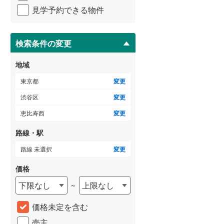
イ
御蔵島村
(
0
)
見学予約できる物件
ペ
小田急小田原線
(
0
)
ー
小笠原村
(
0
)
東急多摩川線
(
0
)
ジ
に
検索条件の変更
東急池上線
(
0
)
保
存
地域
京急本線
(
0
)
す
る
東京都
変更
東京モノレール
(
0
)
渋谷区
変更
東京臨海高速鉄道りんかい線
(
0
)
恵比寿西
変更
路線・駅
路線 未選択
変更
価格
下限なし
上限なし
~
価格未定を含む
売主