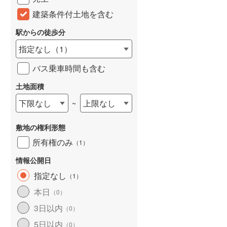
建築条件付土地を含む
駅からの徒歩分
指定なし
（
1
）
バス乗車時間も含む
土地面積
下限なし
上限なし
~
敷地の権利形態
所有権のみ
（
1
）
情報公開日
指定なし
（
1
）
本日
（
0
）
3日以内
（
0
）
5日以内
（
0
）