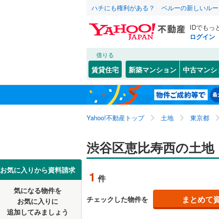
ハチにも権利がある？ ペルーの新しいルー
IDでもっ
ログイン
借りる
北海道
JR
北海道
東北本線
(
こだわり条件
配置、向き、
賃貸住宅
新築マンション
中古マンシ
湘南新宿
前道6m
東京23区
千代田区
上原
(
7
)
東北
青森
(
1
)
平坦地
（
新宿区
恵比寿西
(
6
京葉線
(
0
)
関東
東京
Yahoo!不動産トップ
土地
東京都
豊島区
松濤
(
1
(
)
6
販売、価格、
南武線
(
0
)
台東区
西原
(
2
(
)
4
信越・北陸
新潟
渋谷区恵比寿西の土地
横須賀線
(
更地渡し
荒川区
元代々木
(
1
五日市線
(
東海
愛知
お気に入りから資料請求
立地
1
件
江戸川区
常磐線（
気になる物件を
最寄りの
近畿
大阪
練馬区
(
1
まとめて
チェックした物件を
東北新幹
お気に入りに
追加してみましょう
大田区
(
1
オンライン対
秋田新幹