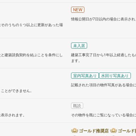
NEW
情報公開日が7日以内の場合に表示され
はそのうちの１つ以上に更新があった場
未入居
社と建築請負契約を結ぶことを条件にし
建築工事完了日から1年以上経過したも
ます。
室内写真あり
水回り写真あり
記載された項目の物件写真がある場合
くことができません。
既読
に表示されます。
その物件を既にご覧になっている場合
ゴールド推奨店
ゴールド