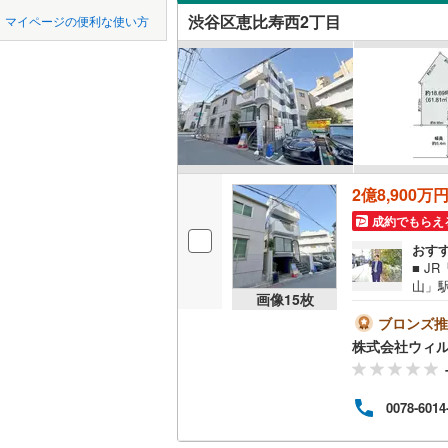
中国
鳥取
渋谷区恵比寿西2丁目
マイページの便利な使い方
オンライ
東京23区以外
八王子市
地下鉄
東京メト
四国
徳島
三鷹市
(
6
東京メト
オンライ
九州・沖縄
福岡
昭島市
(
6
東京メト
小金井市
東京メト
2億8,900万
東村山市
都営新宿
0
0
0
0
0
0
該当物件
該当物件
該当物件
該当物件
該当物件
該当物件
件
件
件
件
件
件
成約でもらえ
福生市
(
2
おす
私鉄・その他
つくばエ
■ J
清瀬市
(
4
山」
京成金町
画像
15
枚
可能■
多摩市
(
3
区 
ブロンズ推
東武亀戸
5.
株式会社ウィ
あきる野
とこ
西武有楽
弊社
西多摩郡
ご案
西武多摩
0078-6014
大島町
(
1
西武山口