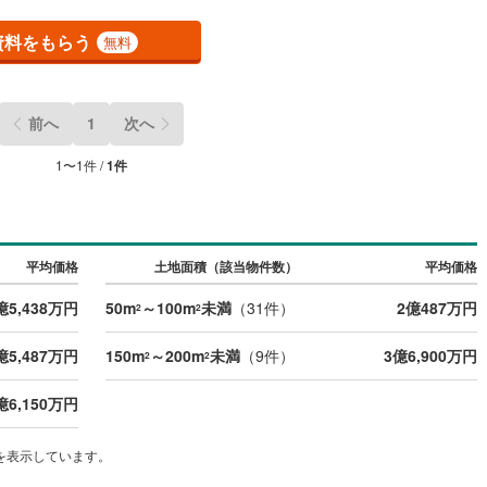
(
0
)
三宅島三宅村
(
0
)
原線
(
0
)
京王井の頭線
(
0
)
資料をもらう
無料
丈町
(
0
)
青ヶ島村
(
0
)
摩線
(
0
)
東急東横線
(
1
)
町線
(
0
)
東急田園都市線
(
0
)
前へ
1
次へ
谷線
(
0
)
東急目黒線
(
0
)
1
〜
1
件 /
1
件
線
(
0
)
都電荒川線
(
0
)
め
(
0
)
都営日暮里・舎人ライナー
(
0
)
平均価格
土地面積（該当物件数）
平均価格
レール
(
0
)
埼玉高速鉄道
(
0
)
億5,438万円
50m
～100m
未満
（
31
件）
2億487万円
2
2
億5,487万円
150m
～200m
未満
（
9
件）
3億6,900万円
2
2
億6,150万円
を表示しています。