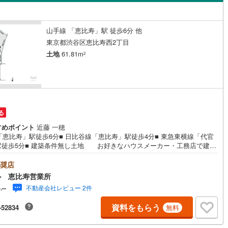
島根
岡山
広島
山口
ン内見(相談)可
（
1
）
IT重説可
（
0
）
(
494
)
立川市
(
112
)
ロ銀座線
(
0
)
東京メトロ丸ノ内線
(
0
)
香川
愛媛
高知
山手線 「恵比寿」駅 徒歩6分 他
保存した条件を見る
東京都渋谷区恵比寿西2丁目
4
)
青梅市
(
38
)
ロ日比谷線
ン対応とは？
(
1
)
東京メトロ東西線
(
0
)
土地
61.81m
2
佐賀
長崎
熊本
大分
1
)
調布市
(
61
)
ロ有楽町線
(
0
)
東京メトロ半蔵門線
(
0
)
(
31
)
小平市
(
134
)
ロ副都心線
(
0
)
都営浅草線
(
0
)
円
(
88
)
国分寺市
(
38
)
線
(
0
)
都営大江戸線
(
0
)
この条件で検索する
この条件で検索する
この条件で検索する
この条件で検索する
この条件で検索する
この条件で検索する
市区町村以下を選択
市区町村を選択す
駅を選択する
る
6
)
狛江市
(
21
)
すめポイント
近藤 一穂
クスプレス
(
0
)
京成本線
(
0
)
R「恵比寿」駅徒歩6分■ 日比谷線「恵比寿」駅徒歩4分■ 東急東横線「代官
4
)
東久留米市
(
123
)
駅徒歩5分■ 建築条件無し土地 お好きなハウスメーカー・工務店で建築
線
(
0
)
北総鉄道北総線
(
0
)
 事務所用地・商業用地としても適した立地■ 容積率216％、第3種高度地
9
)
稲城市
(
10
)
ゆとりのある間取が可能■ 南側接道採光良好■ 車を駐車しやすい道路幅員約
奨店
線
(
0
)
東武東上線
(
0
)
4m■ 現況建物としての利用も可能です！物件のメリット、デメリットを余す
ル 恵比寿営業所
市
(
110
)
西東京市
(
71
)
ろなくお伝えします！定休日なし、当日のご内覧（ご対応）も承ります！
町線
(
0
)
西武新宿線
(
0
)
不動産会社レビュー 2件
-.--
独自のお得な「平日会員制度」あり！19時以降のご案内・スキマ時間での
日の出町
(
4
)
西多摩郡檜原村
(
0
)
内もお気軽にお申し付けください。
湖線
(
0
)
西武多摩川線
(
0
)
資料をもらう
-52834
無料
)
利島村
(
0
)
線
(
0
)
京王線
(
0
)