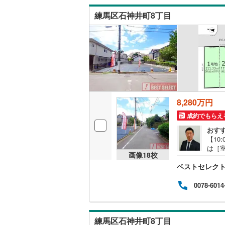
神津島村
京王相模
練馬区石神井町8丁目
八丈島八
小田急多
東急大井
東急世田
京急空港
8,280万円
ゆりかも
成約でもらえ
多摩モノ
おす
【10
は［室
画像
18
枚
■■■
ベストセレク
なし売
実際
OIN
0078-6014
19分
で建
■お
練馬区石神井町8丁目
たお住