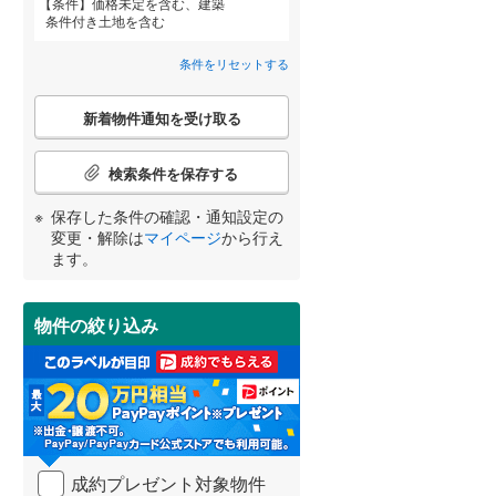
条件
価格未定を含む、建築
条件付き土地を含む
南大泉
(
5
)
武蔵野市
(
35
)
東京メトロ丸ノ内方南支線
(
0
)
条件をリセットする
府中市
(
107
)
東京メトロ千代田線
(
0
詳しく見る
)
こ
新着物件通知を受け取る
宮崎
鹿児島
沖縄
の
町田市
(
205
)
東京メトロ南北線
(
0
)
検
索
検索条件を保存する
日野市
(
113
)
都営三田線
(
0
)
条
件
保存した条件の確認・通知設定の
国立市
(
21
)
で
する
る
変更・解除は
マイページ
から行え
条件をリセットする
条件をリセットする
条件をリセットする
条件をリセットする
条件をリセットする
条件をリセットする
通
ます。
東大和市
(
51
)
知
京成押上線
(
0
)
を
武蔵村山市
(
95
)
受
東武伊勢崎線
(
0
)
物件の絞り込み
け
羽村市
(
62
)
取
西武池袋線
(
8
)
る
西多摩郡瑞穂町
(
29
)
・
西武国分寺線
(
0
)
条
西多摩郡奥多摩町
(
1
)
件
西武拝島線
(
0
)
を
新島村
(
0
)
成約プレゼント対象物件
マ
京王高尾線
(
0
)