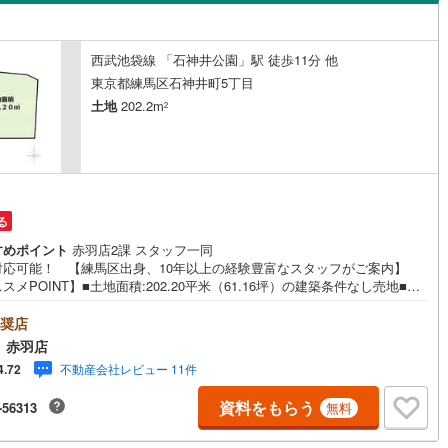
島根
岡山
広島
山口
(
11
)
平和台
(
2
)
ン内見(相談)可
（
6
）
IT重説可
（
4
）
(
494
)
立川市
(
109
)
ロ銀座線
(
0
)
東京メトロ丸ノ内線
(
0
)
香川
愛媛
高知
西武池袋線 「石神井公園」駅 徒歩11分 他
関町南
(
3
)
保存した条件を見る
東京都練馬区石神井町5丁目
3
)
青梅市
(
38
)
ロ日比谷線
ン対応とは？
(
0
)
東京メトロ東西線
(
0
)
土地
202.2m
2
佐賀
長崎
熊本
大分
9
)
調布市
(
62
)
ロ有楽町線
(
0
)
東京メトロ半蔵門線
(
0
)
(
33
)
小平市
(
135
)
ロ副都心線
(
0
)
都営浅草線
(
0
)
円
(
89
)
国分寺市
(
35
)
線
(
0
)
都営大江戸線
(
1
)
この条件で検索する
この条件で検索する
この条件で検索する
この条件で検索する
この条件で検索する
この条件で検索する
市区町村以下を選択
市区町村を選択す
駅を選択する
る
7
)
狛江市
(
17
)
すめポイント
赤羽店2課 スタッフ一同
クスプレス
(
0
)
京成本線
(
0
)
対応可能！ 【練馬区出身、10年以上の経験豊富なスタッフがご案内】
9
)
東久留米市
(
121
)
スメPOINT】■土地面積:202.20平米（61.16坪）の建築条件なし売地■前
線
(
0
)
北総鉄道北総線
(
0
)
路は交通量の少ない西側4m私道■お好きなハウスメーカー様・工務店様で
9
)
稲城市
(
13
)
可能■石神井公園に立地する緑豊かで閑静な住宅地■スーパーまで徒歩7分
奨店
線
(
0
)
東武東上線
(
0
)
でお買い物も便利■保育園まで徒歩6分以内で送り迎えの負担軽減■西武池
 赤羽店
市
(
107
)
西東京市
(
71
)
「石神井公園」駅（急行停車駅）まで徒歩11分■西武新宿線「上井草」駅ま
町線
(
0
)
西武新宿線
(
1
)
不動産会社レビュー 11件
4.72
24分 ベストセレクトは創立1985年の売買専門の不動産会社 東京・埼玉
日の出町
(
4
)
西多摩郡檜原村
(
0
)
計販売棟数:40,055棟の実績で提携住宅ローン金利優遇や豊富な物件情報
湖線
(
0
)
西武多摩川線
(
0
)
資料をもらう
-56313
無料
提供が可能です。住宅ローンにご不安な方お任せ下さい。ー「資料請求」
)
利島村
(
0
)
ご見学予約」はネット・お電話どちらからでも即対応可能です。お気軽に
線
(
0
)
京王線
(
0
)
合せ下さいー