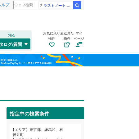
ヘルプ
ラストノート 内田有紀
検索
お気に入り
最近見た
マイ
知る
物件
物件
ページ
高崎線
(
0
)
タログ/質問
総武本線
(
0
)
南道路
（
0
）
港区
春日町
(
37
(
1
)
)
福島
古家あり
（
1
）
渋谷区
小竹町
(
(
61
2
)
)
山手線
(
0
)
栃木
群馬
山梨
板橋区
石神井台
(
63
(
15
)
)
横浜線
(
0
)
江東区
高野台
(
(
23
1
)
)
青梅線
(
0
)
葛飾区
立野町
(
(
73
5
)
)
京浜東北線
(
0
)
指定中の検索条件
杉並区
西大泉
(
(
175
10
)
)
総武線
(
0
)
小学校まで1km以内
（
2
）
和歌山
目黒区
練馬
(
5
(
)
95
)
山形新幹線
(
0
)
エリア
東京都、練馬区、石
神井町
東大泉
(
3
)
東海道新幹線
(
0
)