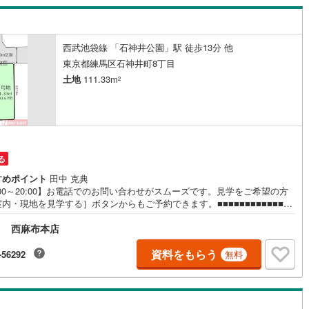
(
0
)
三宅島三宅村
(
0
)
原線
(
0
)
京王井の頭線
(
0
)
丈町
(
0
)
青ヶ島村
(
0
)
摩線
(
0
)
東急東横線
(
0
)
西武池袋線 「石神井公園」駅 徒歩13分 他
東京都練馬区石神井町8丁目
町線
(
0
)
東急田園都市線
(
0
)
土地
111.33m
2
谷線
(
0
)
東急目黒線
(
0
)
線
(
0
)
都電荒川線
(
0
)
め
(
0
)
都営日暮里・舎人ライナー
(
0
)
る
レール
(
0
)
埼玉高速鉄道
(
0
)
すめポイント
田中 克典
:00～20:00】お電話でのお問い合わせがスムーズです。見学をご希望の方
内・現地を見学する］ボタンからもご予約できます。■■■■■■■■■■■■■■
■■■■【練馬区石神井町8丁目】土地面積:111.33平米（36.67坪）の建築条件
ト 西麻布本店
地！前面道路は北東側5.0m公道（間口6.45m）で車庫入れもスムーズ！
に現地で周辺環境等をご覧ください！お問合せお待ちしております〈物件P
T〉■西武池袋線『石神井公園』駅徒歩15分■西武池袋線『大泉学園』駅徒歩
資料をもらう
-56292
無料
■敷地111.33平米（36.67坪）の整形地■お好きなハウスメーカー・工務店
築可能■徒歩圏に保育園や幼稚園が点在していて子育て世代のご家族も安心
買い物施設や公園が近くに揃う充実した生活環境～ご家族のスタイルに合っ
まいをご提案します～■■■■■■■■■■■■■■■■■■■■■お気軽にお申しつけ