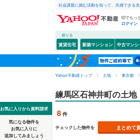
社会課題に挑む活動を知って、共感できる支
IDでもっ
ログイン
借りる
北海道
JR
北海道
東北本線
(
こだわり条件
配置、向き、
賃貸住宅
新築マンション
中古マンシ
湘南新宿
前道6m
東京23区
千代田区
大泉学園
東北
青森
(
0
)
平坦地
（
新宿区
上石神井
(
6
京葉線
(
0
)
関東
東京
Yahoo!不動産トップ
土地
東京都
豊島区
桜台
(
8
(
)
6
販売、価格、
南武線
(
0
)
台東区
石神井町
(
4
信越・北陸
新潟
練馬区石神井町の土地
横須賀線
(
更地渡し
荒川区
高松
(
13
(
1
)
五日市線
(
東海
愛知
お気に入りから資料請求
立地
8
件
江戸川区
豊玉南
(
2
常磐線（
気になる物件を
最寄りの
近畿
大阪
練馬区
西大泉町
(
1
まとめて
チェックした物件を
東北新幹
お気に入りに
追加してみましょう
大田区
羽沢
(
1
(
)
1
オンライン対
秋田新幹