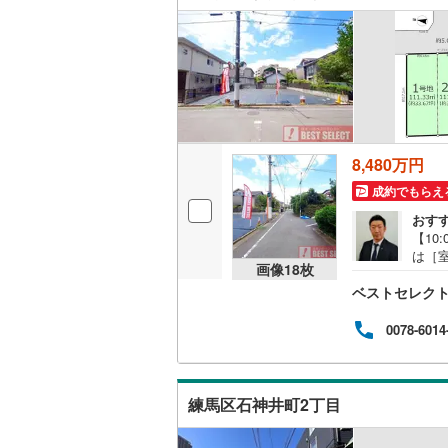
くだ
8,480万円
成約でもらえ
おす
【10
は［室
画像
18
枚
■■■
ベストセレク
なし売
実際
OIN
0078-6014
19分
で建
■お
たお住
練馬区石神井町2丁目
くだ