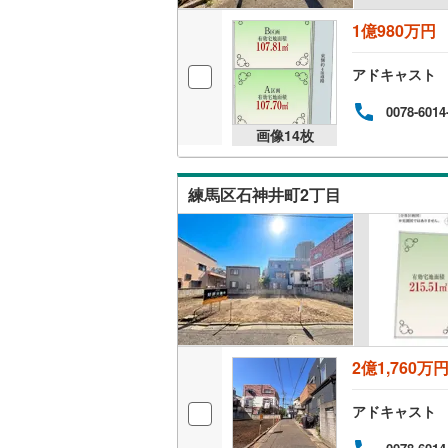
1億980万円
アドキャスト
0078-6014
画像
14
枚
練馬区石神井町2丁目
2億1,760万
アドキャスト