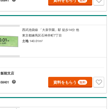
資料をもらう
-50841
無料
西武池袋線 「大泉学園」駅 徒歩14分 他
東京都練馬区石神井町7丁目
土地
140.01m
2
 飯能支店
資料をもらう
-58401
無料