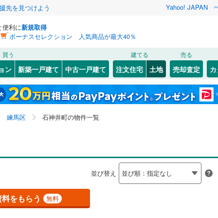
Yahoo! JAPAN
援先を見つけよう
と便利に
新規取得
ボーナスセレクション 人気商品が最大40％
検索条件を保存しました
買う
建てる
売る
0
)
常磐線
(
0
)
建ち方、日当たり
ョン
新築一戸建て
中古一戸建て
注文住宅
土地
売却査定
カ
この検索条件の新着物件通知は、
マイページ
から設定できます。
ライン（宇都宮～逗子）
湘南新宿ライン（前橋～小田原）
以上
（
0
）
角地
（
0
）
町
(
10
(
14
)
)
中央区
大泉町
(
(
6
6
)
)
岩手
宮城
秋田
山形
(
0
)
5
）
整形地
（
6
）
8
(
4
)
)
文京区
北町
(
6
(
)
69
)
東海道本線
(
0
)
東京都、練馬区、石神井町、価格未定を含む、建築条件
神奈川
埼玉
千葉
茨城
練馬区
石神井町の物件一覧
5
)
北区
下石神井
(
69
)
(
8
)
付き土地を含む
契約、入居関連など
武蔵野線
(
0
)
2
(
8
)
)
墨田区
関町北
(
(
27
3
)
)
長野
富山
石川
福井
0
)
中央本線（JR東日本）
(
0
)
（
2
）
第一種低層住居専用地域
（
5
）
3
)
足立区
田柄
(
4
(
)
137
)
0
)
八高線
(
0
)
閉じる
閉じる
お気に入りリストを見る
お気に入りリストを見る
閉じる
閉じる
岐阜
静岡
三重
検索条件を保存する
並び替え
(
)
164
)
中野区
土支田
(
(
150
6
)
)
各駅停車）
(
0
)
埼京線
(
0
)
マイページ
駅が始発駅
（
0
）
海まで2km以内
（
0
）
兵庫
京都
滋賀
奈良
72
(
2
)
)
品川区
貫井
(
12
(
99
)
)
資料をもらう
無料
線
(
0
)
上越新幹線
(
0
)
31
)
世田谷区
早宮
(
11
)
(
267
)
応
線
(
0
)
北陸新幹線
(
0
)