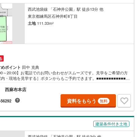
さい。
西武池袋線 「石神井公園」駅 徒歩13分 他
東京都練馬区石神井町8丁目
土地
111.33m
2
る
すめポイント
田中 克典
:00～20:00】お電話でのお問い合わせがスムーズです。見学をご希望の方
内・現地を見学する］ボタンからもご予約できます。■■■■■■■■■■■■■■
■■■■【練馬区石神井町8丁目】土地面積:111.33平米（36.67坪）の建築条件
ト 西麻布本店
地！前面道路は北東側5.0m公道（間口6.45m）で車庫入れもスムーズ！
に現地で周辺環境等をご覧ください！お問合せお待ちしております〈物件P
T〉■西武池袋線『石神井公園』駅徒歩15分■西武池袋線『大泉学園』駅徒歩
資料をもらう
-56292
無料
■敷地111.33平米（36.67坪）の整形地■お好きなハウスメーカー・工務店
築可能■徒歩圏に保育園や幼稚園が点在していて子育て世代のご家族も安心
買い物施設や公園が近くに揃う充実した生活環境～ご家族のスタイルに合っ
まいをご提案します～■■■■■■■■■■■■■■■■■■■■■お気軽にお申しつけ
建築条件付き土地
さい。
西武池袋線 「石神井公園」駅 徒歩3分 他