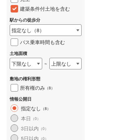
建築条件付土地を含む
駅からの徒歩分
指定なし
（
8
）
バス乗車時間も含む
土地面積
下限なし
上限なし
~
敷地の権利形態
所有権のみ
（
8
）
情報公開日
指定なし
（
8
）
本日
（
0
）
3日以内
（
0
）
5日以内
（
0
）