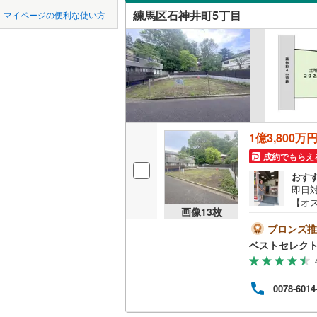
中国
鳥取
練馬区石神井町5丁目
マイページの便利な使い方
富士見台
オンライ
東京23区以外
八王子市
地下鉄
東京メト
四国
徳島
谷原
(
1
)
三鷹市
(
6
東京メト
オンライ
九州・沖縄
福岡
昭島市
(
5
東京メト
小金井市
東京メト
1億3,800万
東村山市
都営新宿
0
0
0
0
0
0
該当物件
該当物件
該当物件
該当物件
該当物件
該当物件
件
件
件
件
件
件
成約でもらえ
福生市
(
2
おす
私鉄・その他
つくばエ
即日
清瀬市
(
4
【オス
京成金町
画像
13
枚
面道
多摩市
(
3
建築
ブロンズ推
東武亀戸
以内
ベストセレクト
あきる野
袋線
西武有楽
で徒歩
西多摩郡
にて累
西武多摩
0078-6014
のご
大島町
(
1
や「
西武山口
お問