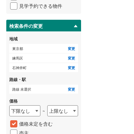
イ
御蔵島村
(
0
)
見学予約できる物件
ペ
小田急小田原線
(
0
)
ー
小笠原村
(
0
)
東急多摩川線
(
0
)
ジ
に
検索条件の変更
東急池上線
(
0
)
保
存
地域
京急本線
(
0
)
す
る
東京都
変更
東京モノレール
(
0
)
練馬区
変更
東京臨海高速鉄道りんかい線
(
0
)
石神井町
変更
路線・駅
路線 未選択
変更
価格
下限なし
上限なし
~
価格未定を含む
売主