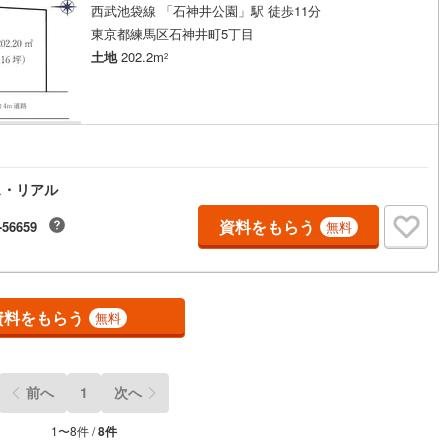
西武池袋線 「石神井公園」駅 徒歩11分
東京都練馬区石神井町5丁目
土地
202.2m
2
円
ス・リアル
資料をもらう
-56659
無料
資料をもらう
無料
前へ
1
次へ
1
〜
8
件 /
8
件