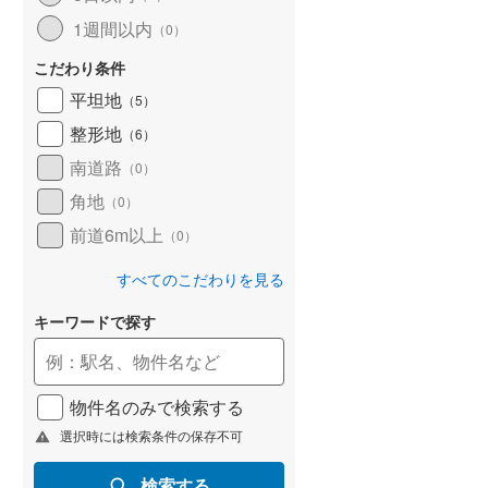
1週間以内
（
0
）
こだわり条件
平坦地
（
5
）
整形地
（
6
）
南道路
（
0
）
角地
（
0
）
前道6m以上
（
0
）
すべてのこだわりを見る
キーワードで探す
物件名のみで検索する
選択時には検索条件の保存不可
検索する