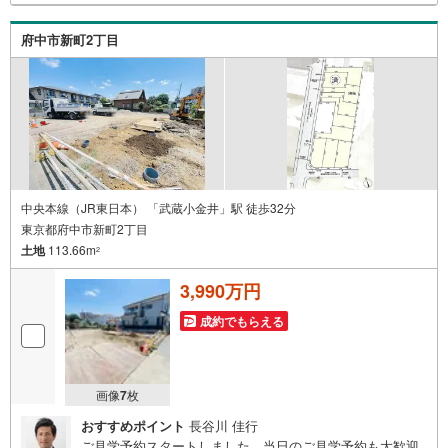
おむつ替えベッド、アンパンマンジュースなどを完備して
おりますので、お子様連れでもお気軽にお越し下さい。
府中市新町2丁目
中央本線（JR東日本） 「武蔵小金井」駅 徒歩32分
東京都府中市新町2丁目
土地
113.66m
2
3,990万円
成約でもらえる
画像
7
枚
おすすめポイント
長谷川 佳行
ご見学予約スタートしました。当日のご見学予約も大歓迎