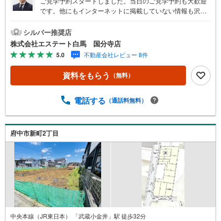
ご見学予約スタートしました。当日のご見学予約も大歓迎
です。他にもインターネットに掲載していない情報も沢山
ありますので、まとめてご見学可能です。■Yahoo！ 不動
産キャンペーン対象店舗。当店で物件を成約するとPayPay
シルバー推奨店
ボーナスをプレゼント！「資料をもらう」「見学予約をす
株式会社エステート白馬 国分寺店
る」ボタンからお問い合わせください。【営業時間 9時30
5.0
不動産会社レビュー 8件
分～18時30分】（年中無休）・人気物件には特に問い合わ
せが集中するため、お早めにお電話ください。「室内・現
資料をもらう
（無料）
地を見学する」ボタンよりご予約いただくとご見学がスム
ーズです。・提携FPへの無料個別相談サービス外部のファ
イナンシャルプランナーへの無料個別ライフプラン相談サ
電話する
（通話料無料）
ービスも御座います。・キッズスペースや授乳スペース、
おむつ替えベッド、アンパンマンジュースなどを完備して
おりますので、お子様連れでもお気軽にお越し下さい。
府中市新町2丁目
中央本線（JR東日本） 「武蔵小金井」駅 徒歩32分