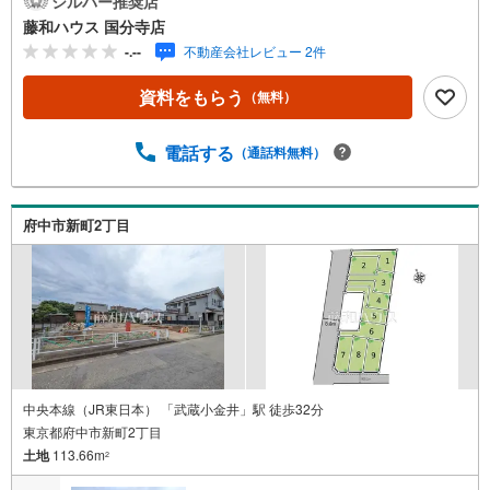
シルバー推奨店
藤和ハウス 国分寺店
-.--
不動産会社レビュー 2件
資料をもらう
（無料）
電話する
（通話料無料）
府中市新町2丁目
中央本線（JR東日本） 「武蔵小金井」駅 徒歩32分
東京都府中市新町2丁目
土地
113.66m
2