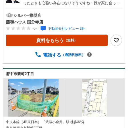
ったときも心強い存在になりそうですね！我が家に合った
暮らしを追及できるフリープランの分譲地です。ぜひ皆様
の「こんな家に住みたい！」をお聞かせ下さい。
シルバー推奨店
藤和ハウス 国分寺店
-.--
不動産会社レビュー 2件
資料をもらう
（無料）
電話する
（通話料無料）
府中市新町2丁目
中央本線（JR東日本） 「武蔵小金井」駅 徒歩32分
東京都府中市新町2丁目