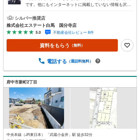
です。他にもインターネットに掲載していない情報も沢山
ありますので、まとめてご見学可能です。■Yahoo！ 不動
産キャンペーン対象店舗。当店で物件を成約するとPayPay
シルバー推奨店
ボーナスをプレゼント！「資料をもらう」「見学予約をす
株式会社エステート白馬 国分寺店
る」ボタンからお問い合わせください。【営業時間 9時30
5.0
不動産会社レビュー 8件
分～18時30分】（年中無休）・人気物件には特に問い合わ
せが集中するため、お早めにお電話ください。「室内・現
資料をもらう
（無料）
地を見学する」ボタンよりご予約いただくとご見学がスム
ーズです。・提携FPへの無料個別相談サービス外部のファ
イナンシャルプランナーへの無料個別ライフプラン相談サ
電話する
（通話料無料）
ービスも御座います。・キッズスペースや授乳スペース、
おむつ替えベッド、アンパンマンジュースなどを完備して
おりますので、お子様連れでもお気軽にお越し下さい。
府中市新町2丁目
中央本線（JR東日本） 「武蔵小金井」駅 徒歩32分