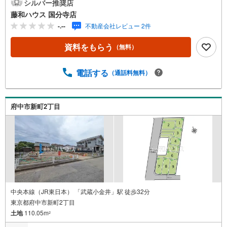
の「こんな家に住みたい！」をお聞かせ下さい。
シルバー推奨店
藤和ハウス 国分寺店
-.--
不動産会社レビュー 2件
資料をもらう
（無料）
電話する
（通話料無料）
府中市新町2丁目
中央本線（JR東日本） 「武蔵小金井」駅 徒歩32分
東京都府中市新町2丁目
土地
110.05m
2