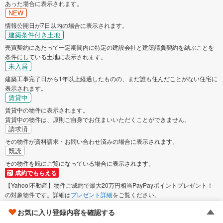
あった場合に表示されます。
NEW
情報公開日が7日以内の場合に表示されます。
建築条件付き土地
売買契約にあたって一定期間内に特定の建設会社と建築請負契約を結ぶことを
条件にしている土地に表示されます。
未入居
建築工事完了日から1年以上経過したものの、まだ誰も住んだことがない住宅に
表示されます。
賃貸中
賃貸中の物件に表示されます。
賃貸中の物件は、原則ご自身でお住まいいただくことができません。
請求済
その物件が資料請求・お問い合わせ済みの場合に表示されます。
既読
その物件を既にご覧になっている場合に表示されます。
成約でもらえる
【Yahoo!不動産】物件ご成約で最大20万円相当PayPayポイントプレゼント！
の対象物件です。詳細は
プレゼント詳細
をご覧ください。
ゴールド推奨店
ゴールド推奨店 取り扱い物件
お気に入り登録内容を確認する
シルバー推奨店
シルバー推奨店 取り扱い物件