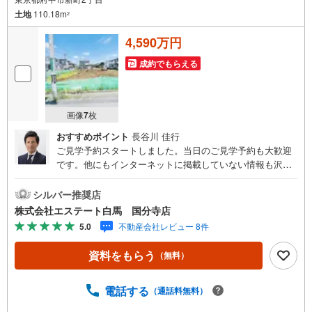
土地
110.18m
2
4,590万円
成約でもらえる
画像
7
枚
おすすめポイント
長谷川 佳行
ご見学予約スタートしました。当日のご見学予約も大歓迎
です。他にもインターネットに掲載していない情報も沢山
ありますので、まとめてご見学可能です。■Yahoo！ 不動
産キャンペーン対象店舗。当店で物件を成約するとPayPay
シルバー推奨店
ボーナスをプレゼント！「資料をもらう」「見学予約をす
株式会社エステート白馬 国分寺店
る」ボタンからお問い合わせください。【営業時間 9時30
5.0
不動産会社レビュー 8件
分～18時30分】（年中無休）・人気物件には特に問い合わ
せが集中するため、お早めにお電話ください。「室内・現
資料をもらう
（無料）
地を見学する」ボタンよりご予約いただくとご見学がスム
ーズです。・提携FPへの無料個別相談サービス外部のファ
イナンシャルプランナーへの無料個別ライフプラン相談サ
電話する
（通話料無料）
ービスも御座います。・キッズスペースや授乳スペース、