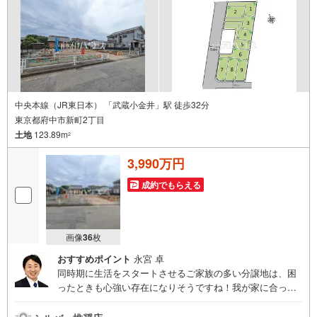
中央本線（JR東日本） 「武蔵小金井」駅 徒歩32分
東京都府中市新町2丁目
土地
123.89m
2
3,990万円
成約でもらえる
画像
36
枚
おすすめポイント
永宮 卓
同時期に生活をスタートさせるご家族の多い分譲地は、困
ったときも心強い存在になりそうですね！我が家に合った
暮らしを追及できるフリープランの分譲地です。ぜひ皆様
の「こんな家に住みたい！」をお聞かせ下さい。