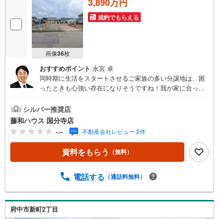
3,890万円
成約でもらえる
画像
36
枚
おすすめポイント
永宮 卓
同時期に生活をスタートさせるご家族の多い分譲地は、困
ったときも心強い存在になりそうですね！我が家に合った
暮らしを追及できるフリープランの分譲地です。ぜひ皆様
の「こんな家に住みたい！」をお聞かせ下さい。
シルバー推奨店
藤和ハウス 国分寺店
-.--
不動産会社レビュー 2件
資料をもらう
（無料）
電話する
（通話料無料）
府中市新町2丁目