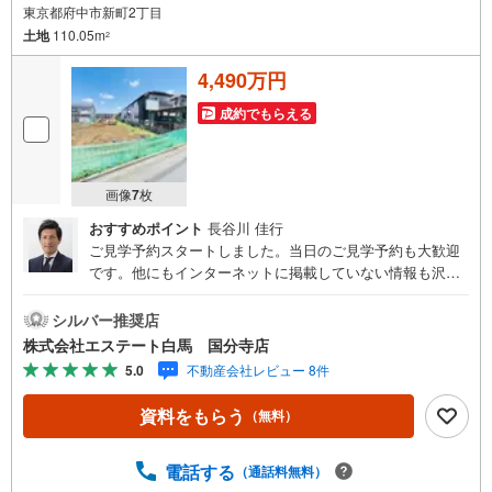
東京都府中市新町2丁目
土地
110.05m
2
4,490万円
成約でもらえる
画像
7
枚
おすすめポイント
長谷川 佳行
ご見学予約スタートしました。当日のご見学予約も大歓迎
です。他にもインターネットに掲載していない情報も沢山
ありますので、まとめてご見学可能です。■Yahoo！ 不動
産キャンペーン対象店舗。当店で物件を成約するとPayPay
シルバー推奨店
ボーナスをプレゼント！「資料をもらう」「見学予約をす
株式会社エステート白馬 国分寺店
る」ボタンからお問い合わせください。【営業時間 9時30
5.0
不動産会社レビュー 8件
分～18時30分】（年中無休）・人気物件には特に問い合わ
せが集中するため、お早めにお電話ください。「室内・現
資料をもらう
（無料）
地を見学する」ボタンよりご予約いただくとご見学がスム
ーズです。・提携FPへの無料個別相談サービス外部のファ
イナンシャルプランナーへの無料個別ライフプラン相談サ
電話する
（通話料無料）
ービスも御座います。・キッズスペースや授乳スペース、