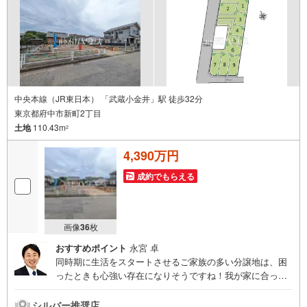
中央本線（JR東日本） 「武蔵小金井」駅 徒歩32分
東京都府中市新町2丁目
土地
110.43m
2
4,390万円
成約でもらえる
画像
36
枚
おすすめポイント
永宮 卓
同時期に生活をスタートさせるご家族の多い分譲地は、困
ったときも心強い存在になりそうですね！我が家に合った
暮らしを追及できるフリープランの分譲地です。ぜひ皆様
の「こんな家に住みたい！」をお聞かせ下さい。
シルバー推奨店