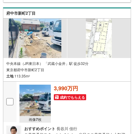
おむつ替えベッド、アンパンマンジュースなどを完備して
おりますので、お子様連れでもお気軽にお越し下さい。
府中市新町2丁目
中央本線（JR東日本） 「武蔵小金井」駅 徒歩32分
東京都府中市新町2丁目
土地
113.35m
2
3,990万円
成約でもらえる
画像
7
枚
おすすめポイント
長谷川 佳行