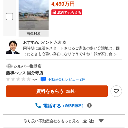
4,490万円
成約でもらえる
画像
36
枚
おすすめポイント
永宮 卓
同時期に生活をスタートさせるご家族の多い分譲地は、困
ったときも心強い存在になりそうですね！我が家に合った
暮らしを追及できるフリープランの分譲地です。ぜひ皆様
の「こんな家に住みたい！」をお聞かせ下さい。
シルバー推奨店
藤和ハウス 国分寺店
-.--
不動産会社レビュー 2件
資料をもらう
（無料）
電話する
（通話料無料）
取り扱い不動産会社をもっと見る（
全
1
社
）