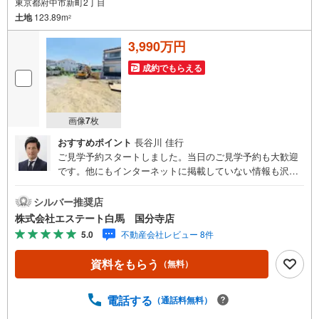
東京都府中市新町2丁目
土地
123.89m
2
3,990万円
成約でもらえる
画像
7
枚
おすすめポイント
長谷川 佳行
ご見学予約スタートしました。当日のご見学予約も大歓迎
です。他にもインターネットに掲載していない情報も沢山
ありますので、まとめてご見学可能です。■Yahoo！ 不動
産キャンペーン対象店舗。当店で物件を成約するとPayPay
シルバー推奨店
ボーナスをプレゼント！「資料をもらう」「見学予約をす
株式会社エステート白馬 国分寺店
る」ボタンからお問い合わせください。【営業時間 9時30
5.0
不動産会社レビュー 8件
分～18時30分】（年中無休）・人気物件には特に問い合わ
せが集中するため、お早めにお電話ください。「室内・現
資料をもらう
（無料）
地を見学する」ボタンよりご予約いただくとご見学がスム
ーズです。・提携FPへの無料個別相談サービス外部のファ
イナンシャルプランナーへの無料個別ライフプラン相談サ
電話する
（通話料無料）
ービスも御座います。・キッズスペースや授乳スペース、