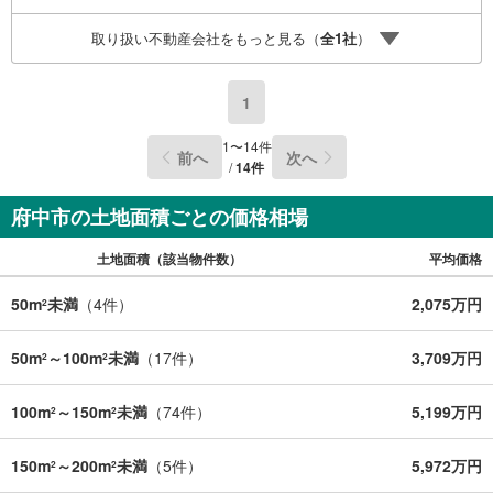
おむつ替えベッド、アンパンマンジュースなどを完備して
取り扱い不動産会社をもっと見る（
全
1
社
）
おりますので、お子様連れでもお気軽にお越し下さい。
1
1
〜
14
件
前へ
次へ
/
14
件
府中市の土地面積ごとの価格相場
土地面積（該当物件数）
平均価格
50m
未満
（
4
件）
2,075万円
2
50m
～100m
未満
（
17
件）
3,709万円
2
2
100m
～150m
未満
（
74
件）
5,199万円
2
2
150m
～200m
未満
（
5
件）
5,972万円
2
2