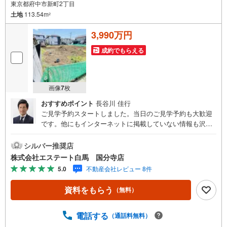
東京都府中市新町2丁目
土地
113.54m
2
3,990万円
成約でもらえる
画像
7
枚
おすすめポイント
長谷川 佳行
ご見学予約スタートしました。当日のご見学予約も大歓迎
です。他にもインターネットに掲載していない情報も沢山
ありますので、まとめてご見学可能です。■Yahoo！ 不動
産キャンペーン対象店舗。当店で物件を成約するとPayPay
シルバー推奨店
ボーナスをプレゼント！「資料をもらう」「見学予約をす
株式会社エステート白馬 国分寺店
る」ボタンからお問い合わせください。【営業時間 9時30
5.0
不動産会社レビュー 8件
分～18時30分】（年中無休）・人気物件には特に問い合わ
せが集中するため、お早めにお電話ください。「室内・現
資料をもらう
（無料）
地を見学する」ボタンよりご予約いただくとご見学がスム
ーズです。・提携FPへの無料個別相談サービス外部のファ
イナンシャルプランナーへの無料個別ライフプラン相談サ
電話する
（通話料無料）
ービスも御座います。・キッズスペースや授乳スペース、