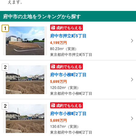
えます。
通
知
府中市の土地をランキングから探す
を
受
1
成約でもらえる
け
府中市押立町5丁目
取
4,199万円
る
80.23m
（実測）
2
・
東京都府中市押立町5丁目
条
件
2
成約でもらえる
を
府中市小柳町2丁目
マ
5,699万円
イ
120.02m
（実測）
2
ペ
東京都府中市小柳町2丁目
ー
ジ
2
成約でもらえる
に
府中市小柳町2丁目
保
5,699万円
存
130.67m
（実測）
2
す
東京都府中市小柳町2丁目