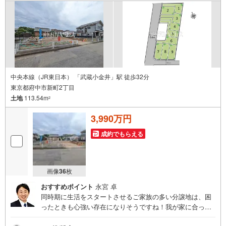
中央本線（JR東日本） 「武蔵小金井」駅 徒歩32分
東京都府中市新町2丁目
土地
113.54m
2
3,990万円
成約でもらえる
画像
36
枚
おすすめポイント
永宮 卓
同時期に生活をスタートさせるご家族の多い分譲地は、困
ったときも心強い存在になりそうですね！我が家に合った
暮らしを追及できるフリープランの分譲地です。ぜひ皆様