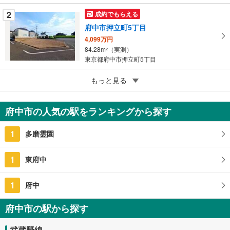
る
2
成約でもらえる
府中市押立町5丁目
4,099万円
84.28m
（実測）
2
東京都府中市押立町5丁目
2
もっと見る
成約でもらえる
府中市押立町5丁目
3,999万円
府中市の人気の駅をランキングから探す
80.23m
（実測）
2
東京都府中市押立町5丁目
1
多磨霊園
1
東府中
1
府中
府中市の駅から探す
武蔵野線