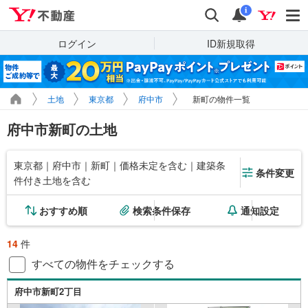
Yahoo!不動産
検索
通知
i
ログイン
ID新規取得
土地
東京都
府中市
新町の物件一覧
府中市新町の土地
東京都｜府中市｜新町｜価格未定を含む｜建築条
条件変更
件付き土地を含む
おすすめ順
検索条件保存
通知設定
14
件
すべての物件をチェックする
府中市新町2丁目