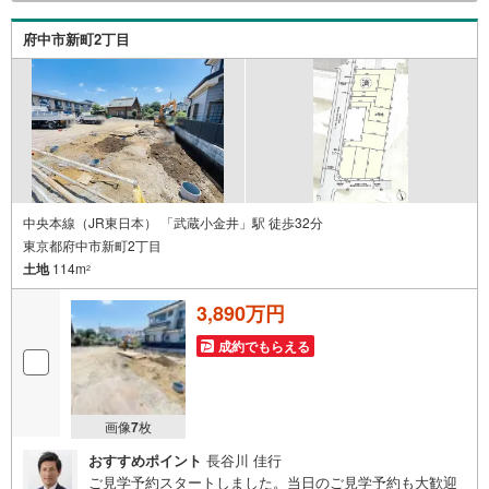
おむつ替えベッド、アンパンマンジュースなどを完備して
おりますので、お子様連れでもお気軽にお越し下さい。
府中市新町2丁目
中央本線（JR東日本） 「武蔵小金井」駅 徒歩32分
東京都府中市新町2丁目
土地
114m
2
3,890万円
成約でもらえる
画像
7
枚
おすすめポイント
長谷川 佳行
ご見学予約スタートしました。当日のご見学予約も大歓迎