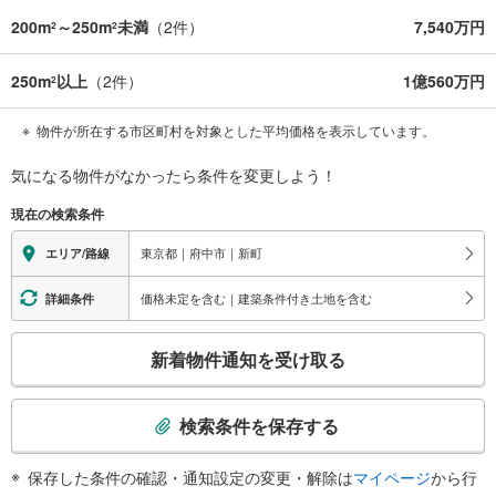
200m
～250m
未満
（
2
件）
7,540万円
2
2
250m
以上
（
2
件）
1億560万円
2
物件が所在する市区町村を対象とした平均価格を表示しています。
気になる物件がなかったら
条件を変更しよう！
現在の検索条件
東京都｜府中市｜新町
エリア/路線
価格未定を含む｜建築条件付き土地を含む
詳細条件
こ
新着物件通知を受け取る
の
検
索
検索条件を保存する
条
件
保存した条件の確認・通知設定の変更・解除は
マイページ
から行
で