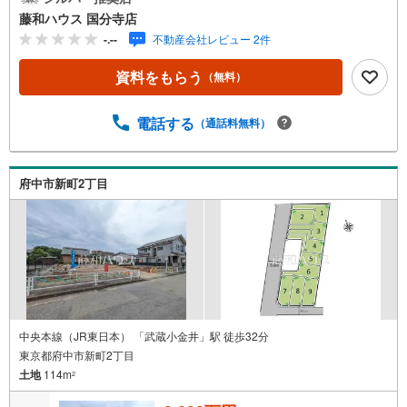
藤和ハウス 国分寺店
-.--
不動産会社レビュー 2件
資料をもらう
（無料）
電話する
（通話料無料）
府中市新町2丁目
中央本線（JR東日本） 「武蔵小金井」駅 徒歩32分
東京都府中市新町2丁目
土地
114m
2