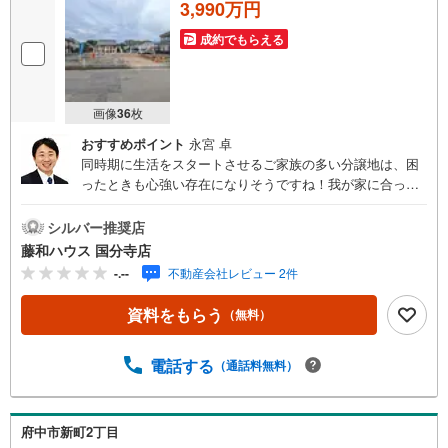
3,990万円
成約でもらえる
画像
36
枚
おすすめポイント
永宮 卓
同時期に生活をスタートさせるご家族の多い分譲地は、困
ったときも心強い存在になりそうですね！我が家に合った
暮らしを追及できるフリープランの分譲地です。ぜひ皆様
の「こんな家に住みたい！」をお聞かせ下さい。
シルバー推奨店
藤和ハウス 国分寺店
-.--
不動産会社レビュー 2件
資料をもらう
（無料）
電話する
（通話料無料）
府中市新町2丁目