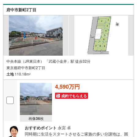
府中市新町2丁目
中央本線（JR東日本） 「武蔵小金井」駅 徒歩32分
東京都府中市新町2丁目
土地
110.18m
2
4,590万円
成約でもらえる
画像
36
枚
おすすめポイント
永宮 卓
同時期に生活をスタートさせるご家族の多い分譲地は、困