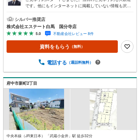
です。他にもインターネットに掲載していない情報も沢山
ありますので、まとめてご見学可能です。■Yahoo！ 不動
産キャンペーン対象店舗。当店で物件を成約するとPayPay
シルバー推奨店
ボーナスをプレゼント！「資料をもらう」「見学予約をす
株式会社エステート白馬 国分寺店
る」ボタンからお問い合わせください。【営業時間 9時30
5.0
不動産会社レビュー 8件
分～18時30分】（年中無休）・人気物件には特に問い合わ
せが集中するため、お早めにお電話ください。「室内・現
資料をもらう
（無料）
地を見学する」ボタンよりご予約いただくとご見学がスム
ーズです。・提携FPへの無料個別相談サービス外部のファ
イナンシャルプランナーへの無料個別ライフプラン相談サ
電話する
（通話料無料）
ービスも御座います。・キッズスペースや授乳スペース、
おむつ替えベッド、アンパンマンジュースなどを完備して
おりますので、お子様連れでもお気軽にお越し下さい。
府中市新町2丁目
中央本線（JR東日本） 「武蔵小金井」駅 徒歩32分