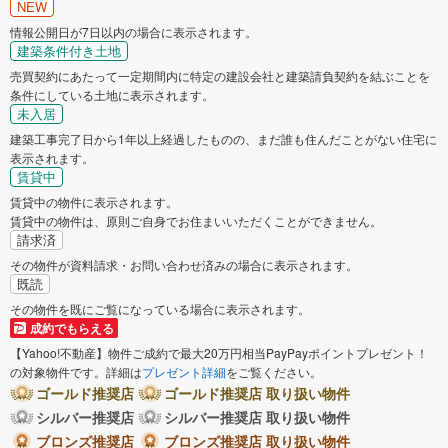
NEW
情報公開日が7日以内の場合に表示されます。
建築条件付き土地
売買契約にあたって一定期間内に特定の建設会社と建築請負契約を結ぶことを
条件にしている土地に表示されます。
未入居
建築工事完了日から1年以上経過したものの、まだ誰も住んだことがない住宅に
表示されます。
賃貸中
賃貸中の物件に表示されます。
賃貸中の物件は、原則ご自身でお住まいいただくことができません。
請求済
その物件が資料請求・お問い合わせ済みの場合に表示されます。
既読
その物件を既にご覧になっている場合に表示されます。
成約でもらえる
【Yahoo!不動産】物件ご成約で最大20万円相当PayPayポイントプレゼント！
の対象物件です。詳細は
プレゼント詳細
をご覧ください。
ゴールド推奨店
ゴールド推奨店 取り扱い物件
シルバー推奨店
シルバー推奨店 取り扱い物件
ブロンズ推奨店
ブロンズ推奨店 取り扱い物件