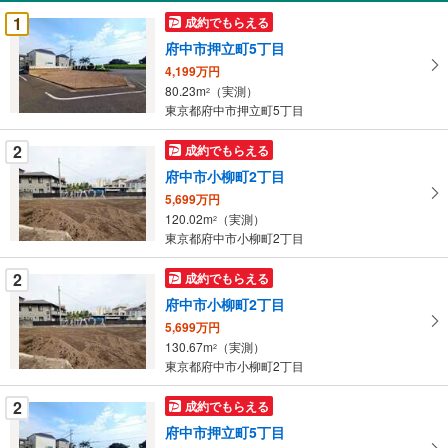
受
1
成約でもらえる
け
府中市押立町5丁目
取
4,199万円
る
80.23m
（実測）
2
・
東京都府中市押立町5丁目
条
件
2
成約でもらえる
を
府中市小柳町2丁目
マ
5,699万円
イ
120.02m
（実測）
2
ペ
東京都府中市小柳町2丁目
ー
ジ
2
成約でもらえる
に
府中市小柳町2丁目
保
5,699万円
存
130.67m
（実測）
2
す
東京都府中市小柳町2丁目
る
2
成約でもらえる
府中市押立町5丁目