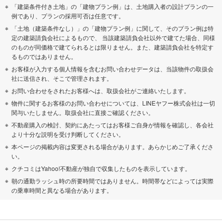
「建築条件付き土地」の「建物プラン例」は、土地購入者の設計プランの一
例であり、プランの採用可否は任意です。
「土地（建築条件なし）」の「建物プラン例」に関して、そのプラン例は特
定の建築請負会社によるもので、 当該建築請負会社以外で建てた場合、同様
のものが同価格で建てられるとは限りません。また、建築請負会社を特定す
るものではありません。
お客様が入力する個人情報を含むお問い合わせデータは、当該物件の取扱会
社に送信され、そこで管理されます。
お問い合わせをされたお客様へは、取扱会社がご連絡いたします。
物件に関するお客様のお問い合わせについては、LINEヤフー株式会社は一切
関与いたしません。取扱会社に直接ご確認ください。
不動産購入の検討、契約にあたってはお客様ご自身が情報を確認し、各会社
より十分な説明を受け判断してください。
本ページの掲載内容は変更される場合があります。あらかじめご了承くださ
い。
クチコミはYahoo!不動産が独自で収集したものを表示しています。
朝の通勤ラッシュ時の所要時間ではありません。時間帯などによっては実際
の乗車時間と異なる場合があります。