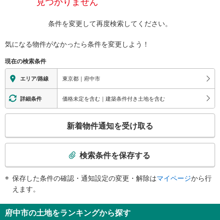
見つかりません
条件を変更して再度検索してください。
気になる物件がなかったら
条件を変更しよう！
現在の検索条件
東京都｜府中市
エリア/路線
価格未定を含む｜建築条件付き土地を含む
詳細条件
こ
新着物件通知を受け取る
の
検
索
検索条件を保存する
条
件
保存した条件の確認・通知設定の変更・解除は
マイページ
から行
で
えます。
通
知
府中市の土地をランキングから探す
を