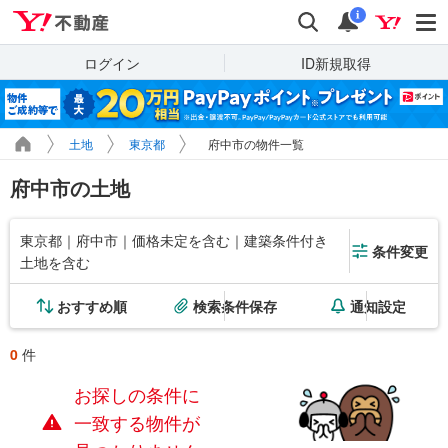
Yahoo!不動産
検索
通知
i
ログイン
ID新規取得
土地
東京都
府中市の物件一覧
府中市の土地
東京都｜府中市｜価格未定を含む｜建築条件付き
条件変更
土地を含む
おすすめ順
検索条件保存
通知設定
0
件
お探しの条件に
一致する物件が