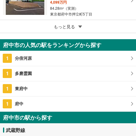
4,099万円
84.28m
（実測）
2
東京都府中市押立町5丁目
2
もっと見る
成約でもらえる
府中市押立町5丁目
3,999万円
府中市の人気の駅をランキングから探す
80.23m
（実測）
2
東京都府中市押立町5丁目
1
分倍河原
1
多磨霊園
1
東府中
1
府中
府中市の駅から探す
武蔵野線