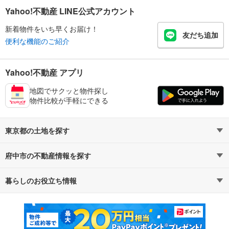
Yahoo!不動産 LINE公式アカウント
新着物件をいち早くお届け！
友だち追加
便利な機能のご紹介
Yahoo!不動産 アプリ
地図でサクッと物件探し
物件比較が手軽にできる
東京都の土地を探す
府中市の不動産情報を探す
路線・駅から探す
地域から探す
暮らしのお役立ち情報
不動産・住宅
賃貸住宅
通勤・通学時間から探す
地図から探す
マンションカタログ
教えて！住まいの先生
新築マンション
中古マンション