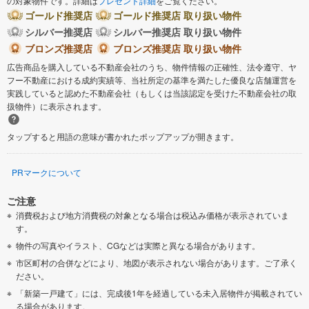
の対象物件です。詳細は
プレゼント詳細
をご覧ください。
ゴールド推奨店
ゴールド推奨店 取り扱い物件
シルバー推奨店
シルバー推奨店 取り扱い物件
ブロンズ推奨店
ブロンズ推奨店 取り扱い物件
広告商品を購入している不動産会社のうち、物件情報の正確性、法令遵守、ヤ
フー不動産における成約実績等、当社所定の基準を満たした優良な店舗運営を
実践していると認めた不動産会社（もしくは当該認定を受けた不動産会社の取
扱物件）に表示されます。
タップすると用語の意味が書かれたポップアップが開きます。
PRマークについて
ご注意
消費税および地方消費税の対象となる場合は税込み価格が表示されていま
す。
物件の写真やイラスト、CGなどは実際と異なる場合があります。
市区町村の合併などにより、地図が表示されない場合があります。ご了承く
ださい。
「新築一戸建て」には、完成後1年を経過している未入居物件が掲載されてい
る場合があります。