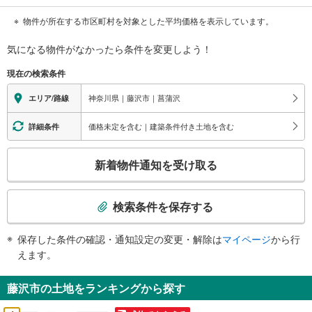
物件が所在する市区町村を対象とした平均価格を表示しています。
気になる物件がなかったら
条件を変更しよう！
現在の検索条件
神奈川県｜藤沢市｜菖蒲沢
エリア/路線
価格未定を含む｜建築条件付き土地を含む
詳細条件
こ
新着物件通知を受け取る
の
検
索
検索条件を保存する
条
件
保存した条件の確認・通知設定の変更・解除は
マイページ
から行
で
えます。
通
知
藤沢市の土地をランキングから探す
を
受