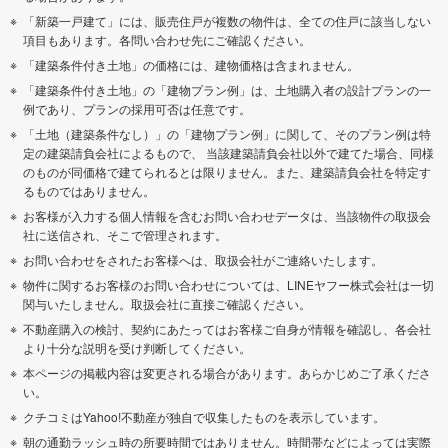
「新築一戸建て」には、販売住戸が複数の物件は、全ての住戸に該当しない
項目もあります。各問い合わせ先にご確認ください。
「建築条件付き土地」の価格には、建物価格は含まれません。
「建築条件付き土地」の「建物プラン例」は、土地購入者の設計プランの一
例であり、プランの採用可否は任意です。
「土地（建築条件なし）」の「建物プラン例」に関して、そのプラン例は特
定の建築請負会社によるもので、 当該建築請負会社以外で建てた場合、同様
のものが同価格で建てられるとは限りません。また、建築請負会社を特定す
るものではありません。
お客様が入力する個人情報を含むお問い合わせデータは、当該物件の取扱会
社に送信され、そこで管理されます。
お問い合わせをされたお客様へは、取扱会社がご連絡いたします。
物件に関するお客様のお問い合わせについては、LINEヤフー株式会社は一切
関与いたしません。取扱会社に直接ご確認ください。
不動産購入の検討、契約にあたってはお客様ご自身が情報を確認し、各会社
より十分な説明を受け判断してください。
本ページの掲載内容は変更される場合があります。あらかじめご了承くださ
い。
クチコミはYahoo!不動産が独自で収集したものを表示しています。
朝の通勤ラッシュ時の所要時間ではありません。時間帯などによっては実際