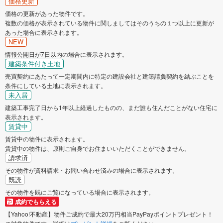
価格更新
価格の更新があった物件です。
複数の価格が表示されている物件に関しましてはそのうちの１つ以上に更新が
あった場合に表示されます。
NEW
情報公開日が7日以内の場合に表示されます。
建築条件付き土地
売買契約にあたって一定期間内に特定の建設会社と建築請負契約を結ぶことを
条件にしている土地に表示されます。
未入居
建築工事完了日から1年以上経過したものの、まだ誰も住んだことがない住宅に
表示されます。
賃貸中
賃貸中の物件に表示されます。
賃貸中の物件は、原則ご自身でお住まいいただくことができません。
請求済
その物件が資料請求・お問い合わせ済みの場合に表示されます。
既読
その物件を既にご覧になっている場合に表示されます。
成約でもらえる
【Yahoo!不動産】物件ご成約で最大20万円相当PayPayポイントプレゼント！