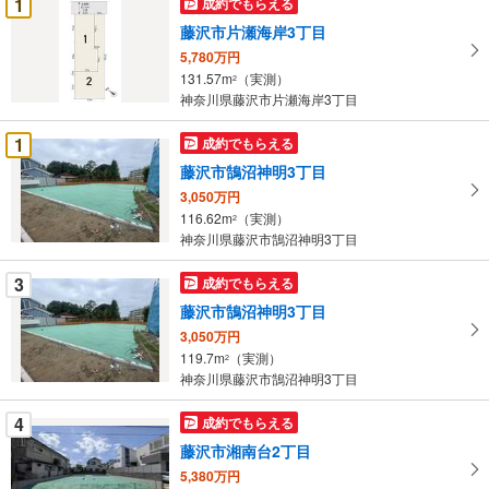
1
成約でもらえる
け
藤沢市片瀬海岸3丁目
取
5,780万円
る
131.57m
（実測）
2
・
神奈川県藤沢市片瀬海岸3丁目
条
件
1
成約でもらえる
を
藤沢市鵠沼神明3丁目
マ
3,050万円
イ
116.62m
（実測）
2
ペ
神奈川県藤沢市鵠沼神明3丁目
ー
ジ
3
成約でもらえる
に
藤沢市鵠沼神明3丁目
保
3,050万円
存
119.7m
（実測）
2
す
神奈川県藤沢市鵠沼神明3丁目
る
4
成約でもらえる
藤沢市湘南台2丁目
5,380万円