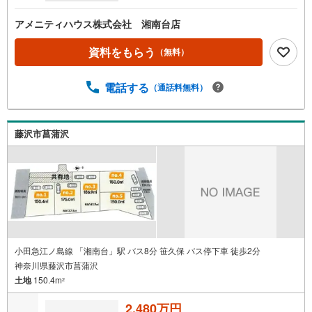
アメニティハウス株式会社 湘南台店
資料をもらう
（無料）
電話する
（通話料無料）
藤沢市菖蒲沢
小田急江ノ島線 「湘南台」駅 バス8分 笹久保 バス停下車 徒歩2分
神奈川県藤沢市菖蒲沢
土地
150.4m
2
2,480万円