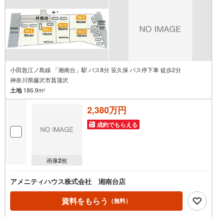
小田急江ノ島線 「湘南台」駅 バス8分 笹久保 バス停下車 徒歩2分
神奈川県藤沢市菖蒲沢
土地
186.9m
2
2,380万円
成約でもらえる
画像
2
枚
アメニティハウス株式会社 湘南台店
資料をもらう
（無料）