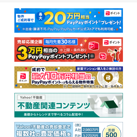
マンションカタログ
教えて！住まいの先生
新築マンション
中古マンション
新築一戸建て
中古一戸建て
注文住宅
土地
売却査定