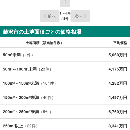
1
1
〜
4
件
前へ
次へ
/
4
件
藤沢市の土地面積ごとの価格相場
土地面積（該当物件数）
平均価格
50m
未満
（
1
件）
5,060万円
2
50m
～100m
未満
（
23
件）
4,175万円
2
2
100m
～150m
未満
（
104
件）
4,282万円
2
2
150m
～200m
未満
（
40
件）
4,497万円
2
2
200m
～250m
未満
（
9
件）
6,760万円
2
2
250m
以上
（
22
件）
8,341万円
2