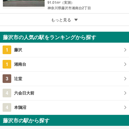
91.01m
（実測）
2
神奈川県藤沢市湘南台2丁目
5
もっと見る
成約でもらえる
藤沢市弥勒寺4丁目
5,100万円
藤沢市の人気の駅をランキングから探す
129.95m
（実測）
2
神奈川県藤沢市弥勒寺4丁目
1
藤沢
1
湘南台
3
辻堂
4
六会日大前
4
本鵠沼
藤沢市の駅から探す