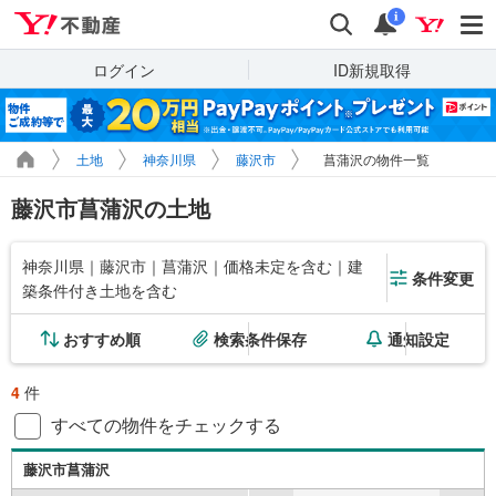
Yahoo!不動産
検索
通知
i
ログイン
ID新規取得
土地
神奈川県
藤沢市
菖蒲沢の物件一覧
藤沢市菖蒲沢の土地
神奈川県｜藤沢市｜菖蒲沢｜価格未定を含む｜建
条件変更
築条件付き土地を含む
おすすめ順
検索条件保存
通知設定
4
件
すべての物件をチェックする
藤沢市菖蒲沢