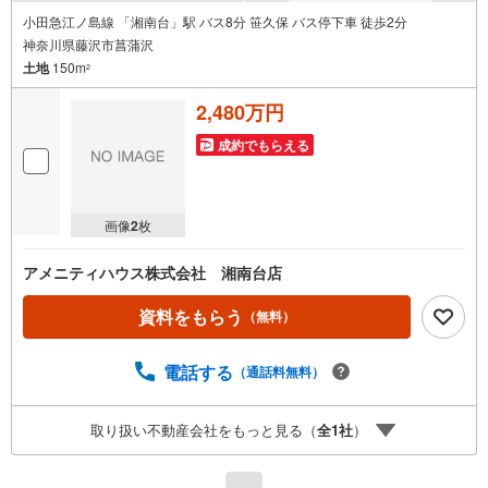
小田急江ノ島線 「湘南台」駅 バス8分 笹久保 バス停下車 徒歩2分
神奈川県藤沢市菖蒲沢
土地
150m
2
2,480万円
成約でもらえる
画像
2
枚
アメニティハウス株式会社 湘南台店
資料をもらう
（無料）
電話する
（通話料無料）
取り扱い不動産会社をもっと見る（
全
1
社
）