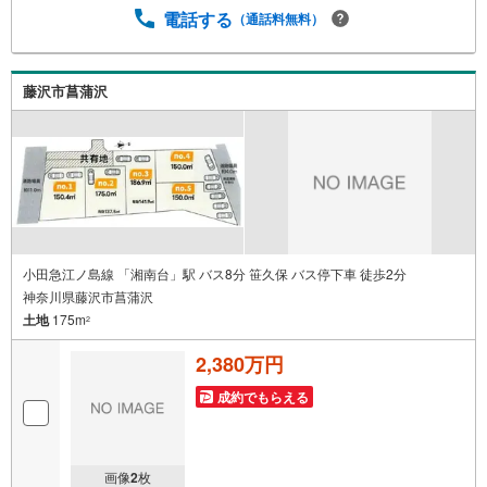
電話する
（通話料無料）
藤沢市菖蒲沢
小田急江ノ島線 「湘南台」駅 バス8分 笹久保 バス停下車 徒歩2分
神奈川県藤沢市菖蒲沢
土地
175m
2
2,380万円
成約でもらえる
画像
2
枚