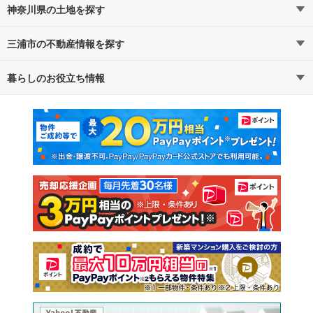
神奈川県の土地を探す
三浦市の不動産情報を探す
路線・駅から探す
地域から探す
暮らしのお役立ち情報
不動産・住宅
賃貸住宅
通勤・通学時間から探す
地図から探す
マンションカタログ
教えて！住まいの先生
新築マンション
中古マンション
新築一戸建て
中古一戸建て
注文住宅
土地
売却査定