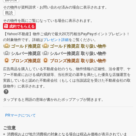
その物件が資料請求・お問い合わせ済みの場合に表示されます。
既読
その物件を既にご覧になっている場合に表示されます。
成約でもらえる
【Yahoo!不動産】物件ご成約で最大20万円相当PayPayポイントプレゼント！
の対象物件です。詳細は
プレゼント詳細
をご覧ください。
ゴールド推奨店
ゴールド推奨店 取り扱い物件
シルバー推奨店
シルバー推奨店 取り扱い物件
ブロンズ推奨店
ブロンズ推奨店 取り扱い物件
広告商品を購入している不動産会社のうち、物件情報の正確性、法令遵守、ヤ
フー不動産における成約実績等、当社所定の基準を満たした優良な店舗運営を
実践していると認めた不動産会社（もしくは当該認定を受けた不動産会社の取
扱物件）に表示されます。
タップすると用語の意味が書かれたポップアップが開きます。
PRマークについて
ご注意
消費税および地方消費税の対象となる場合は税込み価格が表示されていま