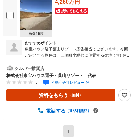
4,280万円
成約でもらえる
画像
15
枚
おすすめポイント
東宝ハウス逗子葉山リゾート広告担当でございます。今回
ご紹介する物件は、三崎町小綱代に位置する売地です!!建築
条件なし！お好きなハウスメーカーで理想の住まいを実現
できます。《東宝ハウス逗子葉山リゾート》私たちは、こ
シルバー推奨店
の地域に特化した不動産仲介を通じて、皆さまが理想とす
株式会社東宝ハウス逗子・葉山リゾート 代表
る暮らしを実現するお手伝いをしています。住まい選び
-.--
不動産会社レビュー 4件
は、単に「家を買う・借りる」ことではなく、「どんな人
生を送りたいか」を考える大切なプロセスです。逗子・葉
資料をもらう
（無料）
山には、海を望む戸建て、緑豊かな住宅街、趣のある古民
家など、さまざまな魅力的な物件があります。地域の雰囲
気や暮らし方、コミュニティの魅力まで、リアルな情報を
電話する
（通話料無料）
お伝えしながら、お客様一人ひとりに最適なご提案をいた
します。「週末だけでも海のそばで過ごしたい」「将来的
に移住を考えている」「理想の住まいを見つけたい」-- そ
1
んな思いをお持ちの方は、ぜひ私たちにご相談ください。