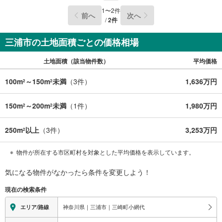
逗子・葉山の魅力を知り尽くしたプロとして、皆さまの新
1
〜
2
件
前へ
次へ
しい暮らしの第一歩を全力でサポートいたします。どうぞ
/
2
件
お気軽にお問い合わせください。
三浦市の土地面積ごとの価格相場
土地面積（該当物件数）
平均価格
100m
～150m
未満
（
3
件）
1,636万円
2
2
150m
～200m
未満
（
1
件）
1,980万円
2
2
250m
以上
（
3
件）
3,253万円
2
物件が所在する市区町村を対象とした平均価格を表示しています。
気になる物件がなかったら
条件を変更しよう！
現在の検索条件
神奈川県｜三浦市｜三崎町小網代
エリア/路線