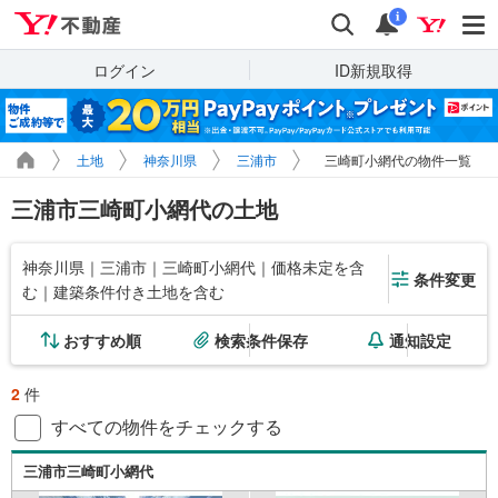
Yahoo!不動産
検索
通知
i
ログイン
ID新規取得
土地
神奈川県
三浦市
三崎町小網代の物件一覧
三浦市三崎町小網代の土地
神奈川県｜三浦市｜三崎町小網代｜価格未定を含
条件変更
む｜建築条件付き土地を含む
おすすめ順
検索条件保存
通知設定
2
件
すべての物件をチェックする
三浦市三崎町小網代