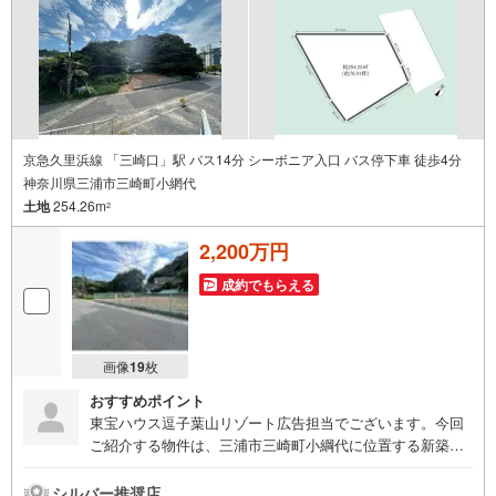
京急久里浜線 「三崎口」駅 バス14分 シーボニア入口 バス停下車 徒歩4分
神奈川県三浦市三崎町小網代
土地
254.26m
2
2,200万円
成約でもらえる
画像
19
枚
おすすめポイント
東宝ハウス逗子葉山リゾート広告担当でございます。今回
ご紹介する物件は、三浦市三崎町小綱代に位置する新築戸
建です!!建築条件なし・オーシャンビュー、広々敷地約76.9
坪が魅力となっております 《湘南の魅力》1. 多様な文化と
シルバー推奨店