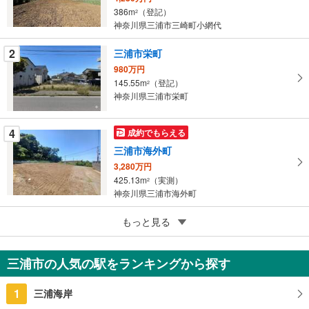
386m
（登記）
2
イ
神奈川県三浦市三崎町小網代
ペ
ー
2
三浦市栄町
ジ
980万円
に
145.55m
（登記）
2
保
神奈川県三浦市栄町
存
す
4
成約でもらえる
る
三浦市海外町
3,280万円
425.13m
（実測）
2
神奈川県三浦市海外町
5
もっと見る
成約でもらえる
三浦市三崎町小網代
2,200万円
三浦市の人気の駅をランキングから探す
254.26m
（登記）
2
神奈川県三浦市三崎町小網代
1
三浦海岸