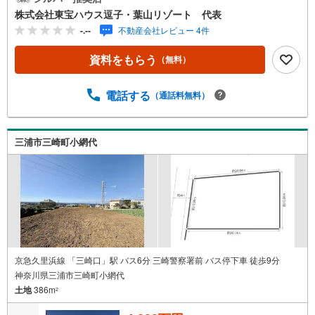
開放的な気風歴史ある鎌倉の古都文化と、明治以降の別荘
株式会社東宝ハウス逗子・葉山リゾート 代表
地文化、そして戦後に花開いたサーフカルチャーが混ざり
-.--
不動産会社レビュー 4件
合い、**「湘南モダン」**とも呼べるリベラルで開放的な空
気感を生み出しています。2. 都市へのアクセスと職住近接
資料をもらう
（無料）
JR東海道線や横須賀線、湘南新宿ラインの拡充により、藤
沢や茅ヶ崎から都心（東京・渋谷等）まで1時間圏内という
利便性を誇ります。リモートワークの普及に伴い、平日は
電話する
（通話料無料）
都心で働き、週末は海辺で過ごす、あるいは朝に一乗りし
てから始業する「オン・オフの切り替え」が容易な環境が
整っています。3. 自然と共生する生活様式「スローライ
三浦市三崎町小網代
フ」を地で行く生活様式が根付いています。海岸沿いの散
歩やマリンスポーツが日常の一部であり、豊かな自然環境
が子育て世代やアクティブシニアを惹きつけています。
京急久里浜線 「三崎口」駅 バス6分 三崎警察署前 バス停下車 徒歩9分
神奈川県三浦市三崎町小網代
土地
386m
2