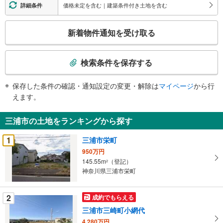
価格未定を含む｜建築条件付き土地を含む
詳細条件
こ
新着物件通知を受け取る
の
検
索
検索条件を保存する
条
件
保存した条件の確認・通知設定の変更・解除は
マイページ
から行
で
えます。
通
知
三浦市の土地をランキングから探す
を
受
1
三浦市栄町
け
950万円
取
145.55m
（登記）
2
る
神奈川県三浦市栄町
・
条
2
成約でもらえる
件
三浦市三崎町小網代
を
4,280万円
マ